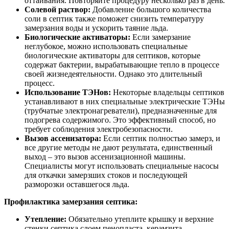
оттаивания. Повторяйте процедуру несколько раз в день.
Солевой раствор:
Добавление большого количества
соли в септик также поможет снизить температуру
замерзания воды и ускорить таяние льда.
Биологические активаторы:
Если замерзание
неглубокое, можно использовать специальные
биологические активаторы для септиков, которые
содержат бактерии, вырабатывающие тепло в процессе
своей жизнедеятельности. Однако это длительный
процесс.
Использование ТЭНов:
Некоторые владельцы септиков
устанавливают в них специальные электрические ТЭНы
(трубчатые электронагреватели), предназначенные для
подогрева содержимого. Это эффективный способ, но
требует соблюдения электробезопасности.
Вызов ассенизатора:
Если септик полностью замерз, и
все другие методы не дают результата, единственный
выход – это вызов ассенизационной машины.
Специалисты могут использовать специальные насосы
для откачки замерзших стоков и последующей
разморозки оставшегося льда.
Профилактика замерзания септика:
Утепление:
Обязательно утеплите крышку и верхние
стенки септика слоем пенопласта, керамзита,