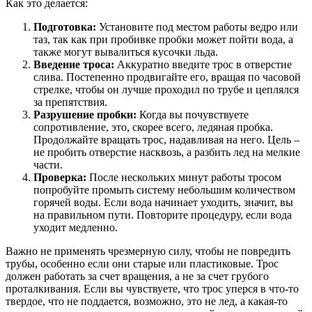
Как это делается:
Подготовка:
Установите под местом работы ведро или
таз, так как при пробивке пробки может пойти вода, а
также могут вывалиться кусочки льда.
Введение троса:
Аккуратно введите трос в отверстие
слива. Постепенно продвигайте его, вращая по часовой
стрелке, чтобы он лучше проходил по трубе и цеплялся
за препятствия.
Разрушение пробки:
Когда вы почувствуете
сопротивление, это, скорее всего, ледяная пробка.
Продолжайте вращать трос, надавливая на него. Цель –
не пробить отверстие насквозь, а разбить лед на мелкие
части.
Проверка:
После нескольких минут работы тросом
попробуйте промыть систему небольшим количеством
горячей воды. Если вода начинает уходить, значит, вы
на правильном пути. Повторите процедуру, если вода
уходит медленно.
Важно не применять чрезмерную силу, чтобы не повредить
трубы, особенно если они старые или пластиковые. Трос
должен работать за счет вращения, а не за счет грубого
проталкивания. Если вы чувствуете, что трос уперся в что-то
твердое, что не поддается, возможно, это не лед, а какая-то