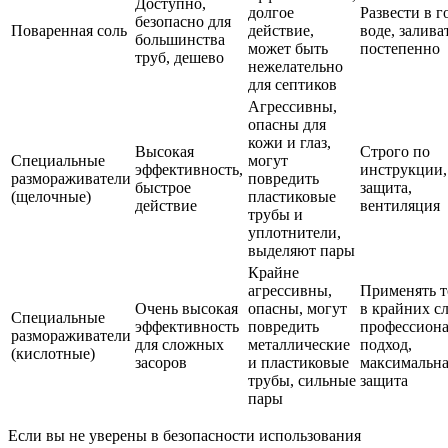
Доступно,
долгое
Развести в г
безопасно для
Поваренная соль
действие,
воде, залива
большинства
может быть
постепенно
труб, дешево
нежелательно
для септиков
Агрессивны,
опасны для
кожи и глаз,
Высокая
Строго по
Специальные
могут
эффективность,
инструкции,
размораживатели
повредить
быстрое
защита,
(щелочные)
пластиковые
действие
вентиляция
трубы и
уплотнители,
выделяют пары
Крайне
агрессивны,
Применять т
Очень высокая
опасны, могут
в крайних сл
Специальные
эффективность
повредить
профессион
размораживатели
для сложных
металлические
подход,
(кислотные)
засоров
и пластиковые
максимальна
трубы, сильные
защита
пары
Если вы не уверены в безопасности использования