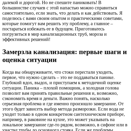
далекой и дорогой. Но не спешите паниковать! В
большинстве случаев с этой напастью можно справиться
самостоятельно, если знать, что делать и как действовать. Я
поделюсь с вами своим опытом и практическими советами,
которые помогут вам решить эту проблему, а главное –
постараться избежать ее в будущем. Приготовьтесь
погрузиться в мир канализационных труб, мороза и
эффективных решений!
Замерзла канализация: первые шаги и
оценка ситуации
Когда вы обнаруживаете, что стоки перестали уходить,
первое, что нужно сделать – это не поддаваться панике.
Глубокий вдох, выдох, и приступаем к методичной оценке
ситуации. Паника – плохой помощник, а холодная голова
позволит вам принять правильные решения и, возможно,
сэкономить время и деньги. Важно понять, насколько
серьезная проблема и где именно произошло замерзание. От
этого будет зависеть выбор метода разморозки. Если вода не
уходит только в одном конкретном сантехническом приборе,
например, в раковине на кухне, это может указывать на
локальное замерзание где-то рядом, возможно, в сифоне или в
участке трубы до основного стояка. Если же проблемы