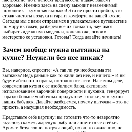
здоровью. Именно здесь на сцену выходит незаменимый
помощник – кухонная вытяжка! Это не просто прибор, это
страж чистоты воздуха и гарант комфорта на вашей кухне.
Сегодня мы с вами отправимся в увлекательное путешествие
по миру вытяжек, разберем все их тонкости, научимся
выбирать идеальную модель и, конечно же, освоим
мастерство ее установки. Готовы? Тогда давайте начинать!
Зачем вообще нужна вытяжка на
кухне? Неужели без нее никак?
Вы, наверное, спросите: «А так ли уж необходима эта
вытяжка? Ведь раньше как-то жили без нее, и ничего!» И вы
будете абсолютно правы, но только отчасти. На самом деле,
современная кухня с ее изобилием блюд, активным
использованием варочной поверхности и духовки, генерирует
гораздо больше «побочных продуктов» готовки, чем кухни
наших бабушек. Давайте разберемся, почему вытяжка – это не
прихоть, а насущная необходимость.
Представьте себе картину: вы готовите что-то невероятно
вкусное, скажем, жареную рыбу или аппетитные стейки.
Аромат, безусловно, потрясающий, но он, к сожалению, не