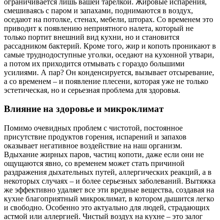
ограничивается лишь вашей тарелкой. Жировые испарения,
смешиваясь с паром и запахами, поднимаются в воздух,
оседают на потолке, стенах, мебели, шторах. Со временем это
приводит к появлению неприятного налета, который не
только портит внешний вид кухни, но и становится
рассадником бактерий. Кроме того, жир и копоть проникают в
самые труднодоступные уголки, оседают на кухонной утвари,
а потом их приходится отмывать с гораздо большими
усилиями. А пар? Он конденсируется, вызывает отсыревание,
а со временем – и появление плесени, которая уже не только
эстетическая, но и серьезная проблема для здоровья.
Влияние на здоровье и микроклимат
Помимо очевидных проблем с чистотой, постоянное
присутствие продуктов горения, испарений и запахов
оказывает негативное воздействие на наш организм.
Вдыхание жирных паров, частиц копоти, даже если они не
ощущаются явно, со временем может стать причиной
раздражения дыхательных путей, аллергических реакций, а в
некоторых случаях – и более серьезных заболеваний. Вытяжка
же эффективно удаляет все эти вредные вещества, создавая на
кухне благоприятный микроклимат, в котором дышится легко
и свободно. Особенно это актуально для людей, страдающих
астмой или аллергией. Чистый воздух на кухне – это залог