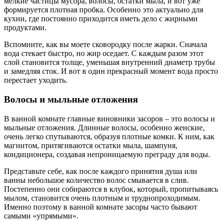
мелкие частицы мусора, волосы, остатки мыла, и вот уже
формируется плотная пробка. Особенно это актуально для
кухни, где постоянно приходится иметь дело с жирными
продуктами.
Вспомните, как вы моете сковородку после жарки. Сначала
вода стекает быстро, но жир оседает. С каждым разом этот
слой становится толще, уменьшая внутренний диаметр трубы
и замедляя сток. И вот в один прекрасный момент вода просто
перестает уходить.
Волосы и мыльные отложения
В ванной комнате главные виновники засоров – это волосы и
мыльные отложения. Длинные волосы, особенно женские,
очень легко спутываются, образуя плотные комки. К ним, как
магнитом, притягиваются остатки мыла, шампуня,
кондиционера, создавая непроницаемую преграду для воды.
Представьте себе, как после каждого принятия душа или
ванны небольшое количество волос смывается в слив.
Постепенно они собираются в клубок, который, пропитываясь
мылом, становится очень плотным и труднопроходимым.
Именно поэтому в ванной комнате засоры часто бывают
самыми «упрямыми».