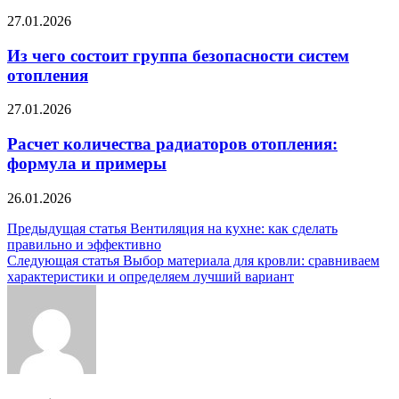
27.01.2026
Из чего состоит группа безопасности систем
отопления
27.01.2026
Расчет количества радиаторов отопления:
формула и примеры
26.01.2026
Навигация
Предыдущая статья
Вентиляция на кухне: как сделать
правильно и эффективно
по
Следующая статья
Выбор материала для кровли: сравниваем
записям
характеристики и определяем лучший вариант