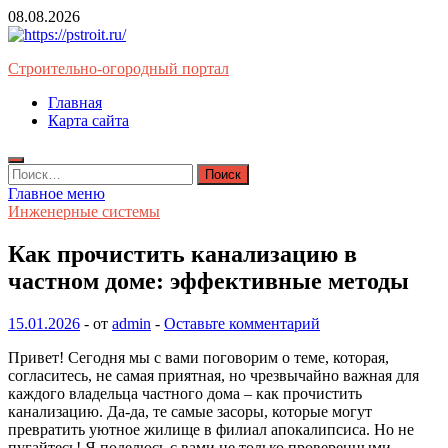
Перейти
08.08.2026
к
содержимому
Строительно-огородный портал
Главная
Карта сайта
Найти:
Главное меню
Инженерные системы
Как прочистить канализацию в
частном доме: эффективные методы
15.01.2026
-
от
admin
-
Оставьте комментарий
Привет! Сегодня мы с вами поговорим о теме, которая,
согласитесь, не самая приятная, но чрезвычайно важная для
каждого владельца частного дома – как прочистить
канализацию. Да-да, те самые засоры, которые могут
превратить уютное жилище в филиал апокалипсиса. Но не
пугайтесь! Я поделюсь с вами не только проверенными