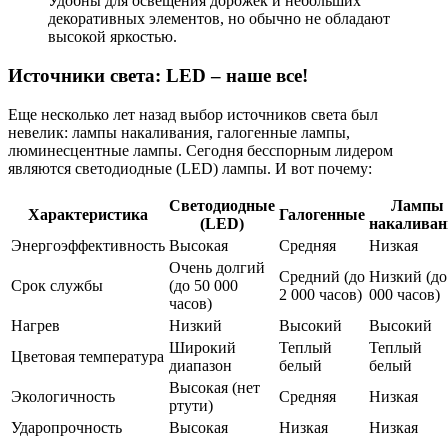
Удобны для освещения дорожек и небольших
декоративных элементов, но обычно не обладают
высокой яркостью.
Источники света: LED – наше все!
Еще несколько лет назад выбор источников света был
невелик: лампы накаливания, галогенные лампы,
люминесцентные лампы. Сегодня бесспорным лидером
являются светодиодные (LED) лампы. И вот почему:
Светодиодные
Лампы
Характеристика
Галогенные
(LED)
накаливан
Энергоэффективность
Высокая
Средняя
Низкая
Очень долгий
Средний (до
Низкий (до
Срок службы
(до 50 000
2 000 часов)
000 часов)
часов)
Нагрев
Низкий
Высокий
Высокий
Широкий
Теплый
Теплый
Цветовая температура
диапазон
белый
белый
Высокая (нет
Экологичность
Средняя
Низкая
ртути)
Ударопрочность
Высокая
Низкая
Низкая