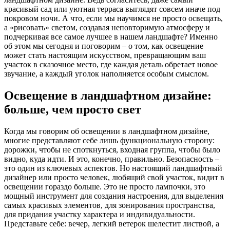
красивый сад или уютная терраса выглядят совсем иначе под
покровом ночи. А что, если мы научимся не просто освещать,
а «рисовать» светом, создавая неповторимую атмосферу и
подчеркивая все самое лучшее в нашем ландшафте? Именно
об этом мы сегодня и поговорим – о том, как освещение
может стать настоящим искусством, превращающим ваш
участок в сказочное место, где каждая деталь обретает новое
звучание, а каждый уголок наполняется особым смыслом.
Освещение в ландшафтном дизайне:
больше, чем просто свет
Когда мы говорим об освещении в ландшафтном дизайне,
многие представляют себе лишь функциональную сторону:
дорожки, чтобы не споткнуться, входная группа, чтобы было
видно, куда идти. И это, конечно, правильно. Безопасность –
это один из ключевых аспектов. Но настоящий ландшафтный
дизайнер или просто человек, любящий свой участок, видит в
освещении гораздо больше. Это не просто лампочки, это
мощный инструмент для создания настроения, для выделения
самых красивых элементов, для зонирования пространства,
для придания участку характера и индивидуальности.
Представьте себе: вечер, легкий ветерок шелестит листвой, а