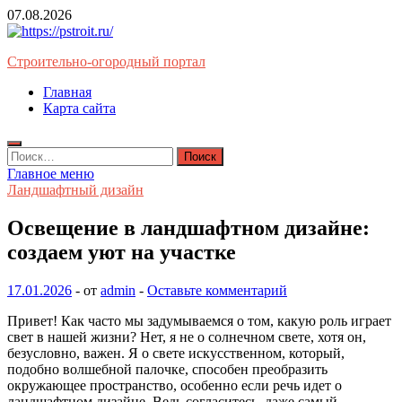
Перейти
07.08.2026
к
содержимому
Строительно-огородный портал
Главная
Карта сайта
Найти:
Главное меню
Ландшафтный дизайн
Освещение в ландшафтном дизайне:
создаем уют на участке
17.01.2026
-
от
admin
-
Оставьте комментарий
Привет! Как часто мы задумываемся о том, какую роль играет
свет в нашей жизни? Нет, я не о солнечном свете, хотя он,
безусловно, важен. Я о свете искусственном, который,
подобно волшебной палочке, способен преобразить
окружающее пространство, особенно если речь идет о
ландшафтном дизайне. Ведь согласитесь, даже самый