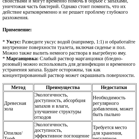
свойствами и могут временно помочь в борьбе с запахами,
уничтожая часть бактерий. Однако стоит помнить, что их
действие кратковременно и не решает проблему глубокого
разложения.
Применение:
*
Уксус:
Разведите уксус водой (например, 1:1) и обработайте
внутренние поверхности туалета, включая сиденье и пол.
Можно также вылить немного раствора в выгребную яму.
*
Марганцовка:
Слабый раствор марганцовки (бледно-
розовый) можно использовать для дезинфекции и временного
устранения запаха. Будьте осторожны, так как
концентрированный раствор может окрашивать поверхности.
Метод
Преимущества
Недостатки
Экологичность,
Необходимость
доступность, абсорбция
Древесная
регулярного
запахов и влаги,
зола
добавления, может
улучшение структуры
быть пыльно
отходов
Экологичность,
Требуется место
доступность,
Опилки/
для хранения,
эффективное поглощение
Торф
регулярное