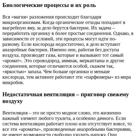
Биологические процессы и их роль
Вся «магия» разложения происходит благодаря
микроорганизмам. Когда органические отходы попадают в
выгребную яму, за дело берутся бактерии. Их задача –
переработать органику в более простые соединения. Однако, в
зависимости от условий, эти процессы могут идти по-
разному. Если кислорода недостаточно, в дело вступают
анаэробные бактерии. Именно они, работая без доступа
воздуха, производят газы, которые и вызывают тот самый
«аромат». Это сероводород, аммиак, меркаптаны и другие
соединения, которые отличаются особой, скажем так,
«яркостью» запаха. Чем больше органики и меньше
кислорода, тем активнее работают эти «парфюмеры» из мира
микробов.
Недостаточная вентиляция – приговор свежему
воздуху
Вентиляция – это не просто модное слово, это жизненно
важный элемент любого туалета, а особенно дачного. Если
система вентиляции работает плохо или отсутствует вовсе, то
все эти «ароматы», произведенные анаэробными бактериями,
не имеют возможности свободно уходить наружу. Они