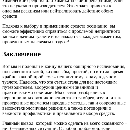
химические средства или химикаты с биопрепаратами, если
это не указано производителем. Это может привести к
опасным реакциям или нейтрализовать действие обоих
средств.
Подходя к выбору и применению средств осознанно, вы
сможете эффективно справиться с проблемой неприятного
запаха в дачном туалете и наслаждаться каждым моментом,
проведенным на свежем воздухе!
Заключение
Вот мы и подошли к концу нашего обширного исследования,
посвященного такой, казалось бы, простой, но в то же время
крайне важной проблеме – неприятному запаху в дачном
туалете. Надеюсь, что эта статья стала для вас настоящим
путеводителем, вооружив ценными знаниями и
практическими советами. Мы с вами разобрались в
первопричинах возникновения этого «амбре», изучили как
проверенные временем народные методы, так и современные
высокотехнологичные решения, а также поговорили о
важности профилактики и правильного выбора средств.
Главный вывод, который можно сделать из всего сказанного –
нет безнадежных ситуаций. С любой проблемой, если