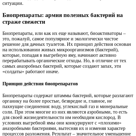
ситуации.
Биопрепараты: армия полезных бактерий на
страже свежести
Биопрепараты, или как их еще называют, биоактиваторы –
это, пожалуй, самое популярное и экологически чистое
решение для дачных туалетов. Их принцип действия основан
на использовании живых микроорганизмов (бактерий),
которые, попадая в выгребную яму, начинают активно
перерабатывать органические отходы. Но, в отличие от тех
самых анаэробных бактерий, которые создают запах, эти
«солдаты» работают иначе.
Принцип действия биопрепаратов
Биопрепараты содержат штаммы бактерий, которые разлагают
органику на более простые, безвредне и, главное, не
пахнущие соединения: воду, углекислый газ и минеральные
соли. При этом многие из них являются аэробными, то есть
для своей жизнедеятельности им необходим кислород. В
условиях выгребной ямы они конкурируют с «плохими»
анаэробными бактериями, вытесняя их и изменяя характер
процессов разложения. Результат – значительное уменьшение