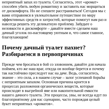
неприятный запах из туалета. Согласитесь, этот «аромат»
способен убить любую романтику и заставить нас морщиться
от дискомфорта. Но не спешите расстраиваться! Сегодня мы с
вами отправимся в увлекательное путешествие по миру
эффективных средств и хитростей, которые помогут нам раз и
навсегда решить эту деликатную проблему. Забудьте о
неловкости и дискомфорте – давайте вместе сделаем наш
дачный уголок по-настоящему уютным и, что самое главное,
благоухающим!
Почему дачный туалет пахнет?
Разбираемся в первопричинах
Прежде чем бросаться в бой со зловонием, давайте для начала
поймем, кто же наш враг, откуда он вообще берется и почему
так настойчиво преследует нас на даче. Ведь, согласитесь,
знание – это сила, а в нашем случае – залог успешной борьбы
с неприятным запахом. Основная причина кроется в
процессах разложения органических веществ, которые
происходят в выгребной яме или накопительной емкости
нашего дачного туалета. Эти процессы, увы, не всегда идут по
благоприятному для нас сценарию, часто порождая целый
букет неприятных «ароматов».