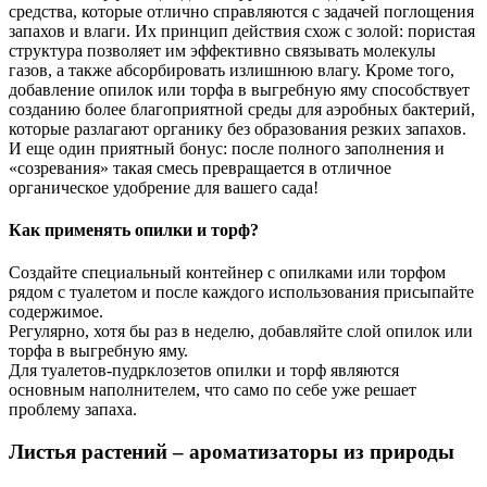
средства, которые отлично справляются с задачей поглощения
запахов и влаги. Их принцип действия схож с золой: пористая
структура позволяет им эффективно связывать молекулы
газов, а также абсорбировать излишнюю влагу. Кроме того,
добавление опилок или торфа в выгребную яму способствует
созданию более благоприятной среды для аэробных бактерий,
которые разлагают органику без образования резких запахов.
И еще один приятный бонус: после полного заполнения и
«созревания» такая смесь превращается в отличное
органическое удобрение для вашего сада!
Как применять опилки и торф?
Создайте специальный контейнер с опилками или торфом
рядом с туалетом и после каждого использования присыпайте
содержимое.
Регулярно, хотя бы раз в неделю, добавляйте слой опилок или
торфа в выгребную яму.
Для туалетов-пудрклозетов опилки и торф являются
основным наполнителем, что само по себе уже решает
проблему запаха.
Листья растений – ароматизаторы из природы