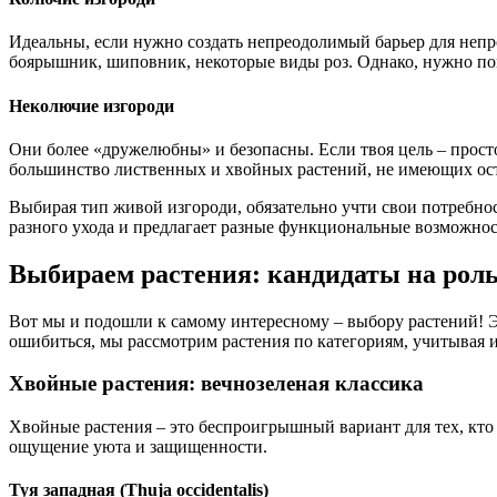
Идеальны, если нужно создать непреодолимый барьер для неп
боярышник, шиповник, некоторые виды роз. Однако, нужно пом
Неколючие изгороди
Они более «дружелюбны» и безопасны. Если твоя цель – просто
большинство лиственных и хвойных растений, не имеющих ос
Выбирая тип живой изгороди, обязательно учти свои потребнос
разного ухода и предлагает разные функциональные возможнос
Выбираем растения: кандидаты на роль
Вот мы и подошли к самому интересному – выбору растений! Эт
ошибиться, мы рассмотрим растения по категориям, учитывая их
Хвойные растения: вечнозеленая классика
Хвойные растения – это беспроигрышный вариант для тех, кто м
ощущение уюта и защищенности.
Туя западная (Thuja occidentalis)