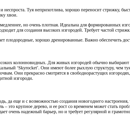
 неспроста. Туя неприхотлива, хорошо переносит стрижку, быст
ку хвои.
т медленнее, но очень плотная. Идеальна для формированных изг
подходит для создания высоких изгородей. Требует частой стрижк
тает плодородные, хорошо дренированные. Важно обеспечить дос
соких колонновидных. Для живых изгородей обычно выбирают 
ьный ‘Skyrocket’. Они имеют более рыхлую структуру, чем туя,
очвам. Они прекрасно смотрятся в свободнорастущих изгородях
щитной изгороди.
ь, да еще и с возможностью создания новогоднего настроения, т
ль – это крупное дерево, и ее рост со временем может стать про
дает очень надежный барьер, но и требует регулярной и грамот