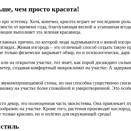
ше, чем просто красота!
о про эстетику. Хотя, конечно, красота играет не последнюю рол
имости от времени года, благоухающая весной и усыпанная ягода
нкции выполняет эта зеленая красавица.
из главных причин, по которой люди задумываются о живой изгор
зглядах. Живая изгородь – это отличный способ создать такую пр
не только физически закрывает обзор, но и психологически, да
й или на открытом участке, тот знает, как порой досаждают си
ветер, создавая комфортный микроклимат на участке. А задержив
 звуконепроницаемой стены, но она способна существенно снизи
ановку на участке более спокойной и умиротворенной. Это особе
осто декор, это полноценная часть экосистемы. Она привлекает п
образию на участке. Кроме того, растения производят кислород
не только красиво, но и полезно для окружающей среды!
 стиль