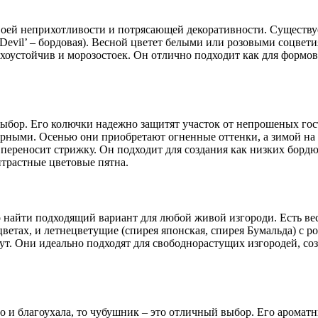
воей неприхотливости и потрясающей декоративности. Существуе
ttle Devil’ – бордовая). Весной цветет белыми или розовыми соцв
хоустойчив и морозостоек. Он отлично подходит как для формов
 выбор. Его колючки надежно защитят участок от непрошеных гос
рными. Осенью они приобретают огненные оттенки, а зимой на 
 переносит стрижку. Он подходит для создания как низких борд
нтрастные цветовые пятна.
 найти подходящий вариант для любой живой изгороди. Есть ве
 цветах, и летнецветущие (спирея японская, спирея Бумальда) с
ут. Они идеально подходят для свободнорастущих изгородей, со
 но и благоухала, то чубушник – это отличный выбор. Его аромат