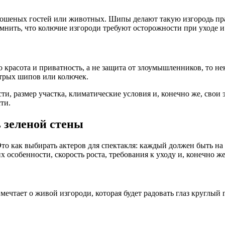
рошеных гостей или животных. Шипы делают такую изгородь пра
нить, что колючие изгороди требуют осторожности при уходе и
 красота и приватность, а не защита от злоумышленников, то н
трых шипов или колючек.
ти, размер участка, климатические условия и, конечно же, свои
ти.
 зеленой стены
о как выбирать актеров для спектакля: каждый должен быть на 
 особенности, скорость роста, требования к уходу и, конечно ж
ечтает о живой изгороди, которая будет радовать глаз круглый 