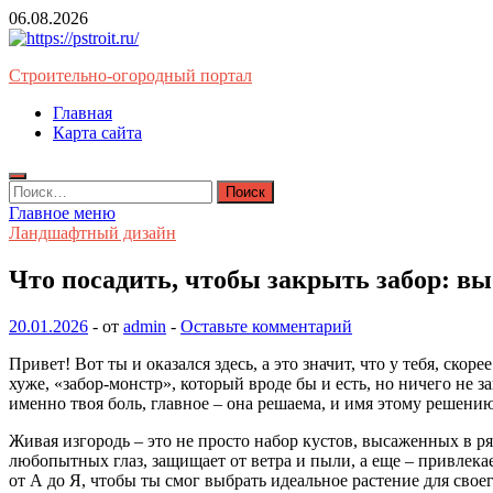
Перейти
06.08.2026
к
содержимому
Строительно-огородный портал
Главная
Карта сайта
Найти:
Главное меню
Ландшафтный дизайн
Что посадить, чтобы закрыть забор: вы
20.01.2026
-
от
admin
-
Оставьте комментарий
Привет! Вот ты и оказался здесь, а это значит, что у тебя, ско
хуже, «забор-монстр», который вроде бы и есть, но ничего не за
именно твоя боль, главное – она решаема, и имя этому решению
Живая изгородь – это не просто набор кустов, высаженных в р
любопытных глаз, защищает от ветра и пыли, а еще – привлека
от А до Я, чтобы ты смог выбрать идеальное растение для своег