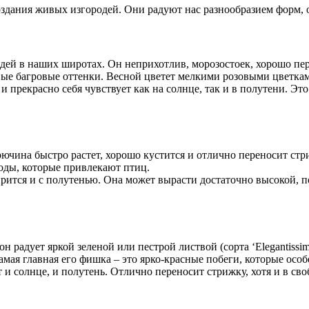
здания живых изгородей. Они радуют нас разнообразием форм, 
ей в наших широтах. Он неприхотлив, морозостоек, хорошо пере
вые багровые оттенки. Весной цветет мелкими розовыми цветкам
и прекрасно себя чувствует как на солнце, так и в полутени. Э
чина быстро растет, хорошо кустится и отлично переносит стри
оды, которые привлекают птиц.
ится и с полутенью. Она может вырасти достаточно высокой, по
 радует яркой зеленой или пестрой листвой (сорта ‘Elegantissima’
мая главная его фишка – это ярко-красные побеги, которые особ
 и солнце, и полутень. Отлично переносит стрижку, хотя и в с