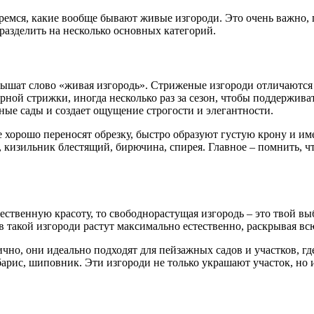
емся, какие вообще бывают живые изгороди. Это очень важно, п
разделить на несколько основных категорий.
 слышат слово «живая изгородь». Стриженые изгороди отличаютс
ной стрижки, иногда несколько раз за сезон, чтобы поддерживат
ные сады и создает ощущение строгости и элегантности.
 хорошо переносят обрезку, быстро образуют густую крону и им
кизильник блестящий, бирючина, спирея. Главное – помнить, что
ественную красоту, то свободнорастущая изгородь – это твой вы
в такой изгороди растут максимально естественно, раскрывая в
но, они идеально подходят для пейзажных садов и участков, гд
рбарис, шиповник. Эти изгороди не только украшают участок, но