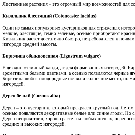
Лиственные растения – это огромный мир возможностей для со
Кизильник блестящий (Cotoneaster lucidus)
Один из самых популярных кустарников для стриженых изгород
мелкие, блестящие, темно-зеленые, осенью приобретают краси
Кизильник растет достаточно быстро, нетребователен к почвам 
изгороди средней высоты.
Бирючина обыкновенная (Ligustrum vulgare)
Еще один отличный кандидат для формованных изгородей. Бирю
ароматными белыми цветками, а осенью появляются черные яг
Бирючина любит плодородные почвы и солнечное место, но мир
изгородей.
Дерен белый (Cornus alba)
Дерен – это кустарник, который прекрасен круглый год. Летом он
осенью появляются декоративные белые или синие ягоды. Но са
Дерен неприхотлив, хорошо растет на любых почвах, переносит
средних и высоких изгородей.