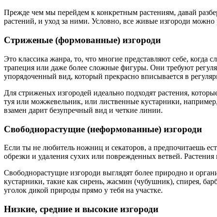
Прежде чем мы перейдем к конкретным растениям, давай разбер
растений, и уход за ними. Условно, все живые изгороди можно 
Стриженые (формованные) изгороди
Это классика жанра, то, что многие представляют себе, когда
трапеция или даже более сложные фигуры. Они требуют регуляр
упорядоченный вид, который прекрасно вписывается в регуляр
Для стриженых изгородей идеально подходят растения, которые
туя или можжевельник, или лиственные кустарники, например, 
взамен дарит безупречный вид и четкие линии.
Свободнорастущие (неформованные) изгороди
Если ты не любитель ножниц и секаторов, а предпочитаешь ест
обрезки и удаления сухих или поврежденных ветвей. Растения 
Свободнорастущие изгороди выглядят более природно и органич
кустарники, такие как сирень, жасмин (чубушник), спирея, ба
уголок дикой природы прямо у тебя на участке.
Низкие, средние и высокие изгороди