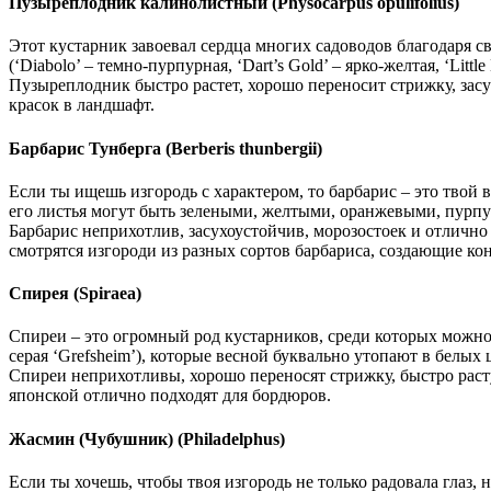
Пузыреплодник калинолистный (Physocarpus opulifolius)
Этот кустарник завоевал сердца многих садоводов благодаря с
(‘Diabolo’ – темно-пурпурная, ‘Dart’s Gold’ – ярко-желтая, ‘Li
Пузыреплодник быстро растет, хорошо переносит стрижку, засу
красок в ландшафт.
Барбарис Тунберга (Berberis thunbergii)
Если ты ищешь изгородь с характером, то барбарис – это твой
его листья могут быть зелеными, желтыми, оранжевыми, пурпу
Барбарис неприхотлив, засухоустойчив, морозостоек и отлично
смотрятся изгороди из разных сортов барбариса, создающие ко
Спирея (Spiraea)
Спиреи – это огромный род кустарников, среди которых можно
серая ‘Grefsheim’), которые весной буквально утопают в белых
Спиреи неприхотливы, хорошо переносят стрижку, быстро раст
японской отлично подходят для бордюров.
Жасмин (Чубушник) (Philadelphus)
Если ты хочешь, чтобы твоя изгородь не только радовала глаз,