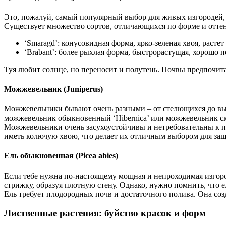
Это, пожалуй, самый популярный выбор для живых изгородей, и
Существует множество сортов, отличающихся по форме и оттен
‘Smaragd’: конусовидная форма, ярко-зеленая хвоя, расте
‘Brabant’: более рыхлая форма, быстрорастущая, хорошо 
Туя любит солнце, но переносит и полутень. Почвы предпочи
Можжевельник (Juniperus)
Можжевельники бывают очень разными – от стелющихся до вы
можжевельник обыкновенный ‘Hibernica’ или можжевельник скал
Можжевельники очень засухоустойчивы и нетребовательны к п
иметь колючую хвою, что делает их отличным выбором для за
Ель обыкновенная (Picea abies)
Если тебе нужна по-настоящему мощная и непроходимая изгород
стрижку, образуя плотную стену. Однако, нужно помнить, что е
Ель требует плодородных почв и достаточного полива. Она соз
Лиственные растения: буйство красок и форм