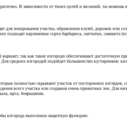
 критично. В зависимости от твоих целей и желаний, ты можешь 
т для зонирования участка, обрамления клумб, дорожек или соз
их подходят карликовые сорта барбариса, лапчатки, самшита (ес
й вариант, так как такие изгороди обеспечивают достаточную пр
 Для средних изгородей подойдет большинство кустарников: киз
 которые полностью скрывают участок от посторонних взглядов,
дения всего участка или создания очень приватных зон. Для ни
нала, ирга, боярышник.
чтобы изгородь выполняла защитную функцию.