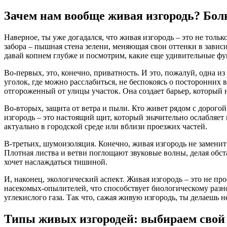
Зачем нам вообще живая изгородь? Боль
Наверное, ты уже догадался, что живая изгородь – это не тольк
забора – пышная стена зелени, меняющая свои оттенки в завис
давай копнем глубже и посмотрим, какие еще удивительные фу
Во-первых, это, конечно, приватность. И это, пожалуй, одна 
уголок, где можно расслабиться, не беспокоясь о посторонних в
отгороженный от улицы участок. Она создает барьер, который 
Во-вторых, защита от ветра и пыли. Кто живет рядом с дорого
изгородь – это настоящий щит, который значительно ослабляет 
актуально в городской среде или вблизи проезжих частей.
В-третьих, шумоизоляция. Конечно, живая изгородь не заменит
Плотная листва и ветви поглощают звуковые волны, делая обст
хочет наслаждаться тишиной.
И, наконец, экологический аспект. Живая изгородь – это не пр
насекомых-опылителей, что способствует биологическому разно
углекислого газа. Так что, сажая живую изгородь, ты делаешь 
Типы живых изгородей: выбираем свой