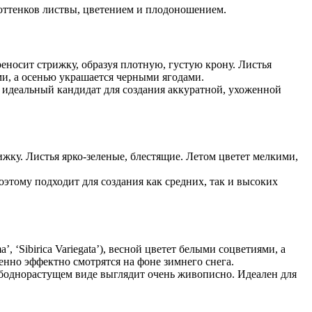
оттенков листвы, цветением и плодоношением.
носит стрижку, образуя плотную, густую крону. Листья
и, а осенью украшается черными ягодами.
то идеальный кандидат для создания аккуратной, ухоженной
жку. Листья ярко-зеленые, блестящие. Летом цветет мелкими,
этому подходит для создания как средних, так и высоких
, ‘Sibirica Variegata’), весной цветет белыми соцветиями, а
енно эффектно смотрятся на фоне зимнего снега.
вободнорастущем виде выглядит очень живописно. Идеален для