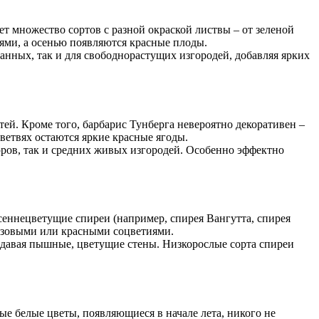
т множество сортов с разной окраской листвы – от зеленой
етиями, а осенью появляются красные плоды.
анных, так и для свободнорастущих изгородей, добавляя ярких
тей. Кроме того, барбарис Тунберга невероятно декоративен –
ветвях остаются яркие красные ягоды.
юров, так и средних живых изгородей. Особенно эффектно
сеннецветущие спиреи (например, спирея Вангутта, спирея
 розовыми или красными соцветиями.
здавая пышные, цветущие стены. Низкорослые сорта спиреи
ные белые цветы, появляющиеся в начале лета, никого не