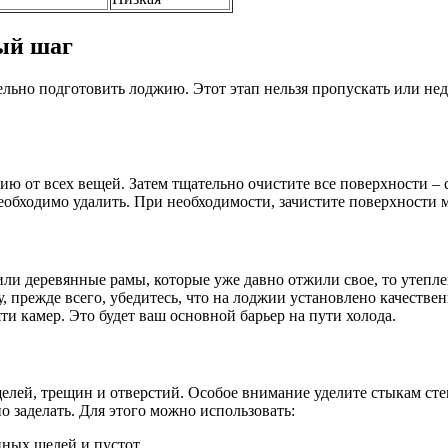
ый шаг
льно подготовить лоджию. Этот этап нельзя пропускать или нед
от всех вещей. Затем тщательно очистите все поверхности – сте
обходимо удалить. При необходимости, зачистите поверхности 
ли деревянные рамы, которые уже давно отжили свое, то утеплен
у, прежде всего, убедитесь, что на лоджии установлено качеств
и камер. Это будет ваш основной барьер на пути холода.
елей, трещин и отверстий. Особое внимание уделите стыкам сте
 заделать. Для этого можно использовать:
ных щелей и пустот.