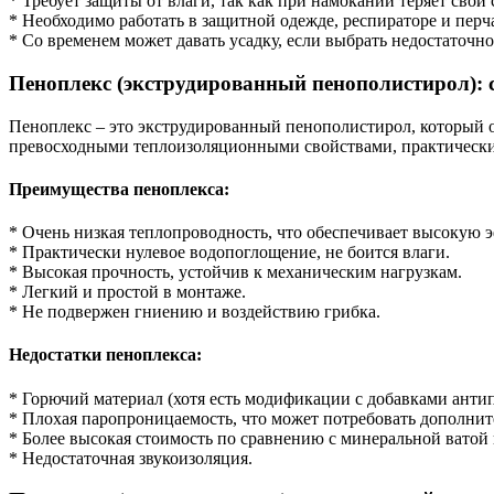
* Требует защиты от влаги, так как при намокании теряет свои 
* Необходимо работать в защитной одежде, респираторе и перч
* Со временем может давать усадку, если выбрать недостаточн
Пеноплекс (экструдированный пенополистирол): 
Пеноплекс – это экструдированный пенополистирол, который о
превосходными теплоизоляционными свойствами, практически 
Преимущества пеноплекса:
* Очень низкая теплопроводность, что обеспечивает высокую
* Практически нулевое водопоглощение, не боится влаги.
* Высокая прочность, устойчив к механическим нагрузкам.
* Легкий и простой в монтаже.
* Не подвержен гниению и воздействию грибка.
Недостатки пеноплекса:
* Горючий материал (хотя есть модификации с добавками анти
* Плохая паропроницаемость, что может потребовать дополни
* Более высокая стоимость по сравнению с минеральной ватой
* Недостаточная звукоизоляция.