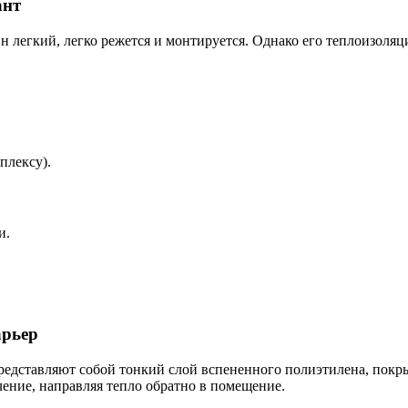
ант
легкий, легко режется и монтируется. Однако его теплоизоляци
плексу).
и.
арьер
редставляют собой тонкий слой вспененного полиэтилена, покр
ение, направляя тепло обратно в помещение.