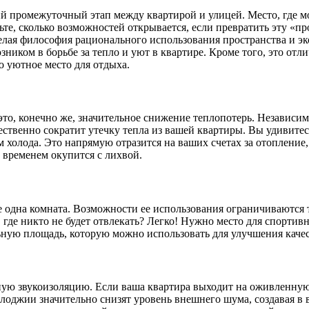
й промежуточный этап между квартирой и улицей. Место, где м
вьте, сколько возможностей открывается, если превратить эту «
елая философия рационального использования пространства и э
ником в борьбе за тепло и уют в квартире. Кроме того, это от
то уютное место для отдыха.
о, конечно же, значительное снижение теплопотерь. Независимо 
ственно сократит утечку тепла из вашей квартиры. Вы удивитес
холода. Это напрямую отразится на ваших счетах за отопление,
о временем окупится с лихвой.
е одна комната. Возможности ее использования ограничиваются 
де никто не будет отвлекать? Легко! Нужно место для спортивн
ную площадь, которую можно использовать для улучшения качес
ную звукоизоляцию. Если ваша квартира выходит на оживленную
лоджии значительно снизят уровень внешнего шума, создавая в