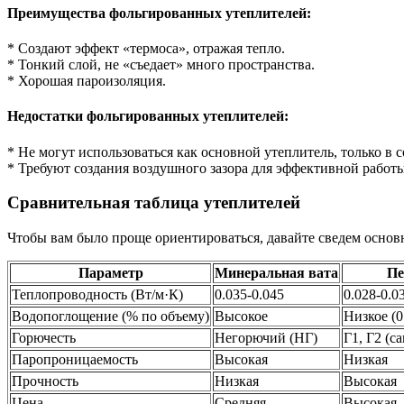
Преимущества фольгированных утеплителей:
* Создают эффект «термоса», отражая тепло.
* Тонкий слой, не «съедает» много пространства.
* Хорошая пароизоляция.
Недостатки фольгированных утеплителей:
* Не могут использоваться как основной утеплитель, только в 
* Требуют создания воздушного зазора для эффективной работы
Сравнительная таблица утеплителей
Чтобы вам было проще ориентироваться, давайте сведем основ
Параметр
Минеральная вата
Пе
Теплопроводность (Вт/м·К)
0.035-0.045
0.028-0.0
Водопоглощение (% по объему)
Высокое
Низкое (0
Горючесть
Негорючий (НГ)
Г1, Г2 (
Паропроницаемость
Высокая
Низкая
Прочность
Низкая
Высокая
Цена
Средняя
Высокая