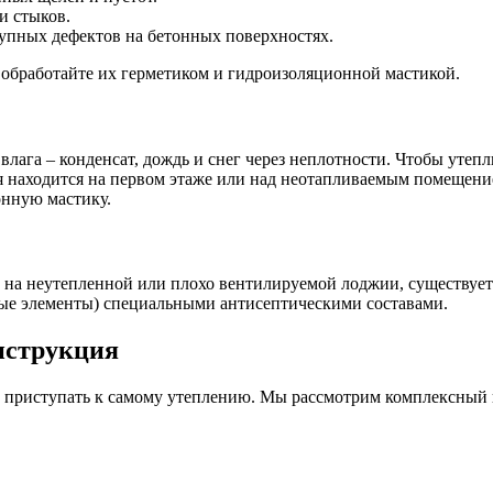
и стыков.
рупных дефектов на бетонных поверхностях.
, обработайте их герметиком и гидроизоляционной мастикой.
 влага – конденсат, дождь и снег через неплотности. Чтобы утепл
ия находится на первом этаже или над неотапливаемым помещен
онную мастику.
на неутепленной или плохо вентилируемой лоджии, существует 
ные элементы) специальными антисептическими составами.
нструкция
 приступать к самому утеплению. Мы рассмотрим комплексный по