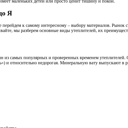
, имеет маленьких детей или просто ценит тишину и покой.
до Я
те перейдем к самому интересному – выбору материалов. Рынок 
ивайте, мы разберем основные виды утеплителей, их преимущест
о один из самых популярных и проверенных временем утеплителе
ь») и относительно недорогая. Минеральную вату выпускают в р