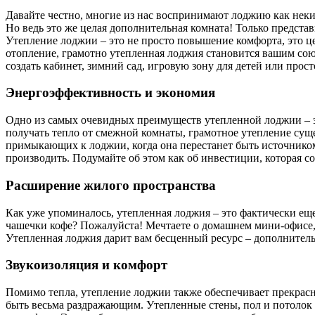
Давайте честно, многие из нас воспринимают лоджию как неки
Но ведь это же целая дополнительная комната! Только предста
Утепление лоджии – это не просто повышение комфорта, это ц
отопление, грамотно утепленная лоджия становится вашим союз
создать кабинет, зимний сад, игровую зону для детей или прос
Энергоэффективность и экономия
Одно из самых очевидных преимуществ утепленной лоджии – эт
получать тепло от смежной комнаты, грамотное утепление суще
примыкающих к лоджии, когда она перестанет быть источником 
производить. Подумайте об этом как об инвестиции, которая с
Расширение жилого пространства
Как уже упоминалось, утепленная лоджия – это фактически ещ
чашечки кофе? Пожалуйста! Мечтаете о домашнем мини-офисе, г
Утепленная лоджия дарит вам бесценный ресурс – дополнитель
Звукоизоляция и комфорт
Помимо тепла, утепление лоджии также обеспечивает прекрас
быть весьма раздражающим. Утепленные стены, пол и потолок 