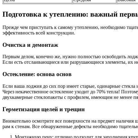
Подготовка к утеплению: важный перв
Прежде чем приступать к самому утеплению, необходимо тщате
эффективность всей конструкции.
Очистка и демонтаж
Первым делом, конечно же, нужно полностью освободить лоджию 
Если есть отслаивающиеся или разрушающиеся элементы, их не
Остекление: основа основ
Если ваша лоджия до сих пор имеет старые, одинарные стекла и
Через некачественное остекление уходит до 70% тепла! Поэтом
двухкамерные стеклопакеты с профилем, имеющим не менее пят
Герметизация щелей и трещин
Внимательно осмотрите все поверхности на предмет наличия щ
рам к стенам. Все обнаруженные дефекты необходимо тщательно
Монтажную пену: отлично подходит для заполнения круп