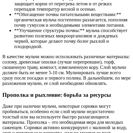
защищает корни от перегрева летом и от резких
перепадов температур весной и осенью.
**Обогащение почвы питательными веществами:**
органическая мульча постепенно разлагается, пополняя
почву гумусом и необходимыми элементами питания.
**Улучшение структуры почвы:** мульча способствует
развитию полезных микроорганизмов и дождевых
червей, которые делают почву более рыхлой и
плодородной.
В качестве мульчи можно использовать различные материалы:
солому, древесные опилки (лучше перепревшие), торф,
скошенную траву, компост, измельченную кору. Слой мульчи
должен быть не менее 5-10 см. Мульчировать лучше всего
сразу после посадки и первого полива. В дальнейшем, по мере
разложения мульчи, ее слой необходимо обновлять.
Прополка и рыхление: борьба за ресурсы
Даже при наличии мульчи, некоторые сорняки могут
пробиваться, особенно если слой мульчи недостаточно
толстый или вы используете быстро разлагающиеся
материалы. Прополка – это необходимая мера для молодых
саженцев. Сорняки активно конкурируют с малиной за воду,
свет и питательные вещества, сильно угнетая ее рост.