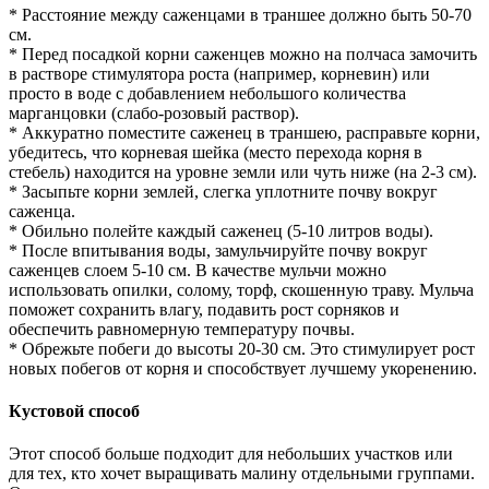
* Расстояние между саженцами в траншее должно быть 50-70
см.
* Перед посадкой корни саженцев можно на полчаса замочить
в растворе стимулятора роста (например, корневин) или
просто в воде с добавлением небольшого количества
марганцовки (слабо-розовый раствор).
* Аккуратно поместите саженец в траншею, расправьте корни,
убедитесь, что корневая шейка (место перехода корня в
стебель) находится на уровне земли или чуть ниже (на 2-3 см).
* Засыпьте корни землей, слегка уплотните почву вокруг
саженца.
* Обильно полейте каждый саженец (5-10 литров воды).
* После впитывания воды, замульчируйте почву вокруг
саженцев слоем 5-10 см. В качестве мульчи можно
использовать опилки, солому, торф, скошенную траву. Мульча
поможет сохранить влагу, подавить рост сорняков и
обеспечить равномерную температуру почвы.
* Обрежьте побеги до высоты 20-30 см. Это стимулирует рост
новых побегов от корня и способствует лучшему укоренению.
Кустовой способ
Этот способ больше подходит для небольших участков или
для тех, кто хочет выращивать малину отдельными группами.