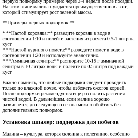
первую подкормку примерно через 3-4 недели после посадки.
На этом этапе малина нуждается преимущественно в азоте,
который стимулирует рост зеленой массы.
**Примеры первых подкормок:**
* **Настой коровяка:** разведите коровяк в воде в
соотношении 1:10 и полейте растения из расчета 0.5-1 литр на
куст.
* **Настой куриного помета:** разведите помет в воде в
соотношении 1:20 и используйте аналогично.
* **Аммиачная селитра:** растворите 10-15 г аммиачной
селитры в 10 литрах воды и полейте по 0.5 литра под каждый
куст.
Важно помнить, что любые подкормки следует проводить
только по влажной почве, чтобы избежать ожогов корней.
После подкормки рекомендуется еще раз полить растения
чистой водой. В дальнейшем, если малина хорошо
развивается, до следующего сезона можно обойтись без
дополнительных подкормок.
Установка шпалер: поддержка для побегов
Малина – культура, которая склонна к полеганию, особенно