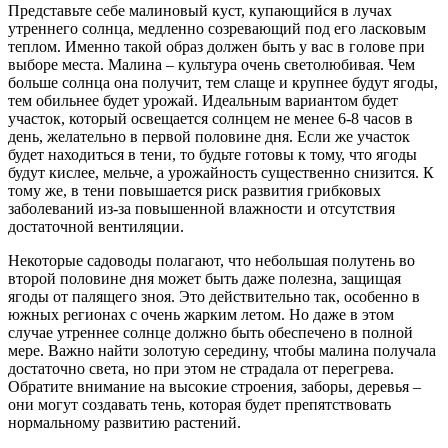
Представьте себе малиновый куст, купающийся в лучах
утреннего солнца, медленно созревающий под его ласковым
теплом. Именно такой образ должен быть у вас в голове при
выборе места. Малина – культура очень светолюбивая. Чем
больше солнца она получит, тем слаще и крупнее будут ягоды,
тем обильнее будет урожай. Идеальным вариантом будет
участок, который освещается солнцем не менее 6-8 часов в
день, желательно в первой половине дня. Если же участок
будет находиться в тени, то будьте готовы к тому, что ягоды
будут кислее, мельче, а урожайность существенно снизится. К
тому же, в тени повышается риск развития грибковых
заболеваний из-за повышенной влажности и отсутствия
достаточной вентиляции.
Некоторые садоводы полагают, что небольшая полутень во
второй половине дня может быть даже полезна, защищая
ягоды от палящего зноя. Это действительно так, особенно в
южных регионах с очень жарким летом. Но даже в этом
случае утреннее солнце должно быть обеспечено в полной
мере. Важно найти золотую середину, чтобы малина получала
достаточно света, но при этом не страдала от перегрева.
Обратите внимание на высокие строения, заборы, деревья –
они могут создавать тень, которая будет препятствовать
нормальному развитию растений.