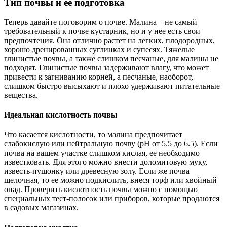
Тип почвы и ее подготовка
Теперь давайте поговорим о почве. Малина – не самый
требовательный к почве кустарник, но и у нее есть свои
предпочтения. Она отлично растет на легких, плодородных,
хорошо дренированных суглинках и супесях. Тяжелые
глинистые почвы, а также слишком песчаные, для малины не
подходят. Глинистые почвы задерживают влагу, что может
привести к загниванию корней, а песчаные, наоборот,
слишком быстро высыхают и плохо удерживают питательные
вещества.
Идеальная кислотность почвы
Что касается кислотности, то малина предпочитает
слабокислую или нейтральную почву (pH от 5.5 до 6.5). Если
почва на вашем участке слишком кислая, ее необходимо
известковать. Для этого можно внести доломитовую муку,
известь-пушонку или древесную золу. Если же почва
щелочная, то ее можно подкислить, внеся торф или хвойный
опад. Проверить кислотность почвы можно с помощью
специальных тест-полосок или приборов, которые продаются
в садовых магазинах.