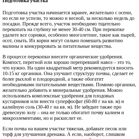
Подготовка участка
Подготовка участка начинается заранее, желательно с осени,
но если не успели, то можно и весной, за несколько недель до
посадки. Прежде всего, участок необходимо тщательно
перекопать на глубину не менее 30-40 см. При перекопке
удалите все сорняки, особенно многолетние, такие как пырей,
осот, сныть. Их корни могут сильно помешать развитию
малины и конкурировать за питательные вещества.
В процессе перекопки внесите органические удобрения.
Компост, перегной или хорошо перепревший навоз – это то,
что нужно. На один квадратный метр рекомендуется вносить
10-15 кг органики. Она улучшит структуру почвы, сделает ее
более рыхлой и плодородной, а также обогатит
необходимыми питательными веществами. Помимо органики,
желательно добавить и минеральные удобрения. Можно
использовать комплексные удобрения для плодовых
кустарников или внести суперфосфат (60-80 г на кв. м) и
калийную соль (30-40 г на кв. м). Не забудьте также про
древесную золу – она не только обогатит почву калием и
микроэлементами, но и раскислит ее.
Если почва на вашем участке тяжелая, добавьте песок или
торф для улучшения дренажа. А если, наоборот, слишком