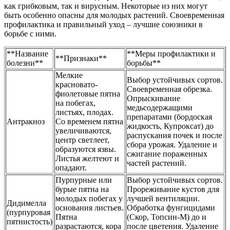
как грибковым, так и вирусным. Некоторые из них могут
быть особенно опасны для молодых растений. Своевременная
профилактика и правильный уход – лучшие союзники в
борьбе с ними.
**Название
**Меры профилактики и
**Признаки**
болезни**
борьбы**
Мелкие
Выбор устойчивых сортов.
красновато-
Своевременная обрезка.
фиолетовые пятна
Опрыскивание
на побегах,
медьсодержащими
листьях, плодах.
препаратами (бордоская
Антракноз
Со временем пятна
жидкость, Купроксат) до
увеличиваются,
распускания почек и после
центр светлеет,
сбора урожая. Удаление и
образуются язвы.
сжигание пораженных
Листья желтеют и
частей растений.
опадают.
Пурпурные или
Выбор устойчивых сортов.
бурые пятна на
Прореживание кустов для
молодых побегах у
лучшей вентиляции.
Дидимелла
основания листьев.
Обработка фунгицидами
(пурпуровая
Пятна
(Скор, Топсин-М) до и
пятнистость)
разрастаются, кора
после цветения. Удаление