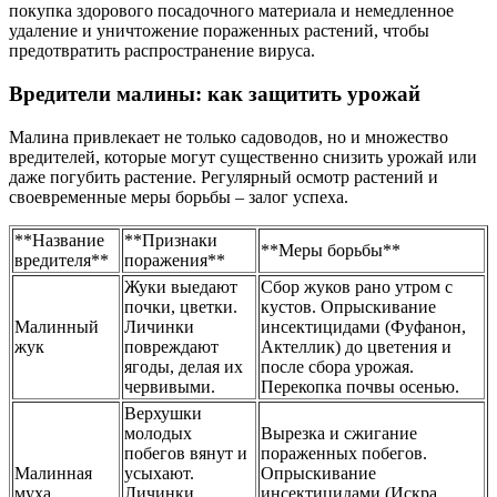
покупка здорового посадочного материала и немедленное
удаление и уничтожение пораженных растений, чтобы
предотвратить распространение вируса.
Вредители малины: как защитить урожай
Малина привлекает не только садоводов, но и множество
вредителей, которые могут существенно снизить урожай или
даже погубить растение. Регулярный осмотр растений и
своевременные меры борьбы – залог успеха.
**Название
**Признаки
**Меры борьбы**
вредителя**
поражения**
Жуки выедают
Сбор жуков рано утром с
почки, цветки.
кустов. Опрыскивание
Малинный
Личинки
инсектицидами (Фуфанон,
жук
повреждают
Актеллик) до цветения и
ягоды, делая их
после сбора урожая.
червивыми.
Перекопка почвы осенью.
Верхушки
молодых
Вырезка и сжигание
побегов вянут и
пораженных побегов.
Малинная
усыхают.
Опрыскивание
муха
Личинки
инсектицидами (Искра,