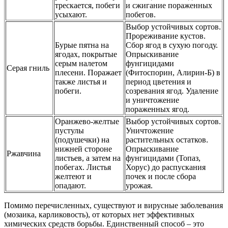
трескается, побеги
и сжигание пораженных
усыхают.
побегов.
Выбор устойчивых сортов.
Прореживание кустов.
Бурые пятна на
Сбор ягод в сухую погоду.
ягодах, покрытые
Опрыскивание
серым налетом
фунгицидами
Серая гниль
плесени. Поражает
(Фитоспорин, Алирин-Б) в
также листья и
период цветения и
побеги.
созревания ягод. Удаление
и уничтожение
пораженных ягод.
Оранжево-желтые
Выбор устойчивых сортов.
пустулы
Уничтожение
(подушечки) на
растительных остатков.
нижней стороне
Опрыскивание
Ржавчина
листьев, а затем на
фунгицидами (Топаз,
побегах. Листья
Хорус) до распускания
желтеют и
почек и после сбора
опадают.
урожая.
Помимо перечисленных, существуют и вирусные заболевания
(мозаика, карликовость), от которых нет эффективных
химических средств борьбы. Единственный способ – это