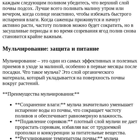
каждым следующим поливом убедитесь, что верхний слой
почвы подсох. Лучше всего поливать малину утром или
вечером, когда солнце неактивно, чтобы избежать быстрого
испарения влаги. Когда саженцы приживутся и начнут
активно расти, частоту поливов можно будет сократить, но в
засушливые периоды и во время созревания ягод полив снова
становится крайне важным.
Мульчирование: защита и питание
Мульчирование – это один из самых эффективных и полезных
приемов в уходе за малиной, особенно в первые месяцы после
посадки. Что такое мульча? Это слой органического
материала, который укладывается на поверхность почвы
вокруг растений.
**Преимущества мульчирования:**
**Сохранение влаги:** мульча значительно уменьшает
испарение воды из почвы, что сокращает частоту
поливов и обеспечивает равномерную влажность.
**Подавление сорняков:** плотный слой мульчи не дает
прорастать сорнякам, избавляя вас от трудоемкой
прополки и конкуренции за питательные вещества.
**Регулирование температуры почвы:** мульча