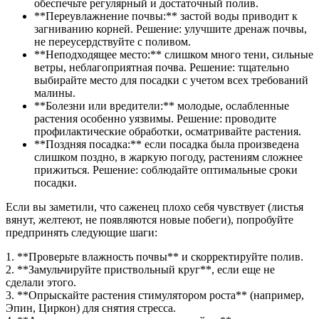
обеспечьте регулярный и достаточный полив.
**Переувлажнение почвы:** застой воды приводит к
загниванию корней. Решение: улучшите дренаж почвы,
не переусердствуйте с поливом.
**Неподходящее место:** слишком много тени, сильные
ветры, неблагоприятная почва. Решение: тщательно
выбирайте место для посадки с учетом всех требований
малины.
**Болезни или вредители:** молодые, ослабленные
растения особенно уязвимы. Решение: проводите
профилактические обработки, осматривайте растения.
**Поздняя посадка:** если посадка была произведена
слишком поздно, в жаркую погоду, растениям сложнее
прижиться. Решение: соблюдайте оптимальные сроки
посадки.
Если вы заметили, что саженец плохо себя чувствует (листья
вянут, желтеют, не появляются новые побеги), попробуйте
предпринять следующие шаги:
1. **Проверьте влажность почвы** и скорректируйте полив.
2. **Замульчируйте приствольный круг**, если еще не
сделали этого.
3. **Опрыскайте растения стимулятором роста** (например,
Эпин, Циркон) для снятия стресса.