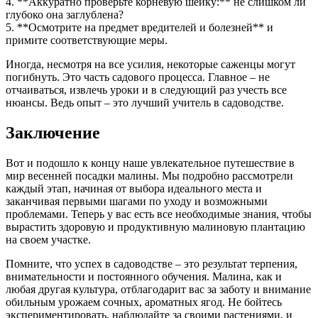
4. **Аккуратно проверьте корневую шейку:** не слишком ли
глубоко она заглублена?
5. **Осмотрите на предмет вредителей и болезней** и
примите соответствующие меры.
Иногда, несмотря на все усилия, некоторые саженцы могут
погибнуть. Это часть садового процесса. Главное – не
отчаиваться, извлечь уроки и в следующий раз учесть все
нюансы. Ведь опыт – это лучший учитель в садоводстве.
Заключение
Вот и подошло к концу наше увлекательное путешествие в
мир весенней посадки малины. Мы подробно рассмотрели
каждый этап, начиная от выбора идеального места и
заканчивая первыми шагами по уходу и возможными
проблемами. Теперь у вас есть все необходимые знания, чтобы
вырастить здоровую и продуктивную малиновую плантацию
на своем участке.
Помните, что успех в садоводстве – это результат терпения,
внимательности и постоянного обучения. Малина, как и
любая другая культура, отблагодарит вас за заботу и внимание
обильным урожаем сочных, ароматных ягод. Не бойтесь
экспериментировать, наблюдайте за своими растениями, и