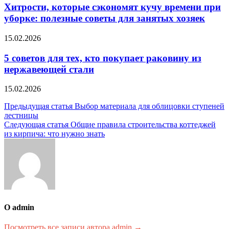
Хитрости, которые сэкономят кучу времени при
уборке: полезные советы для занятых хозяек
15.02.2026
5 советов для тех, кто покупает раковину из
нержавеющей стали
15.02.2026
Навигация
Предыдущая статья
Выбор материала для облицовки ступеней
лестницы
по
Следующая статья
Общие правила строительства коттеджей
записям
из кирпича: что нужно знать
О admin
Посмотреть все записи автора admin →