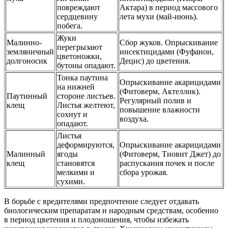
повреждают
Актара) в период массового
сердцевину
лета мухи (май-июнь).
побега.
Жуки
Малинно-
Сбор жуков. Опрыскивание
перегрызают
земляничный
инсектицидами (Фуфанон,
цветоножки,
долгоносик
Децис) до цветения.
бутоны опадают.
Тонка паутина
Опрыскивание акарицидами
на нижней
(Фитоверм, Актеллик).
Паутинный
стороне листьев.
Регулярный полив и
клещ
Листья желтеют,
повышение влажности
сохнут и
воздуха.
опадают.
Листья
деформируются,
Опрыскивание акарицидами
Малинный
ягоды
(Фитоверм, Тиовит Джет) до
клещ
становятся
распускания почек и после
мелкими и
сбора урожая.
сухими.
В борьбе с вредителями предпочтение следует отдавать
биологическим препаратам и народным средствам, особенно
в период цветения и плодоношения, чтобы избежать