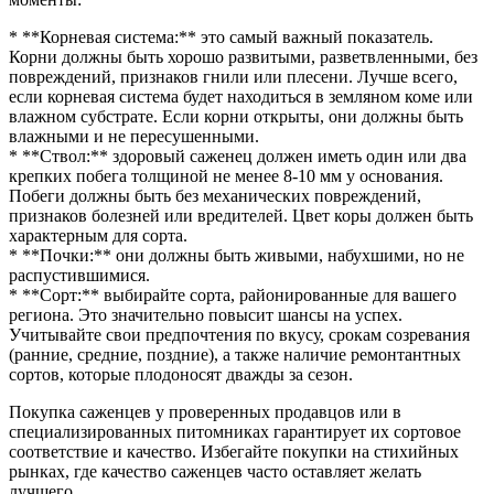
* **Корневая система:** это самый важный показатель.
Корни должны быть хорошо развитыми, разветвленными, без
повреждений, признаков гнили или плесени. Лучше всего,
если корневая система будет находиться в земляном коме или
влажном субстрате. Если корни открыты, они должны быть
влажными и не пересушенными.
* **Ствол:** здоровый саженец должен иметь один или два
крепких побега толщиной не менее 8-10 мм у основания.
Побеги должны быть без механических повреждений,
признаков болезней или вредителей. Цвет коры должен быть
характерным для сорта.
* **Почки:** они должны быть живыми, набухшими, но не
распустившимися.
* **Сорт:** выбирайте сорта, районированные для вашего
региона. Это значительно повысит шансы на успех.
Учитывайте свои предпочтения по вкусу, срокам созревания
(ранние, средние, поздние), а также наличие ремонтантных
сортов, которые плодоносят дважды за сезон.
Покупка саженцев у проверенных продавцов или в
специализированных питомниках гарантирует их сортовое
соответствие и качество. Избегайте покупки на стихийных
рынках, где качество саженцев часто оставляет желать
лучшего.