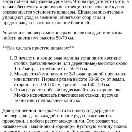
когда побеги нагружены урожаем. Чтобы предотвратить это, а
также обеспечить хорошую вентиляцию и освещение кустов,
рекомендуется установить шпалеры. Шпалеры значительно
упрощают уход за малиной, облегчают сбор ягод и
предотвращают распространение болезней.
Установить шпалеры можно сразу после посадки или когда
побеги достигнут высоты 50-70 см.
**Как сделать простую шпалеру:**
В начале и в конце ряда малины установите крепкие
столбы (металлические или деревянные) высотой около
1.5-2 метра, заглубив их на 50-70 см.
Между столбами натяните 2-3 ряда прочной проволоки
или шпагата. Первый ряд на высоте 50-60 см от земли,
второй – на 100-110 см, третий – на 140-150 см.
По мере роста побегов подвязывайте их к проволоке.
Можно использовать пластиковые стяжки, кусочки
ткани или специальные клипсы.
Для траншейной посадки часто используют двурядные
шпалеры, когда на каждой стороне ряда натягиваются
проволоки, а побеги растут между ними. Это создает так
называемый «малиновый коридор». Кустовую малину можно
подвязывать к отдельным кольям. Установка шпалер – это