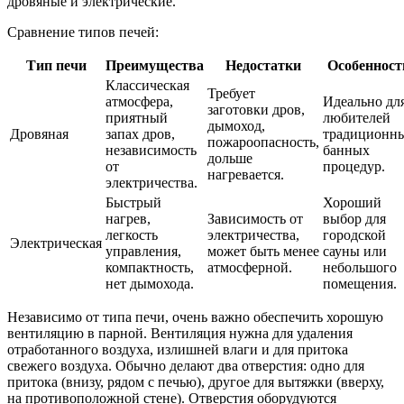
дровяные и электрические.
Сравнение типов печей:
Тип печи
Преимущества
Недостатки
Особенност
Классическая
Требует
атмосфера,
Идеально дл
заготовки дров,
приятный
любителей
дымоход,
Дровяная
запах дров,
традиционн
пожароопасность,
независимость
банных
дольше
от
процедур.
нагревается.
электричества.
Быстрый
Хороший
нагрев,
Зависимость от
выбор для
легкость
электричества,
городской
Электрическая
управления,
может быть менее
сауны или
компактность,
атмосферной.
небольшого
нет дымохода.
помещения.
Независимо от типа печи, очень важно обеспечить хорошую
вентиляцию в парной. Вентиляция нужна для удаления
отработанного воздуха, излишней влаги и для притока
свежего воздуха. Обычно делают два отверстия: одно для
притока (внизу, рядом с печью), другое для вытяжки (вверху,
на противоположной стене). Отверстия оборудуются