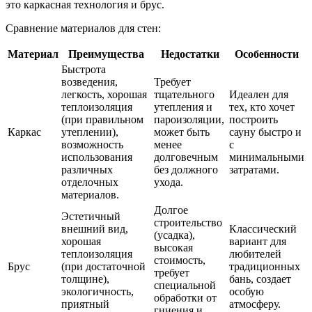
это каркасная технология и брус.
Сравнение материалов для стен:
Материал
Преимущества
Недостатки
Особенности
Быстрота
возведения,
Требует
легкость, хорошая
тщательного
Идеален для
теплоизоляция
утепления и
тех, кто хочет
(при правильном
пароизоляции,
построить
Каркас
утеплении),
может быть
сауну быстро и
возможность
менее
с
использования
долговечным
минимальными
различных
без должного
затратами.
отделочных
ухода.
материалов.
Долгое
Эстетичный
строительство
внешний вид,
Классический
(усадка),
хорошая
вариант для
высокая
теплоизоляция
любителей
стоимость,
Брус
(при достаточной
традиционных
требует
толщине),
бань, создает
специальной
экологичность,
особую
обработки от
приятный
атмосферу.
гниения и