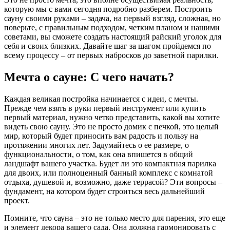
которую мы с вами сегодня подробно разберем. Построить
сауну своими руками – задача, на первый взгляд, сложная, но
поверьте, с правильным подходом, четким планом и нашими
советами, вы сможете создать настоящий райский уголок для
себя и своих близких. Давайте шаг за шагом пройдемся по
всему процессу – от первых набросков до заветной парилки.
Мечта о сауне: С чего начать?
Каждая великая постройка начинается с идеи, с мечты.
Прежде чем взять в руки первый инструмент или купить
первый материал, нужно четко представить, какой вы хотите
видеть свою сауну. Это не просто домик с печкой, это целый
мир, который будет приносить вам радость и пользу на
протяжении многих лет. Задумайтесь о ее размере, о
функциональности, о том, как она впишется в общий
ландшафт вашего участка. Будет ли это компактная парилка
для двоих, или полноценный банный комплекс с комнатой
отдыха, душевой и, возможно, даже террасой? Эти вопросы –
фундамент, на котором будет строиться весь дальнейший
проект.
Помните, что сауна – это не только место для парения, это еще
и элемент декора вашего сада. Она должна гармонировать с