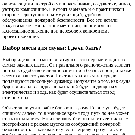
окружающими постройками и растениями, создавать единую,
уютную композицию. Не стоит забывать и о практической
стороне – доступности коммуникаций, удобстве
обслуживания, пожарной безопасности. Все эти детали
кажутся мелочами на этапе мечтаний, но они имеют
колоссальное значение при переходе к конкретному
проектированию.
Выбор места для сауны: Где ей быть?
Выбор идеального места для сауны – это первый и один из
самых важных шагов. От правильного расположения зависит
не только удобство использования, но и безопасность, а также
эстетика вашего участка. Не стоит хвататься за первую
попавшуюся свободную лужайку. Подумайте о том, как сауна
будет вписана в ландшафт, как к ней будет подводиться
электричество и вода, как будет осуществляться отвод
сточных вод.
Обязательно учитывайте близость к дому. Если сауна будет
слишком далеко, то в холодное время года путь до нее может
стать испытанием. Но и слишком близко ставить ее к жилым
постройкам не рекомендуется из соображений пожарной
безопасности. Также важно учесть ветровую розу – дым из
трубы не должен попадать в окна вашего дома или соседей.