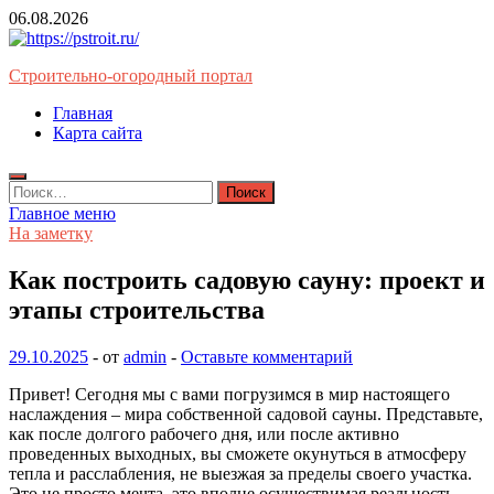
Перейти
06.08.2026
к
содержимому
Строительно-огородный портал
Главная
Карта сайта
Найти:
Главное меню
На заметку
Как построить садовую сауну: проект и
этапы строительства
29.10.2025
-
от
admin
-
Оставьте комментарий
Привет! Сегодня мы с вами погрузимся в мир настоящего
наслаждения – мира собственной садовой сауны. Представьте,
как после долгого рабочего дня, или после активно
проведенных выходных, вы сможете окунуться в атмосферу
тепла и расслабления, не выезжая за пределы своего участка.
Это не просто мечта, это вполне осуществимая реальность,