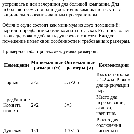
устраивать в ней вечеринки для большой компании. Для
небольшой семьи вполне достаточно компактной сауны с
рационально организованным пространством.
Обычно сауна состоит как минимум из двух помещений:
парной и предбанника (или комнаты отдыха). Если позволяет
площадь, можно добавить душевую и санузел. Каждое
помещение имеет свои особенности и требования к размерам.
Примерная таблица рекомендуемых размеров:
Минимальные
Оптимальные
Помещение
Комментарии
размеры (м)
размеры (м)
Высота потолка
2.1-2.4 м. Важно
Парная
2×2
2.5×2.5
для циркуляции
пара.
Место для
Предбанник/
переодевания,
Комната
2×2
3×3
отдыха,
отдыха
чаепития.
Важно для
соблюдения
Душевая
1×1
1.5×1.5
гигиены и