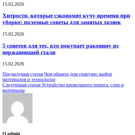
15.02.2026
Хитрости, которые сэкономят кучу времени при
уборке: полезные советы для занятых хозяек
15.02.2026
5 советов для тех, кто покупает раковину из
нержавеющей стали
15.02.2026
Навигация
Предыдущая статья
Чем обшить дом снаружи: выбор
материалов и технологии
по
Следующая статья
Устройство кровельного пирога: слои и
записям
материалы
О admin