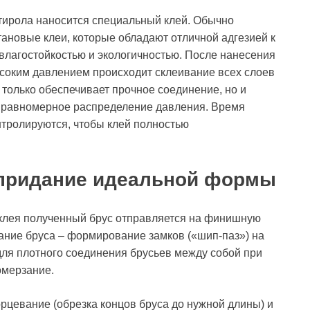
тирола наносится специальный клей. Обычно
ановые клеи, которые обладают отличной адгезией к
 влагостойкостью и экологичностью. После нанесения
ысоким давлением происходит склеивание всех слоев
только обеспечивает прочное соединение, но и
ть равномерное распределение давления. Время
нтролируются, чтобы клей полностью
 придание идеальной формы
клея полученный брус отправляется на финишную
ание бруса – формирование замков («шип-паз») на
для плотного соединения брусьев между собой при
омерзание.
орцевание (обрезка концов бруса до нужной длины) и