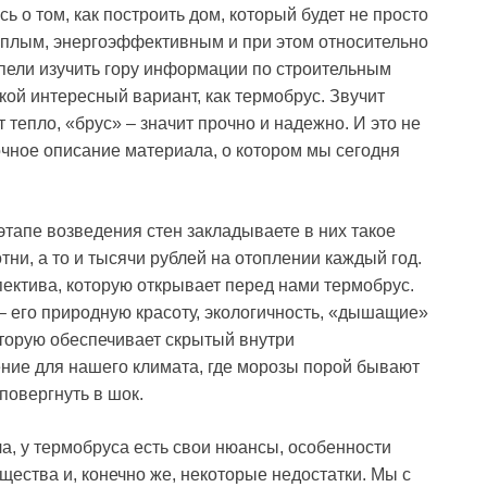
ь о том, как построить дом, который будет не просто
еплым, энергоэффективным и при этом относительно
пели изучить гору информации по строительным
кой интересный вариант, как термобрус. Звучит
 тепло, «брус» – значит прочно и надежно. И это не
очное описание материала, о котором мы сегодня
 этапе возведения стен закладываете в них такое
тни, а то и тысячи рублей на отоплении каждый год.
пектива, которую открывает перед нами термобрус.
 – его природную красоту, экологичность, «дышащие»
оторую обеспечивает скрытый внутри
ение для нашего климата, где морозы порой бывают
повергнуть в шок.
а, у термобруса есть свои нюансы, особенности
щества и, конечно же, некоторые недостатки. Мы с