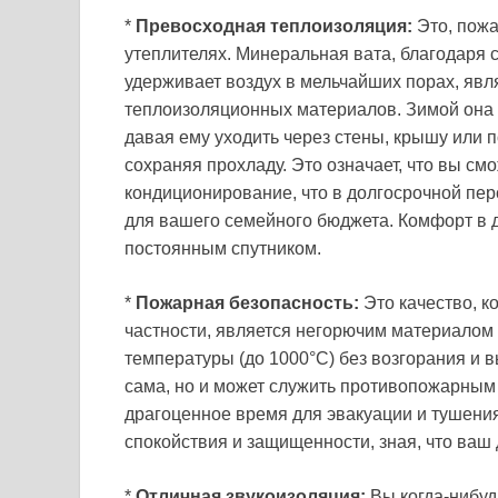
*
Превосходная теплоизоляция:
Это, пожа
утеплителях. Минеральная вата, благодаря с
удерживает воздух в мельчайших порах, яв
теплоизоляционных материалов. Зимой она 
давая ему уходить через стены, крышу или по
сохраняя прохладу. Это означает, что вы см
кондиционирование, что в долгосрочной пе
для вашего семейного бюджета. Комфорт в д
постоянным спутником.
*
Пожарная безопасность:
Это качество, к
частности, является негорючим материалом
температуры (до 1000°C) без возгорания и в
сама, но и может служить противопожарным
драгоценное время для эвакуации и тушени
спокойствия и защищенности, зная, что ваш
*
Отличная звукоизоляция:
Вы когда-нибуд