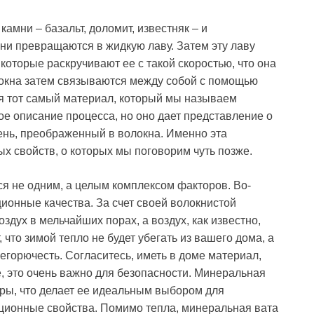
амни – базальт, доломит, известняк – и
они превращаются в жидкую лаву. Затем эту лаву
которые раскручивают ее с такой скоростью, что она
локна затем связываются между собой с помощью
я тот самый материал, который мы называем
ое описание процесса, но оно дает представление о
мень, преображенный в волокна. Именно эта
х свойств, о которых мы поговорим чуть позже.
я не одним, а целым комплексом факторов. Во-
ионные качества. За счет своей волокнистой
здух в мельчайших порах, а воздух, как известно,
 что зимой тепло не будет убегать из вашего дома, а
негорючесть. Согласитесь, иметь в доме материал,
е, это очень важно для безопасности. Минеральная
ры, что делает ее идеальным выбором для
ляционные свойства. Помимо тепла, минеральная вата