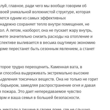
луй, главное, ради чего мы вообще говорим об
воей уникальной волокнистой структуре, которая
ляется одним из самых эффективных
надежно сохраняет тепло внутри помещения, не
л. А летом, наоборот, она не пускает жару внутрь,
ожете значительно снизить расходы на отопление и
рспективе выливается в весьма ощутимую экономию
оме перестанет быть сезонным явлением, а станет
оторое трудно переоценить. Каменная вата, в
 и способна выдерживать экстремально высокие
ыделения токсичных веществ. Она не только не горит
 барьером, замедляя распространение огня и давая
я пожара. Это дает непередаваемое чувство
 дом и ваша семья в большей безопасности.
ь мечтали о тишине в своем доме, где не слышно