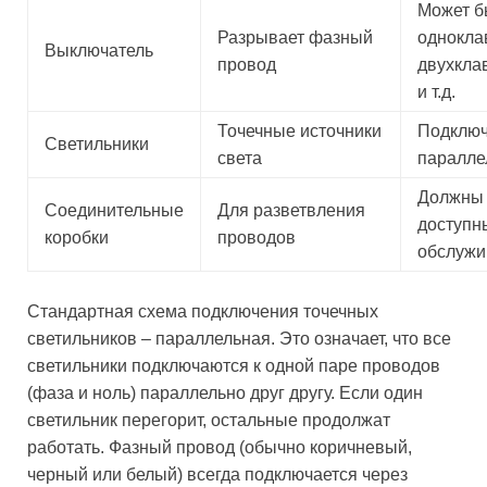
Может б
Разрывает фазный
однокла
Выключатель
провод
двухкл
и т.д.
Точечные источники
Подклю
Светильники
света
паралле
Должны
Соединительные
Для разветвления
доступн
коробки
проводов
обслужи
Стандартная схема подключения точечных
светильников – параллельная. Это означает, что все
светильники подключаются к одной паре проводов
(фаза и ноль) параллельно друг другу. Если один
светильник перегорит, остальные продолжат
работать. Фазный провод (обычно коричневый,
черный или белый) всегда подключается через