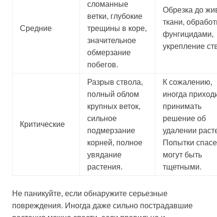
сломанные
Обрезка до жи
ветки, глубокие
ткани, обработ
Средние
трещины в коре,
фунгицидами,
значительное
укрепление ст
обмерзание
побегов.
Разрыв ствола,
К сожалению,
полный облом
иногда приход
крупных веток,
принимать
сильное
решение об
Критические
подмерзание
удалении раст
корней, полное
Попытки спас
увядание
могут быть
растения.
тщетными.
Не паникуйте, если обнаружите серьезные
повреждения. Иногда даже сильно пострадавшие