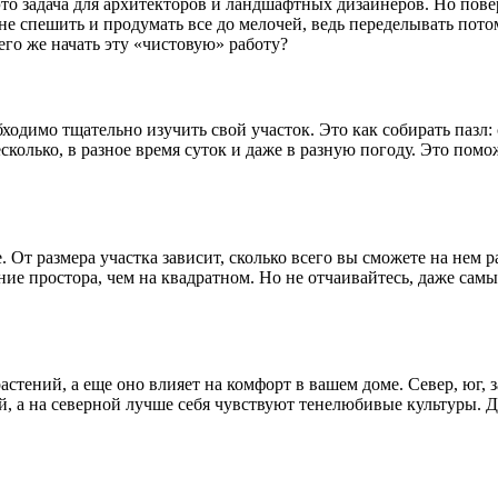
 это задача для архитекторов и ландшафтных дизайнеров. Но пов
не спешить и продумать все до мелочей, ведь переделывать пото
его же начать эту «чистовую» работу?
ходимо тщательно изучить свой участок. Это как собирать пазл: 
есколько, в разное время суток и даже в разную погоду. Это пом
 От размера участка зависит, сколько всего вы сможете на нем 
ие простора, чем на квадратном. Но не отчаивайтесь, даже сам
астений, а еще оно влияет на комфорт в вашем доме. Север, юг, 
 а на северной лучше себя чувствуют тенелюбивые культуры. До