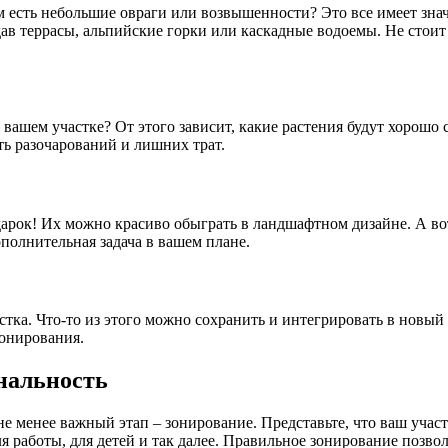
м есть небольшие овраги или возвышенности? Это все имеет зна
ав террасы, альпийские горки или каскадные водоемы. Не стоит 
а вашем участке? От этого зависит, какие растения будут хорошо
ь разочарований и лишних трат.
дарок! Их можно красиво обыграть в ландшафтном дизайне. А во
полнительная задача в вашем плане.
астка. Что-то из этого можно сохранить и интегрировать в новый 
зонирования.
нальность
не менее важный этап – зонирование. Представьте, что ваш участ
для работы, для детей и так далее. Правильное зонирование поз