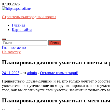
Перейти
07.08.2026
к
содержимому
Строительно-огородный портал
Главная
Карта сайта
Найти:
Главное меню
На заметку
Планировка дачного участка: советы и
24.11.2025
-
от
admin
-
Оставьте комментарий
Приветствую, друзья-дачники и те, кто только мечтает о собст
увлекательное путешествие по миру планировки дачного участка.
того, как вы спланируете свой участок, зависит не только его 
Планировка дачного участка: с чего на