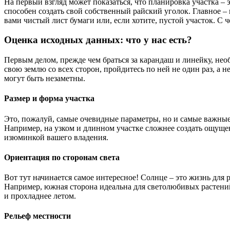
На первый взгляд может показаться, что планировка участка –
способен создать свой собственный райский уголок. Главное – 
вами чистый лист бумаги или, если хотите, пустой участок. С ч
Оценка исходных данных: что у нас есть?
Первым делом, прежде чем браться за карандаш и линейку, необ
свою землю со всех сторон, пройдитесь по ней не один раз, а н
могут быть незаметны.
Размер и форма участка
Это, пожалуй, самые очевидные параметры, но и самые важные.
Например, на узком и длинном участке сложнее создать ощущен
изюминкой вашего владения.
Ориентация по сторонам света
Вот тут начинается самое интересное! Солнце – это жизнь для р
Например, южная сторона идеальна для светолюбивых растений,
и прохладнее летом.
Рельеф местности