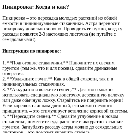
Пикировка: Когда и как?
Пикировка – это пересадка молодых растений из общей
емкости в индивидуальные стаканчики. Астра переносит
пикировку довольно хорошо. Проводить ее нужно, когда у
рассады появятся 2-3 настоящих листочка (не путайте с
семядольными!).
Инструкция по пикировке:
1. **Подготовьте стаканчики.** Наполните их свежим
грунтом (тем же, что и для посева), сделайте дренажные
отверстия.
2. **Увлажните грунт.** Как в общей емкости, так и в
индивидуальных стаканчиках.
3. **Аккуратно извлеките сеянец.** Для этого можно
использовать специальную лопаточку, деревянную палочку
или даже обычную ложку. Старайтесь не повредить корни!
Если корешок слишком длинный, его можно немного
прищипнуть – это стимулирует ветвление корневой системы.
4. **Пересадите сеянец.** Сделайте углубление в новом
стаканчике, поместите туда растение и аккуратно засыпьте
грунтом. Заглублять рассаду астры можно до семядольных
листочков – это поможет укрепить стебель.