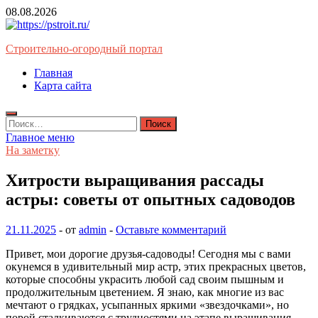
Перейти
08.08.2026
к
содержимому
Строительно-огородный портал
Главная
Карта сайта
Найти:
Главное меню
На заметку
Хитрости выращивания рассады
астры: советы от опытных садоводов
21.11.2025
-
от
admin
-
Оставьте комментарий
Привет, мои дорогие друзья-садоводы! Сегодня мы с вами
окунемся в удивительный мир астр, этих прекрасных цветов,
которые способны украсить любой сад своим пышным и
продолжительным цветением. Я знаю, как многие из вас
мечтают о грядках, усыпанных яркими «звездочками», но
порой сталкиваются с трудностями на этапе выращивания