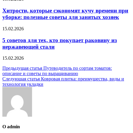
Хитрости, которые сэкономят кучу времени при
уборке: полезные советы для занятых хозяек
15.02.2026
5 советов для тех, кто покупает раковину из
нержавеющей стали
15.02.2026
Навигация
Предыдущая статья
Путеводитель по сортам томатов:
описание и советы по выращиванию
по
Следующая статья
Ковровая плитка: преимущества, виды и
записям
технология укладки
О admin