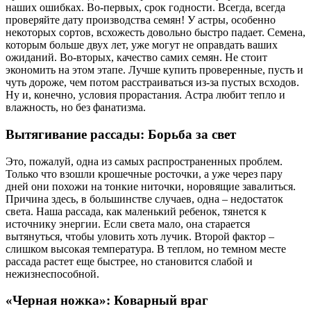
наших ошибках. Во-первых, срок годности. Всегда, всегда
проверяйте дату производства семян! У астры, особенно
некоторых сортов, всхожесть довольно быстро падает. Семена,
которым больше двух лет, уже могут не оправдать ваших
ожиданий. Во-вторых, качество самих семян. Не стоит
экономить на этом этапе. Лучше купить проверенные, пусть и
чуть дороже, чем потом расстраиваться из-за пустых всходов.
Ну и, конечно, условия прорастания. Астра любит тепло и
влажность, но без фанатизма.
Вытягивание рассады: Борьба за свет
Это, пожалуй, одна из самых распространенных проблем.
Только что взошли крошечные росточки, а уже через пару
дней они похожи на тонкие ниточки, норовящие завалиться.
Причина здесь, в большинстве случаев, одна – недостаток
света. Наша рассада, как маленький ребенок, тянется к
источнику энергии. Если света мало, она старается
вытянуться, чтобы уловить хоть лучик. Второй фактор –
слишком высокая температура. В теплом, но темном месте
рассада растет еще быстрее, но становится слабой и
нежизнеспособной.
«Черная ножка»: Коварный враг