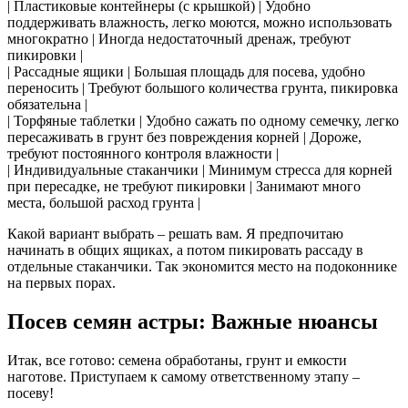
| Пластиковые контейнеры (с крышкой) | Удобно
поддерживать влажность, легко моются, можно использовать
многократно | Иногда недостаточный дренаж, требуют
пикировки |
| Рассадные ящики | Большая площадь для посева, удобно
переносить | Требуют большого количества грунта, пикировка
обязательна |
| Торфяные таблетки | Удобно сажать по одному семечку, легко
пересаживать в грунт без повреждения корней | Дороже,
требуют постоянного контроля влажности |
| Индивидуальные стаканчики | Минимум стресса для корней
при пересадке, не требуют пикировки | Занимают много
места, большой расход грунта |
Какой вариант выбрать – решать вам. Я предпочитаю
начинать в общих ящиках, а потом пикировать рассаду в
отдельные стаканчики. Так экономится место на подоконнике
на первых порах.
Посев семян астры: Важные нюансы
Итак, все готово: семена обработаны, грунт и емкости
наготове. Приступаем к самому ответственному этапу –
посеву!