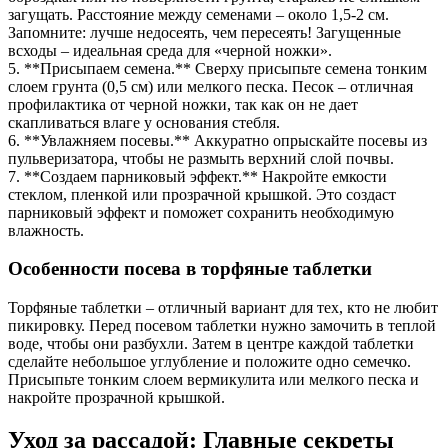
загущать. Расстояние между семенами – около 1,5-2 см.
Запомните: лучше недосеять, чем пересеять! Загущенные
всходы – идеальная среда для «черной ножки».
5. **Присыпаем семена.** Сверху присыпьте семена тонким
слоем грунта (0,5 см) или мелкого песка. Песок – отличная
профилактика от черной ножки, так как он не дает
скапливаться влаге у основания стебля.
6. **Увлажняем посевы.** Аккуратно опрыскайте посевы из
пульверизатора, чтобы не размыть верхний слой почвы.
7. **Создаем парниковый эффект.** Накройте емкости
стеклом, пленкой или прозрачной крышкой. Это создаст
парниковый эффект и поможет сохранить необходимую
влажность.
Особенности посева в торфяные таблетки
Торфяные таблетки – отличный вариант для тех, кто не любит
пикировку. Перед посевом таблетки нужно замочить в теплой
воде, чтобы они разбухли. Затем в центре каждой таблетки
сделайте небольшое углубление и положите одно семечко.
Присыпьте тонким слоем вермикулита или мелкого песка и
накройте прозрачной крышкой.
Уход за рассадой: Главные секреты