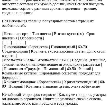
благоухал астрами как можно дольше, имеет смысл посадить
несколько сортов с разными сроками цветения – ранние,
средние и поздние.
Вот небольшая таблица популярных сортов астры и их
особенностей:
| Название сорта | Тип цветка | Высота куста (см) | Срок
цветения | Особенности |
|—|—|—|—|—|
| Пионовидная «Баронесса» | Пионовидный | 60-70 |
Среднепоздний | Крупные, густомахровые цветы, долго стоят
в срезке |
| Игольчатая «Гала» | Игольчатый | 50-60 | Средний | Длинные,
тонкие лепестки, напоминающие иголки, яркие расцветки |
| Помпонная «Триумф» | Помпонный | 40-50 | Ранний |
Компактные кустики, шаровидные соцветия, подходят для
бордюров |
| Хризантемовидная «Королевская» | Хризантемовидный | 60-
80 | Поздний | Крупные, пышные цветы, очень эффектные |
Не забывайте про срок годности! Как я уже говорила, у астры
он довольно ограничен. Ищите на упаковке свежие семена,
желательно этого или прошлого года урожая.