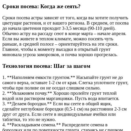
Сроки посева: Когда же сеять?
Сроки посева астры зависят от того, когда вы хотите получить
цветущие растения, и от вашего региона. В среднем, от посева
до начала цветения проходит 3-3,5 месяца (90-110 дней).
Обычно астру на рассаду сеют в конце марта – начале апреля.
Если вы живете в теплом климате, можно посеять чуть
раньше, в средней полосе – ориентируйтесь на эти сроки.
Главное, чтобы к моменту высадки в открытый грунт
миновала угроза заморозков, и почва хорошо прогрелась.
Технология посева: Шаг за шагом
1. **Наполняем емкости грунтом.** Насыпайте грунт не до
самого верха, оставьте 1-2 см от края. Слегка уплотните грунт,
чтобы при поливе он не оседал слишком сильно.
2. **Увлажняем почву.** Хорошо пролейте грунт теплой
водой или раствором марганцовки. Пусть вода впитается.
3. **Делаем бороздки.** Если вы сеете в общий ящик,
сделайте неглубокие бороздки (0,5-1 см) на расстоянии 2-3 см
друг от друга. Если сеете в индивидуальные ячейки или
таблетки, то это не нужно.
4. **Раскладываем семена.** Распределите семена в
бороздках или по поверхности грунта, стараясь не слишком