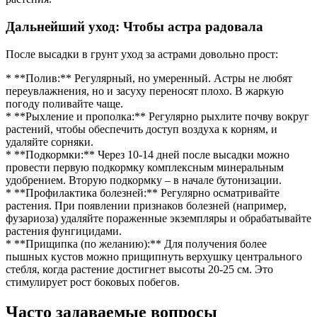
Дальнейший уход: Чтобы астра радовала
После высадки в грунт уход за астрами довольно прост:
* **Полив:** Регулярный, но умеренный. Астры не любят
переувлажнения, но и засуху переносят плохо. В жаркую
погоду поливайте чаще.
* **Рыхление и прополка:** Регулярно рыхлите почву вокруг
растений, чтобы обеспечить доступ воздуха к корням, и
удаляйте сорняки.
* **Подкормки:** Через 10-14 дней после высадки можно
провести первую подкормку комплексным минеральным
удобрением. Вторую подкормку – в начале бутонизации.
* **Профилактика болезней:** Регулярно осматривайте
растения. При появлении признаков болезней (например,
фузариоза) удаляйте пораженные экземпляры и обрабатывайте
растения фунгицидами.
* **Прищипка (по желанию):** Для получения более
пышных кустов можно прищипнуть верхушку центрального
стебля, когда растение достигнет высоты 20-25 см. Это
стимулирует рост боковых побегов.
Часто задаваемые вопросы