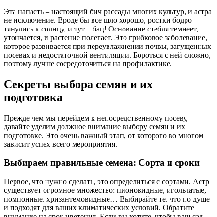
Эта напасть – настоящий бич рассады многих культур, и астра
не исключение. Вроде бы все шло хорошо, ростки бодро
тянулись к солнцу, и тут – бац! Основание стебля темнеет,
утончается, и растение полегает. Это грибковое заболевание,
которое развивается при переувлажнении почвы, загущенных
посевах и недостаточной вентиляции. Бороться с ней сложно,
поэтому лучше сосредоточиться на профилактике.
Секреты выбора семян и их
подготовка
Прежде чем мы перейдем к непосредственному посеву,
давайте уделим должное внимание выбору семян и их
подготовке. Это очень важный этап, от которого во многом
зависит успех всего мероприятия.
Выбираем правильные семена: Сорта и сроки
Первое, что нужно сделать, это определиться с сортами. Астр
существует огромное множество: пионовидные, игольчатые,
помпонные, хризантемовидные… Выбирайте те, что по душе
и подходят для ваших климатических условий. Обратите
внимание на срок цветения. Если вы хотите, чтобы ваш сад