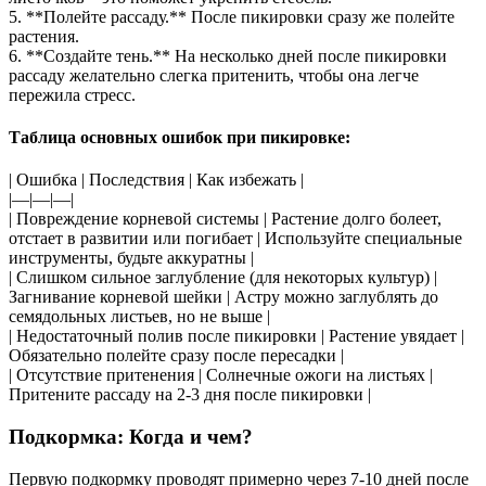
5. **Полейте рассаду.** После пикировки сразу же полейте
растения.
6. **Создайте тень.** На несколько дней после пикировки
рассаду желательно слегка притенить, чтобы она легче
пережила стресс.
Таблица основных ошибок при пикировке:
| Ошибка | Последствия | Как избежать |
|—|—|—|
| Повреждение корневой системы | Растение долго болеет,
отстает в развитии или погибает | Используйте специальные
инструменты, будьте аккуратны |
| Слишком сильное заглубление (для некоторых культур) |
Загнивание корневой шейки | Астру можно заглублять до
семядольных листьев, но не выше |
| Недостаточный полив после пикировки | Растение увядает |
Обязательно полейте сразу после пересадки |
| Отсутствие притенения | Солнечные ожоги на листьях |
Притените рассаду на 2-3 дня после пикировки |
Подкормка: Когда и чем?
Первую подкормку проводят примерно через 7-10 дней после