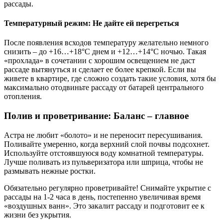
рассады.
Температурный режим: Не дайте ей перегреться
После появления всходов температуру желательно немного
снизить – до +16…+18°C днем и +12…+14°C ночью. Такая
«прохлада» в сочетании с хорошим освещением не даст
рассаде вытянуться и сделает ее более крепкой. Если вы
живете в квартире, где сложно создать такие условия, хотя бы
максимально отодвиньте рассаду от батарей центрального
отопления.
Полив и проветривание: Баланс – главное
Астра не любит «болото» и не переносит пересушивания.
Поливайте умеренно, когда верхний слой почвы подсохнет.
Используйте отстоявшуюся воду комнатной температуры.
Лучше поливать из пульверизатора или шприца, чтобы не
размывать нежные ростки.
Обязательно регулярно проветривайте! Снимайте укрытие с
рассады на 1-2 часа в день, постепенно увеличивая время
«воздушных ванн». Это закалит рассаду и подготовит ее к
жизни без укрытия.