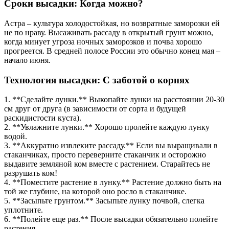
Сроки высадки: Когда можно?
Астра – культура холодостойкая, но возвратные заморозки ей
не по нраву. Высаживать рассаду в открытый грунт можно,
когда минует угроза ночных заморозков и почва хорошо
прогреется. В средней полосе России это обычно конец мая –
начало июня.
Технология высадки: С заботой о корнях
1. **Сделайте лунки.** Выкопайте лунки на расстоянии 20-30
см друг от друга (в зависимости от сорта и будущей
раскидистости куста).
2. **Увлажните лунки.** Хорошо пролейте каждую лунку
водой.
3. **Аккуратно извлеките рассаду.** Если вы выращивали в
стаканчиках, просто переверните стаканчик и осторожно
выдавите земляной ком вместе с растением. Старайтесь не
разрушать ком!
4. **Поместите растение в лунку.** Растение должно быть на
той же глубине, на которой оно росло в стаканчике.
5. **Засыпьте грунтом.** Засыпьте лунку почвой, слегка
уплотните.
6. **Полейте еще раз.** После высадки обязательно полейте
растения.