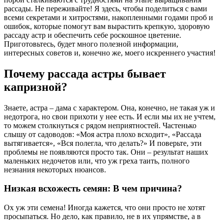
рассады. Не переживайте! Я здесь, чтобы поделиться с вами
всеми секретами и хитростями, накопленными годами проб и
ошибок, которые помогут вам вырастить крепкую, здоровую
рассаду астр и обеспечить себе роскошное цветение.
Приготовьтесь, будет много полезной информации,
интересных советов и, конечно же, моего искреннего участия!
Почему рассада астры бывает
капризной?
Знаете, астра – дама с характером. Она, конечно, не такая уж и
недотрога, но свои прихоти у нее есть. И если мы их не учтем,
то можем столкнуться с рядом неприятностей. Частенько
слышу от садоводов: «Моя астра плохо всходит», «Рассада
вытягивается», «Вся полегла, что делать?» И поверьте, эти
проблемы не появляются просто так. Они – результат наших
маленьких недочетов или, что уж греха таить, полного
незнания некоторых нюансов.
Низкая всхожесть семян: В чем причина?
Ох уж эти семена! Иногда кажется, что они просто не хотят
просыпаться. Но дело, как правило, не в их упрямстве, а в