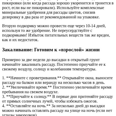
пикировки (или когда рассада хорошо укоренится и тронется в
рост, если вы не пикировали). Используйте комплексные
минеральные удобрения для рассады цветов, снизив
дозировку в два раза от рекомендованной на упаковке.
Вторую подкормку можно провести еще через 10-14 дней,
используя то же удобрение. Не переусердствуйте с
подкормками! Избыток питательных веществ так же вреден,
как и их недостаток.
Закаливание: Готовим к «взрослой» жизни
Примерно за две недели до высадки в открытый грунт
начинайте закаливать рассаду. Постепенно приучайте ее к
свежему воздуху, солнцу и колебаниям температуры.
1. **Начните с проветривания.** Открывайте окна, выносите
рассаду на балкон или веранду на несколько часов в день.
2. **Увеличивайте время.** Постепенно увеличивайте время
пребывания на свежем воздухе.
3. **Приучайте к солнцу.** В первые дни притеняйте рассаду
от прямых солнечных лучей, чтобы избежать ожогов.
4. **Оставляйте на ночь.** За несколько дней до высадки
можно начинать оставлять рассаду на улице на ночь (если нет
угрозы заморозков).