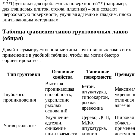
* **Грунтовки для проблемных поверхностей** (например,
для глянцевых плиток, стекла, пластика) – они создают
шероховатую поверхность, улучшая адгезию к гладким, плохо
впитывающим материалам.
Таблица сравнения типов грунтовочных лаков
(общая)
Давайте суммируем основные типы грунтовочных лаков и их
применение в удобной таблице, чтобы вы могли быстро
сориентироваться.
Основные
Типичные
Тип грунтовки
Преимущ
свойства
поверхности
Высокая
Бетон,
проникающая
Максима
штукатурка,
Глубокого
способность,
укреплен
гипсокартон,
проникновения
укрепление
отличная
рыхлая
рыхлых
адгезия
древесина
оснований
Улучшение
Дерево, ДСП,
Широкая
адгезии,
МДФ,
область
Универсальные
снижение
штукатурка,
применен
впитываемости
кирпич
доступно