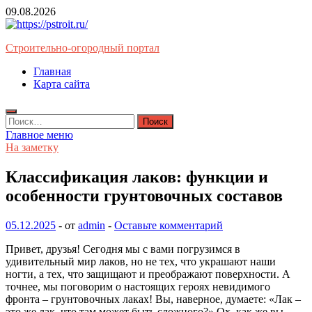
Перейти
09.08.2026
к
содержимому
Строительно-огородный портал
Главная
Карта сайта
Найти:
Главное меню
На заметку
Классификация лаков: функции и
особенности грунтовочных составов
05.12.2025
-
от
admin
-
Оставьте комментарий
Привет, друзья! Сегодня мы с вами погрузимся в
удивительный мир лаков, но не тех, что украшают наши
ногти, а тех, что защищают и преображают поверхности. А
точнее, мы поговорим о настоящих героях невидимого
фронта – грунтовочных лаках! Вы, наверное, думаете: «Лак –
это же лак, что там может быть сложного?» Ох, как же вы