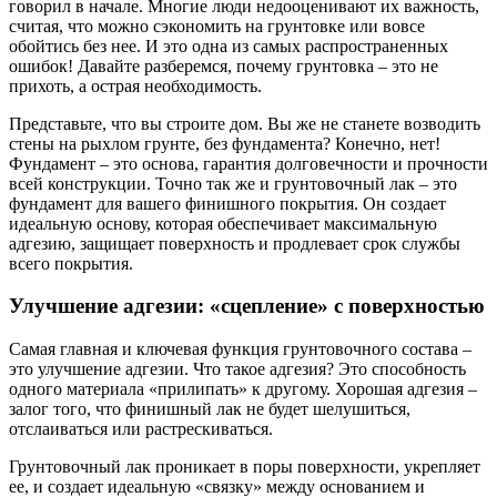
говорил в начале. Многие люди недооценивают их важность,
считая, что можно сэкономить на грунтовке или вовсе
обойтись без нее. И это одна из самых распространенных
ошибок! Давайте разберемся, почему грунтовка – это не
прихоть, а острая необходимость.
Представьте, что вы строите дом. Вы же не станете возводить
стены на рыхлом грунте, без фундамента? Конечно, нет!
Фундамент – это основа, гарантия долговечности и прочности
всей конструкции. Точно так же и грунтовочный лак – это
фундамент для вашего финишного покрытия. Он создает
идеальную основу, которая обеспечивает максимальную
адгезию, защищает поверхность и продлевает срок службы
всего покрытия.
Улучшение адгезии: «сцепление» с поверхностью
Самая главная и ключевая функция грунтовочного состава –
это улучшение адгезии. Что такое адгезия? Это способность
одного материала «прилипать» к другому. Хорошая адгезия –
залог того, что финишный лак не будет шелушиться,
отслаиваться или растрескиваться.
Грунтовочный лак проникает в поры поверхности, укрепляет
ее, и создает идеальную «связку» между основанием и