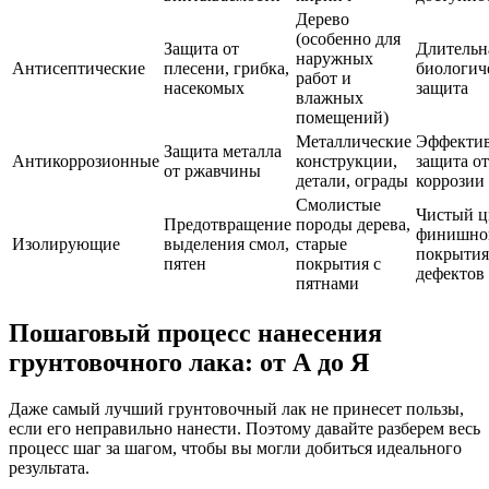
Дерево
(особенно для
Защита от
Длительн
наружных
Антисептические
плесени, грибка,
биологич
работ и
насекомых
защита
влажных
помещений)
Металлические
Эффекти
Защита металла
Антикоррозионные
конструкции,
защита от
от ржавчины
детали, ограды
коррозии
Смолистые
Чистый ц
Предотвращение
породы дерева,
финишно
Изолирующие
выделения смол,
старые
покрытия,
пятен
покрытия с
дефектов
пятнами
Пошаговый процесс нанесения
грунтовочного лака: от А до Я
Даже самый лучший грунтовочный лак не принесет пользы,
если его неправильно нанести. Поэтому давайте разберем весь
процесс шаг за шагом, чтобы вы могли добиться идеального
результата.