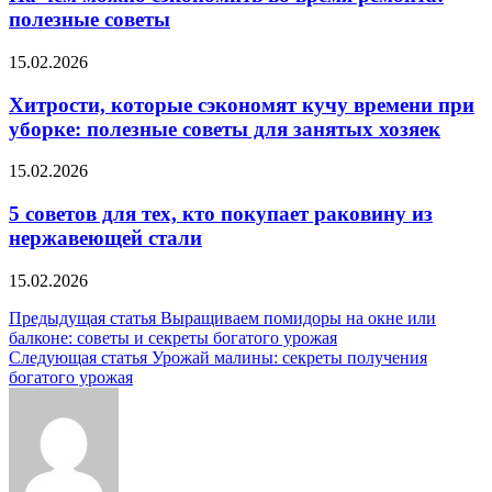
полезные советы
15.02.2026
Хитрости, которые сэкономят кучу времени при
уборке: полезные советы для занятых хозяек
15.02.2026
5 советов для тех, кто покупает раковину из
нержавеющей стали
15.02.2026
Навигация
Предыдущая статья
Выращиваем помидоры на окне или
балконе: советы и секреты богатого урожая
по
Следующая статья
Урожай малины: секреты получения
записям
богатого урожая