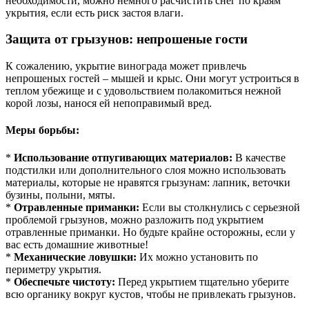
необходимости, можно немного расчистить снег по краям
укрытия, если есть риск застоя влаги.
Защита от грызунов: непрошеные гости
К сожалению, укрытие винограда может привлечь
непрошеных гостей – мышей и крыс. Они могут устроиться в
теплом убежище и с удовольствием полакомиться нежной
корой лозы, нанося ей непоправимый вред.
Меры борьбы:
*
Использование отпугивающих материалов:
В качестве
подстилки или дополнительного слоя можно использовать
материалы, которые не нравятся грызунам: лапник, веточки
бузины, полыни, мяты.
*
Отравленные приманки:
Если вы столкнулись с серьезной
проблемой грызунов, можно разложить под укрытием
отравленные приманки. Но будьте крайне осторожны, если у
вас есть домашние животные!
*
Механические ловушки:
Их можно установить по
периметру укрытия.
*
Обеспечьте чистоту:
Перед укрытием тщательно уберите
всю органику вокруг кустов, чтобы не привлекать грызунов.