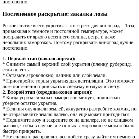
постепенно.
Постепенное раскрытие: закалка лозы
Резкое снятие всего укрытия – это стресс для винограда. Лоза,
привыкшая к темноте и постоянной температуре, может
пострадать от яркого весеннего солнца, ветра и даже
небольших заморозков. Поэтому раскрывать виноград лучше
постепенно.
1.
Первый этап (начало апреля):
* Снимите самый верхний слой укрытия (пленку, рубероид),
если он есть.
* Оставьте агроволокно, лапник или слой земли.
* Приоткройте торцы укрытия для вентиляции. Это поможет
лозе постепенно привыкать к свежему воздуху и свету.
2.
Второй этап (середина-конец апреля):
* Когда угроза сильных заморозков минует, полностью
уберите остатки укрытия.
* Если вы окучивали землей, аккуратно разгребите холмик, но
не отбрасывайте землю далеко, она еще может пригодиться.
* Поднимите лозу и закрепите ее на шпалере, но не слишком
высоко, чтобы в случае внезапных заморозков ее можно было
быстро прикрыть.
* Не спешите расправлять все побеги сразу, дайте им немного