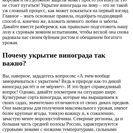
не стоит пугаться! Укрытие винограда на зиму – это не такой
уж сложный процесс, как может показаться на первый взгляд.
Главное – знать основные правила, подобрать подходящий
способ и, конечно же, вложить немного любви и заботы.
Давайте вместе разберемся, как правильно подготовить нашу
лозу к суровым зимним испытаниям, чтобы весной она снова
радовала нас своим буйным ростом и обещанием богатого
урожая.
Почему укрытие винограда так
важно?
Вы, наверное, зададитесь вопросом: «А зчем вообще
заморачиваться с укрытием? Ведь в природе как-то дикий
виноград растёт и не мёрзнет». И это будет справедливый
вопрос! Однако, давайте посмотрим на ситуацию шире.
Культурные сорта винограда, которые мы выращиваем в
своих садах, значительно отличаются от своих диких предков.
Они выведены для получения максимального урожая, имеют
более крупные ягоды, тонкую кожицу и, к сожалению,
зачастую менее морозоустойчивы. Северные регионы, да и
большая часть средней полосы России, характеризуются
суровыми зимами с низкими температурами, сильными