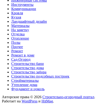
Инженерные системы
Инструменты
Коммуникации
Кровля
Кухня
Ландшафтный дизайн
Материалы
На заметку
Отделка
Отопление
Полы
Прочее
Ремонт
Ремонт в доме
Сад-Огород
Строительство бани
Строительство дома
Строительство забора
Строительство подсобных построек
Стройматериалы
Утепление дома
Фундамент и цоколь
Авторские права © 2026
Строительно-огородный портал
.
Работает на
WordPress
и
HitMag
.