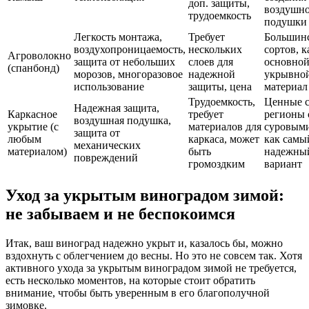
доп. защиты,
воздушн
трудоемкость
подушки
Легкость монтажа,
Требует
Большин
воздухопроницаемость,
нескольких
сортов, к
Агроволокно
защита от небольших
слоев для
основно
(спанбонд)
морозов, многоразовое
надежной
укрывно
использование
защиты, цена
материал
Трудоемкость,
Ценные с
Надежная защита,
Каркасное
требует
регионы 
воздушная подушка,
укрытие (с
материалов для
суровыми
защита от
любым
каркаса, может
как самы
механических
материалом)
быть
надежны
повреждений
громоздким
вариант
Уход за укрытым виноградом зимой:
не забываем и не беспокоимся
Итак, ваш виноград надежно укрыт и, казалось бы, можно
вздохнуть с облегчением до весны. Но это не совсем так. Хотя
активного ухода за укрытым виноградом зимой не требуется,
есть несколько моментов, на которые стоит обратить
внимание, чтобы быть уверенным в его благополучной
зимовке.