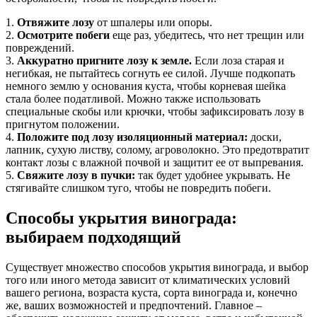
1.
Отвяжите лозу
от шпалеры или опоры.
2.
Осмотрите побеги
еще раз, убедитесь, что нет трещин или
повреждений.
3.
Аккуратно пригните лозу к земле.
Если лоза старая и
негибкая, не пытайтесь согнуть ее силой. Лучше подкопать
немного землю у основания куста, чтобы корневая шейка
стала более податливой. Можно также использовать
специальные скобы или крючки, чтобы зафиксировать лозу в
пригнутом положении.
4.
Положите под лозу изоляционный материал:
доски,
лапник, сухую листву, солому, агроволокно. Это предотвратит
контакт лозы с влажной почвой и защитит ее от выпревания.
5.
Свяжите лозу в пучки:
так будет удобнее укрывать. Не
стягивайте слишком туго, чтобы не повредить побеги.
Способы укрытия винограда:
выбираем подходящий
Существует множество способов укрытия винограда, и выбор
того или иного метода зависит от климатических условий
вашего региона, возраста куста, сорта винограда и, конечно
же, ваших возможностей и предпочтений. Главное –