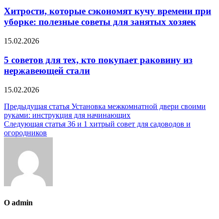
Хитрости, которые сэкономят кучу времени при
уборке: полезные советы для занятых хозяек
15.02.2026
5 советов для тех, кто покупает раковину из
нержавеющей стали
15.02.2026
Навигация
Предыдущая статья
Установка межкомнатной двери своими
руками: инструкция для начинающих
по
Следующая статья
36 и 1 хитрый совет для садоводов и
записям
огородников
О admin