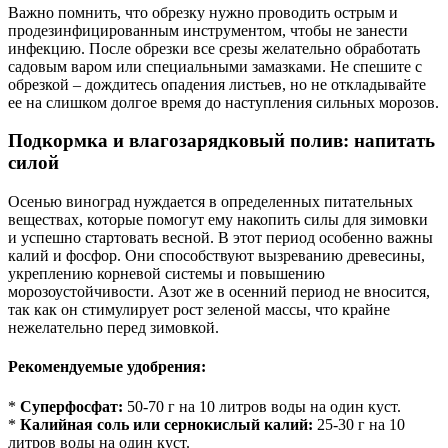
Важно помнить, что обрезку нужно проводить острым и
продезинфицированным инструментом, чтобы не занести
инфекцию. После обрезки все срезы желательно обработать
садовым варом или специальными замазками. Не спешите с
обрезкой – дождитесь опадения листьев, но не откладывайте
ее на слишком долгое время до наступления сильных морозов.
Подкормка и влагозарядковый полив: напитать
силой
Осенью виноград нуждается в определенных питательных
веществах, которые помогут ему накопить силы для зимовки
и успешно стартовать весной. В этот период особенно важны
калий и фосфор. Они способствуют вызреванию древесины,
укреплению корневой системы и повышению
морозоустойчивости. Азот же в осенний период не вносится,
так как он стимулирует рост зеленой массы, что крайне
нежелательно перед зимовкой.
Рекомендуемые удобрения:
*
Суперфосфат:
50-70 г на 10 литров воды на один куст.
*
Калийная соль или сернокислый калий:
25-30 г на 10
литров воды на один куст.