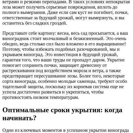
ветрами и резкими перепадами. В таких условиях непокрытая
лоза может получить серьезные повреждения, вплоть до
полного вымерзания. Даже если сам куст не погибнет, почки,
ответственные за будущий урожай, могут вымерзнуть, и вы
останетесь без сладких гроздей.
Представьте себе картину: весна, весь сад просыпается, а ваш
виноградник стоит молчаливый и безжизненный. Это очень
обидно, ведь столько сил было вложено в его выращивание!
Поэтому, чтобы избежать подобных разочарований, мы и
укрываем виноград. Это инвестиция в будущий урожай,
гарантия того, что ваши труды не пропадут даром. Укрытие
помогает сохранить почки, защищает древесину от
растрескивания под воздействием мороза и ветра, а также
предотвращает пересушивание лозы. Более того, некоторые
сорта винограда, особенно молодые саженцы, требуют особо
тщательной защиты, поскольку их корневая система еще не
успела достаточно развиться и укрепиться, чтобы
противостоять низким температурам.
Оптимальные сроки укрытия: когда
начинать?
Один из ключевых моментов в успешном укрытии винограда