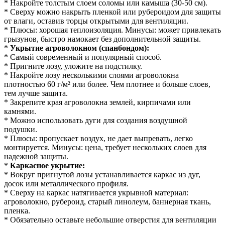
* Накройте толстым слоем соломы или камыша (30-50 см).
* Сверху можно накрыть пленкой или рубероидом для защиты
от влаги, оставив торцы открытыми для вентиляции.
* Плюсы: хорошая теплоизоляция. Минусы: может привлекать
грызунов, быстро намокает без дополнительной защиты.
*
Укрытие агроволокном (спанбондом):
* Самый современный и популярный способ.
* Пригните лозу, уложите на подстилку.
* Накройте лозу несколькими слоями агроволокна
плотностью 60 г/м² или более. Чем плотнее и больше слоев,
тем лучше защита.
* Закрепите края агроволокна землей, кирпичами или
камнями.
* Можно использовать дуги для создания воздушной
подушки.
* Плюсы: пропускает воздух, не дает выпревать, легко
монтируется. Минусы: цена, требует нескольких слоев для
надежной защиты.
*
Каркасное укрытие:
* Вокруг пригнутой лозы устанавливается каркас из дуг,
досок или металлического профиля.
* Сверху на каркас натягивается укрывной материал:
агроволокно, рубероид, старый линолеум, баннерная ткань,
пленка.
* Обязательно оставьте небольшие отверстия для вентиляции