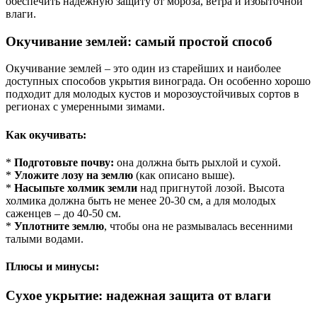
обеспечить надежную защиту от мороза, ветра и избыточной
влаги.
Окучивание землей: самый простой способ
Окучивание землей – это один из старейших и наиболее
доступных способов укрытия винограда. Он особенно хорошо
подходит для молодых кустов и морозоустойчивых сортов в
регионах с умеренными зимами.
Как окучивать:
*
Подготовьте почву:
она должна быть рыхлой и сухой.
*
Уложите лозу на землю
(как описано выше).
*
Насыпьте холмик земли
над пригнутой лозой. Высота
холмика должна быть не менее 20-30 см, а для молодых
саженцев – до 40-50 см.
*
Уплотните землю
, чтобы она не размывалась весенними
талыми водами.
Плюсы и минусы:
Сухое укрытие: надежная защита от влаги