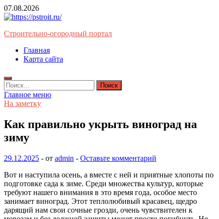
Перейти
07.08.2026
к
содержимому
Строительно-огородный портал
Главная
Карта сайта
Найти:
Главное меню
На заметку
Как правильно укрыть виноград на
зиму
29.12.2025
-
от
admin
-
Оставьте комментарий
Вот и наступила осень, а вместе с ней и приятные хлопоты по
подготовке сада к зиме. Среди множества культур, которые
требуют нашего внимания в это время года, особое место
занимает виноград. Этот теплолюбивый красавец, щедро
дарящий нам свои сочные грозди, очень чувствителен к
морозам и без должной защиты может просто погибнуть. Но