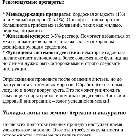
Рекомендуемые препараты:
*
Медьсодержащие препараты:
бордоская жидкость (1%)
или медный купорос (0,5-1%). Они эффективны против
большинства грибковых заболеваний, таких как милдью,
оидиум, антракноз.
*
Железный купорос:
3-5% раствор. Помогает избавиться от
мха и лишайников на лозе, а также является хорошим
дезинфицирующим средством.
*
Фунгициды системного действия:
некоторые садоводы
предпочитают использовать более современные фунгициды,
но с ними нужно быть осторожными и строго следовать
инструкции.
Опрыскивание проводите после опадения листьев, но до
наступления устойчивых морозов. Обработайте не только
лозу, но и почву вокруг куста. Это поможет уничтожить
зимующие споры грибов и личинки вредителей. Чистый и
здоровый виноградник – залог успешной зимовки!
Укладка лозы на землю: бережно и аккуратно
После всех подготовительных процедур наступает время
уложить лозу на землю. Этот этап требует аккуратности и
осторожности, чтобы не повредить побеги.