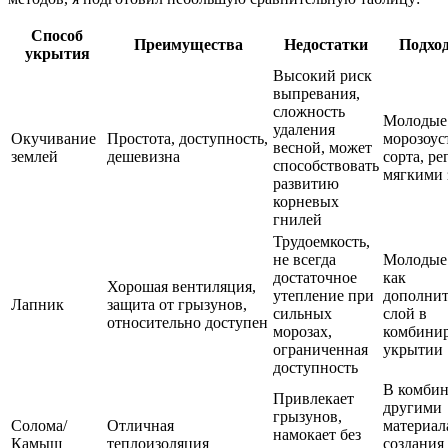
Способ
Преимущества
Недостатки
Подход
укрытия
Высокий риск
выпревания,
сложность
Молодые 
удаления
Окучивание
Простота, доступность,
морозоус
весной, может
землей
дешевизна
сорта, ре
способствовать
мягкими
развитию
корневых
гнилей
Трудоемкость,
не всегда
Молодые 
достаточное
как
Хорошая вентиляция,
утепление при
дополни
Лапник
защита от грызунов,
сильных
слой в
относительно доступен
морозах,
комбини
ограниченная
укрытии
доступность
В комбин
Привлекает
другими
грызунов,
Солома/
Отличная
материал
намокает без
Камыш
теплоизоляция
создания