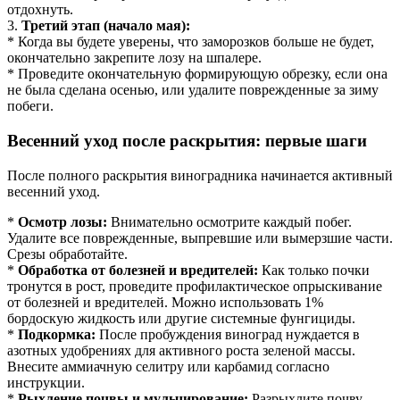
отдохнуть.
3.
Третий этап (начало мая):
* Когда вы будете уверены, что заморозков больше не будет,
окончательно закрепите лозу на шпалере.
* Проведите окончательную формирующую обрезку, если она
не была сделана осенью, или удалите поврежденные за зиму
побеги.
Весенний уход после раскрытия: первые шаги
После полного раскрытия виноградника начинается активный
весенний уход.
*
Осмотр лозы:
Внимательно осмотрите каждый побег.
Удалите все поврежденные, выпревшие или вымерзшие части.
Срезы обработайте.
*
Обработка от болезней и вредителей:
Как только почки
тронутся в рост, проведите профилактическое опрыскивание
от болезней и вредителей. Можно использовать 1%
бордоскую жидкость или другие системные фунгициды.
*
Подкормка:
После пробуждения виноград нуждается в
азотных удобрениях для активного роста зеленой массы.
Внесите аммиачную селитру или карбамид согласно
инструкции.
*
Рыхление почвы и мульчирование:
Разрыхлите почву