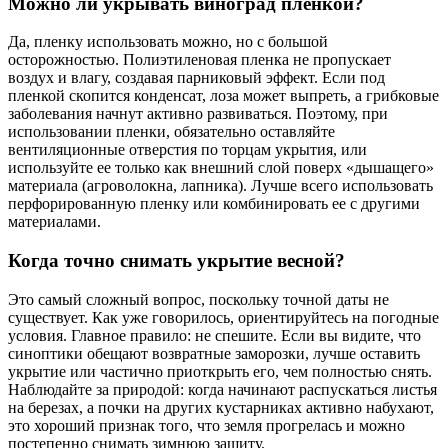
Можно ли укрывать виноград пленкой?
Да, пленку использовать можно, но с большой
осторожностью. Полиэтиленовая пленка не пропускает
воздух и влагу, создавая парниковый эффект. Если под
пленкой скопится конденсат, лоза может выпреть, а грибковые
заболевания начнут активно развиваться. Поэтому, при
использовании пленки, обязательно оставляйте
вентиляционные отверстия по торцам укрытия, или
используйте ее только как внешний слой поверх «дышащего»
материала (агроволокна, лапника). Лучше всего использовать
перфорированную пленку или комбинировать ее с другими
материалами.
Когда точно снимать укрытие весной?
Это самый сложный вопрос, поскольку точной даты не
существует. Как уже говорилось, ориентируйтесь на погодные
условия. Главное правило: не спешите. Если вы видите, что
синоптики обещают возвратные заморозки, лучше оставить
укрытие или частично приоткрыть его, чем полностью снять.
Наблюдайте за природой: когда начинают распускаться листья
на березах, а почки на других кустарниках активно набухают,
это хороший признак того, что земля прогрелась и можно
постепенно снимать зимнюю защиту.