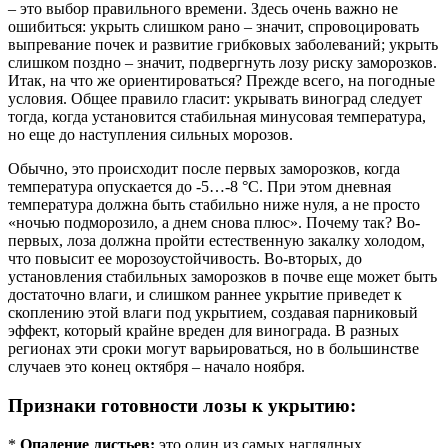
– это выбор правильного времени. Здесь очень важно не
ошибиться: укрыть слишком рано – значит, спровоцировать
выпревание почек и развитие грибковых заболеваний; укрыть
слишком поздно – значит, подвергнуть лозу риску заморозков.
Итак, на что же ориентироваться? Прежде всего, на погодные
условия. Общее правило гласит: укрывать виноград следует
тогда, когда установится стабильная минусовая температура,
но еще до наступления сильных морозов.
Обычно, это происходит после первых заморозков, когда
температура опускается до -5…-8 °C. При этом дневная
температура должна быть стабильно ниже нуля, а не просто
«ночью подморозило, а днем снова плюс». Почему так? Во-
первых, лоза должна пройти естественную закалку холодом,
что повысит ее морозоустойчивость. Во-вторых, до
установления стабильных заморозков в почве еще может быть
достаточно влаги, и слишком раннее укрытие приведет к
скоплению этой влаги под укрытием, создавая парниковый
эффект, который крайне вреден для винограда. В разных
регионах эти сроки могут варьироваться, но в большинстве
случаев это конец октября – начало ноября.
Признаки готовности лозы к укрытию:
*
Опадение листьев:
это один из самых наглядных