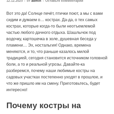
12.12.2025
-
от
admin
-
Оставьте комментарий
Вот это да! Солнце печёт, птички поют, а мы с вами
сидим и думаем о… кострах. Да-да, о тех самых
кострах, которые когда-то были неотъемлемой
частью любого дачного отдыха. Шашлычок под
водочку, картошечка в золе, душевная беседа у
пламени… Эх, ностальгия! Однако, времена
меняются, и то, что раньше казалось милой
традицией, сегодня становится источником головной
боли, а то и реальной угрозы. Давайте-ка
разберемся, почему наши любимые костры на
садовых участках постепенно уходят в прошлое, и
что же пришло им на смену. Приготовьтесь, будет
интересно!
Почему костры на