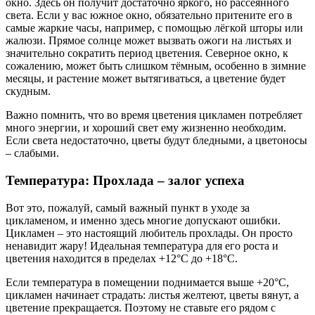
окно. Здесь он получит достаточно яркого, но рассеянного
света. Если у вас южное окно, обязательно притените его в
самые жаркие часы, например, с помощью лёгкой шторы или
жалюзи. Прямое солнце может вызвать ожоги на листьях и
значительно сократить период цветения. Северное окно, к
сожалению, может быть слишком тёмным, особенно в зимние
месяцы, и растение может вытягиваться, а цветение будет
скудным.
Важно помнить, что во время цветения цикламен потребляет
много энергии, и хороший свет ему жизненно необходим.
Если света недостаточно, цветы будут бледными, а цветоносы
– слабыми.
Температура: Прохлада – залог успеха
Вот это, пожалуй, самый важный пункт в уходе за
цикламеном, и именно здесь многие допускают ошибки.
Цикламен – это настоящий любитель прохлады. Он просто
ненавидит жару! Идеальная температура для его роста и
цветения находится в пределах +12°C до +18°C.
Если температура в помещении поднимается выше +20°C,
цикламен начинает страдать: листья желтеют, цветы вянут, а
цветение прекращается. Поэтому не ставьте его рядом с