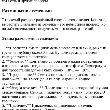
хотя есть и другие способы.
Размножение семенами
Это самый распространённый способ размножения. Конечно,
вырастить цикламен из семечка – это небыстрый процесс, но
он даёт возможность получить много новых растений.
Этапы размножения семенами:
1. **Посев:** Семена цикламена высевают в лёгкий, рыхлый
грунт на глубину около 0,5 см. Лучшее время для посева –
конец августа или сентябрь.
2. **Условия:** Контейнер с посевами накрывают плёнкой
или стеклом для создания парникового эффекта. Температура
для прорастания должна быть около +18°C — +20°C.
3. **Прорастание:** Семена цикламена прорастают очень
долго – от 1 до 3 месяцев, а иногда и дольше. Будьте
терпеливы!
4. **Уход за всходами:** После появления всходов плёнку или
стекло убирают. Сеянцы пикируют, когда у них появится 2-3
настоящих листочка, рассаживая их в отдельные маленькие
горшочки.
5. **Цветение:** Цикламены, выращенные из семян,
зацветают только через 1-2 года.