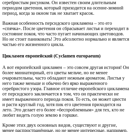
серебристым рисунком. Он известен своим длительным
периодом цветения, который приходится на осенне-зимний
период, когда за окном так не хватает красок.
Важная особенность персидского цикламена – это его
«спячка». После цветения он сбрасывает листья и переходит в
состояние покоя, что часто пугает начинающих цветоводов.
Но не стоит паниковать! Это абсолютно нормально и является
частью его жизненного цикла.
Цикламен европейский (Cyclamen europaeum)
А вот европейский цикламен – это совсем другая история! Он
более миниатюрный, его цветы мельче, но не менее
очаровательны, часто обладают нежным ароматом. Листья у
него также меньше и обычно без ярко выраженного
серебристого узора. Главное отличие европейского цикламена
от персидского заключается в том, что он практически не
имеет выраженного периода покоя. То есть, он может цвести
и расти круглый год, хотя пик его цветения приходится на
лето. Это делает его более «беспроблемным» для тех, кто не
любит видеть голую землю в горшке.
Кроме этих двух основных видов, существуют и другие,
менее распространённые, но не менее интересные, например,