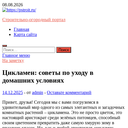
Перейти
08.08.2026
к
содержимому
Строительно-огородный портал
Главная
Карта сайта
Найти:
Главное меню
На заметку
Цикламен: советы по уходу в
домашних условиях
14.12.2025
-
от
admin
-
Оставьте комментарий
Привет, друзья! Сегодня мы с вами погрузимся в
удивительный мир одного из самых элегантных и загадочных
комнатных растений – цикламена. Это не просто цветок, это
настоящий аристократ среди зелёных питомцев, способный
своим цветением превратить даже самую хмурую зиму в
праздник красок. Но, как и любой аристократ, цикламен