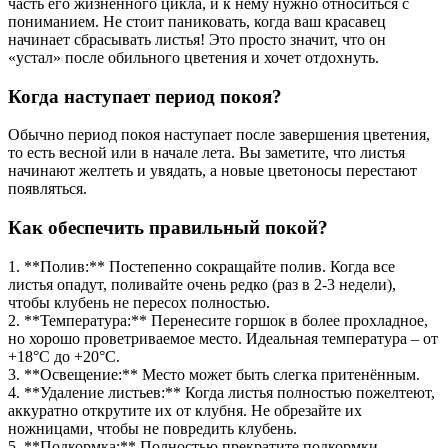
часть его жизненного цикла, и к нему нужно относиться с
пониманием. Не стоит паниковать, когда ваш красавец
начинает сбрасывать листья! Это просто значит, что он
«устал» после обильного цветения и хочет отдохнуть.
Когда наступает период покоя?
Обычно период покоя наступает после завершения цветения,
то есть весной или в начале лета. Вы заметите, что листья
начинают желтеть и увядать, а новые цветоносы перестают
появляться.
Как обеспечить правильный покой?
1. **Полив:** Постепенно сокращайте полив. Когда все
листья опадут, поливайте очень редко (раз в 2-3 недели),
чтобы клубень не пересох полностью.
2. **Температура:** Перенесите горшок в более прохладное,
но хорошо проветриваемое место. Идеальная температура – от
+18°C до +20°C.
3. **Освещение:** Место может быть слегка притенённым.
4. **Удаление листьев:** Когда листья полностью пожелтеют,
аккуратно открутите их от клубня. Не обрезайте их
ножницами, чтобы не повредить клубень.
5. **Подкормка:** Полностью прекратите подкормки.