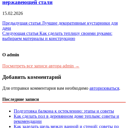
нержавеющей стали
15.02.2026
Навигация
Предыдущая статья
Лучшие декоративные кустарники для
дачи
по
Следующая статья
Как сделать теплицу своими руками:
записям
выбираем материалы и конструкцию
О admin
Посмотреть все записи автора admin →
Добавить комментарий
Для отправки комментария вам необходимо
авторизоваться
.
Последние записи
Подготовка балкона к остеклению: этапы и советы
Как сделать пол в деревянном доме теплым: советы и
рекомендации
Как заделать щель между ванной и стеной: советы по