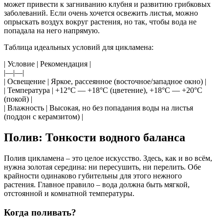
может привести к загниванию клубня и развитию грибковых
заболеваний. Если очень хочется освежить листья, можно
опрыскать воздух вокруг растения, но так, чтобы вода не
попадала на него напрямую.
Таблица идеальных условий для цикламена:
| Условие | Рекомендация |
|—|—|
| Освещение | Яркое, рассеянное (восточное/западное окно) |
| Температура | +12°C — +18°C (цветение), +18°C — +20°C
(покой) |
| Влажность | Высокая, но без попадания воды на листья
(поддон с керамзитом) |
Полив: Тонкости водного баланса
Полив цикламена – это целое искусство. Здесь, как и во всём,
нужна золотая середина: ни пересушить, ни перелить. Обе
крайности одинаково губительны для этого нежного
растения. Главное правило – вода должна быть мягкой,
отстоянной и комнатной температуры.
Когда поливать?