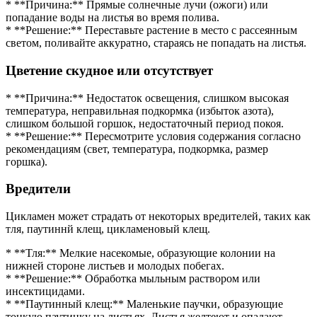
* **Причина:** Прямые солнечные лучи (ожоги) или
попадание воды на листья во время полива.
* **Решение:** Переставьте растение в место с рассеянным
светом, поливайте аккуратно, стараясь не попадать на листья.
Цветение скудное или отсутствует
* **Причина:** Недостаток освещения, слишком высокая
температура, неправильная подкормка (избыток азота),
слишком большой горшок, недостаточный период покоя.
* **Решение:** Пересмотрите условия содержания согласно
рекомендациям (свет, температура, подкормка, размер
горшка).
Вредители
Цикламен может страдать от некоторых вредителей, таких как
тля, паутиннй клещ, цикламеновый клещ.
* **Тля:** Мелкие насекомые, образующие колонии на
нижней стороне листьев и молодых побегах.
* **Решение:** Обработка мыльным раствором или
инсектицидами.
* **Паутинный клещ:** Маленькие паучки, образующие
тонкую паутинку на листьях. Листья желтеют и опадают.