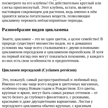
посмотрите на его клубень! Он действительно круглый или
слегка приплюснутый. Этот клубень, кстати, является
настоящим сокровищем для растения, ведь именно в нём
хранятся запасы питательных веществ, позволяющие
цикламену пережить неблагоприятные периоды.
Разнообразие видов цикламена
Знаете, цикламен – это не один цветок, а целое семейство! В
природе существует множество видов, но в домашних
условиях мы чаще всего сталкиваемся с двумя основными:
цикламеном персидским и цикламеном европейским. И хотя
на первый взгляд они могут показаться похожими, у каждого
из них есть свои особенности и предпочтения.
Цикламен персидский (Cyclamen persicum)
Это, пожалуй, самый распространённый и любимый вид.
Именно его мы чаще всего видим в цветочных магазинах,
особенно перед Новым годом и Рождеством. Его цветы,
крупные и яркие, могут быть самых разных оттенков – от
чисто белого до глубокого фиолетового, с розовыми,
красными и даже двухцветными вариантами. Листья у
персидского цикламена обычно крупные, с красивым