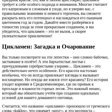
требует к себе особого подхода и внимания. Многие считают
его капризным и сложным в уходе, но я уверяю вас, с
правильными знаниями и немного терпения, вы сможете
раскрыть весь его потенциал и наслаждаться его пышным
цветением год за годом. Давайте вместе разберёмся в
тонкостях ухода за этим прекрасным созданием, и вы
убедитесь, что цикламен – это не вызов, а скорее
увлекательное приключение!
Цикламен: Загадка и Очарование
Вы только посмотрите на эти лепестки – они словно бабочки,
застывшие в полёте! А эти бархатистые листья с
причудливыми серебристыми узорами… Цикламен – это
действительно нечто особенное. Его красота настолько
необычна, что он всегда привлекает взгляды и вызывает
восхищение. Но откуда же взялся этот красавец? Его история
уходит корнями в Средиземноморье, где он привык к
прохладе и влажности горных лесов. Это важный нюанс,
который мы обязательно учтём при создании идеальных
условий для нашего домашнего питомца.
Считается, что название «цикламен» произошло от греческого
слова «kuklos», что означает «круг», и это неспроста –