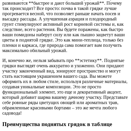
развиваются **быстрее и дают больший урожай**. Почему
так происходит? Все просто: почва в такой грядке лучше
прогревается весной, что позволяет раньше начать посев и
высадку рассады. А улучшенная аэрация и плодородный
грунт стимулируют активный рост корневой системы и, как
следствие, всего растения. Вы будете поражены, как быстро
ваши помидоны наберут силу или как пышно зацветут ваши
цветы в поднятой грядке. Это как мини-теплица, только без
пленки и каркаса, где природа сама помогает вам получить
максимально обильный урожай.
И, конечно же, нельзя забывать про **эстетику**. Поднятые
грядки выглядят очень аккуратно и ухоженно. Они придают
участку законченный вид, зонируют пространство и могут
стать настоящим украшением вашего сада. Вы можете
оформить их в любом стиле, используя различные материалы,
создавая уникальные композиции. Это не просто
функциональный элемент, это еще и декоративный акцент,
который добавит шарма вашему дачному участку. Представьте
себе ровные ряды цветущих овощей или ароматных трав,
обрамленные красивыми бортами – это же мечта любого
садовода!
Преимущества поднятых грядок в таблице