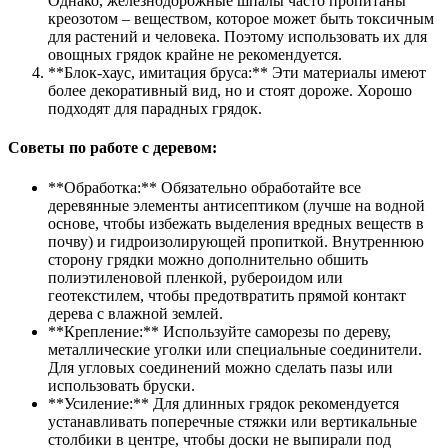
Однако, железнодорожные шпалы часто пропитаны
креозотом – веществом, которое может быть токсичным
для растений и человека. Поэтому использовать их для
овощных грядок крайне не рекомендуется.
**Блок-хаус, имитация бруса:** Эти материалы имеют
более декоративный вид, но и стоят дороже. Хорошо
подходят для парадных грядок.
Советы по работе с деревом:
**Обработка:** Обязательно обработайте все
деревянные элементы антисептиком (лучше на водной
основе, чтобы избежать выделения вредных веществ в
почву) и гидроизолирующей пропиткой. Внутреннюю
сторону грядки можно дополнительно обшить
полиэтиленовой пленкой, рубероидом или
геотекстилем, чтобы предотвратить прямой контакт
дерева с влажной землей.
**Крепление:** Используйте саморезы по дереву,
металлические уголки или специальные соединители.
Для угловых соединений можно сделать пазы или
использовать бруски.
**Усиление:** Для длинных грядок рекомендуется
устанавливать поперечные стяжки или вертикальные
столбики в центре, чтобы доски не выпирали под