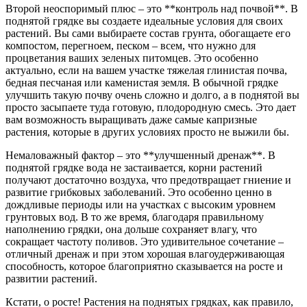
Второй неоспоримый плюс – это **контроль над почвой**. В
поднятой грядке вы создаете идеальные условия для своих
растений. Вы сами выбираете состав грунта, обогащаете его
компостом, перегноем, песком – всем, что нужно для
процветания ваших зеленых питомцев. Это особенно
актуально, если на вашем участке тяжелая глинистая почва,
бедная песчаная или каменистая земля. В обычной грядке
улучшить такую почву очень сложно и долго, а в поднятой вы
просто засыпаете туда готовую, плодородную смесь. Это дает
вам возможность выращивать даже самые капризные
растения, которые в других условиях просто не выжили бы.
Немаловажный фактор – это **улучшенный дренаж**. В
поднятой грядке вода не застаивается, корни растений
получают достаточно воздуха, что предотвращает гниение и
развитие грибковых заболеваний. Это особенно ценно в
дождливые периоды или на участках с высоким уровнем
грунтовых вод. В то же время, благодаря правильному
наполнению грядки, она дольше сохраняет влагу, что
сокращает частоту поливов. Это удивительное сочетание –
отличный дренаж и при этом хорошая влагоудерживающая
способность, которое благоприятно сказывается на росте и
развитии растений.
Кстати, о росте! Растения на поднятых грядках, как правило,