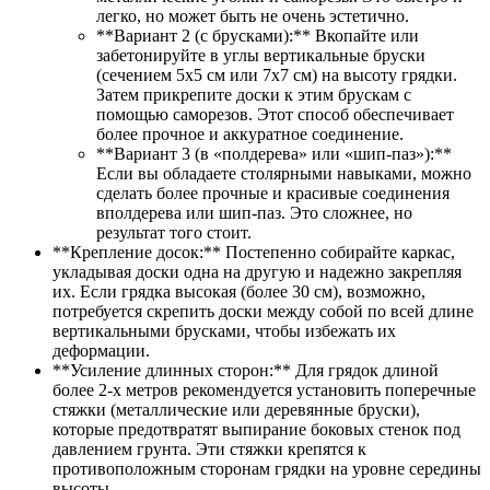
легко, но может быть не очень эстетично.
**Вариант 2 (с брусками):** Вкопайте или
забетонируйте в углы вертикальные бруски
(сечением 5х5 см или 7х7 см) на высоту грядки.
Затем прикрепите доски к этим брускам с
помощью саморезов. Этот способ обеспечивает
более прочное и аккуратное соединение.
**Вариант 3 (в «полдерева» или «шип-паз»):**
Если вы обладаете столярными навыками, можно
сделать более прочные и красивые соединения
вполдерева или шип-паз. Это сложнее, но
результат того стоит.
**Крепление досок:** Постепенно собирайте каркас,
укладывая доски одна на другую и надежно закрепляя
их. Если грядка высокая (более 30 см), возможно,
потребуется скрепить доски между собой по всей длине
вертикальными брусками, чтобы избежать их
деформации.
**Усиление длинных сторон:** Для грядок длиной
более 2-х метров рекомендуется установить поперечные
стяжки (металлические или деревянные бруски),
которые предотвратят выпирание боковых стенок под
давлением грунта. Эти стяжки крепятся к
противоположным сторонам грядки на уровне середины
высоты.