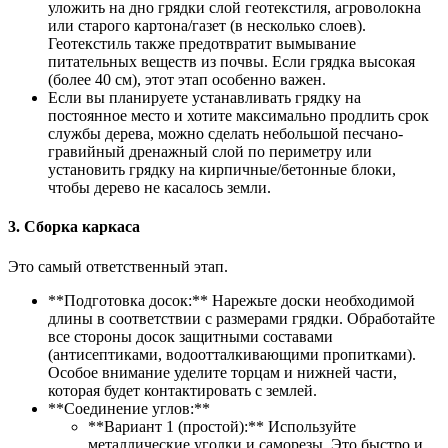
уложить на дно грядки слой геотекстиля, агроволокна
или старого картона/газет (в несколько слоев).
Геотекстиль также предотвратит вымывание
питательных веществ из почвы. Если грядка высокая
(более 40 см), этот этап особенно важен.
Если вы планируете устанавливать грядку на
постоянное место и хотите максимально продлить срок
службы дерева, можно сделать небольшой песчано-
гравийный дренажный слой по периметру или
установить грядку на кирпичные/бетонные блоки,
чтобы дерево не касалось земли.
3. Сборка каркаса
Это самый ответственный этап.
**Подготовка досок:** Нарежьте доски необходимой
длины в соответствии с размерами грядки. Обработайте
все стороны досок защитными составами
(антисептиками, водоотталкивающими пропитками).
Особое внимание уделите торцам и нижней части,
которая будет контактировать с землей.
**Соединение углов:**
**Вариант 1 (простой):** Используйте
металлические уголки и саморезы. Это быстро и