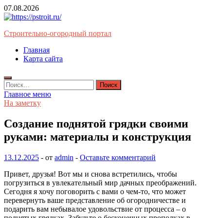
Перейти
07.08.2026
к
содержимому
Строительно-огородный портал
Главная
Карта сайта
Найти:
Главное меню
На заметку
Создание поднятой грядки своими
руками: материалы и конструкция
13.12.2025
-
от
admin
-
Оставьте комментарий
Привет, друзья! Вот мы и снова встретились, чтобы
погрузиться в увлекательный мир дачных преображений.
Сегодня я хочу поговорить с вами о чем-то, что может
перевернуть ваше представление об огородничестве и
подарить вам небывалое удовольствие от процесса – о
поднятых грядках. Забудьте о бесконечных прополках в