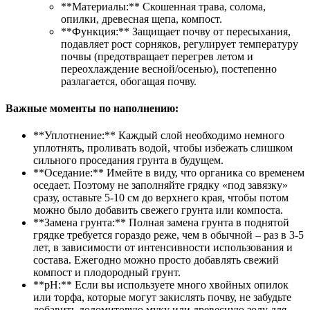
**Материалы:** Скошенная трава, солома,
опилки, древесная щепа, компост.
**Функция:** Защищает почву от пересыхания,
подавляет рост сорняков, регулирует температуру
почвы (предотвращает перегрев летом и
переохлаждение весной/осенью), постепенно
разлагается, обогащая почву.
Важные моменты по наполнению:
**Уплотнение:** Каждый слой необходимо немного
уплотнять, проливать водой, чтобы избежать слишком
сильного проседания грунта в будущем.
**Оседание:** Имейте в виду, что органика со временем
оседает. Поэтому не заполняйте грядку «под завязку»
сразу, оставьте 5-10 см до верхнего края, чтобы потом
можно было добавить свежего грунта или компоста.
**Замена грунта:** Полная замена грунта в поднятой
грядке требуется гораздо реже, чем в обычной – раз в 3-5
лет, в зависимости от интенсивности использования и
состава. Ежегодно можно просто добавлять свежий
компост и плодородный грунт.
**pH:** Если вы используете много хвойных опилок
или торфа, которые могут закислять почву, не забудьте
добавить доломитовую муку или древесную золу для