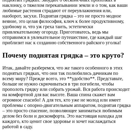
наклонку, о тяжелом перекапывании земли и о том, как ваши
любимые растения страдают от переувлажнения или,
наоборот, засухи. Поднятая грядка – это не просто модное
веяние, это целая философия, ключ к более продуктивному,
удобному и, что уж греха таить, эстетически
привлекательному огороду. Приготовьтесь, ведь мы
отправимся в увлекательное путешествие, где каждый шаг
приблизит нас к созданию собственного райского уголка!
Почему поднятая грядка – это круто?
Итак, давайте разберемся, что же такого особенного в этих
поднятых грядках, что они так полюбились дачникам по
всему миру? Прежде всего, это **удобство**. Представьте,
больше не нужно скрючиваться в три погибели, чтобы
прополоть грядку или собрать урожай. Вся работа происходит
на комфортной для вас высоте. Ваша спина скажет вам
огромное спасибо! А для тех, кто уже не молод или имеет
проблемы с опорно-двигательным аппаратом, поднятая грядка
– это просто спасение, позволяющее заниматься любимым
делом без боли и дискомфорта. Это настоящая находка для
каждого, кто ценит свое здоровье и хочет наслаждаться
работой в саду.