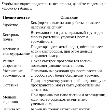
Чтобы нагляднее представить все плюсы, давайте сведем их в
удобную таблицу.
Преимущество
Описание
Комфортная высота для работы, снижает
Удобство
нагрузку на спину.
Возможность создать идеальный грунт для
Контроль
любых растений, улучшает рост и
почвы
урожайность.
Предотвращает застой воды, обеспечивает
Дренаж и
корни кислородом, при этом дольше
влагоудержание
сохраняет влагу.
Раннее
Почва быстрее прогревается весной,
созревание
позволяет раньше начать посев.
Увеличение
Оптимальные условия для роста растений
урожайности
способствуют более обильному урожаю.
Придают участку ухоженный вид, зонируют
Эстетика
пространство, могут быть декоративным
элементом.
При правильном наполнении и ограждении,
Меньше
количество сорняков значительно
сорняков
уменьшается.
Защита от
Барьер из стенок затрудняет доступ