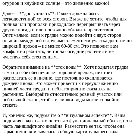
огурцов и клубники солнце – это жизненно важно!
Далее – **доступность**. Грядка должна быть
легкодоступной со всех сторон. Вы же не хотите, чтобы для
полива или прополки приходилось перепрыгивать через
другие посадки или постоянно обходить препятствия.
Оптимально, если к грядке можно подойти с двух сторон,
оставив между ней и другими элементами участка достаточно
широкий проход – не менее 60-80 см. Это позволит вам
комфортно работать, не топча соседние растения и не
чувствуя себя стесненным.
Обратите внимание на **сток воды**. Хотя поднятая грядка
сама по себе обеспечивает хороший дренаж, не стоит
располагать ее в низине, где постоянно скапливается
дождевая вода. Это может привести к переувлажнению
нижней части грядки и неблагоприятно сказаться на
растениях. Выбирайте относительно ровный участок или
небольшой склон, чтобы излишки воды могли спокойно
стекать.
И, конечно же, подумайте о **визуальном аспекте**. Ваша
поднятая грядка – это не только функциональный объект, но и
часть ландшафтного дизайна. Разместите ее так, чтобы она
гармонично вписывалась в общую картину вашего сада.