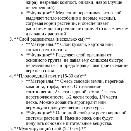
жира), незрелый компост, опилки, навоз (лучше
перепревший).
**Функция:** Медленно перегнивая, этот слой
выделяет тепло (особенно в первые месяцы),
согревая корни растений, и обеспечивает
растениям долгосрочное питание. Это как «печка»
для ваших растений!
**Слой разделителя (несколько см):**
**Материалы:** Слой бумаги, картона или
тонкого геотекстиля.
**Функция:** Разделяет слой органики от
основного грунта, не давая ему слишком быстро
перемешиваться и предотвращая быстрое оседание
верхнего слоя.
**Плодородный грунт (15-30 см):**
**Материалы:** Смесь садовой земли, перегноя/
компоста, торфа, песка. Оптимальное
соотношение: 2 части садовой земли, 1 часть
перегноя/компоста, 1/2 части торфа, 1/4 части
песка. Можно добавить агроперлит или
вермикулит для улучшения структуры.
**Функция:** Основной слой для роста корневой
системы растений. Именно здесь они будут
получать основные питательные вещества.
**Мульчирующий слой (5-10 см):**