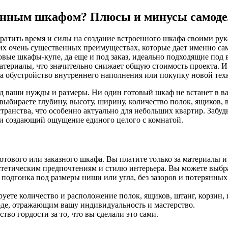
оенным шкафом? Плюсы и минусы самод
, тратить время и силы на создание встроенного шкафа своими ру
ьких очень существенных преимуществах, которые дает именно с
товые шкафы-купе, да еще и под заказ, идеально подходящие под
атериалы, что значительно снижает общую стоимость проекта. И 
на обустройство внутреннего наполнения или покупку новой тех
д ваши нужды и размеры. Ни один готовый шкаф не встанет в ваш
бираете глубину, высоту, ширину, количество полок, ящиков, в
анства, что особенно актуально для небольших квартир. Забудь
и создающий ощущение единого целого с комнатой.
отового или заказного шкафа. Вы платите только за материалы и
тетическим предпочтениям и стилю интерьера. Вы можете выбра
 подгонка под размеры ниши или угла, без зазоров и потерянны
уете количество и расположение полок, ящиков, штанг, корзин, 
де, отражающим вашу индивидуальность и мастерство.
тво гордости за то, что вы сделали это сами.