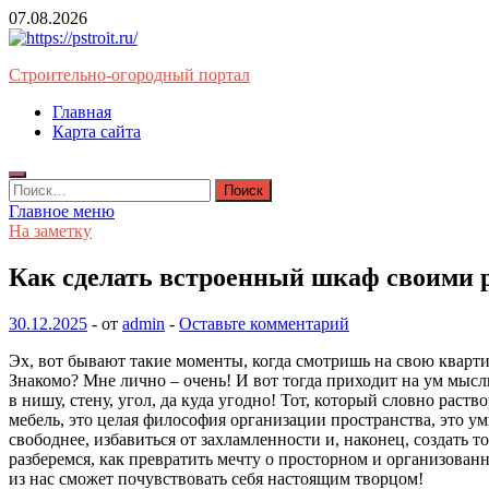
Перейти
07.08.2026
к
содержимому
Строительно-огородный портал
Главная
Карта сайта
Найти:
Главное меню
На заметку
Как сделать встроенный шкаф своими р
30.12.2025
-
от
admin
-
Оставьте комментарий
Эх, вот бывают такие моменты, когда смотришь на свою квартиру
Знакомо? Мне лично – очень! И вот тогда приходит на ум мысль
в нишу, стену, угол, да куда угодно! Тот, который словно раст
мебель, это целая философия организации пространства, это у
свободнее, избавиться от захламленности и, наконец, создать то
разберемся, как превратить мечту о просторном и организованн
из нас сможет почувствовать себя настоящим творцом!