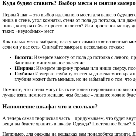
Куда будем ставить? Выбор места и снятие замеро
Первый шаг – это выбор идеального места для вашего будущего
ниша в стене, угол комнаты, стена от пола до потолка, или да
ниша, которая сейчас просто пылится? Или простенок между д
таких «неудобных» мест.
Как только место выбрано, наступает самый ответственный мом
если он у вас есть. Снимайте замеры в нескольких точках:
Высота:
Измерьте высоту от пола до потолка с левого, 
Запишите минимальное значение.
Ширина:
Измерьте ширину проема или ниши сверху, посе
Глубина:
Измерьте глубину от стены до желаемого края ш
глубина может быть меньше, но не забывайте о том, что 
Помните, что стены могут быть не только неровными по высоте,
лучше взять немного меньше, чем больше – лишнее можно будет
Наполнение шкафа: что и сколько?
А теперь самая творческая часть – придумываем, что будет вн
вещи вы будете хранить в шкафу. Одежда? Постельное белье? 
Например, для одежды на вешалках вам понадобятся штанги. Для