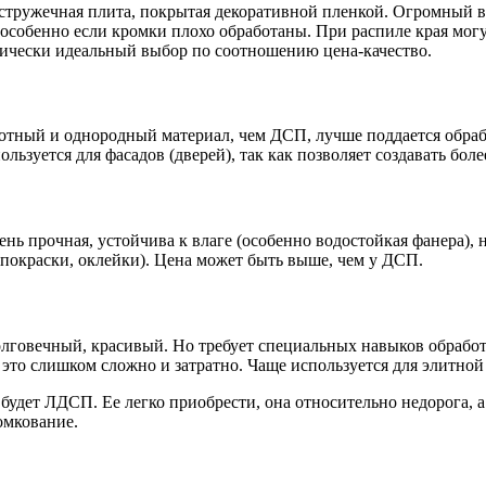
ружечная плита, покрытая декоративной пленкой. Огромный выб
 особенно если кромки плохо обработаны. При распиле края могу
тически идеальный выбор по соотношению цена-качество.
тный и однородный материал, чем ДСП, лучше поддается обработ
ользуется для фасадов (дверей), так как позволяет создавать б
ь прочная, устойчива к влаге (особенно водостойкая фанера), н
покраски, оклейки). Цена может быть выше, чем у ДСП.
говечный, красивый. Но требует специальных навыков обработк
это слишком сложно и затратно. Чаще используется для элитной
дет ЛДСП. Ее легко приобрести, она относительно недорога, а
омкование.