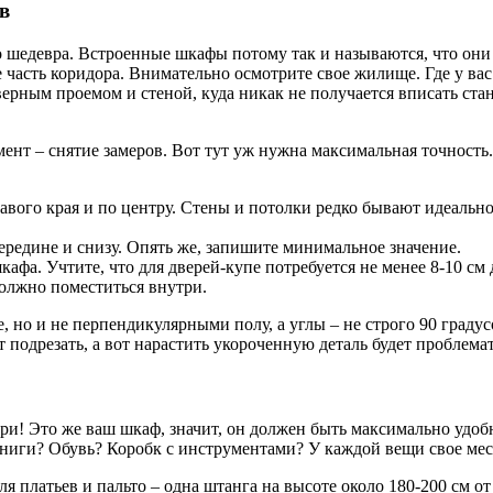
в
 шедевра. Встроенные шкафы потому так и называются, что они 
же часть коридора. Внимательно осмотрите свое жилище. Где у ва
верным проемом и стеной, куда никак не получается вписать ст
ент – снятие замеров. Вот тут уж нужна максимальная точность
правого края и по центру. Стены и потолки редко бывают идеаль
редине и снизу. Опять же, запишите минимальное значение.
кафа. Учтите, что для дверей-купе потребуется не менее 8-10 с
должно поместиться внутри.
 но и не перпендикулярными полу, а углы – не строго 90 градус
 подрезать, а вот нарастить укороченную деталь будет проблема
утри! Это же ваш шкаф, значит, он должен быть максимально удоб
Книги? Обувь? Коробк с инструментами? У каждой вещи свое мес
 платьев и пальто – одна штанга на высоте около 180-200 см от