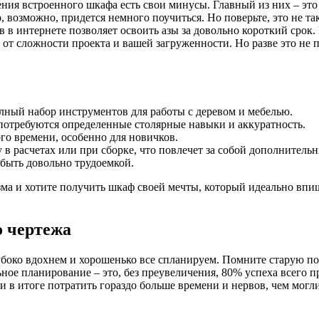
ления встроенного шкафа есть свои минусы. Главный из них – э
о, возможно, придется немного поучиться. Но поверьте, это не 
в интернете позволяет освоить азы за довольно короткий срок.
и от сложности проекта и вашей загруженности. Но разве это не 
олный набор инструментов для работы с деревом и мебелью.
потребуются определенные столярные навыки и аккуратность.
го времени, особенно для новичков.
 в расчетах или при сборке, что повлечет за собой дополнительн
быть довольно трудоемкой.
ма и хотите получить шкаф своей мечты, который идеально впиш
о чертежа
лубоко вдохнем и хорошенько все спланируем. Помните старую пог
ьное планирование – это, без преувеличения, 80% успеха всего п
и в итоге потратить гораздо больше времени и нервов, чем могли