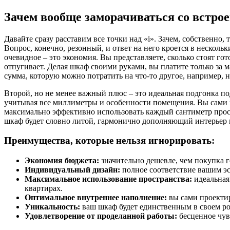
Зачем вообще заморачиваться со встр
Давайте сразу расставим все точки над «i». Зачем, собственно
Вопрос, конечно, резонный, и ответ на него кроется в нескол
очевидное – это экономия. Вы представляете, сколько стоят го
отпугивает. Делая шкаф своими руками, вы платите только за м
сумма, которую можно потратить на что-то другое, например, 
Второй, но не менее важный плюс – это идеальная подгонка по
учитывая все миллиметры и особенности помещения. Вы сами вы
максимально эффективно использовать каждый сантиметр простр
шкаф будет словно литой, гармонично дополняющий интерьер 
Преимущества, которые нельзя игнорировать:
Экономия бюджета:
значительно дешевле, чем покупка г
Индивидуальный дизайн:
полное соответствие вашим эс
Максимальное использование пространства:
идеальная
квартирах.
Оптимальное внутреннее наполнение:
вы сами проектир
Уникальность:
ваш шкаф будет единственным в своем ро
Удовлетворение от проделанной работы:
бесценное чувс