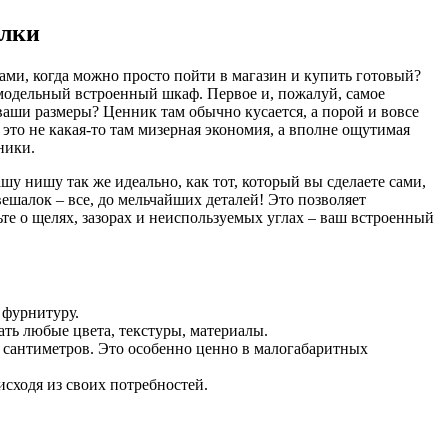
елки
ками, когда можно просто пойти в магазин и купить готовый?
амодельный встроенный шкаф. Первое и, пожалуй, самое
 ваши размеры? Ценник там обычно кусается, а порой и вовсе
это не какая-то там мизерная экономия, а вполне ощутимая
ники.
у нишу так же идеально, как тот, который вы сделаете сами,
ешалок – все, до мельчайших деталей! Это позволяет
те о щелях, зазорах и неиспользуемых углах – ваш встроенный
 фурнитуру.
ть любые цвета, текстуры, материалы.
х сантиметров. Это особенно ценно в малогабаритных
исходя из своих потребностей.