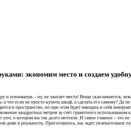
уками: экономим место и создаем удобн
 и понимаешь – ну, не хватает места! Вещи скапливаются, лежат 
: а что если не просто купить шкаф, а сделать его самому? Да н
ворится в пространстве, но при этом будет вмещать в себя невер
множение квадратных метров за счёт грамотного использования к
т уют, о котором вы так долго мечтали. И самое главное – это не
ом доме в реальность. Приготовьтесь, нас ждет увлекательное п