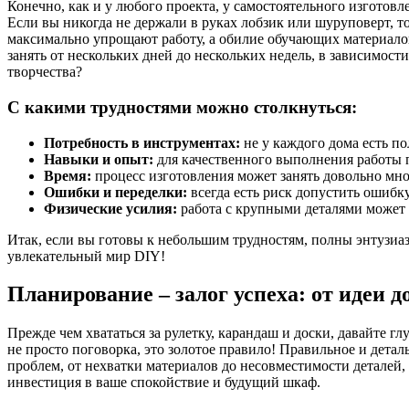
Конечно, как и у любого проекта, у самостоятельного изготов
Если вы никогда не держали в руках лобзик или шуруповерт, т
максимально упрощают работу, а обилие обучающих материалов 
занять от нескольких дней до нескольких недель, в зависимост
творчества?
С какими трудностями можно столкнуться:
Потребность в инструментах:
не у каждого дома есть п
Навыки и опыт:
для качественного выполнения работы 
Время:
процесс изготовления может занять довольно мно
Ошибки и переделки:
всегда есть риск допустить ошибку
Физические усилия:
работа с крупными деталями может 
Итак, если вы готовы к небольшим трудностям, полны энтузиаз
увлекательный мир DIY!
Планирование – залог успеха: от идеи д
Прежде чем хвататься за рулетку, карандаш и доски, давайте г
не просто поговорка, это золотое правило! Правильное и детал
проблем, от нехватки материалов до несовместимости деталей, 
инвестиция в ваше спокойствие и будущий шкаф.