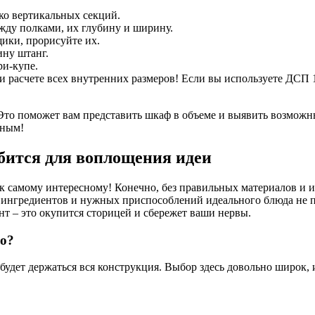
ко вертикальных секций.
жду полками, их глубину и ширину.
ики, прорисуйте их.
ину штанг.
ри-купе.
и расчете всех внутренних размеров! Если вы используете ДСП
у. Это поможет вам представить шкаф в объеме и выявить возмож
ьным!
бится для воплощения идеи
ь к самому интересному! Конечно, без правильных материалов и 
 ингредиентов и нужных приспособлений идеального блюда не по
т – это окупится сторицей и сбережет ваши нервы.
о?
 будет держаться вся конструкция. Выбор здесь довольно широк,