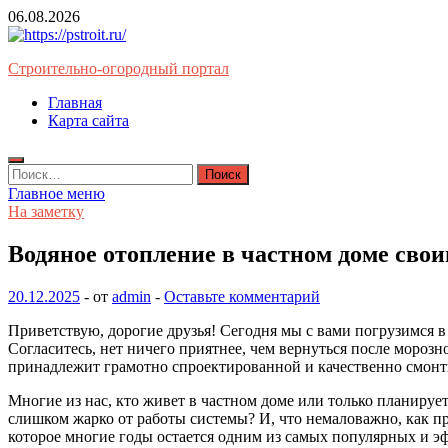
Перейти
06.08.2026
к
содержимому
Строительно-огородный портал
Главная
Карта сайта
Найти:
Главное меню
На заметку
Водяное отопление в частном доме сво
20.12.2025
-
от
admin
-
Оставьте комментарий
Приветствую, дорогие друзья! Сегодня мы с вами погрузимся в
Согласитесь, нет ничего приятнее, чем вернуться после морозн
принадлежит грамотно спроектированной и качественно смонт
Многие из нас, кто живет в частном доме или только планирует
слишком жарко от работы системы? И, что немаловажно, как пр
которое многие годы остается одним из самых популярных и э