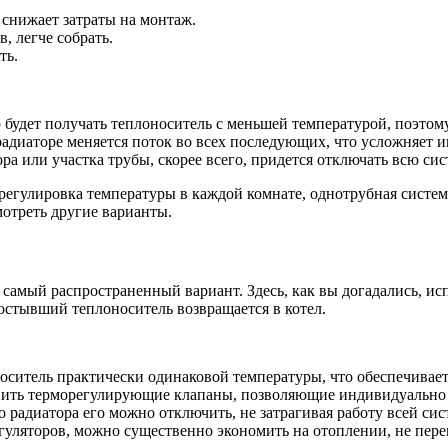
 снижает затраты на монтаж.
, легче собрать.
ть.
дет получать теплоноситель с меньшей температурой, поэтому 
адиаторе меняется поток во всех последующих, что усложняет 
а или участка трубы, скорее всего, придется отключать всю сис
 регулировка температуры в каждой комнате, однотрубная сист
мотреть другие варианты.
 самый распространенный вариант. Здесь, как вы догадались, ис
 остывший теплоноситель возвращается в котел.
ситель практически одинаковой температуры, что обеспечивает
вить терморегулирующие клапаны, позволяющие индивидуально н
 радиатора его можно отключить, не затрагивая работу всей сис
гуляторов, можно существенно экономить на отоплении, не пер