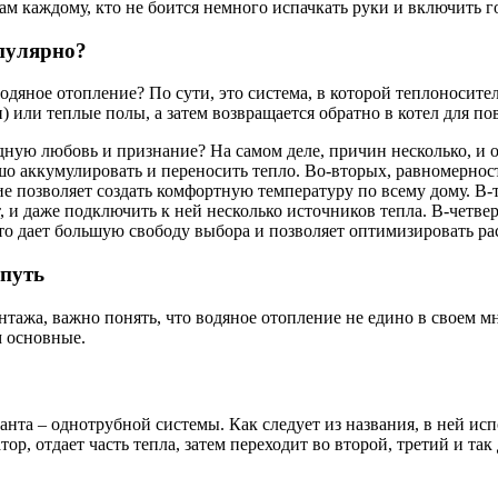
лам каждому, кто не боится немного испачкать руки и включить г
опулярно?
 водяное отопление? По сути, это система, в которой теплоносите
и) или теплые полы, а затем возвращается обратно в котел для п
ную любовь и признание? На самом деле, причин несколько, и о
шо аккумулировать и переносить тепло. Во-вторых, равномерност
ие позволяет создать комфортную температуру по всему дому. В
, и даже подключить к ней несколько источников тепла. В-четв
 что дает большую свободу выбора и позволяет оптимизировать ра
 путь
тажа, важно понять, что водяное отопление не едино в своем 
м основные.
нта – однотрубной системы. Как следует из названия, в ней исп
р, отдает часть тепла, затем переходит во второй, третий и так д