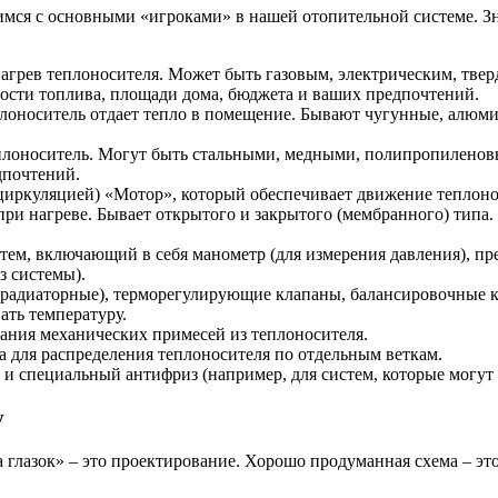
имся с основными «игроками» в нашей отопительной системе. З
нагрев теплоносителя. Может быть газовым, электрическим, т
пности топлива, площади дома, бюджета и ваших предпочтений.
плоноситель отдает тепло в помещение. Бывают чугунные, алюми
плоноситель. Могут быть стальными, медными, полипропиленов
дпочтений.
циркуляцией) «Мотор», который обеспечивает движение теплоно
и нагреве. Бывает открытого и закрытого (мембранного) типа.
ем, включающий в себя манометр (для измерения давления), пре
з системы).
радиаторные), терморегулирующие клапаны, балансировочные кл
ать температуру.
ания механических примесей из теплоносителя.
а для распределения теплоносителя по отдельным веткам.
 и специальный антифриз (например, для систем, которые могут 
у
а глазок» – это проектирование. Хорошо продуманная схема – э