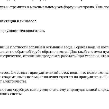
 нуля и стремится к максимальному комфорту и контролю. Она по
авитация или насос?
циркуляции теплоносителя.
ницы плотности горячей и остывшей воды. Горячая вода из котла
скается по обратной трубе обратно в котел. Для такой системы н
ектричество, отопление продолжит работать (при условии, что к
асос. Он создает принудительный поток воды, что позволяет ис
е современные системы отопления строятся на принудительной ц
т электричества.
ают двухтрубную или лучевую систему с принудительной циркул
таких систем.