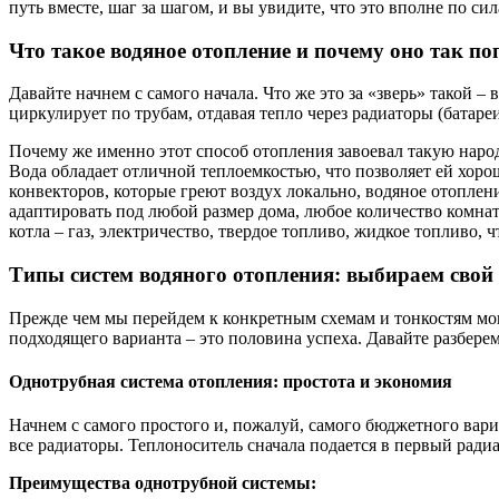
путь вместе, шаг за шагом, и вы увидите, что это вполне по си
Что такое водяное отопление и почему оно так п
Давайте начнем с самого начала. Что же это за «зверь» такой –
циркулирует по трубам, отдавая тепло через радиаторы (батаре
Почему же именно этот способ отопления завоевал такую народ
Вода обладает отличной теплоемкостью, что позволяет ей хоро
конвекторов, которые греют воздух локально, водяное отоплен
адаптировать под любой размер дома, любое количество комнат
котла – газ, электричество, твердое топливо, жидкое топливо,
Типы систем водяного отопления: выбираем свой
Прежде чем мы перейдем к конкретным схемам и тонкостям мон
подходящего варианта – это половина успеха. Давайте разбере
Однотрубная система отопления: простота и экономия
Начнем с самого простого и, пожалуй, самого бюджетного вариа
все радиаторы. Теплоноситель сначала подается в первый радиато
Преимущества однотрубной системы: