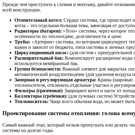
Прежде чем приступить к схемам и монтажу, давайте познаком
всей конструкции.
Отопительный котел:
Сердце системы, где происходит 
котла – это отдельная большая тема, зависящая от досту
Радиаторы (батареи):
«Тело» системы, через которое те
особенности по теплоотдаче, долговечности и цене.
Трубы:
«Артерии» системы, по которым циркулирует те
важен и зависит от бюджета, типа системы и личных пре
Циркуляционный насос:
(для систем с принудительной 
Расширительный бак:
Компенсирует расширение воды пр
используется мембранный бак.
Группа безопасности:
Важный элемент для закрытых сист
автоматический воздухоотводчик (для удаления воздуха и
Запорная и регулирующая арматура:
Краны (шаровые, 
теплоносителя, отключать отдельные участки и регулиров
Фильтры (грязевики):
Защищают котел и насос от попад
Коллекторы (гребенки):
(для лучевых систем) Устройств
Теплоноситель:
Чаще всего обычная вода, но может быть
Проектирование системы отопления: голова всем
Самый важный этап, который нельзя пропускать или делать «н
системы на долгие годы.