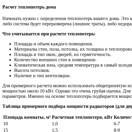
Расчет теплопотерь дома
Начинать нужно с определения теплопотерь вашего дома. Это к
либо система будет переразмерена (лишние траты), либо недораз
Что учитывается при расчете теплопотерь:
Площадь и объем каждого помещения.
Материалы стен, пола, потолка, их толщина и теплопрово
Площадь и тип окон, дверей, их герметичность.
Количество внешних стен в помещении.
Климатическая зона, средняя температура в самый холод
Высота потолков.
Наличие и тип вентиляции.
Для примерного расчета можно использовать общепринятую нор
мощностью около 10 кВт. Однако это очень грубая оценка. Для
параметров. Именно на основе теплопотерь подбирается мощно
Таблица примерного подбора мощности радиаторов (для двух
Площадь комнаты, м²
Расчетная теплопотеря, кВт
Количес
10
1,0
6-7
15
1,5
8-9