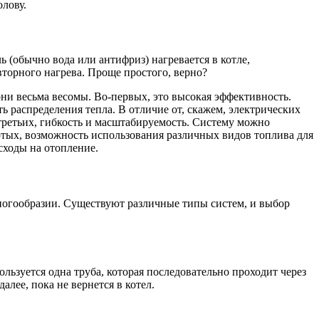
олову.
ль (обычно вода или антифриз) нагревается в котле,
овторного нагрева. Проще простого, верно?
ни весьма весомы. Во-первых, это высокая эффективность.
ь распределения тепла. В отличие от, скажем, электрических
-третьих, гибкость и масштабируемость. Систему можно
ертых, возможность использования различных видов топлива для
сходы на отопление.
многообразии. Существуют различные типы систем, и выбор
ользуется одна труба, которая последовательно проходит через
алее, пока не вернется в котел.