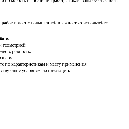
о и скорость выполнения работ, а также ваша безопасность.
ых работ и мест с повышенной влажностью используйте
бору
й геометрией.
чков, ровность.
анеру.
те по характеристикам и месту применения.
тствующие условиям эксплуатации.