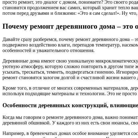
просто ремонт, это диалог с домом, понимаете? Это своего род
становится продолжением вас самих, который хранит тепло ваш
потом перед друзьями и близкими: «Это я сам сделал!». Ну что
Почему ремонт деревянного дома – это 
Давайте сразу разберемся, почему ремонт деревянного дома – 
подвержено воздействию влаги, перепадов температур, насеком
особенностей и уважительного отношения.
Деревянные дома имеют свою уникальную микроклиматическую 
уютную атмосферу, которую сложно повторить в другом типе ж
усыхать, трескаться, темнеть, подвергаться гниению. Игнори
ремонт становятся залогом долгой и счастливой жизни вашего 
Кроме того, в отличие от многих современных материалов, дер
используя подходящие материалы и технологии. Это не просто п
Особенности деревянных конструкций, влияющие
Когда мы говорим о ремонте деревянного дома, важно понимать
деревянной обшивкой. У каждого из них есть свои нюансы, св
Например, в бревенчатых домах особое внимание уделяется сос