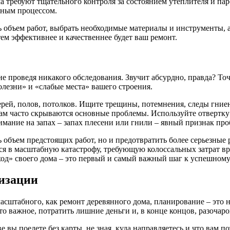
а требуют тщательного контроля за состоянием утеплителя и па
ьным процессом.
объем работ, выбрать необходимые материалы и инструменты, а
тем эффективнее и качественнее будет ваш ремонт.
, не проведя никакого обследования. Звучит абсурдно, правда? То
лезни» и «слабые места» вашего строения.
верей, полов, потолков. Ищите трещины, потемнения, следы гни
там часто скрываются основные проблемы. Используйте отвертку 
внимание на запах – запах плесени или гнили – явный признак пр
ь объем предстоящих работ, но и предотвратить более серьезны
тся в масштабную катастрофу, требующую колоссальных затрат вре
ход» своего дома – это первый и самый важный шаг к успешному
лизации
асштабного, как ремонт деревянного дома, планирование – это н
-то важное, потратить лишние деньги и, в конце концов, разочаро
 вы поедете без карты, не зная, куда направляетесь и что вам по