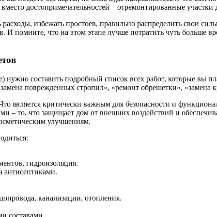
а вместо достопримечательностей – отремонтированные участки 
асходы, избежать простоев, правильно распределить свои силы 
тв. И помните, что на этом этапе лучше потратить чуть больше 
етов
е) нужно составить подробный список всех работ, которые вы п
замена поврежденных стропил», «ремонт обрешетки», «замена к
ы. Что является критически важным для безопасности и функцио
ми – то, что защищает дом от внешних воздействий и обеспечива
косметическим улучшениям.
одиться:
ментов, гидроизоляция.
а антисептиками.
допровода, канализации, отопления.
ми составами.