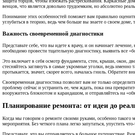
защита торцов, чтобы избежать растрескивания. Каркасные дом
венцов, что является довольно трудоемким, но абсолютно реал
Понимание этих особенностей поможет вам правильно оценить 
углубиться в теорию, ведь чем больше вы знаете о своем доме, 
Важность своевременной диагностики
Представьте себе, что вы идете к врачу, и он начинает лечение
необходимо провести тщательную диагностику, выявить все «бо
Это включает в себя осмотр фундамента, стен, крыши, окон, д
стесняйтесь заглянуть в самые укромные уголки, ведь именно 
протыкается, значит, скорее всего, началась гниль. Обратите 
Своевременная диагностика позволит вам не только определит
проблему сейчас и устранить ее, чем ждать, пока она преврати
вооружитесь блокнотом и карандашом, и отправляйтесь на «об
Планирование ремонта: от идеи до реа
Когда мы говорим о ремонте своими руками, особенно такого м
мероприятия. Без четкого плана легко запутаться, упустить что
Представьте, что вы отправляетесь в большое путешествие. Разве