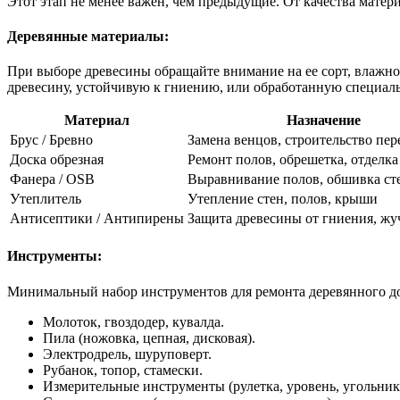
Этот этап не менее важен, чем предыдущие. От качества матер
Деревянные материалы:
При выборе древесины обращайте внимание на ее сорт, влажно
древесину, устойчивую к гниению, или обработанную специа
Материал
Назначение
Брус / Бревно
Замена венцов, строительство пер
Доска обрезная
Ремонт полов, обрешетка, отделка
Фанера / OSB
Выравнивание полов, обшивка ст
Утеплитель
Утепление стен, полов, крыши
Антисептики / Антипирены
Защита древесины от гниения, жу
Инструменты:
Минимальный набор инструментов для ремонта деревянного д
Молоток, гвоздодер, кувалда.
Пила (ножовка, цепная, дисковая).
Электродрель, шуруповерт.
Рубанок, топор, стамески.
Измерительные инструменты (рулетка, уровень, угольник