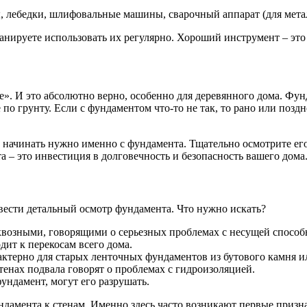
ы, лебедки, шлифовальные машины, сварочный аппарат (для метал
нируете использовать их регулярно. Хороший инструмент – это н
ве». И это абсолютно верно, особенно для деревянного дома. Фун
 по грунту. Если с фундаментом что-то не так, то рано или позд
 начинать нужно именно с фундамента. Тщательно осмотрите его,
 – это инвестиция в долговечность и безопасность вашего дома
вести детальный осмотр фундамента. Что нужно искать?
квозными, говорящими о серьезных проблемах с несущей способ
ит к перекосам всего дома.
ктерно для старых ленточных фундаментов из бутового камня и
тенах подвала говорят о проблемах с гидроизоляцией.
ундамент, могут его разрушать.
дамента к стенам. Именно здесь часто возникают первые призн