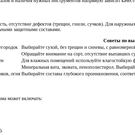
иалов и наличия нужных инструментов напрямую зависит качеств
сть, отсутствие дефектов (трещин, гнили, сучков). Для наружн
льными защитными составами.
Советы по вы
егородок
Выбирайте сухой, без трещин и синевы, с равномерно
Обращайте внимание на сорт, отсутствие выпавших су
ен
Для влажных помещений используйте влагостойкую ф
Минеральная вата, эковата, пенополистирол. Выбирай
чков, огня
Выбирайте составы глубокого проникновения, соотве
ома может включать:
).