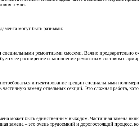
ровня земли.
дамента могут быть разными:
специальными ремонтными смесями. Важно предварительно очис
ебуется ее расширение и заполнение ремонтным составом с арми
т потребоваться инъектирование трещин специальными полимерн
астичную замену отдельных секций. Это сложная работа, котор
амена может быть единственным выходом. Частичная замена вкл
лная замена – это очень трудоемкий и дорогостоящий процесс, 