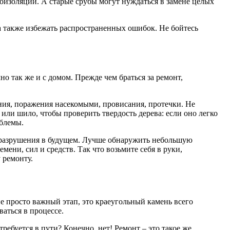
роизоляции. А старые срубы могут нуждаться в замене целых
 также избежать распространенных ошибок. Не бойтесь
чно так же и с домом. Прежде чем браться за ремонт,
ения, поражения насекомыми, провисания, протечки. Не
или шило, чтобы проверить твердость дерева: если оно легко
облемы.
е разрушения в будущем. Лучше обнаружить небольшую
мени, сил и средств. Так что возьмите себя в руки,
 ремонту.
е просто важный этап, это краеугольный камень всего
ваться в процессе.
требуется в пути? Конечно, нет! Ремонт – это такое же