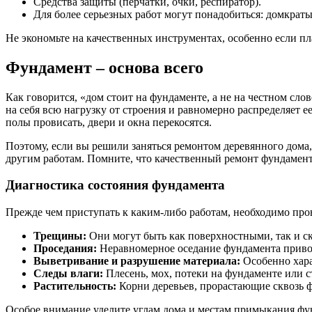
Средства защиты (перчатки, очки, респиратор).
Для более серьезных работ могут понадобиться: домкрат
Не экономьте на качественных инструментах, особенно если пла
Фундамент – основа всего
Как говорится, «дом стоит на фундаменте, а не на честном сло
на себя всю нагрузку от строения и равномерно распределяет ее
полы провисать, двери и окна перекосятся.
Поэтому, если вы решили заняться ремонтом деревянного дома,
другим работам. Помните, что качественный ремонт фундамента
Диагностика состояния фундамента
Прежде чем приступать к каким-либо работам, необходимо про
Трещины:
Они могут быть как поверхностными, так и с
Проседания:
Неравномерное оседание фундамента привод
Выветривание и разрушение материала:
Особенно хара
Следы влаги:
Плесень, мох, потеки на фундаменте или с
Растительность:
Корни деревьев, прорастающие сквозь ф
Особое внимание уделите углам дома и местам примыкания фун