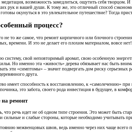
а медитация, возможность замедлиться, ощутить себя творцом. И 
их рук и вашей души. К тому же, это отличный способ сэкономит
, готовы окунуться в это увлекательное путешествие? Тогда при
особенный процесс?
это не то же самое, что ремонт кирпичного или блочного строен
ых, времени. И это не делает его плохим материалом, вовсе нет!
систему, свой неповторимый аромат, свою особенную энергети
илья. Но именно эта «живость» дерева обязывает нас быть вним
ровать эти «симптомы» – значит подвергать дом риску серьезны
деревянного друга.
ево имеет способность к восстановлению, к «самолечению» при п
очинка, это забота, своего рода инвестиция в будущее, в комфо
 на ремонт
, что речь идет не об одном типе строения. Это может быть стар
ои сильные и слабые стороны, которые необходимо учитывать п
тоянию межвенцовых швов, ведь именно через них чаще всего пр