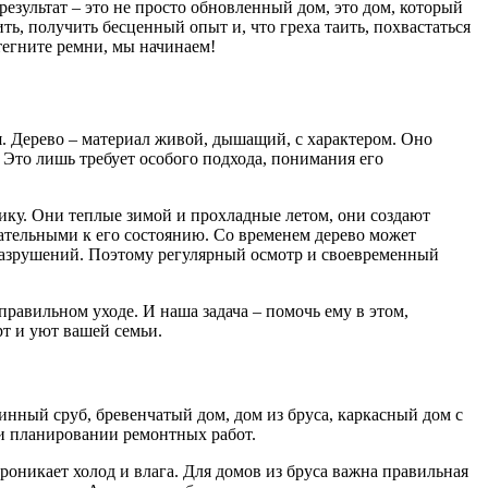
результат – это не просто обновленный дом, это дом, который
ь, получить бесценный опыт и, что греха таить, похвастаться
стегните ремни, мы начинаем!
ия. Дерево – материал живой, дышащий, с характером. Оно
 Это лишь требует особого подхода, понимания его
ку. Они теплые зимой и прохладные летом, они создают
ательными к его состоянию. Со временем дерево может
х разрушений. Поэтому регулярный осмотр и своевременный
равильном уходе. И наша задача – помочь ему в этом,
рт и уют вашей семьи.
инный сруб, бревенчатый дом, дом из бруса, каркасный дом с
ри планировании ремонтных работ.
оникает холод и влага. Для домов из бруса важна правильная