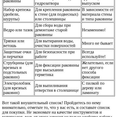
раковины
гидрозатвора
выпуском
Набор крепежа
Для крепления раковины
В зависимости от
(дюбели,
к стене (для подвесных)
материала стены
шурупы)
или столешницы
и типа раковины
Для сбора воды при
Ведро или тазик
демонтаже старой
Незаменимо!
раковины
Тряпки или
Для вытирания воды,
Много не бывает
ветошь
очистки поверхностей
Защитные очки
Для безопасности при
Всегда
и перчатки
работе
используйте!
Струбцины (для
Желательно, если
Для фиксации раковины
врезных и
нет другого
при высыхании
подстольных
способа
герметика
раковин)
фиксации
Электролобзик
С пилкой по
Для выпиливания
(для врезных
дереву или
отверстия в столешнице
раковин)
ламинату
Вот такой внушительный список! Пройдитесь по нему
внимательно, отметьте то, что у вас есть, и составьте список
для покупки. Не экономьте на качестве инструментов и
материалов, ведь от этого зависит не только удобство работы,