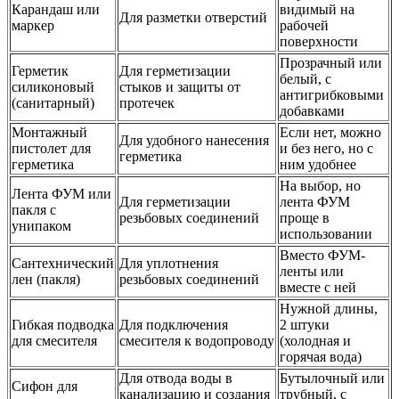
Карандаш или
видимый на
Для разметки отверстий
маркер
рабочей
поверхности
Прозрачный или
Герметик
Для герметизации
белый, с
силиконовый
стыков и защиты от
антигрибковыми
(санитарный)
протечек
добавками
Монтажный
Если нет, можно
Для удобного нанесения
пистолет для
и без него, но с
герметика
герметика
ним удобнее
На выбор, но
Лента ФУМ или
Для герметизации
лента ФУМ
пакля с
резьбовых соединений
проще в
унипаком
использовании
Вместо ФУМ-
Сантехнический
Для уплотнения
ленты или
лен (пакля)
резьбовых соединений
вместе с ней
Нужной длины,
Гибкая подводка
Для подключения
2 штуки
для смесителя
смесителя к водопроводу
(холодная и
горячая вода)
Для отвода воды в
Бутылочный или
Сифон для
канализацию и создания
трубный, с