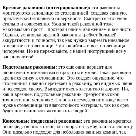
Врезные раковины (интегрированные):
эти раковины
монтируются заподлицо со столешницей, создавая единую,
практически бесшовную поверхность. Смотрится это очень
стильно и современно. Уход за такой раковиной тоже
максимально прост – протерли одним движением и все чисто.
Однако, установка врезной раковины требует большей
аккуратности и точности, так как нужно вырезать идеальное
отверстие в столешнице. Чуть ошибся – и все, столешница
испорчена. Но не переживайте, с нашей инструкцией все у
вас получится!
Подстольные раковины:
это еще один вариант для
любителей минимализма и простоты в уходе. Такая раковина
крепится снизу к столешнице. Это создает ощущение, что
столешница плавно перетекает в раковину, без видимых швов
и переходов сверху. Выглядит очень элегантно и дорого. Но,
как и врезные, подстольные раковины требуют высокой
точности при установке. Плюс ко всему, для них чаще всего
нужна столешница из влагостойкого материала, так как срез
будет постоянно контактировать с водой.
Консольные (подвесные) раковины:
эти раковины крепятся
непосредственно к стене, без опоры на тумбу или столешницу.
Они идеально подходят для небольших ванных комнат, так