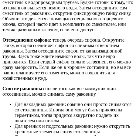
смесителя к водопроводным трубам. Будьте готовы к тому, что
из шлангов выльется немного воды. Затем отсоедините сам
смеситель от раковины, открутив фиксирующую гайку снизу.
Обычно это делается с помощью специального торцевого
ключа, который часто идет в комплекте со смесителем, или
тем же разводным ключом, если есть доступ.
Отсоединение сифона:
теперь очередь сифона. Открутите
гайку, которая соединяет сифон со сливным отверстием
раковины. Затем отсоедините сифон от канализационной
трубы. Здесь тоже ждите немного воды, так что ведро
пригодится. Если старый сифон сильно загрязнен, его можно
сразу выбросить. Если же он в хорошем состоянии, но вы все
равно планируете его заменить, можно сохранить для
хозяйственных нужд.
Снятие раковины:
после того как все коммуникации
отсоединены, можно снимать саму раковину.
Для накладных раковин: обычно они просто снимаются
со столешницы. Иногда они могут быть приклеены
герметиком, тогда придется аккуратно поддеть их
шпателем или ножом.
Для врезных и подстольных раковин: нужно открутить
крепежные элементы снизу столешницы.