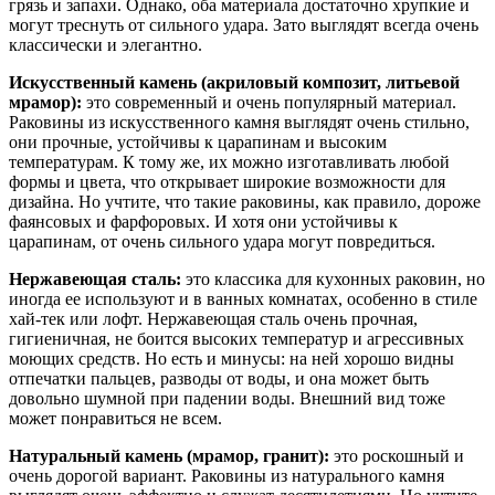
грязь и запахи. Однако, оба материала достаточно хрупкие и
могут треснуть от сильного удара. Зато выглядят всегда очень
классически и элегантно.
Искусственный камень (акриловый композит, литьевой
мрамор):
это современный и очень популярный материал.
Раковины из искусственного камня выглядят очень стильно,
они прочные, устойчивы к царапинам и высоким
температурам. К тому же, их можно изготавливать любой
формы и цвета, что открывает широкие возможности для
дизайна. Но учтите, что такие раковины, как правило, дороже
фаянсовых и фарфоровых. И хотя они устойчивы к
царапинам, от очень сильного удара могут повредиться.
Нержавеющая сталь:
это классика для кухонных раковин, но
иногда ее используют и в ванных комнатах, особенно в стиле
хай-тек или лофт. Нержавеющая сталь очень прочная,
гигиеничная, не боится высоких температур и агрессивных
моющих средств. Но есть и минусы: на ней хорошо видны
отпечатки пальцев, разводы от воды, и она может быть
довольно шумной при падении воды. Внешний вид тоже
может понравиться не всем.
Натуральный камень (мрамор, гранит):
это роскошный и
очень дорогой вариант. Раковины из натурального камня