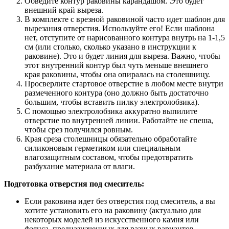
Обведите контур раковины карандашом. Это будет
внешний край выреза.
В комплекте с врезной раковиной часто идет шаблон для
вырезания отверстия. Используйте его! Если шаблона
нет, отступите от нарисованного контура внутрь на 1-1,5
см (или столько, сколько указано в инструкции к
раковине). Это и будет линия для выреза. Важно, чтобы
этот внутренний контур был чуть меньше внешнего
края раковины, чтобы она опиралась на столешницу.
Просверлите стартовое отверстие в любом месте внутри
размеченного контура (оно должно быть достаточно
большим, чтобы вставить пилку электролобзика).
С помощью электролобзика аккуратно выпилите
отверстие по внутренней линии. Работайте не спеша,
чтобы срез получился ровным.
Края среза столешницы обязательно обработайте
силиконовым герметиком или специальным
влагозащитным составом, чтобы предотвратить
разбухание материала от влаги.
Подготовка отверстия под смеситель:
Если раковина идет без отверстия под смеситель, а вы
хотите установить его на раковину (актуально для
некоторых моделей из искусственного камня или
фаянса, предназначенных для разных вариантов