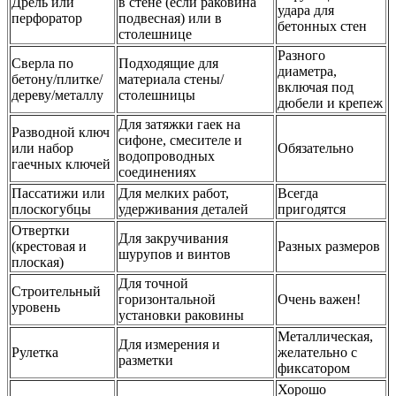
Дрель или
в стене (если раковина
удара для
перфоратор
подвесная) или в
бетонных стен
столешнице
Разного
Сверла по
Подходящие для
диаметра,
бетону/плитке/
материала стены/
включая под
дереву/металлу
столешницы
дюбели и крепеж
Для затяжки гаек на
Разводной ключ
сифоне, смесителе и
или набор
Обязательно
водопроводных
гаечных ключей
соединениях
Пассатижи или
Для мелких работ,
Всегда
плоскогубцы
удерживания деталей
пригодятся
Отвертки
Для закручивания
(крестовая и
Разных размеров
шурупов и винтов
плоская)
Для точной
Строительный
горизонтальной
Очень важен!
уровень
установки раковины
Металлическая,
Для измерения и
Рулетка
желательно с
разметки
фиксатором
Хорошо