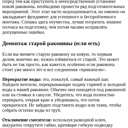
Перед тем как приступить к непосредственной установке
новой раковины, необходимо провести ряд подготовительных
мероприятий. Этот этап часто недооценивается, но именно он
закладывает фундамент для успешного и беспроблемного
монтажа. Спешка здесь неуместна, лучше потратить лишние
полчаса на подготовку, чем потом часами исправлять
допущенные ошибки.
Демонтаж старой раковины (если есть)
Если вы меняете старую раковину на новую, то первым
делом, конечно же, нужно избавиться от старой. Это может
быть не так просто, как кажется, особенно если раковина
стоит уже много лет и все соединения «прикипели».
Перекрытие воды:
это, пожалуй, самый важный шаг.
Найдите вентили, перекрывающие подачу горячей и холодной
воды к вашей раковине. Обычно они находятся под раковиной
или на стояках в санузле. Убедитесь, что вода полностью
перекрыта, открыв кран и убедившись, что поток
прекратился. Не забудьте подставить ведро или тазик, чтобы
собрать остатки воды из труб.
Отключение смесителя:
используя разводной ключ,
аккуратно открутите гайки, крепящие гибкую подводку