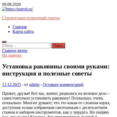
Перейти
09.08.2026
к
содержимому
Строительно-огородный портал
Главная
Карта сайта
Найти:
Главное меню
На заметку
Установка раковины своими руками:
инструкция и полезные советы
12.12.2025
-
от
admin
-
Оставьте комментарий
Привет, друзья! Вот вы, значит, решились на великое дело –
самостоятельно установить раковину! Похвально, очень
похвально. Многие думают, что это какая-то сложная наука,
доступная только избранным сантехникам с десятилетним
стажем и набором инструментов, как у хирурга. Но уверяю
вас, это не так! Конечно, без определенных знаний и