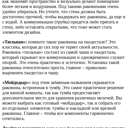
как экономят пространство и визуально делают помещение
более легким и воздушным. Под такими раковинами очень
удобно убираться. Но учтите, что стена должна быть
достаточно прочной, чтобы выдержать вес раковины, да еще и
с водой. А коммуникации (трубы) придется либо прятать в
стену, либо оставлять открытыми, что тоже может стать
элементом дизайна.
«Тюльпан»:
помните такие раковины на пьедестале? Это
классика, которая до сих пор не теряет своей актуальности.
Раковина «тюльпан» состоит из самой чаши и пьедестала,
который скрывает все коммуникации и одновременно служит
опорой. Это очень практично и эстетично. Установка такой
раковины относительно проста, главное – правильно
выровнять пьедестал и чашу.
«Мойдодыр»:
под этим забавным названием скрывается
раковина, встроенная в тумбу. Это самое практичное решение
для ванной комнаты, так как тумба предоставляет
дополнительное место для хранения различных мелочей. Вы
можете выбрать как готовый «мойдодыр», так и собрать его
из отдельных элементов: тумбы и накладной или врезной
раковины. Главное – чтобы все компоненты гармонично
сочетались.