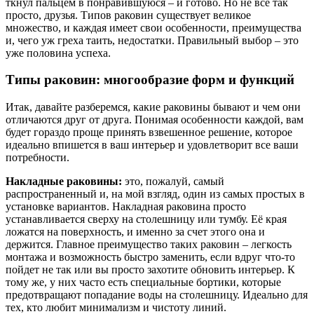
ткнул пальцем в понравившуюся – и готово. Но не все так
просто, друзья. Типов раковин существует великое
множество, и каждая имеет свои особенности, преимущества
и, чего уж греха таить, недостатки. Правильный выбор – это
уже половина успеха.
Типы раковин: многообразие форм и функций
Итак, давайте разберемся, какие раковины бывают и чем они
отличаются друг от друга. Понимая особенности каждой, вам
будет гораздо проще принять взвешенное решение, которое
идеально впишется в ваш интерьер и удовлетворит все ваши
потребности.
Накладные раковины:
это, пожалуй, самый
распространенный и, на мой взгляд, один из самых простых в
установке вариантов. Накладная раковина просто
устанавливается сверху на столешницу или тумбу. Её края
ложатся на поверхность, и именно за счет этого она и
держится. Главное преимущество таких раковин – легкость
монтажа и возможность быстро заменить, если вдруг что-то
пойдет не так или вы просто захотите обновить интерьер. К
тому же, у них часто есть специальные бортики, которые
предотвращают попадание воды на столешницу. Идеально для
тех, кто любит минимализм и чистоту линий.