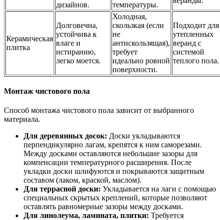
веранды.
дизайнов.
температуры.
Холодная,
Долговечна,
скользкая (если
Подходит для
устойчива к
не
утепленных
Керамическая
влаге и
антискользящая),
веранд с
плитка
истиранию,
требует
системой
легко моется.
идеально ровной
теплого пола.
поверхности.
Монтаж чистового пола
Способ монтажа чистового пола зависит от выбранного
материала.
Для деревянных досок:
Доски укладываются
перпендикулярно лагам, крепятся к ним саморезами.
Между досками оставляются небольшие зазоры для
компенсации температурного расширения. После
укладки доски шлифуются и покрываются защитным
составом (лаком, краской, маслом).
Для террасной доски:
Укладывается на лаги с помощью
специальных скрытых креплений, которые позволяют
оставлять равномерные зазоры между досками.
Для линолеума, ламината, плитки:
Требуется