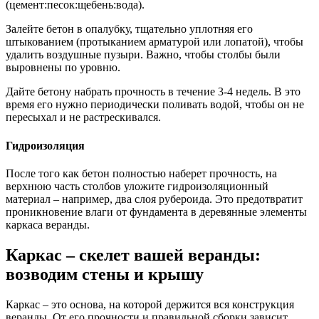
(цемент:песок:щебень:вода).
Залейте бетон в опалубку, тщательно уплотняя его
штыкованием (протыканием арматурой или лопатой), чтобы
удалить воздушные пузыри. Важно, чтобы столбы были
выровнены по уровню.
Дайте бетону набрать прочность в течение 3-4 недель. В это
время его нужно периодически поливать водой, чтобы он не
пересыхал и не растрескивался.
Гидроизоляция
После того как бетон полностью наберет прочность, на
верхнюю часть столбов уложите гидроизоляционный
материал – например, два слоя рубероида. Это предотвратит
проникновение влаги от фундамента в деревянные элементы
каркаса веранды.
Каркас – скелет вашей веранды:
возводим стены и крышу
Каркас – это основа, на которой держится вся конструкция
веранды. От его прочности и правильной сборки зависит