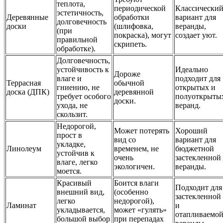
теплота,
периодической
Классически
эстетичность,
Деревянные
обработки
вариант для
долговечность
доски
(шлифовка,
веранды,
(при
покраска), могут
создает уют.
правильной
скрипеть.
обработке).
Долговечность,
устойчивость к
Идеально
Дороже
влаге и
подходит для
Террасная
обычной
гниению, не
открытых и
доска (ДПК)
деревянной
требует особого
полуоткрыты
доски.
ухода, не
веранд.
скользит.
Недорогой,
Может потерять
Хороший
прост в
вид со
вариант для
укладке,
Линолеум
временем, не
бюджетной
устойчив к
очень
застекленной
влаге, легко
экологичен.
веранды.
моется.
Красивый
Боится влаги
Подходит для
внешний вид,
(особенно
застекленной
легко
недорогой),
Ламинат
и
укладывается,
может «гулять»
отапливаемо
большой выбор
при перепадах