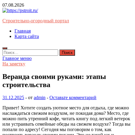
Перейти
07.08.2026
к
содержимому
Строительно-огородный портал
Главная
Карта сайта
Найти:
Главное меню
На заметку
Веранда своими руками: этапы
строительства
31.12.2025
-
от
admin
-
Оставьте комментарий
Привет! Хотите создать уютное место для отдыха, где можно
наслаждаться свежим воздухом, не покидая дома? Место, где
можно пить утренний кофе, читать книгу под легкий ветерок
или устраивать семейные обеды на свежем воздухе? Тогда вы
попали по адресу! Сегодня мы поговорим о том, как
построить веранду своими руками. Это не такой уж и