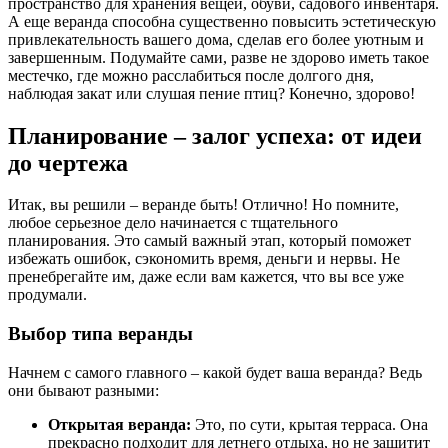
пространство для хранения вещей, обуви, садового инвентаря.
А еще веранда способна существенно повысить эстетическую
привлекательность вашего дома, сделав его более уютным и
завершенным. Подумайте сами, разве не здорово иметь такое
местечко, где можно расслабиться после долгого дня,
наблюдая закат или слушая пение птиц? Конечно, здорово!
Планирование – залог успеха: от идеи
до чертежа
Итак, вы решили – веранде быть! Отлично! Но помните,
любое серьезное дело начинается с тщательного
планирования. Это самый важный этап, который поможет
избежать ошибок, сэкономить время, деньги и нервы. Не
пренебрегайте им, даже если вам кажется, что вы все уже
продумали.
Выбор типа веранды
Начнем с самого главного – какой будет ваша веранда? Ведь
они бывают разными:
Открытая веранда:
Это, по сути, крытая терраса. Она
прекрасно подходит для летнего отдыха, но не защитит