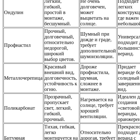
Легкий,
Не очень
Подходит 
гибкий,
долговечен,
легких
Ондулин
простой в
может
конструкц
монтаже,
выцветать на
где важен
бесшумный.
солнце.
небольшой
Прочный,
Шумный при
долговечный,
Универса
дожде и граде,
относительно
подходит 
Профнастил
требует
недорогой,
большинс
дополнительной
широкий
веранд.
шумоизоляции.
выбор цветов.
Красивый
Дороже
Придает
внешний вид,
профнастила,
веранде б
Металлочерепица
долговечность,
шумная,
солидный
устойчивость к
сложнее в
завершен
огню.
монтаже.
вид.
Прозрачный,
Идеален д
Нагревается на
пропускает
создания
солнце, требует
Поликарбонат
свет, легкий,
«световой
хорошей
гибкий,
веранды,
вентиляции.
прочный.
оранжереи
Тихая, гибкая,
Прекрасн
легко
Относительно
подходит 
Битумная
монтируется на
дорогая, требует
веранд с