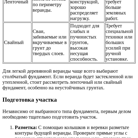
Ленточный
конструкций,
требует
по периметру
хорошо
больше
веранды.
распределяет
земляных
нагрузку.
работ.
Подходит для
Требует
Сваи,
слабых и
специальной
забиваемые или
пучинистых
техники или
Свайный
вкручиваемые в
грунтов,
больших
грунт до
высокая
усилий при
твердых слоев.
несущая
ручной
способность.
установке.
Для легкой деревянной веранды чаще всего выбирают
столбчатый фундамент. Если веранда будет застекленной или
утепленной, стоит рассмотреть ленточный или свайный
фундамент, особенно на неустойчивых грунтах.
Подготовка участка
Независимо от выбранного типа фундамента, первым делом
необходимо тщательно подготовить участок.
Разметка:
С помощью колышков и веревки разметьте
контуры будущей веранды. Проверьте прямые углы с