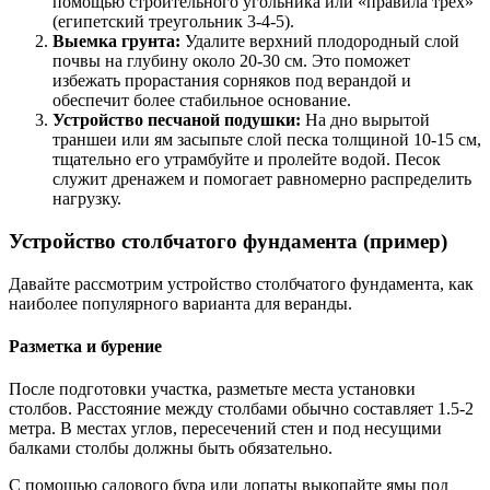
помощью строительного угольника или «правила трех»
(египетский треугольник 3-4-5).
Выемка грунта:
Удалите верхний плодородный слой
почвы на глубину около 20-30 см. Это поможет
избежать прорастания сорняков под верандой и
обеспечит более стабильное основание.
Устройство песчаной подушки:
На дно вырытой
траншеи или ям засыпьте слой песка толщиной 10-15 см,
тщательно его утрамбуйте и пролейте водой. Песок
служит дренажем и помогает равномерно распределить
нагрузку.
Устройство столбчатого фундамента (пример)
Давайте рассмотрим устройство столбчатого фундамента, как
наиболее популярного варианта для веранды.
Разметка и бурение
После подготовки участка, разметьте места установки
столбов. Расстояние между столбами обычно составляет 1.5-2
метра. В местах углов, пересечений стен и под несущими
балками столбы должны быть обязательно.
С помощью садового бура или лопаты выкопайте ямы под