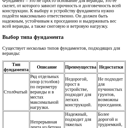
Фундамент – это не просто основание для веранды, это ее
скелет, от которого зависит прочность и долговечность всей
конструкции. К выбору и устройству фундамента нужно
подойти максимально ответственно. Он должен быть
надежным, устойчивым к проседанию и выдерживать вес
всей веранды, а также снеговую и ветровую нагрузку.
Выбор типа фундамента
Существует несколько типов фундаментов, подходящих для
веранды:
Тип
Описание
Преимущества
Недостатки
фундамента
Ряд отдельных
Недорогой,
Не подходит
опор (столбов)
прост в
для
по периметру
устройстве,
пучинистых
Столбчатый
веранды и в
подходит для
грунтов,
местах
легких
возможны
максимальной
конструкций.
проседания.
нагрузки.
Надежный,
Более
подходит для
дорогой и
Непрерывная
тяжелых
трудоемкий,
лента из бетона