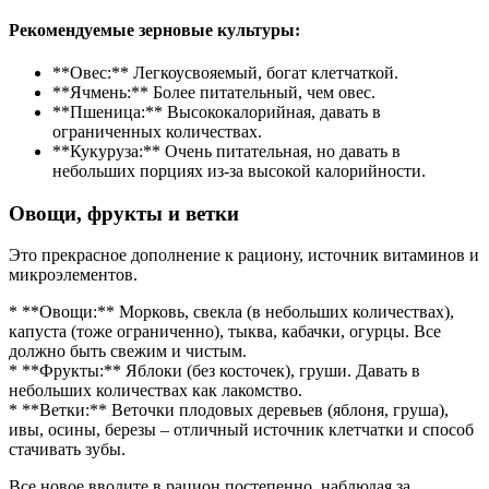
Рекомендуемые зерновые культуры:
**Овес:** Легкоусвояемый, богат клетчаткой.
**Ячмень:** Более питательный, чем овес.
**Пшеница:** Высококалорийная, давать в
ограниченных количествах.
**Кукуруза:** Очень питательная, но давать в
небольших порциях из-за высокой калорийности.
Овощи, фрукты и ветки
Это прекрасное дополнение к рациону, источник витаминов и
микроэлементов.
* **Овощи:** Морковь, свекла (в небольших количествах),
капуста (тоже ограниченно), тыква, кабачки, огурцы. Все
должно быть свежим и чистым.
* **Фрукты:** Яблоки (без косточек), груши. Давать в
небольших количествах как лакомство.
* **Ветки:** Веточки плодовых деревьев (яблоня, груша),
ивы, осины, березы – отличный источник клетчатки и способ
стачивать зубы.
Все новое вводите в рацион постепенно, наблюдая за