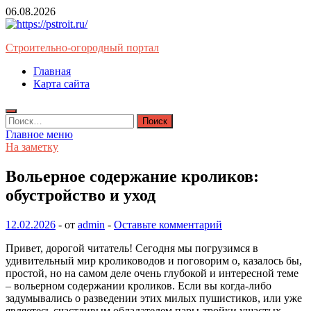
Перейти
06.08.2026
к
содержимому
Строительно-огородный портал
Главная
Карта сайта
Найти:
Главное меню
На заметку
Вольерное содержание кроликов:
обустройство и уход
12.02.2026
-
от
admin
-
Оставьте комментарий
Привет, дорогой читатель! Сегодня мы погрузимся в
удивительный мир кролиководов и поговорим о, казалось бы,
простой, но на самом деле очень глубокой и интересной теме
– вольерном содержании кроликов. Если вы когда-либо
задумывались о разведении этих милых пушистиков, или уже
являетесь счастливым обладателем пары-тройки ушастых