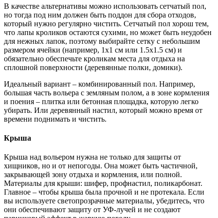
В качестве альтернативы можно использовать сетчатый пол,
но тогда под ним должен быть поддон для сбора отходов,
который нужно регулярно чистить. Сетчатый пол хорош тем,
что лапы кроликов остаются сухими, но может быть неудобен
для нежных лапок, поэтому выбирайте сетку с небольшим
размером ячейки (например, 1х1 см или 1.5х1.5 см) и
обязательно обеспечьте кроликам места для отдыха на
сплошной поверхности (деревянные полки, домики).
Идеальный вариант – комбинированный пол. Например,
большая часть вольера с земляным полом, а в зоне кормления
и поения – плитка или бетонная площадка, которую легко
убирать. Или деревянный настил, который можно время от
времени поднимать и чистить.
Крыша
Крыша над вольером нужна не только для защиты от
хищников, но и от непогоды. Она может быть частичной,
закрывающей зону отдыха и кормления, или полной.
Материалы для крыши: шифер, профнастил, поликарбонат.
Главное – чтобы крыша была прочной и не протекала. Если
вы используете светопрозрачные материалы, убедитесь, что
они обеспечивают защиту от УФ-лучей и не создают