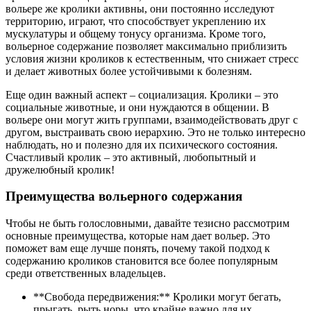
вольере же кролики активны, они постоянно исследуют
территорию, играют, что способствует укреплению их
мускулатуры и общему тонусу организма. Кроме того,
вольерное содержание позволяет максимально приблизить
условия жизни кроликов к естественным, что снижает стресс
и делает животных более устойчивыми к болезням.
Еще один важный аспект – социализация. Кролики – это
социальные животные, и они нуждаются в общении. В
вольере они могут жить группами, взаимодействовать друг с
другом, выстраивать свою иерархию. Это не только интересно
наблюдать, но и полезно для их психического состояния.
Счастливый кролик – это активный, любопытный и
дружелюбный кролик!
Преимущества вольерного содержания
Чтобы не быть голословными, давайте тезисно рассмотрим
основные преимущества, которые нам дает вольер. Это
поможет вам еще лучше понять, почему такой подход к
содержанию кроликов становится все более популярным
среди ответственных владельцев.
**Свобода передвижения:** Кролики могут бегать,
прыгать, рыть норы, что крайне важно для их