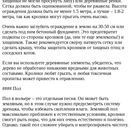
хищники не могли просунуть лапу) или деревянные рейки.
Сетка должна быть оцинкованной, чтобы не ржавела. Высота
ограждения должна быть не менее 1.5 метра, а лучше – 1.8-2
метра, так как кролики могут прыгать очень высоко.
Очень важно заглубить ограждение в землю на 30-50 см или
сделать под ним бетонный фундамент. Это предотвратит
подкопы со стороны кроликов (да, они те еще землекопы!) и
хищников. Также рекомендуется сверху натянуть сетку или
сделать крышу, чтобы защитить кроликов от хищных птиц и
соседских котов.
Если вы используете деревянные элементы, убедитесь, что
дерево не обработано никакими вредными для животных
составами. Кролики любят грызть, и любая токсичная
пропитка может привести к отравлению.
#### Пол
Пол в вольере – это отдельная песня. Он может быть
земляным, но в этом случае нужно предусмотреть систему
дренажа, чтобы избежать скопления влаги. Земляной пол
максимально приближен к естественным условиям, кролики
смогут рыть норы, что для них очень естественно и полезно.
Однако, такой пол сложнее убирать и контролировать чистоту.