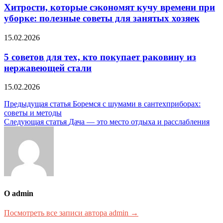
Хитрости, которые сэкономят кучу времени при
уборке: полезные советы для занятых хозяек
15.02.2026
5 советов для тех, кто покупает раковину из
нержавеющей стали
15.02.2026
Навигация
Предыдущая статья
Боремся с шумами в сантехприборах:
советы и методы
по
Следующая статья
Дача — это место отдыха и расслабления
записям
О admin
Посмотреть все записи автора admin →