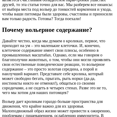
друзей, то эта статья точно для вас. Мы разберем все нюансы:
от выбора места под вольер до тонкостей кормления и ухода,
чтобы ваши питомцы были здоровы, счастливы и приносили
вам только радость. Готовы? Тогда поехали!
Почему вольерное содержание?
Давайте честно, когда мы думаем о кроликах, первое, что
приходит на ум – это маленькие клеточки. И, конечно,
клеточное содержание имеет свои плюсы, особенно в
промышленных масштабах. Однако, если мы говорим о
благополучии животных, о том, чтобы они могли проявлять
свои естественные поведенческие реакции, то вольерное
содержание – это просто золотая середина, а порой и
наилучший вариант. Представьте себе кролика, который
может свободно бегать, прыгать, рыть норки (да-да,
инстинкты никто не отменял!), общаться со своими
сородичами, а не сидеть в четырех стенах. Разве это не то,
чего мы хотим для наших питомцев?
Вольер дает кроликам гораздо больше пространства для
движения, что крайне важно для их здоровья.
Малоподвижный образ жизни может привести к ожирению,
проблемам с пищеварением, ослаблению иммунитета. В