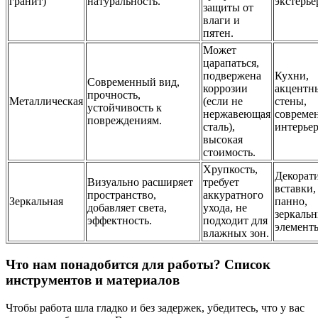
гранит)
натуральность.
экстерье
защиты от
влаги и
пятен.
Может
царапаться,
подвержена
Кухни,
Современный вид,
коррозии
акцентн
прочность,
Металлическая
(если не
стены,
устойчивость к
нержавеющая
совреме
повреждениям.
сталь),
интерье
высокая
стоимость.
Хрупкость,
Декорат
Визуально расширяет
требует
вставки,
пространство,
аккуратного
Зеркальная
панно,
добавляет света,
ухода, не
зеркаль
эффектность.
подходит для
элемент
влажных зон.
Что нам понадобится для работы? Список
инструментов и материалов
Чтобы работа шла гладко и без задержек, убедитесь, что у вас