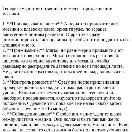
Теперь самый ответственный момент – приклеивание
мозаики.
1. **Прикладывание листа:** Аккуратно приложите лист
мозаики к клеевому слою, ориентируясь по заранее
нанесенным линиям разметки. Старайтесь сразу
позиционировать лист правильно, чтобы потом не двигать его
слишком много.
2. **Прижимание:** Мягко, но равномерно прижмите лист
мозаики к поверхности. Можно использовать резиновый
шпатель или специальную терку для мозаики, чтобы
равномерно распределить давление по всей площади листа.
Не давите слишком сильно, чтобы клей не выдавливался из
швов.
3. **Контроль ровности:** Сразу же после приклеивания
проверьте ровность укладки с помощью строительного
уровня. Если где-то элементы мозаики выступают или,
наоборот, проваливаются, аккуратно подкорректируйте их
положение. Сделайте это, пока клей не начал схватываться
(обычно в течение 10-15 минут).
4. **Соблюдение швов:** Особое внимание уделите швам
между листами мозаики. Они должны быть такими же по
ширине, как и швы между отдельными чипами на листе. Если
мозаика на сетке, то сетка должна быть полностью утоплена в