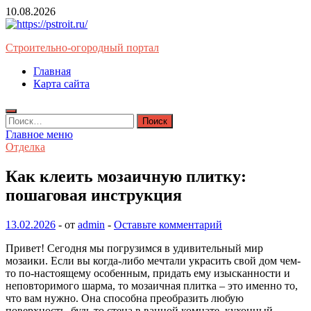
Перейти
10.08.2026
к
содержимому
Строительно-огородный портал
Главная
Карта сайта
Найти:
Главное меню
Отделка
Как клеить мозаичную плитку:
пошаговая инструкция
13.02.2026
-
от
admin
-
Оставьте комментарий
Привет! Сегодня мы погрузимся в удивительный мир
мозаики. Если вы когда-либо мечтали украсить свой дом чем-
то по-настоящему особенным, придать ему изысканности и
неповторимого шарма, то мозаичная плитка – это именно то,
что вам нужно. Она способна преобразить любую
поверхность, будь то стена в ванной комнате, кухонный