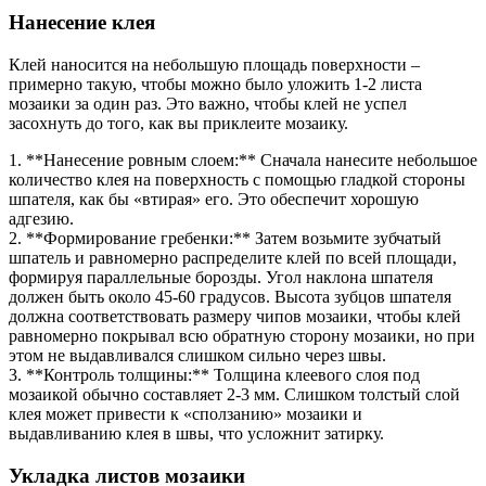
Нанесение клея
Клей наносится на небольшую площадь поверхности –
примерно такую, чтобы можно было уложить 1-2 листа
мозаики за один раз. Это важно, чтобы клей не успел
засохнуть до того, как вы приклеите мозаику.
1. **Нанесение ровным слоем:** Сначала нанесите небольшое
количество клея на поверхность с помощью гладкой стороны
шпателя, как бы «втирая» его. Это обеспечит хорошую
адгезию.
2. **Формирование гребенки:** Затем возьмите зубчатый
шпатель и равномерно распределите клей по всей площади,
формируя параллельные борозды. Угол наклона шпателя
должен быть около 45-60 градусов. Высота зубцов шпателя
должна соответствовать размеру чипов мозаики, чтобы клей
равномерно покрывал всю обратную сторону мозаики, но при
этом не выдавливался слишком сильно через швы.
3. **Контроль толщины:** Толщина клеевого слоя под
мозаикой обычно составляет 2-3 мм. Слишком толстый слой
клея может привести к «сползанию» мозаики и
выдавливанию клея в швы, что усложнит затирку.
Укладка листов мозаики