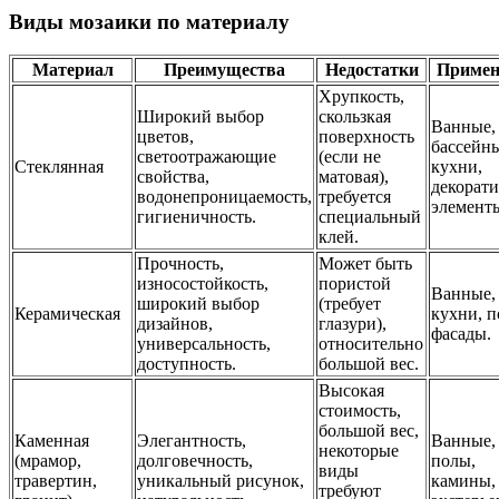
Виды мозаики по материалу
Материал
Преимущества
Недостатки
Примен
Хрупкость,
Широкий выбор
скользкая
Ванные,
цветов,
поверхность
бассейн
светоотражающие
(если не
Стеклянная
кухни,
свойства,
матовая),
декорат
водонепроницаемость,
требуется
элемент
гигиеничность.
специальный
клей.
Прочность,
Может быть
износостойкость,
пористой
Ванные,
широкий выбор
(требует
Керамическая
кухни, п
дизайнов,
глазури),
фасады.
универсальность,
относительно
доступность.
большой вес.
Высокая
стоимость,
большой вес,
Каменная
Элегантность,
Ванные,
некоторые
(мрамор,
долговечность,
полы,
виды
травертин,
уникальный рисунок,
камины,
требуют