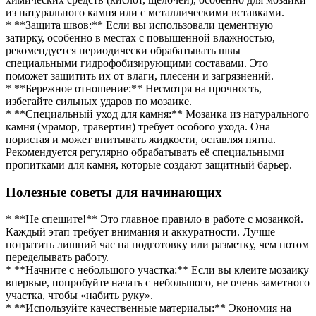
из натурального камня или с металлическими вставками.
* **Защита швов:** Если вы использовали цементную
затирку, особенно в местах с повышенной влажностью,
рекомендуется периодически обрабатывать швы
специальными гидрофобизирующими составами. Это
поможет защитить их от влаги, плесени и загрязнений.
* **Бережное отношение:** Несмотря на прочность,
избегайте сильных ударов по мозаике.
* **Специальный уход для камня:** Мозаика из натурального
камня (мрамор, травертин) требует особого ухода. Она
пористая и может впитывать жидкости, оставляя пятна.
Рекомендуется регулярно обрабатывать её специальными
пропитками для камня, которые создают защитный барьер.
Полезные советы для начинающих
* **Не спешите!** Это главное правило в работе с мозаикой.
Каждый этап требует внимания и аккуратности. Лучше
потратить лишний час на подготовку или разметку, чем потом
переделывать работу.
* **Начните с небольшого участка:** Если вы клеите мозаику
впервые, попробуйте начать с небольшого, не очень заметного
участка, чтобы «набить руку».
* **Используйте качественные материалы:** Экономия на