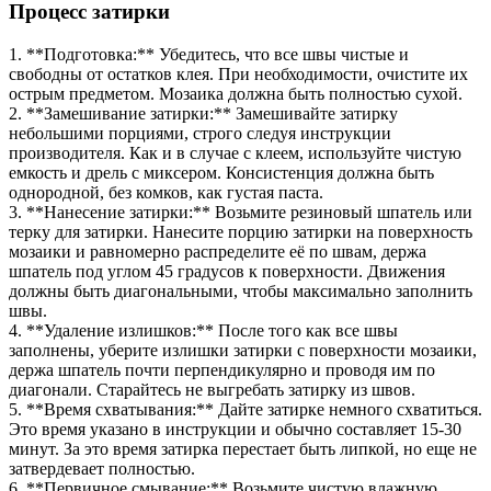
Процесс затирки
1. **Подготовка:** Убедитесь, что все швы чистые и
свободны от остатков клея. При необходимости, очистите их
острым предметом. Мозаика должна быть полностью сухой.
2. **Замешивание затирки:** Замешивайте затирку
небольшими порциями, строго следуя инструкции
производителя. Как и в случае с клеем, используйте чистую
емкость и дрель с миксером. Консистенция должна быть
однородной, без комков, как густая паста.
3. **Нанесение затирки:** Возьмите резиновый шпатель или
терку для затирки. Нанесите порцию затирки на поверхность
мозаики и равномерно распределите её по швам, держа
шпатель под углом 45 градусов к поверхности. Движения
должны быть диагональными, чтобы максимально заполнить
швы.
4. **Удаление излишков:** После того как все швы
заполнены, уберите излишки затирки с поверхности мозаики,
держа шпатель почти перпендикулярно и проводя им по
диагонали. Старайтесь не выгребать затирку из швов.
5. **Время схватывания:** Дайте затирке немного схватиться.
Это время указано в инструкции и обычно составляет 15-30
минут. За это время затирка перестает быть липкой, но еще не
затвердевает полностью.
6. **Первичное смывание:** Возьмите чистую влажную