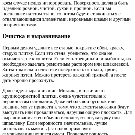
коем случае нельзя игнорировать. Поверхность должна быть
идеально ровной, чистой, сухой и прочной. Если вы
поспешите на этом этапе, то потом будете сталкиваться с
отваливающимися элементами, неровными швами и другими
неприятностями.
Очистка и выравнивание
Первым делом удалите все старые покрытия: обои, краску,
старую плитку. Если это стена, убедитесь, что она не
осыпается, не крошится. Если есть трещины или выбоины, их
необходимо заделать ремонтным раствором или шпаклевкой.
Затем тщательно очистите поверхность от пыли, грязи,
жирных пятен. Можно протереть влажной тряпкой, а после
дать хорошо просохнуть.
Далее идет выравнивание. Мозаика, в отличие от
крупноформатной плитки, очень чувствительна к
неровностям основания. Даже небольшой бугорок или
впадина могут привести к тому, что элементы мозаики будут
выступать или проваливаться, нарушая общую плоскость. Для
выравнивания стен обычно используют штукатурку или
шпаклевку. Если неровности значительные, лучше
использовать маяки. Для полов применяют
самовыравнивающиеся смеси. Проверьте ровность