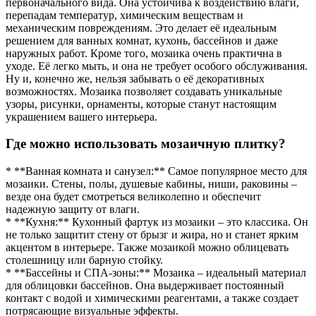
первоначального вида. Она устойчива к воздействию влаги,
перепадам температур, химическим веществам и
механическим повреждениям. Это делает её идеальным
решением для ванных комнат, кухонь, бассейнов и даже
наружных работ. Кроме того, мозаика очень практична в
уходе. Её легко мыть, и она не требует особого обслуживания.
Ну и, конечно же, нельзя забывать о её декоративных
возможностях. Мозаика позволяет создавать уникальные
узоры, рисунки, орнаменты, которые станут настоящим
украшением вашего интерьера.
Где можно использовать мозаичную плитку?
* **Ванная комната и санузел:** Самое популярное место для
мозаики. Стены, полы, душевые кабины, ниши, раковины –
везде она будет смотреться великолепно и обеспечит
надежную защиту от влаги.
* **Кухня:** Кухонный фартук из мозаики – это классика. Он
не только защитит стену от брызг и жира, но и станет ярким
акцентом в интерьере. Также мозаикой можно облицевать
столешницу или барную стойку.
* **Бассейны и СПА-зоны:** Мозаика – идеальный материал
для облицовки бассейнов. Она выдерживает постоянный
контакт с водой и химическими реагентами, а также создает
потрясающие визуальные эффекты.