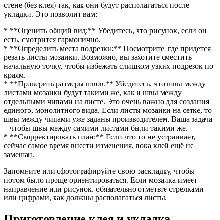
стене (без клея) так, как они будут располагаться после
укладки. Это позволит вам:
* **Оценить общий вид:** Убедитесь, что рисунок, если он
есть, смотрится гармонично.
* **Определить места подрезки:** Посмотрите, где придется
резать листы мозаики. Возможно, вы захотите сместить
начальную точку, чтобы избежать слишком узких подрезок по
краям.
* **Проверить размеры швов:** Убедитесь, что швы между
листами мозаики будут такими же, как и швы между
отдельными чипами на листе. Это очень важно для создания
единого, монолитного вида. Если листы мозаики на сетке, то
швы между чипами уже заданы производителем. Ваша задача
– чтобы швы между самими листами были такими же.
* **Скорректировать план:** Если что-то не устраивает,
сейчас самое время внести изменения, пока клей ещё не
замешан.
Запомните или сфотографируйте свою раскладку, чтобы
потом было проще ориентироваться. Если мозаика имеет
направление или рисунок, обязательно отметьте стрелками
или цифрами, как должны располагаться листы.
Приготовление клея и укладка