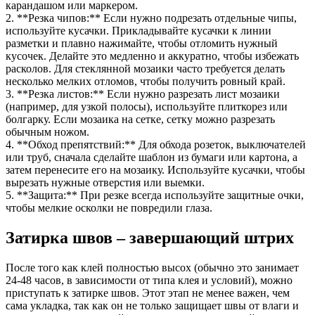
карандашом или маркером.
2. **Резка чипов:** Если нужно подрезать отдельные чипы,
используйте кусачки. Прикладывайте кусачки к линии
разметки и плавно нажимайте, чтобы отломить нужный
кусочек. Делайте это медленно и аккуратно, чтобы избежать
расколов. Для стеклянной мозаики часто требуется делать
несколько мелких отломов, чтобы получить ровный край.
3. **Резка листов:** Если нужно разрезать лист мозаики
(например, для узкой полосы), используйте плиткорез или
болгарку. Если мозаика на сетке, сетку можно разрезать
обычным ножом.
4. **Обход препятствий:** Для обхода розеток, выключателей
или труб, сначала сделайте шаблон из бумаги или картона, а
затем перенесите его на мозаику. Используйте кусачки, чтобы
вырезать нужные отверстия или выемки.
5. **Защита:** При резке всегда используйте защитные очки,
чтобы мелкие осколки не повредили глаза.
Затирка швов – завершающий штрих
После того как клей полностью высох (обычно это занимает
24-48 часов, в зависимости от типа клея и условий), можно
приступать к затирке швов. Этот этап не менее важен, чем
сама укладка, так как он не только защищает швы от влаги и