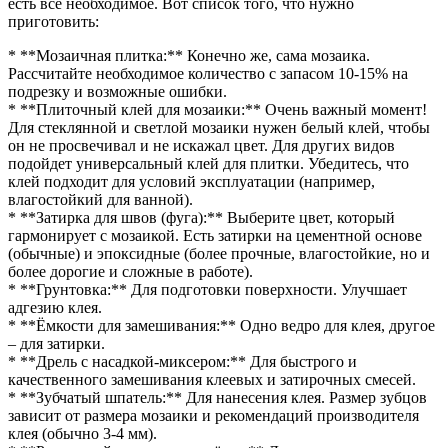
есть все необходимое. Вот список того, что нужно
приготовить:
* **Мозаичная плитка:** Конечно же, сама мозаика.
Рассчитайте необходимое количество с запасом 10-15% на
подрезку и возможные ошибки.
* **Плиточный клей для мозаики:** Очень важный момент!
Для стеклянной и светлой мозаики нужен белый клей, чтобы
он не просвечивал и не искажал цвет. Для других видов
подойдет универсальный клей для плитки. Убедитесь, что
клей подходит для условий эксплуатации (например,
влагостойкий для ванной).
* **Затирка для швов (фуга):** Выберите цвет, который
гармонирует с мозаикой. Есть затирки на цементной основе
(обычные) и эпоксидные (более прочные, влагостойкие, но и
более дорогие и сложные в работе).
* **Грунтовка:** Для подготовки поверхности. Улучшает
адгезию клея.
* **Ёмкости для замешивания:** Одно ведро для клея, другое
– для затирки.
* **Дрель с насадкой-миксером:** Для быстрого и
качественного замешивания клеевых и затирочных смесей.
* **Зубчатый шпатель:** Для нанесения клея. Размер зубцов
зависит от размера мозаики и рекомендаций производителя
клея (обычно 3-4 мм).