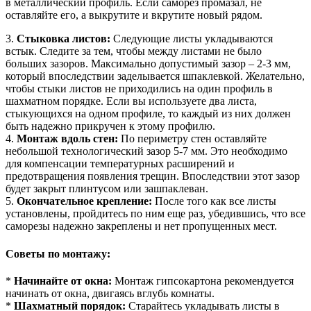
в металлический профиль. Если саморез промазал, не
оставляйте его, а выкрутите и вкрутите новый рядом.
3.
Стыковка листов:
Следующие листы укладываются
встык. Следите за тем, чтобы между листами не было
больших зазоров. Максимально допустимый зазор – 2-3 мм,
который впоследствии заделывается шпаклевкой. Желательно,
чтобы стыки листов не приходились на один профиль в
шахматном порядке. Если вы используете два листа,
стыкующихся на одном профиле, то каждый из них должен
быть надежно прикручен к этому профилю.
4.
Монтаж вдоль стен:
По периметру стен оставляйте
небольшой технологический зазор 5-7 мм. Это необходимо
для компенсации температурных расширений и
предотвращения появления трещин. Впоследствии этот зазор
будет закрыт плинтусом или зашпаклеван.
5.
Окончательное крепление:
После того как все листы
установлены, пройдитесь по ним еще раз, убедившись, что все
саморезы надежно закреплены и нет пропущенных мест.
Советы по монтажу:
*
Начинайте от окна:
Монтаж гипсокартона рекомендуется
начинать от окна, двигаясь вглубь комнаты.
*
Шахматный порядок:
Старайтесь укладывать листы в