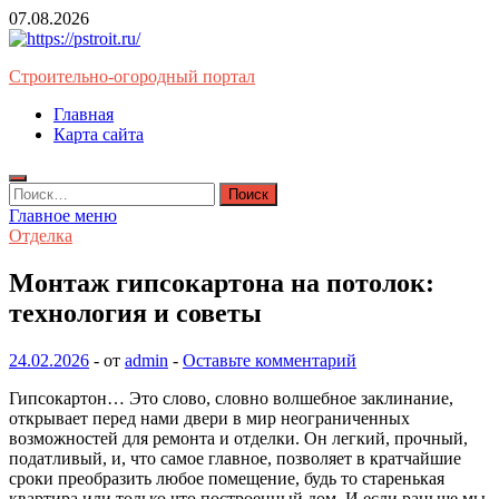
Перейти
07.08.2026
к
содержимому
Строительно-огородный портал
Главная
Карта сайта
Найти:
Главное меню
Отделка
Монтаж гипсокартона на потолок:
технология и советы
24.02.2026
-
от
admin
-
Оставьте комментарий
Гипсокартон… Это слово, словно волшебное заклинание,
открывает перед нами двери в мир неограниченных
возможностей для ремонта и отделки. Он легкий, прочный,
податливый, и, что самое главное, позволяет в кратчайшие
сроки преобразить любое помещение, будь то старенькая
квартира или только что построенный дом. И если раньше мы