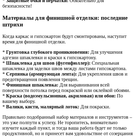
*
Защитные очки и перчатки:
Обязательно для
безопасности!
Материалы для финишной отделки: последние
штрихи
Когда каркас и гипсокартон будут смонтированы, наступит
время для финишной отделки.
*
Грунтовка глубокого проникновения:
Для улучшения
адгезии шпаклевки и краски к гипсокартону.
*
Шпаклевка для швов (фугенфюллер):
Специальная
шпаклевка для заделки швов между листами гипсокартона.
*
Серпянка (армирующая лента):
Для укрепления швов и
предотвращения появления трещин.
*
Финишная шпаклевка:
Для выравнивания всей
поверхности потолка перед покраской или оклейкой обоями.
*
Краска (водоэмульсионная, акриловая) или обои:
По
вашему выбору.
*
Валики, кисти, малярный лоток:
Для покраски.
Правильно подобранный набор материалов и инструментов –
это уже полпути к успеху. Не торопитесь, внимательно
изучите каждый пункт, и тогда ваша работа будет не только
продуктивной, но и принесет вам удовольствие от созерцания