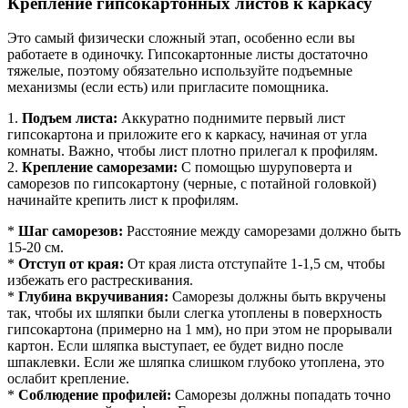
Крепление гипсокартонных листов к каркасу
Это самый физически сложный этап, особенно если вы
работаете в одиночку. Гипсокартонные листы достаточно
тяжелые, поэтому обязательно используйте подъемные
механизмы (если есть) или пригласите помощника.
1.
Подъем листа:
Аккуратно поднимите первый лист
гипсокартона и приложите его к каркасу, начиная от угла
комнаты. Важно, чтобы лист плотно прилегал к профилям.
2.
Крепление саморезами:
С помощью шуруповерта и
саморезов по гипсокартону (черные, с потайной головкой)
начинайте крепить лист к профилям.
*
Шаг саморезов:
Расстояние между саморезами должно быть
15-20 см.
*
Отступ от края:
От края листа отступайте 1-1,5 см, чтобы
избежать его растрескивания.
*
Глубина вкручивания:
Саморезы должны быть вкручены
так, чтобы их шляпки были слегка утоплены в поверхность
гипсокартона (примерно на 1 мм), но при этом не прорывали
картон. Если шляпка выступает, ее будет видно после
шпаклевки. Если же шляпка слишком глубоко утоплена, это
ослабит крепление.
*
Соблюдение профилей:
Саморезы должны попадать точно