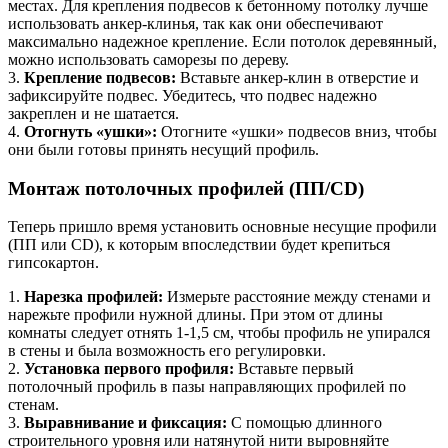
местах. Для крепления подвесов к бетонному потолку лучше
использовать анкер-клинья, так как они обеспечивают
максимально надежное крепление. Если потолок деревянный,
можно использовать саморезы по дереву.
3.
Крепление подвесов:
Вставьте анкер-клин в отверстие и
зафиксируйте подвес. Убедитесь, что подвес надежно
закреплен и не шатается.
4.
Отогнуть «ушки»:
Отогните «ушки» подвесов вниз, чтобы
они были готовы принять несущий профиль.
Монтаж потолочных профилей (ПП/CD)
Теперь пришло время установить основные несущие профили
(ПП или CD), к которым впоследствии будет крепиться
гипсокартон.
1.
Нарезка профилей:
Измерьте расстояние между стенами и
нарежьте профили нужной длины. При этом от длины
комнаты следует отнять 1-1,5 см, чтобы профиль не упирался
в стены и была возможность его регулировки.
2.
Установка первого профиля:
Вставьте первый
потолочный профиль в пазы направляющих профилей по
стенам.
3.
Выравнивание и фиксация:
С помощью длинного
строительного уровня или натянутой нити выровняйте