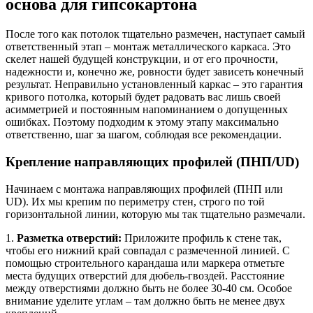
основа для гипсокартона
После того как потолок тщательно размечен, наступает самый
ответственный этап – монтаж металлического каркаса. Это
скелет нашей будущей конструкции, и от его прочности,
надежности и, конечно же, ровности будет зависеть конечный
результат. Неправильно установленный каркас – это гарантия
кривого потолка, который будет радовать вас лишь своей
асимметрией и постоянным напоминанием о допущенных
ошибках. Поэтому подходим к этому этапу максимально
ответственно, шаг за шагом, соблюдая все рекомендации.
Крепление направляющих профилей (ПНП/UD)
Начинаем с монтажа направляющих профилей (ПНП или
UD). Их мы крепим по периметру стен, строго по той
горизонтальной линии, которую мы так тщательно размечали.
1.
Разметка отверстий:
Приложите профиль к стене так,
чтобы его нижний край совпадал с размеченной линией. С
помощью строительного карандаша или маркера отметьте
места будущих отверстий для дюбель-гвоздей. Расстояние
между отверстиями должно быть не более 30-40 см. Особое
внимание уделите углам – там должно быть не менее двух