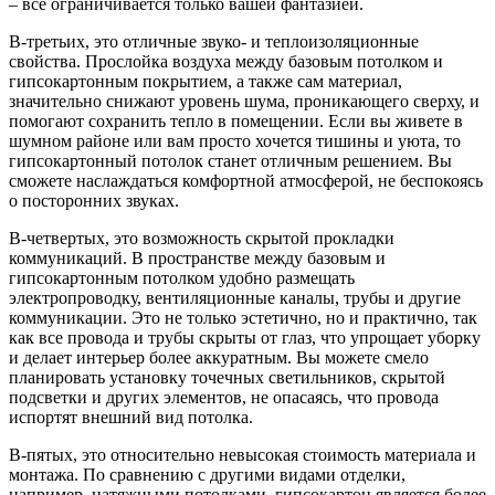
– все ограничивается только вашей фантазией.
В-третьих, это отличные звуко- и теплоизоляционные
свойства. Прослойка воздуха между базовым потолком и
гипсокартонным покрытием, а также сам материал,
значительно снижают уровень шума, проникающего сверху, и
помогают сохранить тепло в помещении. Если вы живете в
шумном районе или вам просто хочется тишины и уюта, то
гипсокартонный потолок станет отличным решением. Вы
сможете наслаждаться комфортной атмосферой, не беспокоясь
о посторонних звуках.
В-четвертых, это возможность скрытой прокладки
коммуникаций. В пространстве между базовым и
гипсокартонным потолком удобно размещать
электропроводку, вентиляционные каналы, трубы и другие
коммуникации. Это не только эстетично, но и практично, так
как все провода и трубы скрыты от глаз, что упрощает уборку
и делает интерьер более аккуратным. Вы можете смело
планировать установку точечных светильников, скрытой
подсветки и других элементов, не опасаясь, что провода
испортят внешний вид потолка.
В-пятых, это относительно невысокая стоимость материала и
монтажа. По сравнению с другими видами отделки,
например, натяжными потолками, гипсокартон является более