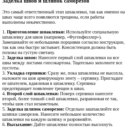
Заделка швов и шляпок саморезов
Это самый ответственный этап шпаклевки, так как именно на
швах чаще всего появляются трещины, если работы
выполнены некачественно.
1.
Приготовление шпаклевки:
Используйте специальную
шпаклевку для швов (например, «Фугенфюллер»).
Замешивайте ее небольшими порциями согласно инструкции,
так как она быстро застывает. Консистенция должна быть
похожа на густую сметану.
2.
Заделка швов:
Нанесите первый слой шпаклевки на все
швы между листами гипсокартона. Тщательно заполните все
пустоты.
3.
Укладка серпянки:
Сразу же, пока шпаклевка не высохла,
наложите на шов армирующую ленту – серпянку. Пригладьте
ее шпателем, вдавливая в шпаклевку. Серпянка
предотвращает появление трещин в швах.
4.
Второй слой шпаклевки:
Поверх серпянки нанесите
второй, более тонкий слой шпаклевки, разравнивая ее так,
чтобы шов стал незаметным.
5.
Заделка шляпок саморезов:
Отдельно зашпаклюйте все
шляпки саморезов. Нанесите небольшое количество
шпаклевки на каждую шляпку и разровняйте.
6.
Высыхание:
Дайте шпаклевке полностью высохнуть