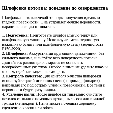
Шлифовка потолка: доведение до совершенства
Шлифовка – это ключевой этап для получения идеально
гладкой поверхности. Она устраняет мелкие неровности,
царапины и следы от шпателя.
1.
Подготовка:
Приготовьте шлифовальную терку или
шлифовальную машинку. Используйте мелкозернистую
наждачную бумагу или шлифовальную сетку (зернистость
P150-P220).
2.
Шлифовка:
Аккуратными круговыми движениями, без
сильного нажима, шлифуйте всю поверхность потолка.
Двигайтесь равномерно, стараясь не оставлять
необработанных участков. Особое внимание уделите швам и
местам, где были заделаны саморезы.
3.
Контроль качества:
Для контроля качества шлифовки
используйте яркий источник света (например, фонарик),
направляя его под острым углом к поверхности. Все тени и
неровности будут сразу видны.
4.
Удаление пыли:
После шлифовки тщательно очистите
потолок от пыли с помощью щетки, пылесоса или влажной
тряпки (не мокрой!). Пыль может помешать хорошему
сцеплению краски или обоев.