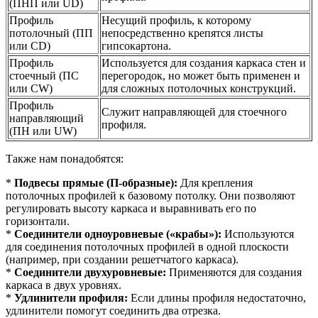
(ПНП или UD)
Профиль
Несущий профиль, к которому
потолочный (ПП
непосредственно крепятся листы
или CD)
гипсокартона.
Профиль
Используется для создания каркаса стен и
стоечный (ПС
перегородок, но может быть применен и
или CW)
для сложных потолочных конструкций.
Профиль
Служит направляющей для стоечного
направляющий
профиля.
(ПН или UW)
Также нам понадобятся:
*
Подвесы прямые (П-образные):
Для крепления
потолочных профилей к базовому потолку. Они позволяют
регулировать высоту каркаса и выравнивать его по
горизонтали.
*
Соединители одноуровневые («крабы»):
Используются
для соединения потолочных профилей в одной плоскости
(например, при создании решетчатого каркаса).
*
Соединители двухуровневые:
Применяются для создания
каркаса в двух уровнях.
*
Удлинители профиля:
Если длины профиля недостаточно,
удлинители помогут соединить два отрезка.