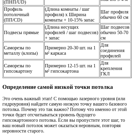
(ПНП/UD)
Профиль
(Длина комнаты / шаг
Шаг профиля
потолочный
профиля) x Ширина
обычно 60 см
(ПП/CD)
комнаты + 10-15% запас
(Длина несущих
Шаг подвесов
Подвесы прямые
профилей / шаг подвесов)
обычно 50-70
+ запас
см
Для
Саморезы по
Примерно 20-30 шт. на 1
соединения
металлу (клопы)
м² каркаса
профилей
Для
Саморезы по
Примерно 12-15 шт. на 1
крепления
гипсокартону
м² гипсокартона
ГКЛ
Определение самой низкой точки потолка
Это очень важный этап! С помощью лазерного уровня (или
гидроуровня) найдите самую низкую точку вашего базового
потолка. Почему это так важно? Потому что именно от этой
точки будет отсчитываться уровень будущего
гипсокартонного потолка. Если вы пропустите этот шаг, то
ваш новый потолок может оказаться неровным, повторяя
неровности старого.