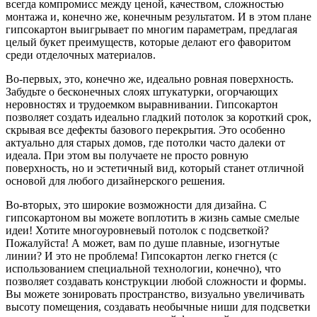
всегда компромисс между ценой, качеством, сложностью
монтажа и, конечно же, конечным результатом. И в этом плане
гипсокартон выигрывает по многим параметрам, предлагая
целый букет преимуществ, которые делают его фаворитом
среди отделочных материалов.
Во-первых, это, конечно же, идеально ровная поверхность.
Забудьте о бесконечных слоях штукатурки, огорчающих
неровностях и трудоемком выравнивании. Гипсокартон
позволяет создать идеально гладкий потолок за короткий срок,
скрывая все дефекты базового перекрытия. Это особенно
актуально для старых домов, где потолки часто далеки от
идеала. При этом вы получаете не просто ровную
поверхность, но и эстетичный вид, который станет отличной
основой для любого дизайнерского решения.
Во-вторых, это широкие возможности для дизайна. С
гипсокартоном вы можете воплотить в жизнь самые смелые
идеи! Хотите многоуровневый потолок с подсветкой?
Пожалуйста! А может, вам по душе плавные, изогнутые
линии? И это не проблема! Гипсокартон легко гнется (с
использованием специальной технологии, конечно), что
позволяет создавать конструкции любой сложности и формы.
Вы можете зонировать пространство, визуально увеличивать
высоту помещения, создавать необычные ниши для подсветки