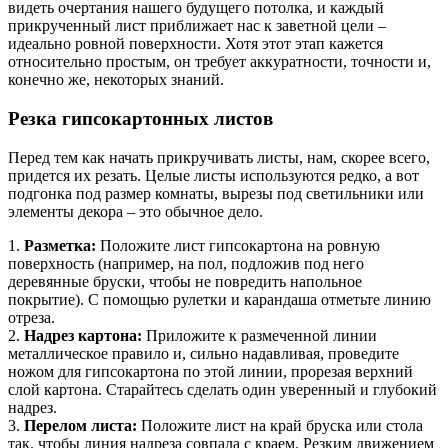
видеть очертания нашего будущего потолка, и каждый
прикрученный лист приближает нас к заветной цели –
идеально ровной поверхности. Хотя этот этап кажется
относительно простым, он требует аккуратности, точности и,
конечно же, некоторых знаний.
Резка гипсокартонных листов
Перед тем как начать прикручивать листы, нам, скорее всего,
придется их резать. Целые листы используются редко, а вот
подгонка под размер комнаты, вырезы под светильники или
элементы декора – это обычное дело.
1.
Разметка:
Положите лист гипсокартона на ровную
поверхность (например, на пол, подложив под него
деревянные бруски, чтобы не повредить напольное
покрытие). С помощью рулетки и карандаша отметьте линию
отреза.
2.
Надрез картона:
Приложите к размеченной линии
металлическое правило и, сильно надавливая, проведите
ножом для гипсокартона по этой линии, прорезая верхний
слой картона. Старайтесь сделать один уверенный и глубокий
надрез.
3.
Перелом листа:
Положите лист на край бруска или стола
так, чтобы линия надреза совпала с краем. Резким движением