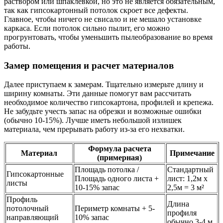
раствором или шпаклевкой, но это не является обязательным,
так как гипсокартонный потолок скроет все дефекты.
Главное, чтобы ничего не свисало и не мешало установке
каркаса. Если потолок сильно пылит, его можно
прогрунтовать, чтобы уменьшить пылеобразование во время
работы.
Замер помещения и расчет материалов
Далее приступаем к замерам. Тщательно измерьте длину и
ширину комнаты. Эти данные помогут вам рассчитать
необходимое количество гипсокартона, профилей и крепежа.
Не забудьте учесть запас на обрезки и возможные ошибки
(обычно 10-15%). Лучше иметь небольшой излишек
материала, чем прерывать работу из-за его нехватки.
Формула расчета
Материал
Примечание
(примерная)
Площадь потолка /
Стандартный
Гипсокартонные
Площадь одного листа +
лист: 1,2м x
листы
10-15% запас
2,5м = 3 м²
Профиль
Длина
потолочный
Периметр комнаты + 5-
профиля
направляющий
10% запас
обычно 3-4 м