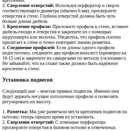
креплений.
2.
Сверление отверстий:
Используя перфоратор и сверло
соответствующего диаметра (обычно 6 мм), просверлите
отверстия в стене. Глубина отверстий должна быть чуть
больше длины дюбеля.
3.
Крепление профиля:
Приложите профиль к стене, вставьте
дюбель-гвозди в отверстия и закрепите их с помощью
шуруповерта или молотка. Убедитесь, что профиль плотно
прилегает к стене и точно повторяет линию разметки.
4.
Соединение профилей:
Если длины одного профиля
недостаточно, соедините два профиля внахлест (примерно на
10-15 см) и закрепите их саморезами по металлу («клопами»).
Не забывайте, что на стыке также должно быть надежное
крепление к стене.
Установка подвесов
Следующий шаг – монтаж прямых подвесов. Именно они
будут держать несущие потолочные профили и позволять
регулировать их высоту.
1.
Разметка:
Мы уже размечали места крепления подвесов на
потолке, теперь пришло время их установить.
2.
Сверление отверстий:
С помощью перфоратора
просверлите отверстия в базовом потолке в отмеченных