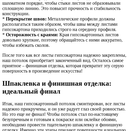
шахматном порядке, чтобы стыки листов не образовывали
сплошную линию. Это повысит прочность и стабильность
конструкции.
*
Перекрытие швов:
Металлические профили должны
располагаться таким образом, чтобы швы между листами
гипсокартона приходились строго на середину профиля.
*
Осторожность с краями:
Края гипсокартонных листов
довольно хрупкие, поэтому обращайтесь с ними аккуратно,
чтобы избежать сколов.
После того как все листы гипсокартона надежно закреплены,
наш потолок приобретает законченный вид. Осталось самое
приятное – финишная отделка, которая превратит эту серую
поверхность в произведение искусства!
Шпаклевка и финишная отделка:
идеальный финал
Итак, наш гипсокартонный потолок смонтирован, все листы
надежно прикручены, и он уже радует глаз своей ровностью.
Но это еще не финал! Чтобы потолок стал по-настоящему
безупречным и готовым к покраске или оклейке обоями,
необходимо провести тщательную шпаклевку и финишную
отделку. Именно эти этапы придают поверхности идеальную