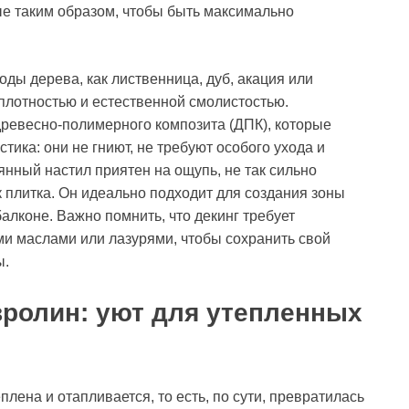
е таким образом, чтобы быть максимально
.
ды дерева, как лиственница, дуб, акация или
плотностью и естественной смолистостью.
древесно-полимерного композита (ДПК), которые
тика: они не гниют, не требуют особого ухода и
нный настил приятен на ощупь, не так сильно
ак плитка. Он идеально подходит для создания зоны
алконе. Важно помнить, что декинг требует
ми маслами или лазурями, чтобы сохранить свой
ы.
вролин: уют для утепленных
лена и отапливается, то есть, по сути, превратилась