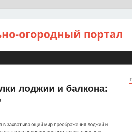
ьно-огородный портал
лки лоджии и балкона:
е
ся в захватывающий мир преображения лоджий и
ую остаются недооцененными, служа лишь для