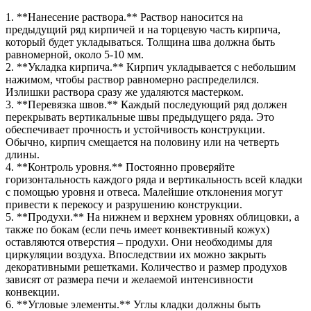
1. **Нанесение раствора.** Раствор наносится на
предыдущий ряд кирпичей и на торцевую часть кирпича,
который будет укладываться. Толщина шва должна быть
равномерной, около 5-10 мм.
2. **Укладка кирпича.** Кирпич укладывается с небольшим
нажимом, чтобы раствор равномерно распределился.
Излишки раствора сразу же удаляются мастерком.
3. **Перевязка швов.** Каждый последующий ряд должен
перекрывать вертикальные швы предыдущего ряда. Это
обеспечивает прочность и устойчивость конструкции.
Обычно, кирпич смещается на половину или на четверть
длины.
4. **Контроль уровня.** Постоянно проверяйте
горизонтальность каждого ряда и вертикальность всей кладки
с помощью уровня и отвеса. Малейшие отклонения могут
привести к перекосу и разрушению конструкции.
5. **Продухи.** На нижнем и верхнем уровнях облицовки, а
также по бокам (если печь имеет конвективный кожух)
оставляются отверстия – продухи. Они необходимы для
циркуляции воздуха. Впоследствии их можно закрыть
декоративными решетками. Количество и размер продухов
зависят от размера печи и желаемой интенсивности
конвекции.
6. **Угловые элементы.** Углы кладки должны быть