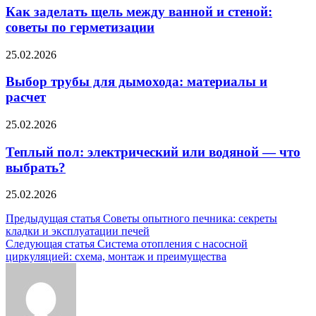
Как заделать щель между ванной и стеной:
советы по герметизации
25.02.2026
Выбор трубы для дымохода: материалы и
расчет
25.02.2026
Теплый пол: электрический или водяной — что
выбрать?
25.02.2026
Навигация
Предыдущая статья
Советы опытного печника: секреты
кладки и эксплуатации печей
по
Следующая статья
Система отопления с насосной
записям
циркуляцией: схема, монтаж и преимущества