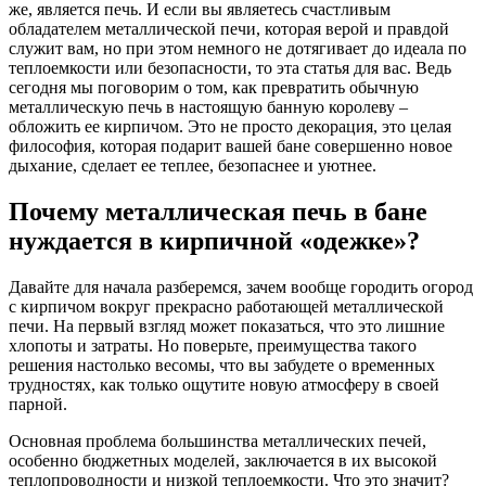
же, является печь. И если вы являетесь счастливым
обладателем металлической печи, которая верой и правдой
служит вам, но при этом немного не дотягивает до идеала по
теплоемкости или безопасности, то эта статья для вас. Ведь
сегодня мы поговорим о том, как превратить обычную
металлическую печь в настоящую банную королеву –
обложить ее кирпичом. Это не просто декорация, это целая
философия, которая подарит вашей бане совершенно новое
дыхание, сделает ее теплее, безопаснее и уютнее.
Почему металлическая печь в бане
нуждается в кирпичной «одежке»?
Давайте для начала разберемся, зачем вообще городить огород
с кирпичом вокруг прекрасно работающей металлической
печи. На первый взгляд может показаться, что это лишние
хлопоты и затраты. Но поверьте, преимущества такого
решения настолько весомы, что вы забудете о временных
трудностях, как только ощутите новую атмосферу в своей
парной.
Основная проблема большинства металлических печей,
особенно бюджетных моделей, заключается в их высокой
теплопроводности и низкой теплоемкости. Что это значит?