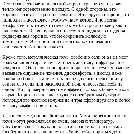
Это значит, что металл очень быстро нагревается, отдавая
тепло непосредственно в воздух. С одной стороны, это
хорошо – баня быстро прогревается. Но с другой стороны, это
приводит к жесткому, «сухому» пару, который не всегда
комфортен, и к тому, что печь так же быстро остывает, как и
нагревается. Вы вынуждены постоянно подкидывать дрова,
поддерживая горение, чтобы сохранить желаемую
температуру. Это постоянный контроль, что немного
отвлекает от банного релакса.
Кроме того, металлическая печь, особенно если она не имеет
кожуха-конвектора, излучает очень жесткое, инфракрасное
излучение. Это излучение приятно далеко не всем. Оно может
вызывать ощущение жжения, дискомфорта, а иногда даже
головной боли. Помните, как после долгого пребывания у
открытого огня или раскаленной печи чувствуешь себя не
очень? Вот примерно такой же эффект, только в более мягкой
форме. Кирпичная кладка служит своеобразным буфером,
поглощая это жесткое излучение и трансформируя его в более
мягкое, комфортное тепло.
И, конечно же, вопрос безопасности. Металлические стенки
печи могут раскаляться до очень высоких температур.
Случайно задеть такую печь – это гарантированный ожог.
Особенно это актуально, если в бане любят париться дети.