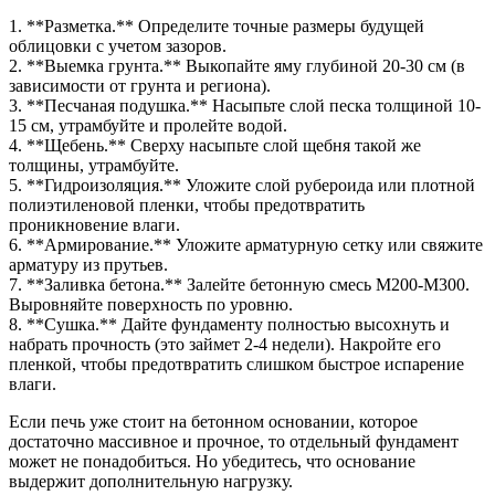
1. **Разметка.** Определите точные размеры будущей
облицовки с учетом зазоров.
2. **Выемка грунта.** Выкопайте яму глубиной 20-30 см (в
зависимости от грунта и региона).
3. **Песчаная подушка.** Насыпьте слой песка толщиной 10-
15 см, утрамбуйте и пролейте водой.
4. **Щебень.** Сверху насыпьте слой щебня такой же
толщины, утрамбуйте.
5. **Гидроизоляция.** Уложите слой рубероида или плотной
полиэтиленовой пленки, чтобы предотвратить
проникновение влаги.
6. **Армирование.** Уложите арматурную сетку или свяжите
арматуру из прутьев.
7. **Заливка бетона.** Залейте бетонную смесь М200-М300.
Выровняйте поверхность по уровню.
8. **Сушка.** Дайте фундаменту полностью высохнуть и
набрать прочность (это займет 2-4 недели). Накройте его
пленкой, чтобы предотвратить слишком быстрое испарение
влаги.
Если печь уже стоит на бетонном основании, которое
достаточно массивное и прочное, то отдельный фундамент
может не понадобиться. Но убедитесь, что основание
выдержит дополнительную нагрузку.