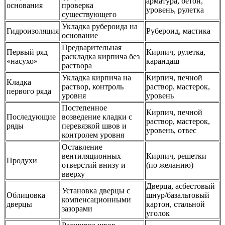
арматура, бетон,
основания
проверка
уровень, рулетка
существующего
Укладка рубероида на
Гидроизоляция
Рубероид, мастика
основание
Предварительная
Первый ряд
Кирпич, рулетка,
раскладка кирпича без
«насухо»
карандаш
раствора
Укладка кирпича на
Кирпич, печной
Кладка
раствор, контроль
раствор, мастерок,
первого ряда
уровня
уровень
Постепенное
Кирпич, печной
Последующие
возведение кладки с
раствор, мастерок,
ряды
перевязкой швов и
уровень, отвес
контролем уровня
Оставление
вентиляционных
Кирпич, решетки
Продухи
отверстий внизу и
(по желанию)
вверху
Дверца, асбестовый
Установка дверцы с
Облицовка
шнур/базальтовый
компенсационными
дверцы
картон, стальной
зазорами
уголок