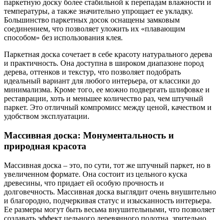
паркетную доску более стабильной к перепадам влажности и
температуры, а также значительно упрощает ее укладку.
Большинство паркетных досок оснащены замковым
соединением, что позволяет уложить их «плавающим
способом» без использования клея.
Паркетная доска сочетает в себе красоту натурального дерева
и практичность. Она доступна в широком диапазоне пород
дерева, оттенков и текстур, что позволяет подобрать
идеальный вариант для любого интерьера, от классики до
минимализма. Кроме того, ее можно подвергать шлифовке и
реставрации, хоть и меньшее количество раз, чем штучный
паркет. Это отличный компромисс между ценой, качеством и
удобством эксплуатации.
Массивная доска: Монументальность и
природная красота
Массивная доска – это, по сути, тот же штучный паркет, но в
увеличенном формате. Она состоит из цельного куска
древесины, что придает ей особую прочность и
долговечность. Массивная доска выглядит очень внушительно
и благородно, подчеркивая статус и изысканность интерьера.
Ее размеры могут быть весьма внушительными, что позволяет
создавать эффект цельного деревянного полотна, зрительно