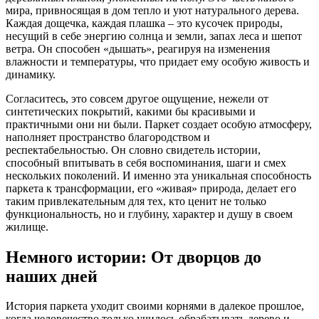
мира, привносящая в дом тепло и уют натурального дерева.
Каждая дощечка, каждая плашка – это кусочек природы,
несущий в себе энергию солнца и земли, запах леса и шепот
ветра. Он способен «дышать», реагируя на изменения
влажности и температуры, что придает ему особую живость и
динамику.
Согласитесь, это совсем другое ощущение, нежели от
синтетических покрытий, какими бы красивыми и
практичными они ни были. Паркет создает особую атмосферу,
наполняет пространство благородством и
респектабельностью. Он словно свидетель истории,
способный впитывать в себя воспоминания, шаги и смех
нескольких поколений. И именно эта уникальная способность
паркета к трансформации, его «живая» природа, делает его
таким привлекательным для тех, кто ценит не только
функциональность, но и глубину, характер и душу в своем
жилище.
Немного истории: От дворцов до
наших дней
История паркета уходит своими корнями в далекое прошлое,
когда человечество только училось обрабатывать дерево и