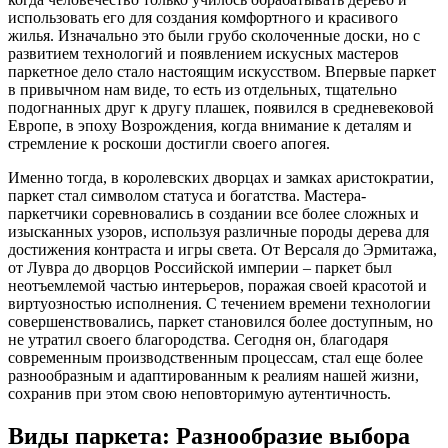
использовать его для создания комфортного и красивого
жилья. Изначально это были грубо сколоченные доски, но с
развитием технологий и появлением искусных мастеров
паркетное дело стало настоящим искусством. Впервые паркет
в привычном нам виде, то есть из отдельных, тщательно
подогнанных друг к другу плашек, появился в средневековой
Европе, в эпоху Возрождения, когда внимание к деталям и
стремление к роскоши достигли своего апогея.
Именно тогда, в королевских дворцах и замках аристократии,
паркет стал символом статуса и богатства. Мастера-
паркетчики соревновались в создании все более сложных и
изысканных узоров, используя различные породы дерева для
достижения контраста и игры света. От Версаля до Эрмитажа,
от Лувра до дворцов Российской империи – паркет был
неотъемлемой частью интерьеров, поражая своей красотой и
виртуозностью исполнения. С течением времени технологии
совершенствовались, паркет становился более доступным, но
не утратил своего благородства. Сегодня он, благодаря
современным производственным процессам, стал еще более
разнообразным и адаптированным к реалиям нашей жизни,
сохранив при этом свою неповторимую аутентичность.
Виды паркета: Разнообразие выбора