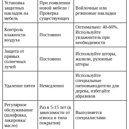
Установка
При появлении
защитных
новой мебели /
Войлочные или
накладок на
Проверка
резиновые накладки
мебель
существующих
Оптимально: 40-60%.
Контроль
Используйте
влажности
Постоянно
увлажнитель при
воздуха
необходимости
Защита от
Используйте шторы,
прямых
Постоянно
жалюзи, рулонные
солнечных
шторы
лучей
Используйте
специальные
Удаление пятен
Немедленно
пятновыводители для
дерева, избегайте
абразивов
Регулярное
Раз в 5-15 лет (в
обслуживание
зависимости от
Выполняется
(шлифовка,
износа и типа
специалистами
лакировка/
покрытия)
масло)