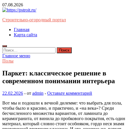
Перейти
07.08.2026
к
содержимому
Строительно-огородный портал
Главная
Карта сайта
Найти:
Главное меню
Полы
Паркет: классическое решение в
современном понимании интерьера
22.02.2026
-
от
admin
-
Оставьте комментарий
Вот мы и подошли к вечной дилемме: что выбрать для пола,
чтобы было и красиво, и практично, и «на века»? Среди
бесчисленного множества вариантов, от ламината до
керамогранита, от винила до пробкового покрытия, есть один
материал, который словно стоит особняком, гордо неся знамя
проверенной временем классики. И это, конечно же, паркет.