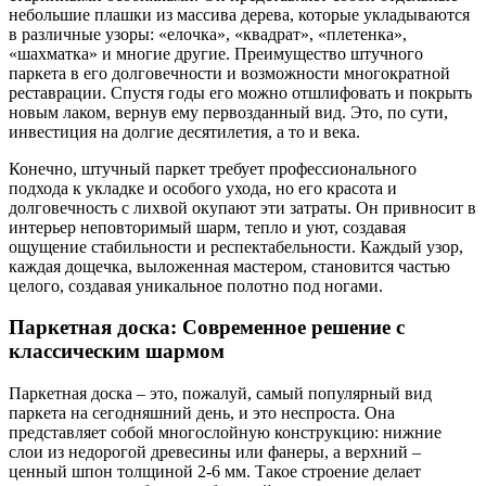
небольшие плашки из массива дерева, которые укладываются
в различные узоры: «елочка», «квадрат», «плетенка»,
«шахматка» и многие другие. Преимущество штучного
паркета в его долговечности и возможности многократной
реставрации. Спустя годы его можно отшлифовать и покрыть
новым лаком, вернув ему первозданный вид. Это, по сути,
инвестиция на долгие десятилетия, а то и века.
Конечно, штучный паркет требует профессионального
подхода к укладке и особого ухода, но его красота и
долговечность с лихвой окупают эти затраты. Он привносит в
интерьер неповторимый шарм, тепло и уют, создавая
ощущение стабильности и респектабельности. Каждый узор,
каждая дощечка, выложенная мастером, становится частью
целого, создавая уникальное полотно под ногами.
Паркетная доска: Современное решение с
классическим шармом
Паркетная доска – это, пожалуй, самый популярный вид
паркета на сегодняшний день, и это неспроста. Она
представляет собой многослойную конструкцию: нижние
слои из недорогой древесины или фанеры, а верхний –
ценный шпон толщиной 2-6 мм. Такое строение делает