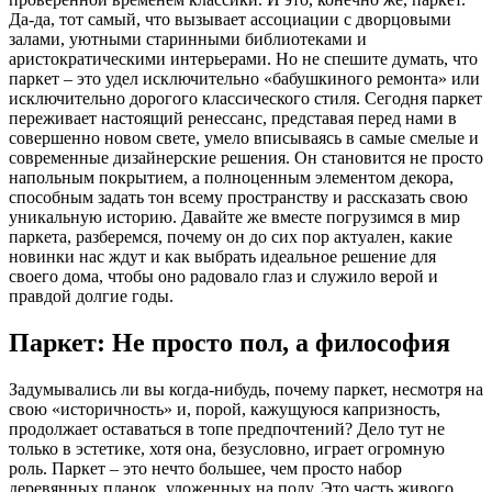
Да-да, тот самый, что вызывает ассоциации с дворцовыми
залами, уютными старинными библиотеками и
аристократическими интерьерами. Но не спешите думать, что
паркет – это удел исключительно «бабушкиного ремонта» или
исключительно дорогого классического стиля. Сегодня паркет
переживает настоящий ренессанс, представая перед нами в
совершенно новом свете, умело вписываясь в самые смелые и
современные дизайнерские решения. Он становится не просто
напольным покрытием, а полноценным элементом декора,
способным задать тон всему пространству и рассказать свою
уникальную историю. Давайте же вместе погрузимся в мир
паркета, разберемся, почему он до сих пор актуален, какие
новинки нас ждут и как выбрать идеальное решение для
своего дома, чтобы оно радовало глаз и служило верой и
правдой долгие годы.
Паркет: Не просто пол, а философия
Задумывались ли вы когда-нибудь, почему паркет, несмотря на
свою «историчность» и, порой, кажущуюся капризность,
продолжает оставаться в топе предпочтений? Дело тут не
только в эстетике, хотя она, безусловно, играет огромную
роль. Паркет – это нечто большее, чем просто набор
деревянных планок, уложенных на полу. Это часть живого