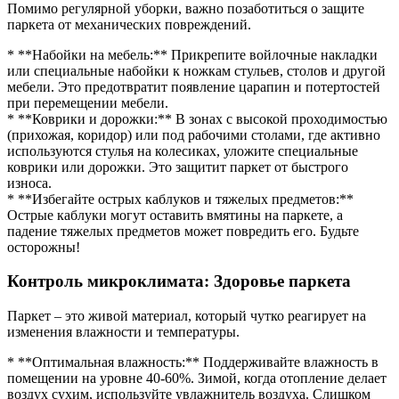
Помимо регулярной уборки, важно позаботиться о защите
паркета от механических повреждений.
* **Набойки на мебель:** Прикрепите войлочные накладки
или специальные набойки к ножкам стульев, столов и другой
мебели. Это предотвратит появление царапин и потертостей
при перемещении мебели.
* **Коврики и дорожки:** В зонах с высокой проходимостью
(прихожая, коридор) или под рабочими столами, где активно
используются стулья на колесиках, уложите специальные
коврики или дорожки. Это защитит паркет от быстрого
износа.
* **Избегайте острых каблуков и тяжелых предметов:**
Острые каблуки могут оставить вмятины на паркете, а
падение тяжелых предметов может повредить его. Будьте
осторожны!
Контроль микроклимата: Здоровье паркета
Паркет – это живой материал, который чутко реагирует на
изменения влажности и температуры.
* **Оптимальная влажность:** Поддерживайте влажность в
помещении на уровне 40-60%. Зимой, когда отопление делает
воздух сухим, используйте увлажнитель воздуха. Слишком