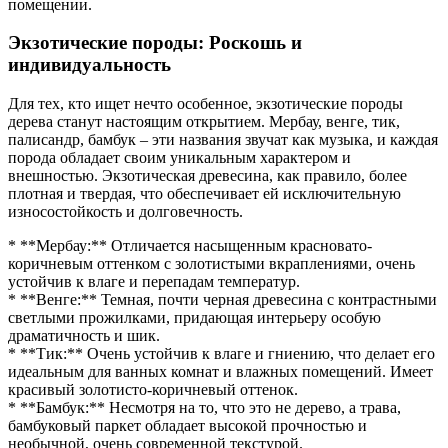
помещении.
Экзотические породы: Роскошь и
индивидуальность
Для тех, кто ищет нечто особенное, экзотические породы
дерева станут настоящим открытием. Мербау, венге, тик,
палисандр, бамбук – эти названия звучат как музыка, и каждая
порода обладает своим уникальным характером и
внешностью. Экзотическая древесина, как правило, более
плотная и твердая, что обеспечивает ей исключительную
износостойкость и долговечность.
* **Мербау:** Отличается насыщенным красновато-
коричневым оттенком с золотистыми вкраплениями, очень
устойчив к влаге и перепадам температур.
* **Венге:** Темная, почти черная древесина с контрастными
светлыми прожилками, придающая интерьеру особую
драматичность и шик.
* **Тик:** Очень устойчив к влаге и гниению, что делает его
идеальным для ванных комнат и влажных помещений. Имеет
красивый золотисто-коричневый оттенок.
* **Бамбук:** Несмотря на то, что это не дерево, а трава,
бамбуковый паркет обладает высокой прочностью и
необычной, очень современной текстурой.