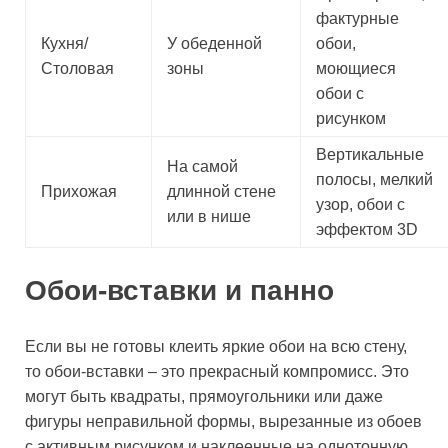
фактурные
Кухня/
У обеденной
обои,
Столовая
зоны
моющиеся
обои с
рисунком
Вертикальные
На самой
полосы, мелкий
Прихожая
длинной стене
узор, обои с
или в нише
эффектом 3D
Обои-вставки и панно
Если вы не готовы клеить яркие обои на всю стену,
то обои-вставки – это прекрасный компромисс. Это
могут быть квадраты, прямоугольники или даже
фигуры неправильной формы, вырезанные из обоев
с активным рисунком и наклеенные на однотонную