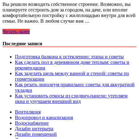
Вы решили возводить собственное строение. Возможно, вы
планируете отстроить дом за городом, на даче, или вполне
комфортабельную постройку с жилплощадью внутри для всей
семьи. Не важно. В любом случае вам …
Мелкозаглубленный
Читать далее
фундамент
своими
Последние записи
руками
Подготовка балкона к остеклению: этапы и советы
Как сделать пол в деревянном доме теплым: советы и
рекомендации
Как заделать щель между ванной и стеной: советы по
герметизации
Как резать линолеум правильно: советы для аккуратной
укладки
Как установить откосы из сэндвич-панели: утепляем
окна и улучшаем внешний вид
Вентиляция
Водопровод и канализация
Водоснабжение
Дизайн интерьера
Дизайн помещений