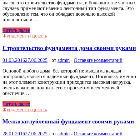
шагов это строительство фундамента, в большинстве частных
случаев применяют именно ленточный тип фундамента. Это
обусловлено тем, что он обладает довольно высокой
прочностью и …
Строительство
Читать далее
ленточного
Фундамент и цоколь
фундамента
Строительство фундамента дома своими руками
01.03.2016
27.06.2025
-
от
admin
-
Оставьте комментарий
Основой любого дома, без которой не мыслима каждая
постройка, является надежный фундамент. Поскольку именно
на этот элемент конструкции приходится высокая нагрузка,
очень важно выполнить его с просчетом всех мелочей,
обеспечив …
Строительство
Читать далее
фундамента
Фундамент и цоколь
дома
своими
Мелкозаглубленный фундамент своими руками
руками
28.01.2016
27.06.2025
-
от
admin
-
Оставьте комментарий