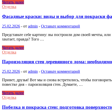
Шлифовка
Читать далее
сруба:
Отделка
подготовка
поверхности
Фасадные краски: виды и выбор для покраски фа
и
технология
25.02.2026
-
от
admin
-
Оставьте комментарий
шлифовки
Представьте себе картину: вы построили дом своей мечты, или
хватает, правда? Того …
Фасадные
Читать далее
краски:
Отделка
виды
и
Пароизоляция стен деревянного дома: необходим
выбор
для
25.02.2026
-
от
admin
-
Оставьте комментарий
покраски
фасада
Привет, друзья! Вот мы и снова встретились, чтобы поговорить
дома
повестке дня – пароизоляция стен. Думаете, …
Пароизоляция
Читать далее
стен
Отделка
деревянного
дома:
Побелка и покраска стен: подготовка поверхност
необходимость