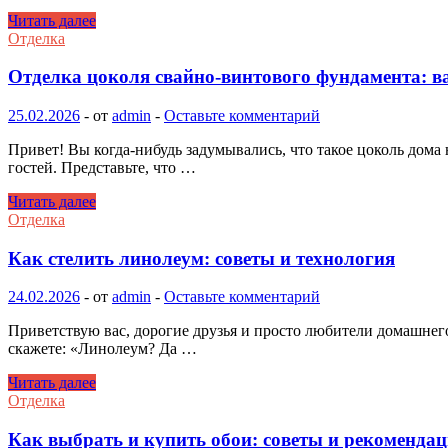
Обшивка
Читать далее
и
Отделка
отделка
дома:
Отделка цоколя свайно-винтового фундамента: 
выбор
материалов
25.02.2026
-
от
admin
-
Оставьте комментарий
и
технология
Привет! Вы когда-нибудь задумывались, что такое цоколь дома 
работ
гостей. Представьте, что …
Отделка
Читать далее
цоколя
Отделка
свайно-
винтового
Как стелить линолеум: советы и технология
фундамента:
варианты
24.02.2026
-
от
admin
-
Оставьте комментарий
и
материалы
Приветствую вас, дорогие друзья и просто любители домашнег
скажете: «Линолеум? Да …
Как
Читать далее
стелить
Отделка
линолеум:
советы
Как выбрать и купить обои: советы и рекоменда