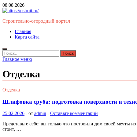
Перейти
08.08.2026
к
содержимому
Строительно-огородный портал
Главная
Карта сайта
Найти:
Главное меню
Отделка
Отделка
Шлифовка сруба: подготовка поверхности и тех
25.02.2026
-
от
admin
-
Оставьте комментарий
Представьте себе: вы только что построили дом своей мечты и
стоит, …