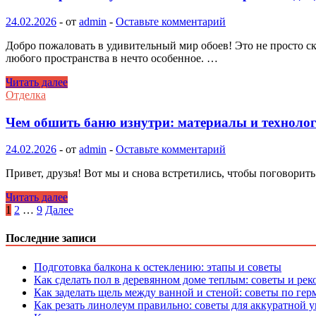
и
технология
24.02.2026
-
от
admin
-
Оставьте комментарий
Добро пожаловать в удивительный мир обоев! Это не просто с
любого пространства в нечто особенное. …
Как
Читать далее
выбрать
Отделка
и
купить
Чем обшить баню изнутри: материалы и технолог
обои:
советы
24.02.2026
-
от
admin
-
Оставьте комментарий
и
рекомендации
Привет, друзья! Вот мы и снова встретились, чтобы поговорить
Чем
Читать далее
обшить
Пагинация
1
2
…
9
Далее
баню
записей
изнутри:
Последние записи
материалы
и
Подготовка балкона к остеклению: этапы и советы
технология
Как сделать пол в деревянном доме теплым: советы и ре
отделки
Как заделать щель между ванной и стеной: советы по ге
Как резать линолеум правильно: советы для аккуратной 