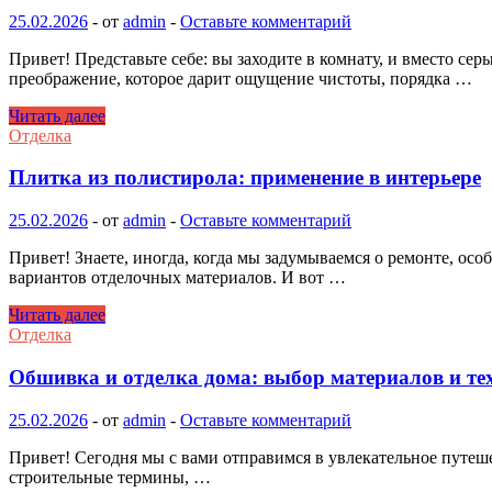
и
25.02.2026
-
от
admin
-
Оставьте комментарий
материалы
Привет! Представьте себе: вы заходите в комнату, и вместо сер
преображение, которое дарит ощущение чистоты, порядка …
Побелка
Читать далее
и
Отделка
покраска
стен:
Плитка из полистирола: применение в интерьере
подготовка
поверхности
25.02.2026
-
от
admin
-
Оставьте комментарий
и
технология
Привет! Знаете, иногда, когда мы задумываемся о ремонте, осо
нанесения
вариантов отделочных материалов. И вот …
Плитка
Читать далее
из
Отделка
полистирола:
применение
Обшивка и отделка дома: выбор материалов и те
в
интерьере
25.02.2026
-
от
admin
-
Оставьте комментарий
Привет! Сегодня мы с вами отправимся в увлекательное путеше
строительные термины, …