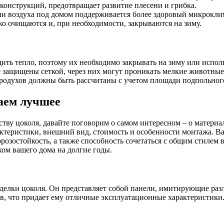
конструкций, предотвращает развитие плесени и грибка.
ии воздуха под домом поддерживается более здоровый микрокли
о очищаются и, при необходимости, закрываются на зиму.
ить тепло, поэтому их необходимо закрывать на зиму или испол
 защищены сеткой, через них могут проникать мелкие животные
продухов должны быть рассчитаны с учетом площади подпольног
аем лучшее
ству цоколя, давайте поговорим о самом интересном – о матери
ктеристики, внешний вид, стоимость и особенности монтажа. Ва
орозостойкость, а также способность сочетаться с общим стилем 
ком вашего дома на долгие годы.
делки цоколя. Он представляет собой панели, имитирующие разл
 что придает ему отличные эксплуатационные характеристики. О