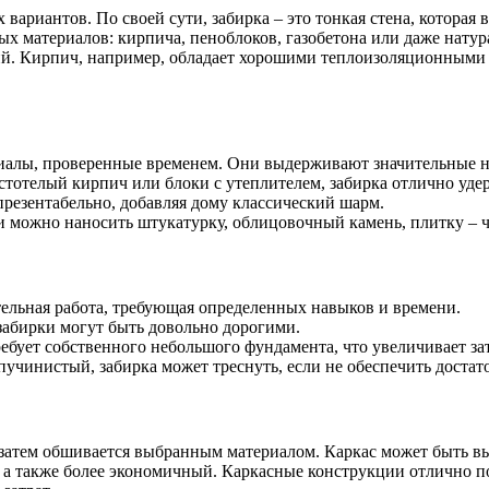
вариантов. По своей сути, забирка – это тонкая стена, которая 
х материалов: кирпича, пеноблоков, газобетона или даже натур
й. Кирпич, например, обладает хорошими теплоизоляционными с
риалы, проверенные временем. Они выдерживают значительные н
стотелый кирпич или блоки с утеплителем, забирка отлично уде
презентабельно, добавляя дому классический шарм.
можно наносить штукатурку, облицовочный камень, плитку – чт
ительная работа, требующая определенных навыков и времени.
забирки могут быть довольно дорогими.
бует собственного небольшого фундамента, что увеличивает зат
 пучинистый, забирка может треснуть, если не обеспечить дост
й затем обшивается выбранным материалом. Каркас может быть в
 а также более экономичный. Каркасные конструкции отлично по