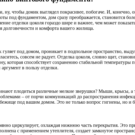
и, ну, чтобы домик выглядел покрасивее, побогаче. И, конечно, 
тоты под фундаментом, дом сразу преображается, становится бол
чение отделки цоколя гораздо шире и важнее, чем может показа
ля долговечности и комфорта вашего жилища.
 гуляет под домом, проникает в подпольное пространство, выдув
гласитесь, совсем не радует. Отделка цоколя, словно щит, стано
зону, которая способствует сохранению стабильной температуры п
 аргумент в пользу отделки.
ачинают плодиться различные мелкие зверушки? Мыши, крысы, а т
проблемами – от порчи коммуникаций до распространения инфекц
убежище под вашим домом. Это не только вопрос гигиены, но и 
янно циркулирует, охлаждая нижнюю часть перекрытия. Это прив
ыполнена с применением утеплителя, создает замкнутое простран