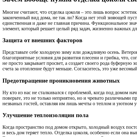
Многие считают, что отделка цоколя – это лишь вопрос эстетик
законченный вид дома, не так ли? Когда нет этой зияющей пус
единственная и даже не главная причина. Функциональное зна
элемент, который решает целый ряд задач, жизненно важных д
Защита от внешних факторов
Представьте себе холодную зиму или дождливую осень. Ветерок
благоприятные условия для развития плесени и грибка, что, со
не просто закрывает просвет, а создает своего рода буферную 
счета за отопление будут меньше. Согласитесь, это уже весомый
Предотвращение проникновения животных
Ну кто из нас не сталкивался с проблемой, когда под домом н
поверьте, это не только неприятно, но и чревато различными 
незваных гостей, оставляя им лишь мечты о теплом и уютном 
Улучшение теплоизоляции пола
Когда пространство под домом открыто, холодный воздух посто
и весь дом теряет тепло. Отделка цоколя, особенно если она в