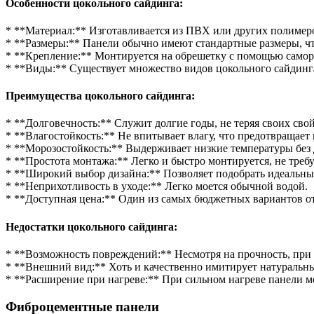
Особенности цокольного сайдинга:
* **Материал:** Изготавливается из ПВХ или других полимеро
* **Размеры:** Панели обычно имеют стандартные размеры, чт
* **Крепление:** Монтируется на обрешетку с помощью саморе
* **Виды:** Существует множество видов цокольного сайдинга
Преимущества цокольного сайдинга:
* **Долговечность:** Служит долгие годы, не теряя своих сво
* **Влагостойкость:** Не впитывает влагу, что предотвращает
* **Морозостойкость:** Выдерживает низкие температуры без
* **Простота монтажа:** Легко и быстро монтируется, не треб
* **Широкий выбор дизайна:** Позволяет подобрать идеальны
* **Неприхотливость в уходе:** Легко моется обычной водой.
* **Доступная цена:** Один из самых бюджетных вариантов о
Недостатки цокольного сайдинга:
* **Возможность повреждений:** Несмотря на прочность, при 
* **Внешний вид:** Хоть и качественно имитирует натуральные
* **Расширение при нагреве:** При сильном нагреве панели мо
Фиброцементные панели