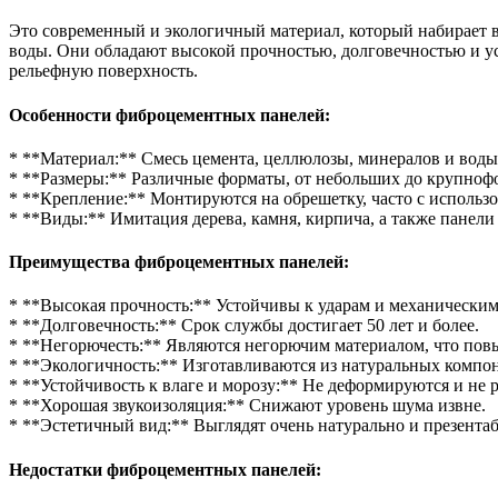
Это современный и экологичный материал, который набирает 
воды. Они обладают высокой прочностью, долговечностью и ус
рельефную поверхность.
Особенности фиброцементных панелей:
* **Материал:** Смесь цемента, целлюлозы, минералов и воды
* **Размеры:** Различные форматы, от небольших до крупноф
* **Крепление:** Монтируются на обрешетку, часто с использ
* **Виды:** Имитация дерева, камня, кирпича, а также панели
Преимущества фиброцементных панелей:
* **Высокая прочность:** Устойчивы к ударам и механически
* **Долговечность:** Срок службы достигает 50 лет и более.
* **Негорючесть:** Являются негорючим материалом, что пов
* **Экологичность:** Изготавливаются из натуральных компо
* **Устойчивость к влаге и морозу:** Не деформируются и не 
* **Хорошая звукоизоляция:** Снижают уровень шума извне.
* **Эстетичный вид:** Выглядят очень натурально и презентаб
Недостатки фиброцементных панелей: