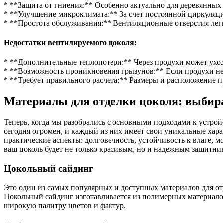
* **Защита от гниения:** Особенно актуально для деревянных 
* **Улучшение микроклимата:** За счет постоянной циркуляц
* **Простота обслуживания:** Вентиляционные отверстия легк
Недостатки вентилируемого цоколя:
* **Дополнительные теплопотери:** Через продухи может уход
* **Возможность проникновения грызунов:** Если продухи не
* **Требует правильного расчета:** Размеры и расположение 
Материалы для отделки цоколя: выбир
Теперь, когда мы разобрались с основными подходами к устрой
сегодня огромен, и каждый из них имеет свои уникальные хара
практические аспекты: долговечность, устойчивость к влаге, м
ваш цоколь будет не только красивым, но и надежным защитни
Цокольный сайдинг
Это один из самых популярных и доступных материалов для от
Цокольный сайдинг изготавливается из полимерных материалов,
широкую палитру цветов и фактур.