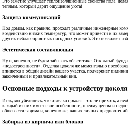
Это заметно улучшает теплоизоляционные свойства пола, дела
теплым, который дарит ощущение уюта!
Защита коммуникаций
Под домом, как правило, проходят различные инженерные ком
воздействию низких температур, что может привести к их зам
других неблагоприятных погодных условий. Это позволяет изб
Эстетическая составляющая
Ну и, конечно, не будем забывать об эстетике. Открытый фунд
«недостроенности». Отделка цоколя же моментально преобража
впишется в общий дизайн вашего участка, подчеркнет индивиду
законченный и привлекательный вид.
Основные подходы к устройству цоколя
Итак, мы убедились, что отделка цоколя – это не прихоть, а не
каждый из них имеет свои особенности, преимущества и недост
общего стиля дома и, конечно же, ваших личных предпочтений.
Забирка из кирпича или блоков