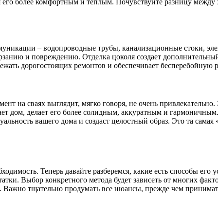
я его более комфортным и теплым. Почувствуйте разницу между х
муникации – водопроводные трубы, канализационные стоки, эле
ерзанию и повреждению. Отделка цоколя создает дополнительный
ежать дорогостоящих ремонтов и обеспечивает бесперебойную р
амент на сваях выглядит, мягко говоря, не очень привлекательн
ет дом, делает его более солидным, аккуратным и гармоничным
альность вашего дома и создаст целостный образ. Это та самая
обходимость. Теперь давайте разберемся, какие есть способы его
атки. Выбор конкретного метода будет зависеть от многих факто
 Важно тщательно продумать все нюансы, прежде чем принимать 