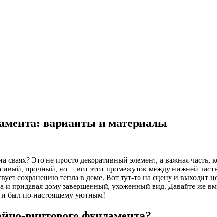
дамента: варианты и материалы
на сваях? Это не просто декоративный элемент, а важная часть,
красивый, прочный, но… вот этот промежуток между нижней часть
ствует сохранению тепла в доме. Вот тут-то на сцену и выходит ц
а и придавая дому завершенный, ухоженный вид. Давайте же вме
то и был по-настоящему уютным!
айно-винтового фундамента?