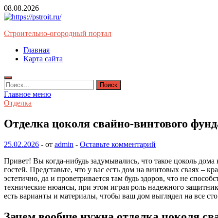
Перейти
08.08.2026
к
содержимому
Строительно-огородный портал
Главная
Карта сайта
Найти:
Главное меню
Отделка
Отделка цоколя свайно-винтового фун
25.02.2026
-
от
admin
-
Оставьте комментарий
Привет! Вы когда-нибудь задумывались, что такое цоколь дома 
гостей. Представьте, что у вас есть дом на винтовых сваях – 
эстетично, да и проветривается там будь здоров, что не способ
технические нюансы, при этом играя роль надежного защитник
есть варианты и материалы, чтобы ваш дом выглядел на все с
Зачем вообще нужна отделка цоколя св