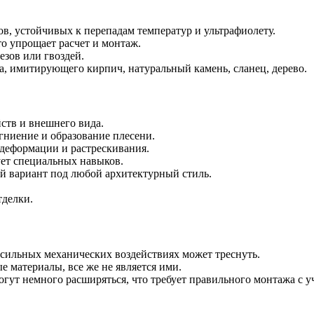
в, устойчивых к перепадам температур и ультрафиолету.
о упрощает расчет и монтаж.
зов или гвоздей.
, имитирующего кирпич, натуральный камень, сланец, дерево.
йств и внешнего вида.
 гниение и образование плесени.
 деформации и растрескивания.
ует специальных навыков.
й вариант под любой архитектурный стиль.
тделки.
сильных механических воздействиях может треснуть.
 материалы, все же не является ими.
гут немного расширяться, что требует правильного монтажа с у