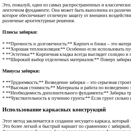
Это, пожалуй, один из самых распространенных и классических 
ленточном фундаменте. Она может быть выполнена из различны
которое обеспечивает отличную защиту от внешних воздействи
различные архитектурные решения.
Плюсы забирки:
* **Прочность и долговечность:** Кирпич и блоки – это мате
* **Хорошая теплоизоляция:** Особенно если использовать пу
* **Эстетика:** Кирпичная кладка всегда выглядит солидно и 
* **Широкий выбор отделочных материалов:** Поверх забирки 
Минусы забирки:
* **Трудоемкость:** Возведение забирки – это серьезная стро
* **Высокая стоимость:** Материалы и работа по возведению 
* **Необходимость дополнительного фундамента:** Забирка тре
* **Чувствительность к пучению грунта:** Если грунт сильно
Использование каркасных конструкций
Этот метод заключается в создании несущего каркаса, которы
Это более легкий и быстрый вариант по сравнению с забиркой,