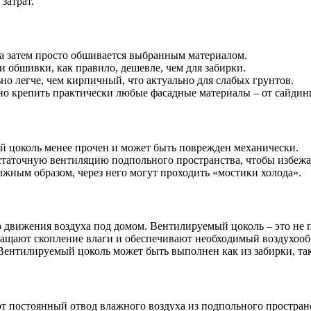
затрат.
 а затем просто обшивается выбранным материалом.
и обшивки, как правило, дешевле, чем для забирки.
но легче, чем кирпичный, что актуально для слабых грунтов.
о крепить практически любые фасадные материалы – от сайдинг
й цоколь менее прочен и может быть поврежден механически.
статочную вентиляцию подпольного пространства, чтобы избежат
лжным образом, через него могут проходить «мостики холода».
 движения воздуха под домом. Вентилируемый цоколь – это не п
ащают скопление влаги и обеспечивают необходимый воздухообм
ентилируемый цоколь может быть выполнен как из забирки, так
т постоянный отвод влажного воздуха из подпольного простран