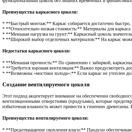
функциональный цоколь без лишних временных и финансовых 
Преимущества каркасного цоколя:
* **Быстрый монтаж:** Каркас собирается достаточно быстро,
* **Относительно низкая стоимость:** Материалы для каркаса 
* **Меньшая нагрузка на грунт:** Каркасный цоколь значитель
* **Широкий выбор отделочных материалов:** На каркас можн
Недостатки каркасного цоколя:
* **Меньшая прочность:** По сравнению с забиркой, каркасны
* **Требуется хорошая вентиляция:** Важно предусмотреть до
* **Возможны «мостики холода»:** Если каркас не утеплен до
Создание вентилируемого цоколя
Этот подход акцентирует внимание на обеспечении свободного
вентиляционными отверстиями (продухами), которые предотвр
избыточная влажность может привести к гниению древесины. В
Преимущества вентилируемого цоколя:
* **Предотвращение скопления влаги:** Продухи обеспечиваю