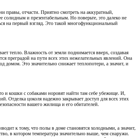
они правы, отчасти. Приятно смотреть на аккуратный,
ее солидным и презентабельным. Но поверьте, это далеко не
ться на первый взгляд. Это такой многофункциональный
ает тепло. Влажность от земли поднимается вверх, создавая
вится преградой на пути всех этих нежелательных явлений. Она
од домом. Это значительно снижает теплопотери, а значит, и
о и кошки с собаками норовят найти там себе убежище. И,
ий. Отделка цоколя надежно закрывает доступ для всех этих
безопасности вашего жилища и его обитателей.
одит к тому, что полы в доме становятся холодными, а значит,
ство, в котором температура значительно выше, чем снаружи.