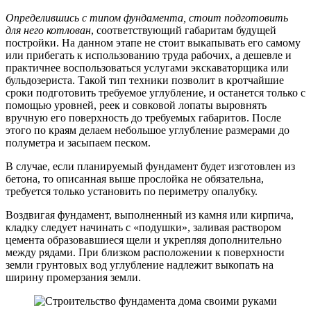
Определившись с типом фундамента, стоит подготовить
для него котлован
, соответствующий габаритам будущей
постройки. На данном этапе не стоит выкапывать его самому
или прибегать к использованию труда рабочих, а дешевле и
практичнее воспользоваться услугами экскаваторщика или
бульдозериста. Такой тип техники позволит в кротчайшие
сроки подготовить требуемое углубление, и останется только с
помощью уровней, реек и совковой лопаты выровнять
вручную его поверхность до требуемых габаритов. После
этого по краям делаем небольшое углубление размерами до
полуметра и засыпаем песком.
В случае, если планируемый фундамент будет изготовлен из
бетона, то описанная выше прослойка не обязательна,
требуется только установить по периметру опалубку.
Воздвигая фундамент, выполненный из камня или кирпича,
кладку следует начинать с «подушки», заливая раствором
цемента образовавшиеся щели и укрепляя дополнительно
между рядами. При близком расположении к поверхности
земли грунтовых вод углубление надлежит выкопать на
ширину промерзания земли.