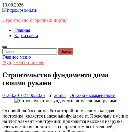
Перейти
10.08.2026
к
содержимому
Строительно-огородный портал
Главная
Карта сайта
Найти:
Главное меню
Фундамент и цоколь
Строительство фундамента дома
своими руками
01.03.2016
27.06.2025
-
от
admin
-
Оставьте комментарий
Основой любого дома, без которой не мыслима каждая
постройка, является надежный
фундамент
. Поскольку именно
на этот элемент конструкции приходится высокая нагрузка,
очень важно выполнить его с просчетом всех мелочей,
обеспечив долговечность и устойчивость.