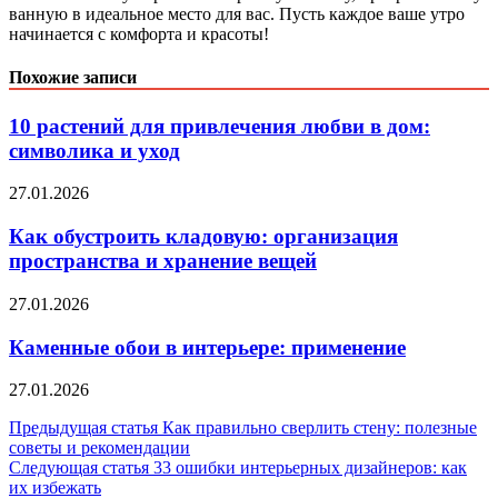
ванную в идеальное место для вас. Пусть каждое ваше утро
начинается с комфорта и красоты!
Похожие записи
10 растений для привлечения любви в дом:
символика и уход
27.01.2026
Как обустроить кладовую: организация
пространства и хранение вещей
27.01.2026
Каменные обои в интерьере: применение
27.01.2026
Навигация
Предыдущая статья
Как правильно сверлить стену: полезные
советы и рекомендации
по
Следующая статья
33 ошибки интерьерных дизайнеров: как
записям
их избежать