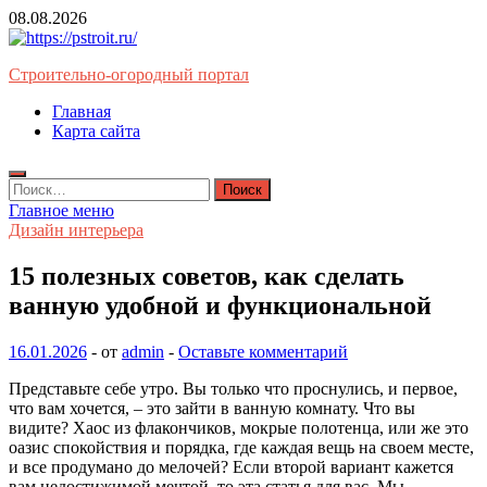
Перейти
08.08.2026
к
содержимому
Строительно-огородный портал
Главная
Карта сайта
Найти:
Главное меню
Дизайн интерьера
15 полезных советов, как сделать
ванную удобной и функциональной
16.01.2026
-
от
admin
-
Оставьте комментарий
Представьте себе утро. Вы только что проснулись, и первое,
что вам хочется, – это зайти в ванную комнату. Что вы
видите? Хаос из флакончиков, мокрые полотенца, или же это
оазис спокойствия и порядка, где каждая вещь на своем месте,
и все продумано до мелочей? Если второй вариант кажется
вам недостижимой мечтой, то эта статья для вас. Мы