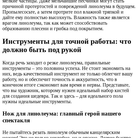
мелкие частицы. Даже мельчайшие песчинки могут стать
причиной протертостей и повреждений линолеума в будущем.
Пропылесосьте, а затем протрите пол влажной тряпкой и
дайте ему полностью высохнуть. Влажность также является
врагом линолеума, так как может способствовать
образованию плесени и грибка под покрытием.
Инструменты для точной работы: что
должно быть под рукой
Когда речь заходит о резке линолеума, правильные
инструменты – это половина успеха. Не стоит экономить на
них, ведь качественный инструмент не только облегчит вашу
работу, но и обеспечит точность и аккуратность, что в
конечном итоге сэкономит вам время и нервы. Представьте,
что вы художник, которому нужен идеальный набор кистей
для создания шедевра. Так и здесь – для идеального пола
нужны идеальные инструменты.
Нож для линолеума: главный герой нашего
спектакля
Не пытайтесь резать линолеум обычным канцелярским
ножом! Это не только неудобно, но и опасно. Лезвие быстро