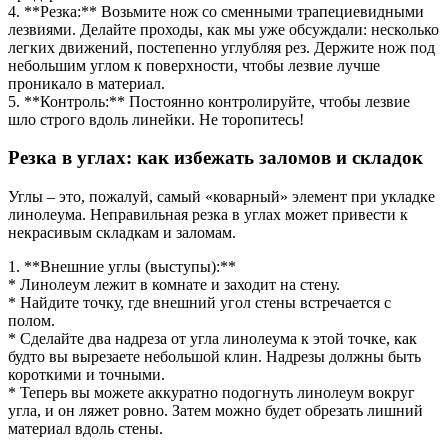
4. **Резка:** Возьмите нож со сменными трапециевидными
лезвиями. Делайте проходы, как мы уже обсуждали: несколько
легких движений, постепенно углубляя рез. Держите нож под
небольшим углом к поверхности, чтобы лезвие лучше
проникало в материал.
5. **Контроль:** Постоянно контролируйте, чтобы лезвие
шло строго вдоль линейки. Не торопитесь!
Резка в углах: как избежать заломов и складок
Углы – это, пожалуй, самый «коварный» элемент при укладке
линолеума. Неправильная резка в углах может привести к
некрасивым складкам и заломам.
1. **Внешние углы (выступы):**
* Линолеум лежит в комнате и заходит на стену.
* Найдите точку, где внешний угол стены встречается с
полом.
* Сделайте два надреза от угла линолеума к этой точке, как
будто вы вырезаете небольшой клин. Надрезы должны быть
короткими и точными.
* Теперь вы можете аккуратно подогнуть линолеум вокруг
угла, и он ляжет ровно. Затем можно будет обрезать лишний
материал вдоль стены.