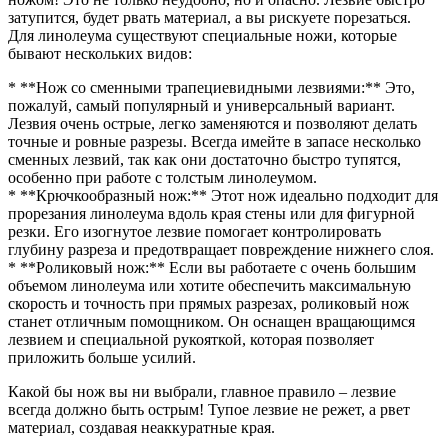
затупится, будет рвать материал, а вы рискуете порезаться.
Для линолеума существуют специальные ножи, которые
бывают нескольких видов:
* **Нож со сменными трапециевидными лезвиями:** Это,
пожалуй, самый популярный и универсальный вариант.
Лезвия очень острые, легко заменяются и позволяют делать
точные и ровные разрезы. Всегда имейте в запасе несколько
сменных лезвий, так как они достаточно быстро тупятся,
особенно при работе с толстым линолеумом.
* **Крючкообразный нож:** Этот нож идеально подходит для
прорезания линолеума вдоль края стены или для фигурной
резки. Его изогнутое лезвие помогает контролировать
глубину разреза и предотвращает повреждение нижнего слоя.
* **Роликовый нож:** Если вы работаете с очень большим
объемом линолеума или хотите обеспечить максимальную
скорость и точность при прямых разрезах, роликовый нож
станет отличным помощником. Он оснащен вращающимся
лезвием и специальной рукояткой, которая позволяет
приложить больше усилий.
Какой бы нож вы ни выбрали, главное правило – лезвие
всегда должно быть острым! Тупое лезвие не режет, а рвет
материал, создавая неаккуратные края.