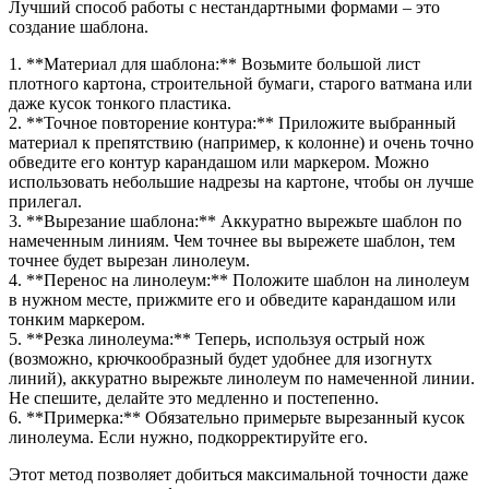
Лучший способ работы с нестандартными формами – это
создание шаблона.
1. **Материал для шаблона:** Возьмите большой лист
плотного картона, строительной бумаги, старого ватмана или
даже кусок тонкого пластика.
2. **Точное повторение контура:** Приложите выбранный
материал к препятствию (например, к колонне) и очень точно
обведите его контур карандашом или маркером. Можно
использовать небольшие надрезы на картоне, чтобы он лучше
прилегал.
3. **Вырезание шаблона:** Аккуратно вырежьте шаблон по
намеченным линиям. Чем точнее вы вырежете шаблон, тем
точнее будет вырезан линолеум.
4. **Перенос на линолеум:** Положите шаблон на линолеум
в нужном месте, прижмите его и обведите карандашом или
тонким маркером.
5. **Резка линолеума:** Теперь, используя острый нож
(возможно, крючкообразный будет удобнее для изогнутх
линий), аккуратно вырежьте линолеум по намеченной линии.
Не спешите, делайте это медленно и постепенно.
6. **Примерка:** Обязательно примерьте вырезанный кусок
линолеума. Если нужно, подкорректируйте его.
Этот метод позволяет добиться максимальной точности даже