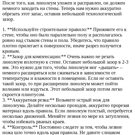
После того, как линолеум уложен и расправлен, он должен
немного заходить на стены. Теперь нам нужно аккуратно
обрезать этот запас, оставив небольшой технологический
зазор.
1. **Используйте строительное правило:** Прижмите его к
стене, чтобы оно было параллельно полу и располагалось
ровно над стыком стены и пола. Убедитесь, что правило
плотно прилегает к поверхности, иначе разрез получится
кривым.
2. **Зазор для компенсации:** Очень важно не резать
линолеум вплотную к стене. Оставьте небольшой зазор в 2-3
мм. Это нужно для того, чтобы линолеум мог «дышать» –
немного расширяться или сжиматься в зависимости от
температуры и влажности в помещении. Если не оставить
такой зазор, то при расширении линолеум может пойти
волнами или вздуться. Этот небольшой зазор потом легко
скроется плинтусом.
3. **Аккуратная резка:** Возьмите острый нож для
линолеума. Делайте несколько проходов, аккуратно прорезая
материал вдоль правила. Если линолеум толстый, потребуется
несколько движений. Меняйте лезвия по мере их затупления,
чтобы избежать рваных краев.
4. **Контроль:** Постоянно следите за тем, чтобы лезвие
ножа шло точно вдоль края правила. Не давите слишком