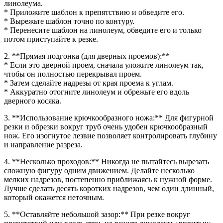
линолеума.
* Приложите шаблон к препятствию и обведите его.
* Вырежьте шаблон точно по контуру.
* Перенесите шаблон на линолеум, обведите его и только
потом приступайте к резке.
2. **Прямая подгонка (для дверных проемов):**
* Если это дверной проем, сначала уложите линолеум так,
чтобы он полностью перекрывал проем.
* Затем сделайте надрезы от края проема к углам.
* Аккуратно отогните линолеум и обрежьте его вдоль
дверного косяка.
3. **Использование крючкообразного ножа:** Для фигурной
резки и обрезки вокруг труб очень удобен крючкообразный
нож. Его изогнутое лезвие позволяет контролировать глубину
и направление разреза.
4. **Несколько проходов:** Никогда не пытайтесь вырезать
сложную фигуру одним движением. Делайте несколько
мелких надрезов, постепенно приближаясь к нужной форме.
Лучше сделать десять коротких надрезов, чем один длинный,
который окажется неточным.
5. **Оставляйте небольшой зазор:** При резке вокруг