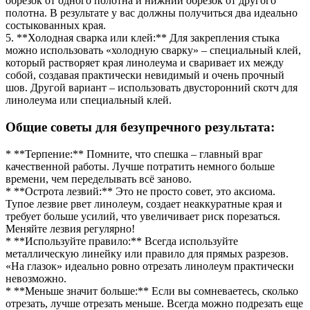
обрезок от одного полотна и нижний обрезок от другого
полотна. В результате у вас должны получиться два идеально
состыкованных края.
5. **Холодная сварка или клей:** Для закрепления стыка
можно использовать «холодную сварку» – специальный клей,
который растворяет края линолеума и сваривает их между
собой, создавая практически невидимый и очень прочный
шов. Другой вариант – использовать двусторонний скотч для
линолеума или специальный клей.
Общие советы для безупречного результата:
* **Терпение:** Помните, что спешка – главный враг
качественной работы. Лучше потратить немного больше
времени, чем переделывать всё заново.
* **Острота лезвий:** Это не просто совет, это аксиома.
Тупое лезвие рвет линолеум, создает неаккуратные края и
требует больше усилий, что увеличивает риск порезаться.
Меняйте лезвия регулярно!
* **Используйте правило:** Всегда используйте
металлическую линейку или правило для прямых разрезов.
«На глазок» идеально ровно отрезать линолеум практически
невозможно.
* **Меньше значит больше:** Если вы сомневаетесь, сколько
отрезать, лучше отрезать меньше. Всегда можно подрезать еще