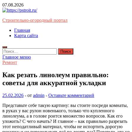
Перейти
07.08.2026
к
содержимому
Строительно-огородный портал
Главная
Карта сайта
Найти:
Главное меню
Ремонт
Как резать линолеум правильно:
советы для аккуратной укладки
25.02.2026
-
от
admin
-
Оставьте комментарий
Представьте себе такую картину: вы стоите посреди комнаты,
в руках у вас рулон новенького, только что купленного
линолеума, а в голове роится множество вопросов. Как его
уложить? С чего начать? И главное – как правильно разрезать
этот неподатливый материал, чтобы не испортить дорогую
покупку и не переделывать всё по десять раз? Поверьте, это не