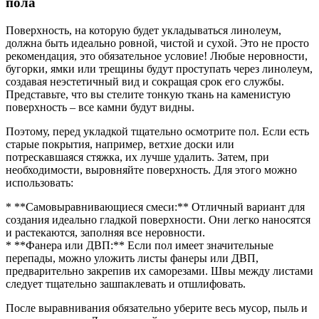
пола
Поверхность, на которую будет укладываться линолеум,
должна быть идеально ровной, чистой и сухой. Это не просто
рекомендация, это обязательное условие! Любые неровности,
бугорки, ямки или трещины будут проступать через линолеум,
создавая неэстетичный вид и сокращая срок его службы.
Представьте, что вы стелите тонкую ткань на каменистую
поверхность – все камни будут видны.
Поэтому, перед укладкой тщательно осмотрите пол. Если есть
старые покрытия, например, ветхие доски или
потрескавшаяся стяжка, их лучше удалить. Затем, при
необходимости, выровняйте поверхность. Для этого можно
использовать:
* **Самовыравнивающиеся смеси:** Отличный вариант для
создания идеально гладкой поверхности. Они легко наносятся
и растекаются, заполняя все неровности.
* **Фанера или ДВП:** Если пол имеет значительные
перепады, можно уложить листы фанеры или ДВП,
предварительно закрепив их саморезами. Швы между листами
следует тщательно зашпаклевать и отшлифовать.
После выравнивания обязательно уберите весь мусор, пыль и