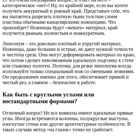
категорическое «нет»! Ну, по крайней мере, если вы хотите
получить аккуратный и ровный край. Представьте себе, что
вы пытаетесь разрезать плотную ткань толстым слоем
пластика обычными канцелярскими ножницами. Что
произойдет? Ножницы будут «жевать» материал, край
получится рваным, волнистым и неаккуратным.
Линолеум – это довольно плотный и упругий материал.
Ножницы, даже большие и острые, не дают нужной точности
и чистоты среза. Они могут деформировать материал по краю,
что потом сделает невозможным идеальную подгонку к стене
или стыковку полотен. Поэтому, для резки линолеума всегда
используйте только специальный нож со сменными лезвиями.
Он предназначен именно для этого, обеспечивает прямой и
чистый рез, а главное – безопаснее в работе.
Как быть с круглыми углами или
нестандартными формами?
Отличный вопрос! Не все комнаты имеют идеальные прямые
углы. Иногда встречаются колонны, полукруглые выступы,
изогнутые стены или другие архитектурные особенности. В
таких случаях метод «на глазок» точно не сработает.