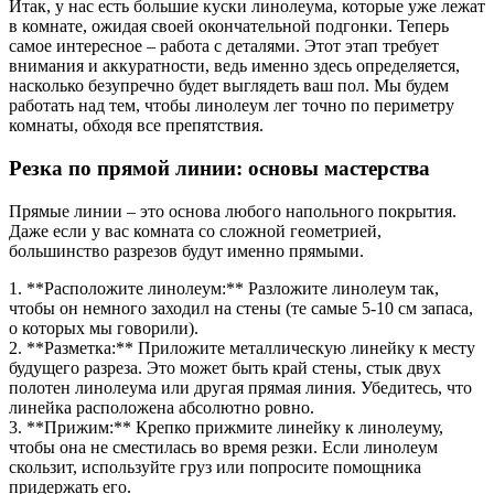
Итак, у нас есть большие куски линолеума, которые уже лежат
в комнате, ожидая своей окончательной подгонки. Теперь
самое интересное – работа с деталями. Этот этап требует
внимания и аккуратности, ведь именно здесь определяется,
насколько безупречно будет выглядеть ваш пол. Мы будем
работать над тем, чтобы линолеум лег точно по периметру
комнаты, обходя все препятствия.
Резка по прямой линии: основы мастерства
Прямые линии – это основа любого напольного покрытия.
Даже если у вас комната со сложной геометрией,
большинство разрезов будут именно прямыми.
1. **Расположите линолеум:** Разложите линолеум так,
чтобы он немного заходил на стены (те самые 5-10 см запаса,
о которых мы говорили).
2. **Разметка:** Приложите металлическую линейку к месту
будущего разреза. Это может быть край стены, стык двух
полотен линолеума или другая прямая линия. Убедитесь, что
линейка расположена абсолютно ровно.
3. **Прижим:** Крепко прижмите линейку к линолеуму,
чтобы она не сместилась во время резки. Если линолеум
скользит, используйте груз или попросите помощника
придержать его.