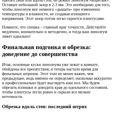
препятствий или вдоль стен, не режьте линолеум «впритык».
Оставьте небольшой зазор в 2-3 мм. Это необходимо для того,
чтобы линолеум мог немного «дышать» при изменении
температуры и влажности, не создавая излишнего
напряжения. Этот зазор потом легко скроется плинтусами.
Помните, что спешка – главный враг точности. Действуйте
медленно, внимательно и методично, и тогда ваш линолеум
ляжет идеально!
Финальная подгонка и обрезка:
доведение до совершенства
Итак, основные куски линолеума уже лежат в комнате,
обойдены все препятствия, и теперь настало время для
финальных штрихов. Этот этап не менее важен, чем
предыдущие, ведь именно он определяет, насколько аккуратно
и профессионально будет выглядеть ваш пол. Мы будем
обрезать излишки и доводить края до идеального состояния,
чтобы плинтусы легли ровно и скрыли все мелкие
неточности.
Обрезка вдоль стен: последний штрих