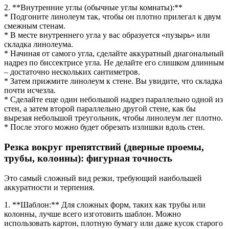
2. **Внутренние углы (обычные углы комнаты):**
* Подгоните линолеум так, чтобы он плотно прилегал к двум
смежным стенам.
* В месте внутреннего угла у вас образуется «пузырь» или
складка линолеума.
* Начиная от самого угла, сделайте аккуратный диагональный
надрез по биссектрисе угла. Не делайте его слишком длинным
– достаточно нескольких сантиметров.
* Затем прижмите линолеум к стене. Вы увидите, что складка
почти исчезла.
* Сделайте еще один небольшой надрез параллельно одной из
стен, а затем второй параллельно другой стене, как бы
вырезая небольшой треугольник, чтобы линолеум лег плотно.
* После этого можно будет обрезать излишки вдоль стен.
Резка вокруг препятствий (дверные проемы,
трубы, колонны): фигурная точность
Это самый сложный вид резки, требующий наибольшей
аккуратности и терпения.
1. **Шаблон:** Для сложных форм, таких как трубы или
колонны, лучше всего изготовить шаблон. Можно
использовать картон, плотную бумагу или даже кусок старого