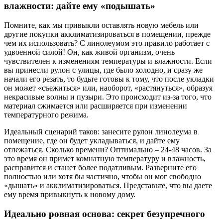
влажности: дайте ему «подышать»
Помните, как мы привыкли оставлять новую мебель или
другие покупки акклиматизироваться в помещении, прежде
чем их использовать? С линолеумом это правило работает с
удвоенной силой! Он, как живой организм, очень
чувствителен к изменениям температуры и влажности. Если
вы принесли рулон с улицы, где было холодно, и сразу же
начали его резать, то будьте готовы к тому, что после укладки
он может «съежиться» или, наоборот, «растянуться», образуя
некрасивые волны и пузыри. Это происходит из-за того, что
материал сжимается или расширяется при изменении
температурного режима.
Идеальный сценарий таков: занесите рулон линолеума в
помещение, где он будет укладываться, и дайте ему
отлежаться. Сколько времени? Оптимально – 24-48 часов. За
это время он примет комнатную температуру и влажность,
расправится и станет более податливым. Разверните его
полностью или хотя бы частично, чтобы он мог свободно
«дышать» и акклиматизироваться. Представьте, что вы даете
ему время привыкнуть к новому дому.
Идеально ровная основа: секрет безупречного