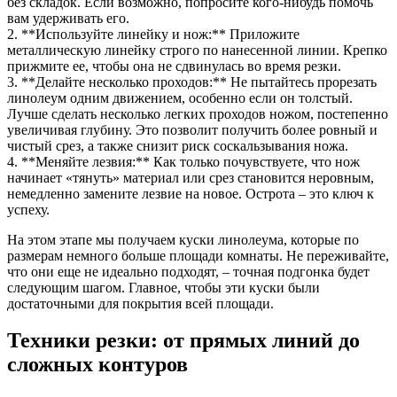
без складок. Если возможно, попросите кого-нибудь помочь
вам удерживать его.
2. **Используйте линейку и нож:** Приложите
металлическую линейку строго по нанесенной линии. Крепко
прижмите ее, чтобы она не сдвинулась во время резки.
3. **Делайте несколько проходов:** Не пытайтесь прорезать
линолеум одним движением, особенно если он толстый.
Лучше сделать несколько легких проходов ножом, постепенно
увеличивая глубину. Это позволит получить более ровный и
чистый срез, а также снизит риск соскальзывания ножа.
4. **Меняйте лезвия:** Как только почувствуете, что нож
начинает «тянуть» материал или срез становится неровным,
немедленно замените лезвие на новое. Острота – это ключ к
успеху.
На этом этапе мы получаем куски линолеума, которые по
размерам немного больше площади комнаты. Не переживайте,
что они еще не идеально подходят, – точная подгонка будет
следующим шагом. Главное, чтобы эти куски были
достаточными для покрытия всей площади.
Техники резки: от прямых линий до
сложных контуров