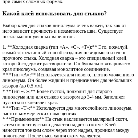
при самых сложных формах.
Какой клей использовать для стыков?
Выбор клея для стыков линолеума очень важен, так как от
него зависит прочность и незаметность шва. Существует
несколько популярных вариантов:
1. **Холодная сварка (тип «А», «С», «Т»):** Это, пожалуй,
самый эффективный способ создания невидимого и очень
прочного стыка. Холодная сварка – это специальный клей,
который содержит растворители. Он буквально «сваривает»
края линолеума, создавая монолитное соединение.
* **Тип «А»:** Используется для нового, плотно уложенного
линолеума. Он более жидкий и предназначен для небольших
зазоров (до 0,5 мм).
* **Тип «С»:** Более густой, подходит для старого
линолеума или для стыков с зазором до 3-4 мм. Заполняет
пустоты и склеивает края.
* **Тип «Т»:** Используется для многослойного линолеума,
часто в коммерческих помещениях.
* **Применение:** На стык наклеивается малярный скотч,
затем по центру стыка делается надрез в скотче. Клей
наносится тонким слоем через этот надрез, проникая между
полотнами. После высыхания скотч удаляется.