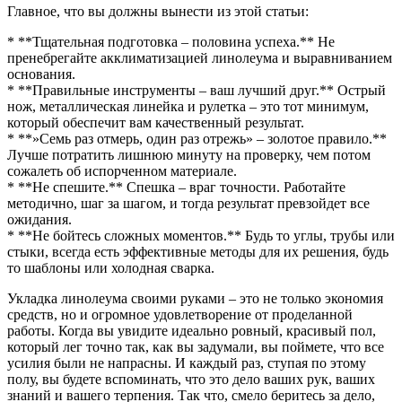
Главное, что вы должны вынести из этой статьи:
* **Тщательная подготовка – половина успеха.** Не
пренебрегайте акклиматизацией линолеума и выравниванием
основания.
* **Правильные инструменты – ваш лучший друг.** Острый
нож, металлическая линейка и рулетка – это тот минимум,
который обеспечит вам качественный результат.
* **»Семь раз отмерь, один раз отрежь» – золотое правило.**
Лучше потратить лишнюю минуту на проверку, чем потом
сожалеть об испорченном материале.
* **Не спешите.** Спешка – враг точности. Работайте
методично, шаг за шагом, и тогда результат превзойдет все
ожидания.
* **Не бойтесь сложных моментов.** Будь то углы, трубы или
стыки, всегда есть эффективные методы для их решения, будь
то шаблоны или холодная сварка.
Укладка линолеума своими руками – это не только экономия
средств, но и огромное удовлетворение от проделанной
работы. Когда вы увидите идеально ровный, красивый пол,
который лег точно так, как вы задумали, вы поймете, что все
усилия были не напрасны. И каждый раз, ступая по этому
полу, вы будете вспоминать, что это дело ваших рук, ваших
знаний и вашего терпения. Так что, смело беритесь за дело,