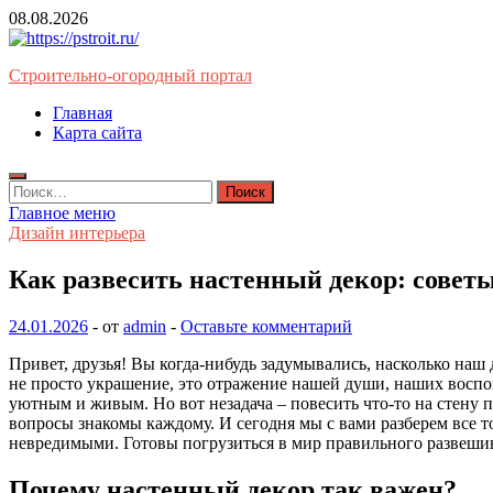
Перейти
08.08.2026
к
содержимому
Строительно-огородный портал
Главная
Карта сайта
Найти:
Главное меню
Дизайн интерьера
Как развесить настенный декор: совет
24.01.2026
-
от
admin
-
Оставьте комментарий
Привет, друзья! Вы когда-нибудь задумывались, насколько наш
не просто украшение, это отражение нашей души, наших восп
уютным и живым. Но вот незадача – повесить что-то на стену п
вопросы знакомы каждому. И сегодня мы с вами разберем все то
невредимыми. Готовы погрузиться в мир правильного развешив
Почему настенный декор так важен?