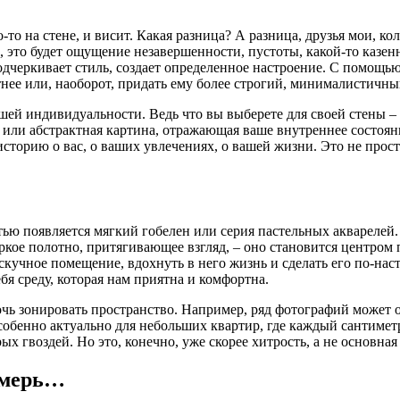
-то на стене, и висит. Какая разница? А разница, друзья мои, ко
это будет ощущение незавершенности, пустоты, какой-то казенно
, подчеркивает стиль, создает определенное настроение. С пом
тнее или, наоборот, придать ему более строгий, минималистичны
шей индивидуальности. Ведь что вы выберете для своей стены – 
ли абстрактная картина, отражающая ваше внутреннее состояни
сторию о вас, о ваших увлечениях, о вашей жизни. Это не прост
атью появляется мягкий гобелен или серия пастельных акварелей
ркое полотно, притягивающее взгляд, – оно становится центром 
кучное помещение, вдохнуть в него жизнь и сделать его по-нас
бя среду, которая нам приятна и комфортна.
очь зонировать пространство. Например, ряд фотографий может 
собенно актуально для небольших квартир, где каждый сантимет
ых гвоздей. Но это, конечно, уже скорее хитрость, а не основна
тмерь…