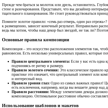
Прежде чем браться за молоток или дрель, остановитесь. Глуб
стене и разочарования. Представьте, что вы дизайнер интерьера
тщательного планирования. Не стоит руководствоваться принци
Помните золотое правило: «семь раз отмерь, один раз отрежь»?
к размещению, зависит конечный результат. Неправильно распо
ведь мы хотим, чтобы наш декор был звездой, не так ли? Поэт
Основные правила композиции
Композиция – это искусство расположения элементов так, чтоб
равновесия. Есть несколько универсальных правил, которые по
Правило центрального элемента:
Если у вас есть одна 
подчиняясь ее ритму и размеру.
Правило золотого сечения:
Это классическое правило кр
практике это означает, что центральный элемент или ком
и интересный вид.
Правило уровня глаз:
Одно из самых важных правил! Цен
есть исключения, например, когда вы вешаете декор над 
Правило расстояния:
Между элементами декора должно б
композицию. Оптимальное расстояние обычно составляет о
Использование шаблонов и макетов