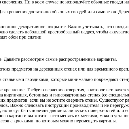
 сверления. Ни в коем случае не используйте обычные гвозди и
ля крепления достаточно обычных гвоздей или саморезов. Дерево
ни лишь декоративное покрытие. Важно учитывать, что находится
о сделать небольшой крестообразный надрез, чтобы аккуратно з
едят обои при снятии.
е. Давайте рассмотрим самые распространенные варианты.
гких предметов на деревянных стенах или для временного креп
 стальными гвоздиками, которые минимально повреждают стену.
крепление. Требует сверления отверстия, в которое вставляется 
 на кирпичных, бетонных и гипсокартонных стенах (со специаль
их предметов, если вы не хотите сверлить стены. Существуют р
едов. Важно следовать инструкции производителя и не перегруж
, но могут быть полезны для металлических поверхностей или ес
ного картин и вы хотите часто менять их местами, можно установ
 лесок с крючками, по которым можно перемещать картины.