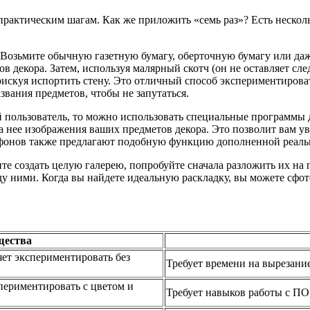
 практическим шагам. Как же приложить «семь раз»? Есть неско
Возьмите обычную газетную бумагу, оберточную бумагу или да
 декора. Затем, используя малярный скотч (он не оставляет сле
рискуя испортить стену. Это отличный способ экспериментирова
звания предметов, чтобы не запутаться.
пользователь, то можно использовать специальные программы д
 нее изображения ваших предметов декора. Это позволит вам увид
тфонов также предлагают подобную функцию дополненной реальн
те создать целую галерею, попробуйте сначала разложить их на п
ду ними. Когда вы найдете идеальную раскладку, вы можете сфо
щества
яет экспериментировать без
Требует времени на вырезание,
периментировать с цветом и
Требует навыков работы с ПО,