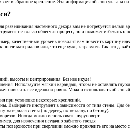
вает выбранное крепление. Эта информация обычно указана на 
тся?
Для развешивания настенного декора вам не потребуется целый а
струмент не только облегчит процесс, но и поможет избежать о
имер, качественный уровень позволит вам повесить картину иде
 порче материалов или, что еще хуже, к травмам. Так что давай
ний, высоты и центрирования. Без нее икуда!
ления. Используйте мягкий карандаш, чтобы не оставлять глубо
ет повесить все идеально ровно. Можно использовать обычный 
ния при установке некоторых креплений.
ены. Выбирайте инструмент в зависимости от типа стены. Для 
 материала стены (по дереву, по металлу, по бетону).
морезов. Иногда можно использовать шуруповерт.
имер, для извлечения неудачно забитого гвоздя.
ты поверхности при сверлении (можно приклеить его на место с