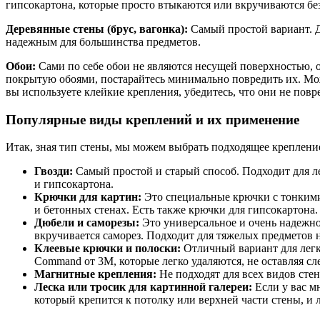
гипсокартона, которые просто втыкаются или вкручиваются без
Деревянные стены (брус, вагонка):
Самый простой вариант. Д
надежным для большинства предметов.
Обои:
Сами по себе обои не являются несущей поверхностью, о
покрытую обоями, постарайтесь минимально повредить их. Можн
вы используете клейкие крепления, убедитесь, что они не повр
Популярные виды креплений и их применение
Итак, зная тип стены, мы можем выбрать подходящее креплени
Гвозди:
Самый простой и старый способ. Подходит для ле
и гипсокартона.
Крючки для картин:
Это специальные крючки с тонкими
и бетонных стенах. Есть также крючки для гипсокартона.
Дюбели и саморезы:
Это универсальное и очень надежное 
вкручивается саморез. Подходит для тяжелых предметов
Клеевые крючки и полоски:
Отличный вариант для легк
Command от 3M, которые легко удаляются, не оставляя сл
Магнитные крепления:
Не подходят для всех видов стен
Леска или тросик для картинной галереи:
Если у вас м
который крепится к потолку или верхней части стены, и