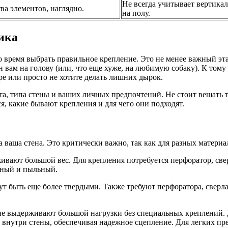
Не всегда учитывает вертикал
а элементов, наглядно.
на полу.
ика
шло время выбрать правильное крепление. Это не менее важный э
он вам на голову (или, что еще хуже, на любимую собаку). К том
е или просто не хотите делать лишних дырок.
та, типа стены и ваших личных предпочтений. Не стоит вешать т
я, какие бывают крепления и для чего они подходят.
а ваша стена. Это критически важно, так как для разных матери
вают большой вес. Для крепления потребуется перфоратор, свер
мный и пыльный.
 быть еще более твердыми. Также требуют перфоратора, сверла
не выдерживают большой нагрузки без специальных креплений. 
 внутри стены, обеспечивая надежное сцепление. Для легких п