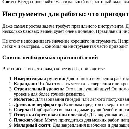
Совет:
Всегда проверяйте максимальный вес, который выдержи
Инструменты для работы: что пригоди
Даже самая простая задача требует правильного инструмента. 
несколько базовых вещей будет очень полезно. Правильный ин
Не стоит недооценивать значение хорошего инструмента. Напр
легким и быстрым. Экономия на инструментах часто приводит к
Список необходимых приспособлений
Вот список того, что вам, скорее всего, пригодится:
Измерительная рулетка:
Для точного измерения расстоя
Карандаш:
Чтобы отмечать места для сверления или креп
Строительный уровень:
Это ваш лучший друг! Он помож
уровень для более точной разметки.
Молоток:
Для забивания гвоздей или легкого постукива
Дрель или перфоратор:
Если вам предстоит сверлить ст
Сверла:
Подбирайте сверла по диаметру дюбелей и по типу
Отвертка (крестовая или плоская):
Для вкручивания са
Плоскогубцы:
Могут пригодиться для мелких работ, напр
Малярный скотч:
Для закрепления шаблонов и для защи