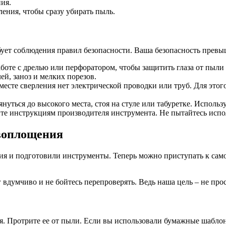
ия.
ения, чтобы сразу убирать пыль.
бует соблюдения правил безопасности. Ваша безопасность превы
боте с дрелью или перфоратором, чтобы защитить глаза от пыли 
й, заноз и мелких порезов.
 месте сверления нет электрической проводки или труб. Для эт
нуться до высокого места, стоя на стуле или табуретке. Использ
те инструкциям производителя инструмента. Не пытайтесь испо
 воплощения
ния и подготовили инструменты. Теперь можно приступать к са
вдумчиво и не бойтесь перепроверять. Ведь наша цель – не прост
хая. Протрите ее от пыли. Если вы использовали бумажные шабло