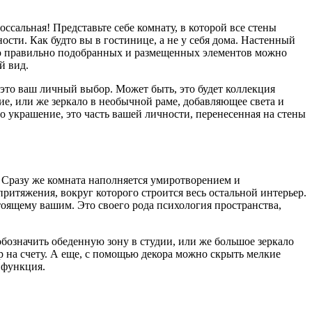
лоссальная! Представьте себе комнату, в которой все стены
сти. Как будто вы в гостинице, а не у себя дома. Настенный
ощью правильно подобранных и размещенных элементов можно
й вид.
это ваш личный выбор. Может быть, это будет коллекция
е, или же зеркало в необычной раме, добавляющее света и
о украшение, это часть вашей личности, перенесенная на стены
. Сразу же комната наполняется умиротворением и
притяжения, вокруг которого строится весь остальной интерьер.
тоящему вашим. Это своего рода психология пространства,
обозначить обеденную зону в студии, или же большое зеркало
р на счету. А еще, с помощью декора можно скрыть мелкие
я функция.