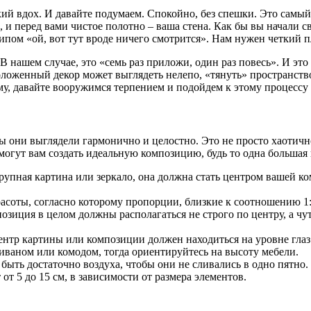
окий вдох. И давайте подумаем. Спокойно, без спешки. Это самы
, и перед вами чистое полотно – ваша стена. Как бы вы начали св
пом «ой, вот тут вроде ничего смотрится». Нам нужен четкий п
 В нашем случае, это «семь раз приложи, один раз повесь». И эт
ложенный декор может выглядеть нелепо, «тянуть» пространство 
ому, давайте вооружимся терпением и подойдем к этому процессу
ы они выглядели гармонично и целостно. Это не просто хаотичн
могут вам создать идеальную композицию, будь то одна большая 
крупная картина или зеркало, она должна стать центром вашей к
асоты, согласно которому пропорции, близкие к соотношению 1
позиция в целом должны располагаться не строго по центру, а ч
тр картины или композиции должен находиться на уровне глаз с
диваном или комодом, тогда ориентируйтесь на высоту мебели.
ыть достаточно воздуха, чтобы они не сливались в одно пятно.
т 5 до 15 см, в зависимости от размера элементов.