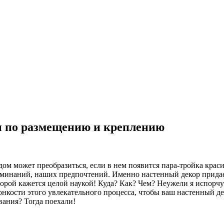
ы по размещению и креплению
 дом может преобразиться, если в нем появится пара-тройка кра
оминаний, наших предпочтений. Именно настенный декор прида
орой кажется целой наукой! Куда? Как? Чем? Неужели я испорчу 
нкости этого увлекательного процесса, чтобы ваш настенный дек
ания? Тогда поехали!