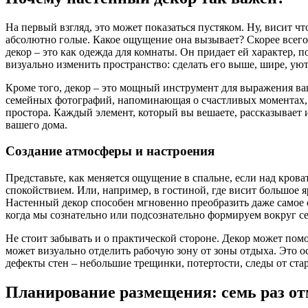
На первый взгляд, это может показаться пустяком. Ну, висит что
абсолютно голые. Какое ощущение она вызывает? Скорее всего, 
декор – это как одежда для комнаты. Он придает ей характер
визуально изменить пространство: сделать его выше, шире, ую
Кроме того, декор – это мощный инструмент для выражения ва
семейных фотографий, напоминающая о счастливых моментах, и
простора. Каждый элемент, который вы вешаете, рассказывает и
вашего дома.
Создание атмосферы и настроения
Представьте, как меняется ощущение в спальне, если над кров
спокойствием. Или, например, в гостиной, где висит большое я
Настенный декор способен мгновенно преобразить даже самое с
когда мы сознательно или подсознательно формируем вокруг се
Не стоит забывать и о практической стороне. Декор может пом
может визуально отделить рабочую зону от зоны отдыха. Это о
дефекты стен – небольшие трещинки, потертости, следы от стар
Планирование размещения: семь раз о