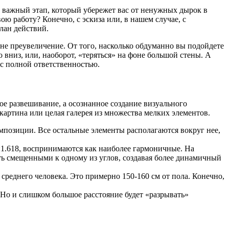
й важный этап, который убережет вас от ненужных дырок в
ою работу? Конечно, с эскиза или, в нашем случае, с
лан действий.
о не преувеличение. От того, насколько обдуманно вы подойдете
вниз, или, наоборот, «теряться» на фоне большой стены. А
 с полной ответственностью.
ое развешивание, а осознанное создание визуального
картина или целая галерея из множества мелких элементов.
омпозиции. Все остальные элементы располагаются вокруг нее,
:1.618, воспринимаются как наиболее гармоничные. На
уть смещенными к одному из углов, создавая более динамичный
реднего человека. Это примерно 150-160 см от пола. Конечно,
 Но и слишком большое расстояние будет «разрывать»