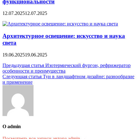
функциональности
12.07.2025
12.07.2025
Архитектурное освещение: искусство и наука
света
19.06.2025
19.06.2025
Навигация
Предыдущая статья
Изотермический фургон, рефрижератор
особенности и преимущества
по
Следующая статья
Туи в ландшафтном дизайне: разнообразие
записям
и применение
О admin
Посмотреть все записи автора admin →