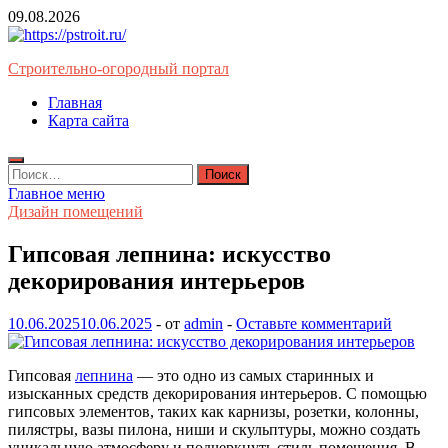
Перейти
09.08.2026
к
содержимому
Строительно-огородный портал
Главная
Карта сайта
Найти:
Главное меню
Дизайн помещений
Гипсовая лепнина: искусство
декорирования интерьеров
10.06.2025
10.06.2025
-
от
admin
-
Оставьте комментарий
Гипсовая
лепнина
— это одно из самых старинных и
изысканных средств декорирования интерьеров. С помощью
гипсовых элементов, таких как карнизы, розетки, колонны,
пилястры, вазы пилона, ниши и скульптуры, можно создать
уникальную атмосферу и подчеркнуть стиль помещения. В