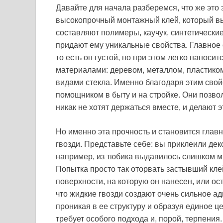
Давайте для начала разберемся, что же это з
высокопрочный монтажный клей, который вып
составляют полимеры, каучук, синтетически
придают ему уникальные свойства. Главное о
то есть он густой, но при этом легко наноси
материалами: деревом, металлом, пластиком
видами стекла. Именно благодаря этим сво
помощником в быту и на стройке. Они позвол
никак не хотят держаться вместе, и делают э
Но именно эта прочность и становится глав
гвозди. Представьте себе: вы приклеили дек
например, из тюбика выдавилось слишком мн
Попытка просто так оторвать застывший кле
поверхности, на которую он нанесен, или ос
что жидкие гвозди создают очень сильное а
проникая в ее структуру и образуя единое це
требует особого подхода и, порой, терпения.