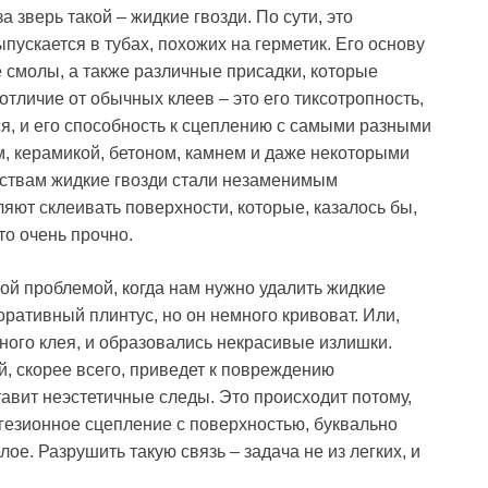
а зверь такой – жидкие гвозди. По сути, это
ускается в тубах, похожих на герметик. Его основу
е смолы, а также различные присадки, которые
тличие от обычных клеев – это его тиксотропность,
тся, и его способность к сцеплению с самыми разными
, керамикой, бетоном, камнем и даже некоторыми
йствам жидкие гвозди стали незаменимым
яют склеивать поверхности, которые, казалось бы,
то очень прочно.
ной проблемой, когда нам нужно удалить жидкие
оративный плинтус, но он немного кривоват. Или,
ого клея, и образовались некрасивые излишки.
й, скорее всего, приведет к повреждению
тавит неэстетичные следы. Это происходит потому,
дгезионное сцепление с поверхностью, буквально
лое. Разрушить такую связь – задача не из легких, и