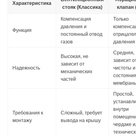
Характеристика
стояк (Классика)
клапан 
Компенсация
Только
давления и
компенса
Функция
постоянный отвод
отрицате
газов
давления 
Средняя,
Высокая, не
зависит о
зависит от
Надежность
чистоты и
механических
состояни
частей
мембран
Простой,
устанавл
внутри
Требования к
Сложный, требует
помещени
монтажу
вывода на крышу
чердаке и
техничес