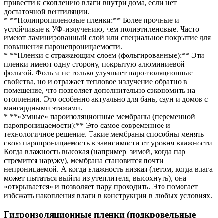
привести к скоплению влаги внутри дома, если нет
достаточной вентиляции.
* **Полипропиленовые пленки:** Более прочные и
устойчивые к УФ-излучению, чем полиэтиленовые. Часто
имеют ламинированный слой или специальное покрытие для
повышения паронепроницаемости.
* **Пленки с отражающим слоем (фольгированные):** Эти
пленки имеют одну сторону, покрытую алюминиевой
фольгой. Фольга не только улучшает пароизоляционные
свойства, но и отражает тепловое излучение обратно в
помещение, что позволяет дополнительно сэкономить на
отоплении. Это особенно актуально для бань, саун и домов с
мансардными этажами.
* **»Умные» пароизоляционные мембраны (переменной
паропроницаемости):** Это самое современное и
технологичное решение. Такие мембраны способны менять
свою паропроницаемость в зависимости от уровня влажности.
Когда влажность высокая (например, зимой, когда пар
стремится наружу), мембрана становится почти
непроницаемой. А когда влажность низкая (летом, когда влага
может пытаться выйти из утеплителя, высохнуть), она
«открывается» и позволяет пару проходить. Это помогает
избежать накопления влаги в конструкции в любых условиях.
Гидроизоляционные пленки (подкровельные