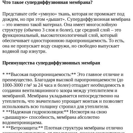
Что такое супердиффузионная мембрана?
Представьте себе «умную» ткань, которая не промокает под
дождем, но при этом «дышит». Супердиффузионная мембрана
– это именно такой материал. Она имеет многослойную
структуру (обычно 3 слоя и более), где средний слой – это
функциональный, высокотехнологичный слой, который
обеспечивает одностороннюю паропроницаемость. То есть,
она не пропускает воду снаружи, но свободно выпускает
водяной пар изнутри.
Преимущества супердиффузионных мембран
* **Высокая паропроницаемость:** Это главное отличие и
преимущество. Благодаря высокой паропроницаемости (до
1000-3000 г/м² за 24 часа и более) отпадает необходимость в
создании вентиляционного зазора между утеплителем и
мембраной. Мембрана укладывается непосредственно на
утеплитель, что значительно упрощает монтаж и позволяет
использовать всю толщину стропил для утеплителя.
* **Надежная гидроизоляция:** Несмотря на свою
«дышащую» способность, мембрана абсолютно
водонепроницаема.
* **Ветрозащита:** Плотная структура мембраны отлично