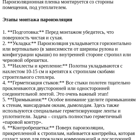
Пароизоляционная пленка монтируется со стороны
помещения, под утеплителем.
Этапы монтажа пароизоляции
1. **Подготовка:** Перед монтажом убедитесь, что
поверхность чистая и сухая.
2. **Укладка:** Пароизоляция укладывается горизонтально
или вертикально (в зависимости от ширины рулона и
конфигурации крыши) по внутренней стороне стропил или
черновой обрешетки.
3. **Нахлесты и крепление:** Полотна укладываются с
нахлестом 10-15 см и крепятся к стропилам скобами
строительного степлера.
4. **Герметизация стыков:** Все стыки полотен тщательно
проклеиваются двусторонней или односторонней
соединительной лентой. Это очень важный этап!
5. **Примыкания:** Особое внимание уделите примыканиям
к стенам, мансардным окнам, дымоходам. Здесь также
используются специальные герметизирующие ленты и
уплотнители. Задача – создать полностью герметичный
«паровой контур».
6. **Контробрешетка:** Поверх пароизоляции,
прикрепленной к стропилам, набивается контррейка, которая
создаст зазор для прокладки коммуникаций и последующей