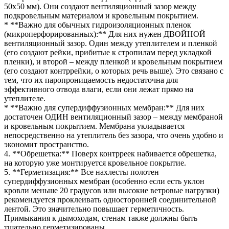
50х50 мм). Они создают вентиляционный зазор между
подкровельным материалом и кровельным покрытием.
* **Важно для обычных гидроизоляционных пленок
(микроперфорированных):** Для них нужен ДВОЙНОЙ
вентиляционный зазор. Один между утеплителем и пленкой
(его создают рейки, прибитые к стропилам перед укладкой
пленки), и второй – между пленкой и кровельным покрытием
(его создают контррейки, о которых речь выше). Это связано с
тем, что их паропроницаемость недостаточна для
эффективного отвода влаги, если они лежат прямо на
утеплителе.
* **Важно для супердиффузионных мембран:** Для них
достаточен ОДИН вентиляционный зазор – между мембраной
и кровельным покрытием. Мембрана укладывается
непосредственно на утеплитель без зазора, что очень удобно и
экономит пространство.
4. **Обрешетка:** Поверх контрреек набивается обрешетка,
на которую уже монтируется кровельное покрытие.
5. **Герметизация:** Все нахлесты полотен
супердиффузионных мембран (особенно если есть уклон
кровли меньше 20 градусов или высокие ветровые нагрузки)
рекомендуется проклеивать односторонней соединительной
лентой. Это значительно повышает герметичность.
Примыкания к дымоходам, стенам также должны быть
тщательно герметизированы.