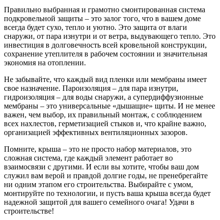
Правильно выбранная и грамотно смонтированная система
подкровельной защиты – это залог того, что в вашем доме
всегда будет сухо, тепло и уютно. Это защита от влаги
снаружи, от пара изнутри и от ветра, выдувающего тепло. Это
инвестиция в долговечность всей кровельной конструкции,
сохранение утеплителя в рабочем состоянии и значительная
экономия на отоплении.
Не забывайте, что каждый вид пленки или мембраны имеет
свое назначение. Пароизоляция – для пара изнутри,
гидроизоляция – для воды снаружи, а супердиффузионные
мембраны – это универсальные «дышащие» щиты. И не менее
важен, чем выбор, их правильный монтаж, с соблюдением
всех нахлестов, герметизацией стыков и, что крайне важно,
организацией эффективных вентиляционных зазоров.
Помните, крыша – это не просто набор материалов, это
сложная система, где каждый элемент работает во
взаимосвязи с другими. И если вы хотите, чтобы ваш дом
служил вам верой и правдой долгие годы, не пренебрегайте
ни одним этапом его строительства. Выбирайте с умом,
монтируйте по технологии, и пусть ваша крыша всегда будет
надежной защитой для вашего семейного очага! Удачи в
строительстве!