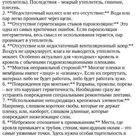
утеплитель). Последствия – мокрый утеплитель, гниение,
плесень.
2. **Недостаточный нахлест или его отсутствие:** Вода или
пар легко проникают через щели.
3. **Отсутствие герметизации стыков пароизоляции:** Это
одна из самых критичных ошибок. Если пароизоляция
негерметична, весь смысл ее использования теряется, пар
проникает в утеплитель.
4. **Отсутствие или недостаточный вентиляционный зазор:**
Воздух не циркулирует, влага не выводится, утеплитель
мокнет. Особенно актуально для «холодных» кровель и
кровель с обычными гидроизоляционными пленками.
5. **Монтаж неправильной стороной:** Многие пленки и
мембраны имеют «лицо» и «изнанку». Если их перепутать,
материал либо не будет работать, либо будет работать хуже.
6. **Повреждения при монтаже:** Разрывы, проколы, порезы
– все это нарушает герметичность. Необходимо сразу же
устранять повреждения специальными ремонтными лентами.
7. **Использование неподходящих крепежных элементов:**
Например, слишком короткие скобы, которые не держат
пленку, или, наоборот, слишком длинные, которые
повреждают нижележащие слои.
8. **Небрежное отношение к примыканиям:** Места, где
кровля примыкает к трубам, стенам, мансардным окнам – это
самые уязвимые точки. Здесь нужна особая тщательность и