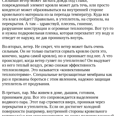
Сильный ветер может загнать дождь под стыки,
поврежденный элемент кровли может дать течь, или просто
конденсат может образовываться на внутренней стороне
кровельного материала из-за перепада температур. Куда вся
эта влага пойдет? Правильно, в утеплитель, на стропила, на
перекрытия. А там – здравствуй, плесень, гниение,
разрушение конструкции и огромные теплопотери. Вот тут-то
и нужна подкровельная пленка, которая перехватит эту воду и
отведет ее наружу, не дав проникнуть внутрь.
Во-вторых, ветер. Не секрет, что ветер может быть очень
сильным. Он не только пытается сорвать кровлю (хотя это,
конечно, задача самой кровли), но и проникает под нее. А что
происходит, когда ветер гуляет по утеплителю? Он выдувает
из него теплый воздух, резко снижая эффективность
теплоизоляции. Это называется «конвективными
теплопотерями». Специальные ветрозащитные мембраны как
раз и призваны бороться с этим явлением, надежно защищая
утеплитель от продувания.
В-третьих, пар. Мы живем в доме, дышим, готовим,
принимаем душ. Все это сопровождается выделением
водяного пара. Этот пар стремится вверх, проникая через
перекрытия и утеплитель. Если он достигнет холодной
поверхности (например, внутренней стороны кровельного
материала) и там сконденсируется, то снова получим влажный