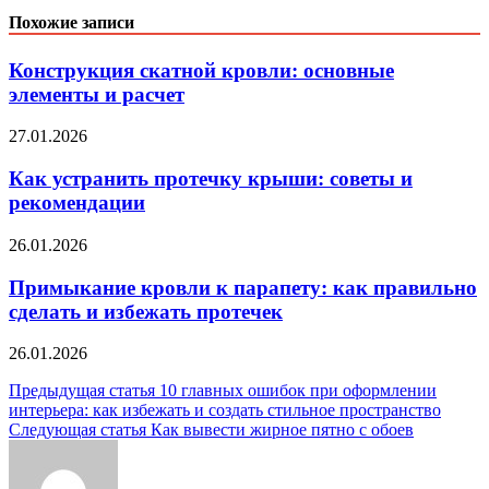
Похожие записи
Конструкция скатной кровли: основные
элементы и расчет
27.01.2026
Как устранить протечку крыши: советы и
рекомендации
26.01.2026
Примыкание кровли к парапету: как правильно
сделать и избежать протечек
26.01.2026
Навигация
Предыдущая статья
10 главных ошибок при оформлении
интерьера: как избежать и создать стильное пространство
по
Следующая статья
Как вывести жирное пятно с обоев
записям