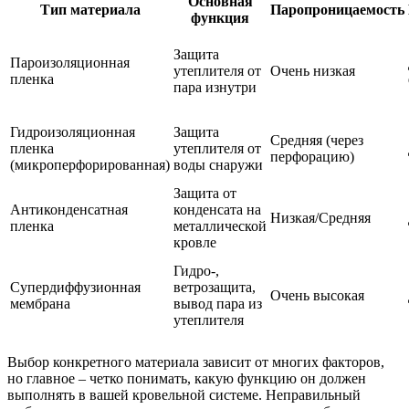
Основная
Тип материала
Паропроницаемость
функция
Защита
Пароизоляционная
утеплителя от
Очень низкая
пленка
пара изнутри
Гидроизоляционная
Защита
Средняя (через
пленка
утеплителя от
перфорацию)
(микроперфорированная)
воды снаружи
Защита от
Антиконденсатная
конденсата на
Низкая/Средняя
пленка
металлической
кровле
Гидро-,
Супердиффузионная
ветрозащита,
Очень высокая
мембрана
вывод пара из
утеплителя
Выбор конкретного материала зависит от многих факторов,
но главное – четко понимать, какую функцию он должен
выполнять в вашей кровельной системе. Неправильный