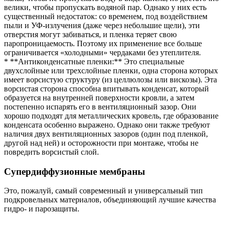
велики, чтобы пропускать водяной пар. Однако у них есть
существенный недостаток: со временем, под воздействием
пыли и УФ-излучения (даже через небольшие щели), эти
отверстия могут забиваться, и пленка теряет свою
паропроницаемость. Поэтому их применение все больше
ограничивается «холодными» чердаками без утеплителя.
* **Антиконденсатные пленки:** Это специальные
двухслойные или трехслойные пленки, одна сторона которых
имеет ворсистую структуру (из целлюлозы или вискозы). Эта
ворсистая сторона способна впитывать конденсат, который
образуется на внутренней поверхности кровли, а затем
постепенно испарять его в вентиляционный зазор. Они
хорошо подходят для металлических кровель, где образование
конденсата особенно выражено. Однако они также требуют
наличия двух вентиляционных зазоров (один под пленкой,
другой над ней) и осторожности при монтаже, чтобы не
повредить ворсистый слой.
Супердиффузионные мембраны
Это, пожалуй, самый современный и универсальный тип
подкровельных материалов, объединяющий лучшие качества
гидро- и парозащиты.