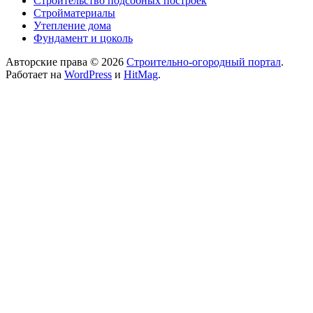
Строительство подсобных построек
Стройматериалы
Утепление дома
Фундамент и цоколь
Авторские права © 2026
Строительно-огородный портал
.
Работает на
WordPress
и
HitMag
.