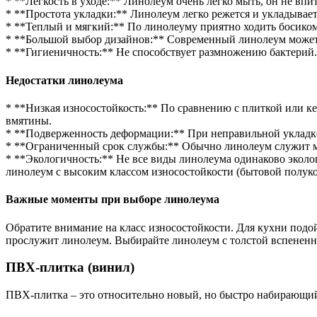
* **Легкость в уходе:** Линолеум очень легко мыть, он не впит
* **Простота укладки:** Линолеум легко режется и укладывае
* **Теплый и мягкий:** По линолеуму приятно ходить босиком
* **Большой выбор дизайнов:** Современный линолеум может и
* **Гигиеничность:** Не способствует размножению бактерий.
Недостатки линолеума
* **Низкая износостойкость:** По сравнению с плиткой или к
вмятины.
* **Подверженность деформации:** При неправильной укладке
* **Ограниченный срок службы:** Обычно линолеум служит мен
* **Экологичность:** Не все виды линолеума одинаково эколо
линолеум с высоким классом износостойкости (бытовой полук
Важные моменты при выборе линолеума
Обратите внимание на класс износостойкости. Для кухни подо
прослужит линолеум. Выбирайте линолеум с толстой вспененной
ПВХ-плитка (винил)
ПВХ-плитка – это относительно новый, но быстро набирающий