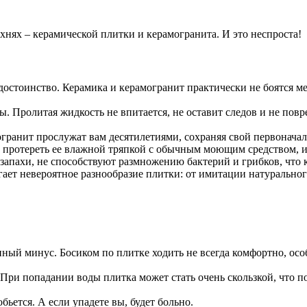
хнях – керамической плитки и керамогранита. И это неспроста!
 достоинство. Керамика и керамогранит практически не боятся 
ы. Пролитая жидкость не впитается, не оставит следов и не пов
гранит прослужат вам десятилетиями, сохраняя свой первоначал
о протереть ее влажной тряпкой с обычным моющим средством, и 
запахи, не способствуют размножению бактерий и грибков, что 
т невероятное разнообразие плитки: от имитации натурального
ный минус. Босиком по плитке ходить не всегда комфортно, ос
. При попадании воды плитка может стать очень скользкой, что
обьется. А если упадете вы, будет больно.