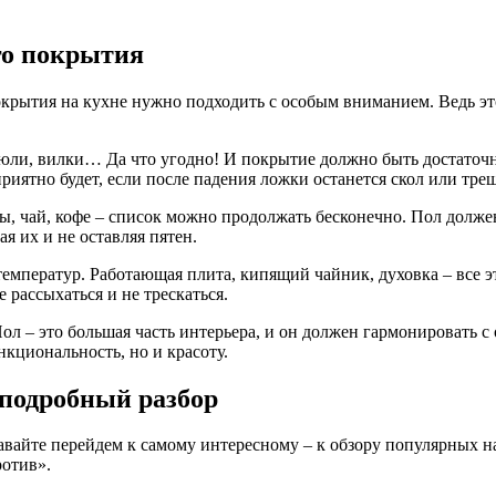
го покрытия
крытия на кухне нужно подходить с особым вниманием. Ведь это 
стрюли, вилки… Да что угодно! И покрытие должно быть достато
риятно будет, если после падения ложки останется скол или тре
оусы, чай, кофе – список можно продолжать бесконечно. Пол дол
ая их и не оставляя пятен.
температур. Работающая плита, кипящий чайник, духовка – все 
 рассыхаться и не трескаться.
ол – это большая часть интерьера, и он должен гармонировать с
кциональность, но и красоту.
подробный разбор
 давайте перейдем к самому интересному – к обзору популярны
ротив».