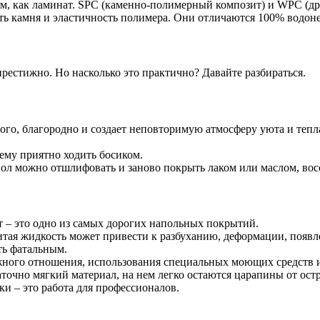
м, как ламинат. SPC (каменно-полимерный композит) и WPC (д
сть камня и эластичность полимера. Они отличаются 100% водо
престижно. Но насколько это практично? Давайте разбираться.
рого, благородно и создает неповторимую атмосферу уюта и тепл
нему приятно ходить босиком.
л можно отшлифовать и заново покрыть лаком или маслом, вос
т – это одно из самых дорогих напольных покрытий.
литая жидкость может привести к разбуханию, деформации, поя
ть фатальным.
ежного отношения, использования специальных моющих средств 
точно мягкий материал, на нем легко остаются царапины от ост
и – это работа для профессионалов.