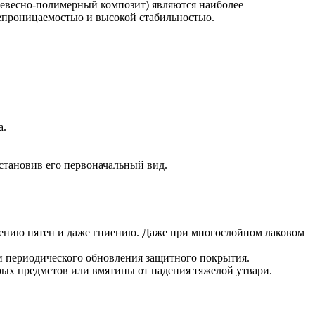
ревесно-полимерный композит) являются наиболее
непроницаемостью и высокой стабильностью.
а.
становив его первоначальный вид.
влению пятен и даже гниению. Даже при многослойном лаковом
и периодического обновления защитного покрытия.
рых предметов или вмятины от падения тяжелой утвари.