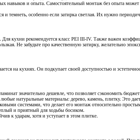
ых навыков и опыта. Самостоятельный монтаж без опыта может п
и темнеть, особенно если затирка светлая. Их нужно периодиче
. Для кухни рекомендуется класс PEI III-IV. Также важен коэфф
зкая. Не забудьте про качественную затирку, желательно эпокси
ается на кухнях. Он подкупает своей доступностью и эстетично
ламинат значительно дешевле, что позволяет сэкономить бюджет
юбые натуральные материалы: дерево, камень, плитку. Это дае
овыми системами, что делает его монтаж относительно простым
теплый и приятный для ходьбы босиком.
ив к ударам, хотя и уступает в этом плитке.