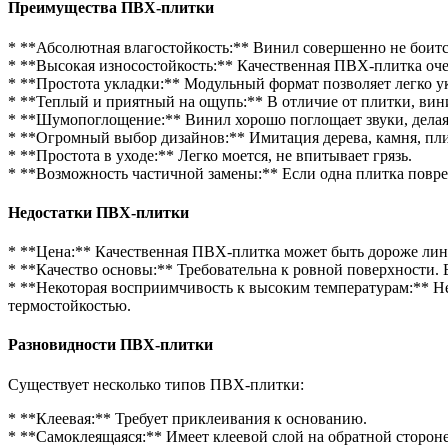
Преимущества ПВХ-плитки
* **Абсолютная влагостойкость:** Винил совершенно не боится
* **Высокая износостойкость:** Качественная ПВХ-плитка оч
* **Простота укладки:** Модульный формат позволяет легко ук
* **Теплый и приятный на ощупь:** В отличие от плитки, вини
* **Шумопоглощение:** Винил хорошо поглощает звуки, делая
* **Огромный выбор дизайнов:** Имитация дерева, камня, плит
* **Простота в уходе:** Легко моется, не впитывает грязь.
* **Возможность частичной замены:** Если одна плитка повред
Недостатки ПВХ-плитки
* **Цена:** Качественная ПВХ-плитка может быть дороже лино
* **Качество основы:** Требовательна к ровной поверхности.
* **Некоторая восприимчивость к высоким температурам:** Н
термостойкостью.
Разновидности ПВХ-плитки
Существует несколько типов ПВХ-плитки:
* **Клеевая:** Требует приклеивания к основанию.
* **Самоклеящаяся:** Имеет клеевой слой на обратной стороне