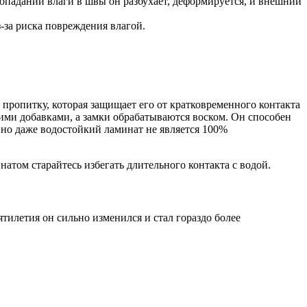
опадании влаги в швы он разбухает, деформируется, и внешний
-за риска повреждения влагой.
пропитку, которая защищает его от кратковременного контакта
ми добавками, а замки обрабатываются воском. Он способен
, но даже водостойкий ламинат не является 100%
атом старайтесь избегать длительного контакта с водой.
тилетия он сильно изменился и стал гораздо более