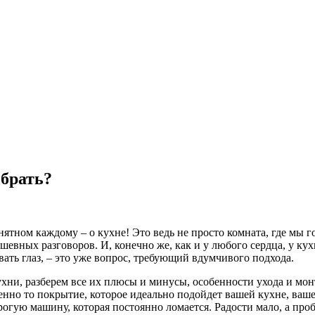
ыбрать?
нятном каждому – о кухне! Это ведь не просто комната, где мы го
евных разговоров. И, конечно же, как и у любого сердца, у кухн
вать глаз, – это уже вопрос, требующий вдумчивого подхода.
хни, разберем все их плюсы и минусы, особенности ухода и мон
енно то покрытие, которое идеально подойдет вашей кухне, ваше
огую машину, которая постоянно ломается. Радости мало, а пробл