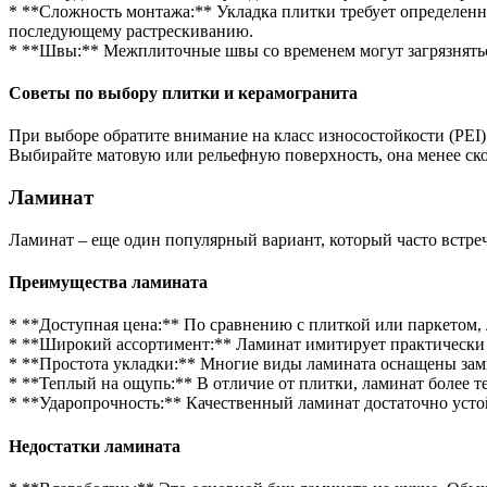
* **Сложность монтажа:** Укладка плитки требует определенн
последующему растрескиванию.
* **Швы:** Межплиточные швы со временем могут загрязняться 
Советы по выбору плитки и керамогранита
При выборе обратите внимание на класс износостойкости (PEI)
Выбирайте матовую или рельефную поверхность, она менее сколь
Ламинат
Ламинат – еще один популярный вариант, который часто встреч
Преимущества ламината
* **Доступная цена:** По сравнению с плиткой или паркетом, 
* **Широкий ассортимент:** Ламинат имитирует практически л
* **Простота укладки:** Многие виды ламината оснащены замк
* **Теплый на ощупь:** В отличие от плитки, ламинат более 
* **Ударопрочность:** Качественный ламинат достаточно устойч
Недостатки ламината