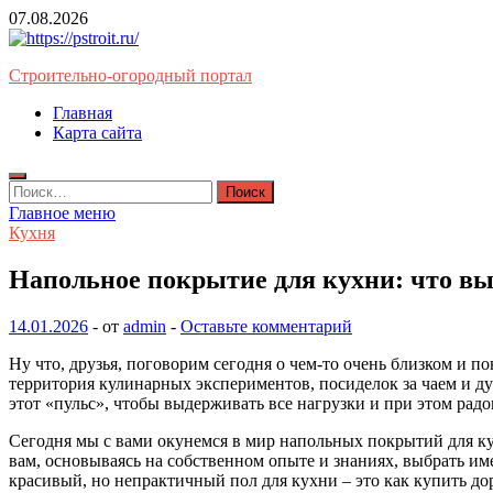
Перейти
07.08.2026
к
содержимому
Строительно-огородный портал
Главная
Карта сайта
Найти:
Главное меню
Кухня
Напольное покрытие для кухни: что в
14.01.2026
-
от
admin
-
Оставьте комментарий
Ну что, друзья, поговорим сегодня о чем-то очень близком и по
территория кулинарных экспериментов, посиделок за чаем и душ
этот «пульс», чтобы выдерживать все нагрузки и при этом радо
Сегодня мы с вами окунемся в мир напольных покрытий для ку
вам, основываясь на собственном опыте и знаниях, выбрать им
красивый, но непрактичный пол для кухни – это как купить дор