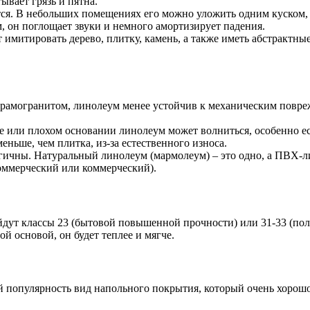
ывает грязь и пятна.
тся. В небольших помещениях его можно уложить одним куском, 
, он поглощает звуки и немного амортизирует падения.
митировать дерево, плитку, камень, а также иметь абстрактные 
ерамогранитом, линолеум менее устойчив к механическим повреж
 или плохом основании линолеум может волниться, особенно ес
ьше, чем плитка, из-за естественного износа.
гичны. Натуральный линолеум (мармолеум) – это одно, а ПВХ-л
оммерческий или коммерческий).
йдут классы 23 (бытовой повышенной прочности) или 31-33 (по
 основой, он будет теплее и мягче.
 популярность вид напольного покрытия, который очень хорошо