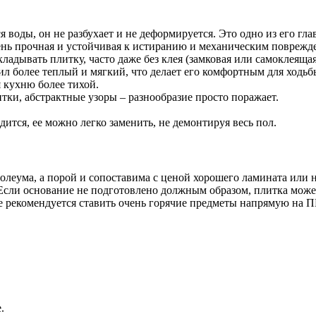
 воды, он не разбухает и не деформируется. Это одно из его гл
ень прочная и устойчивая к истиранию и механическим поврежд
ладывать плитку, часто даже без клея (замковая или самоклеяща
л более теплый и мягкий, что делает его комфортным для ходьб
 кухню более тихой.
ки, абстрактные узоры – разнообразие просто поражает.
ится, ее можно легко заменить, не демонтируя весь пол.
леума, а порой и сопоставима с ценой хорошего ламината или 
 Если основание не подготовлено должным образом, плитка может
е рекомендуется ставить очень горячие предметы напрямую на 
.