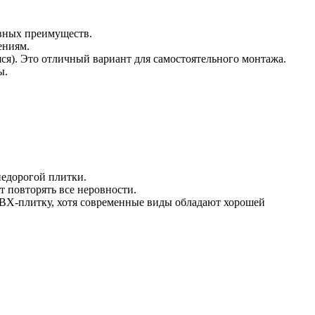
авных преимуществ.
ениям.
яся). Это отличный вариант для самостоятельного монтажа.
ы.
недорогой плитки.
 повторять все неровности.
ПВХ-плитку, хотя современные виды обладают хорошей