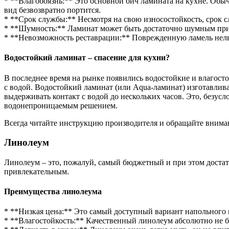
* **Влагобоязнь:** Это основной бич ламината на кухне. Обы
вид безвозвратно портится.
* **Срок службы:** Несмотря на свою износостойкость, срок сл
* **Шумность:** Ламинат может быть достаточно шумным при 
* **Невозможность реставрации:** Поврежденную ламель нельз
Водостойкий ламинат – спасение для кухни?
В последнее время на рынке появились водостойкие и влагост
с водой. Водостойкий ламинат (или Aqua-ламинат) изготавли
выдерживать контакт с водой до нескольких часов. Это, безус
водонепроницаемым решением.
Всегда читайте инструкцию производителя и обращайте внимани
Линолеум
Линолеум – это, пожалуй, самый бюджетный и при этом достато
привлекательным.
Преимущества линолеума
* **Низкая цена:** Это самый доступный вариант напольного
* **Влагостойкость:** Качественный линолеум абсолютно не б