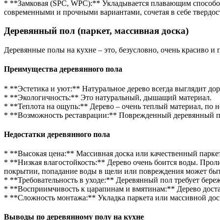
* **Замковая (SPC, WPC):** Укладывается плавающим способо
современными и прочными вариантами, сочетая в себе твердо
Деревянный пол (паркет, массивная доска)
Деревянные полы на кухне – это, безусловно, очень красиво и 
Преимущества деревянного пола
* **Эстетика и уют:** Натуральное дерево всегда выглядит до
* **Экологичность:** Это натуральный, дышащий материал.
* **Теплота на ощупь:** Дерево – очень теплый материал, по 
* **Возможность реставрации:** Поврежденный деревянный по
Недостатки деревянного пола
* **Высокая цена:** Массивная доска или качественный парке
* **Низкая влагостойкость:** Дерево очень боится воды. Про
покрытии, попадание воды в щели или повреждения может бы
* **Требовательность в уходе:** Деревянный пол требует бер
* **Восприимчивость к царапинам и вмятинам:** Дерево доста
* **Сложность монтажа:** Укладка паркета или массивной доск
Выводы по деревянному полу на кухне