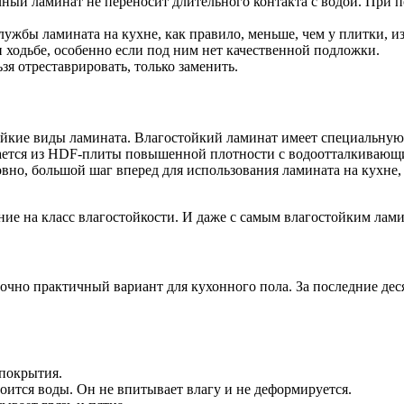
чный ламинат не переносит длительного контакта с водой. При п
ужбы ламината на кухне, как правило, меньше, чем у плитки, из
ходьбе, особенно если под ним нет качественной подложки.
я отреставрировать, только заменить.
ойкие виды ламината. Влагостойкий ламинат имеет специальную 
вается из HDF-плиты повышенной плотности с водоотталкивающи
ловно, большой шаг вперед для использования ламината на кухне
е на класс влагостойкости. И даже с самым влагостойким ламин
чно практичный вариант для кухонного пола. За последние деся
 покрытия.
оится воды. Он не впитывает влагу и не деформируется.