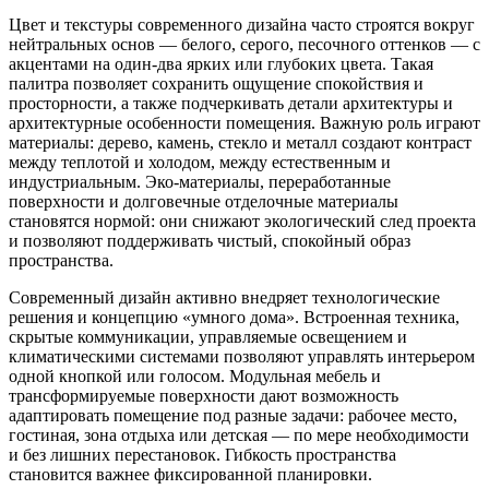
Цвет и текстуры современного дизайна часто строятся вокруг
нейтральных основ — белого, серого, песочного оттенков — с
акцентами на один-два ярких или глубоких цвета. Такая
палитра позволяет сохранить ощущение спокойствия и
просторности, а также подчеркивать детали архитектуры и
архитектурные особенности помещения. Важную роль играют
материалы: дерево, камень, стекло и металл создают контраст
между теплотой и холодом, между естественным и
индустриальным. Эко‑материалы, переработанные
поверхности и долговечные отделочные материалы
становятся нормой: они снижают экологический след проекта
и позволяют поддерживать чистый, спокойный образ
пространства.
Современный дизайн активно внедряет технологические
решения и концепцию «умного дома». Встроенная техника,
скрытые коммуникации, управляемые освещением и
климатическими системами позволяют управлять интерьером
одной кнопкой или голосом. Модульная мебель и
трансформируемые поверхности дают возможность
адаптировать помещение под разные задачи: рабочее место,
гостиная, зона отдыха или детская — по мере необходимости
и без лишних перестановок. Гибкость пространства
становится важнее фиксированной планировки.