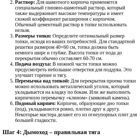
Раствор:
Для шамотного кирпича применяется
специальный глиняно-шамотный раствор, который
также выдерживает высокие температуры и имеет
схожий коэффициент расширения с кирпичом.
Обычный цементный раствор в топке использовать
нельзя.
Размеры топки:
Определите оптимальный размер
топки, исходя из ваших потребностей. Для стандартной
решетки размером 40×60 см, топка должна быть
немного шире и глубже. Высота топки от пода до
перекрытия обычно составляет 60-70 см.
Подача воздуха:
В нижней части топки можно
предусмотреть небольшие отверстия для поддува. Это
улучшит горение и тягу.
Перемычка над топкой:
Для перекрытия проема топки
можно использовать металлический уголок, который
укладывается на кладку по бокам. Или же выполнить
кирпичную перемычку «клином» (замковый камень).
Подовый кирпич:
Кирпичи, образующие дно топки
(под), укладываются ровно, плотно друг к другу.
Некоторые мастера делают его из огнеупорных плит для
большей гладкости.
Шаг 4: Дымоход – правильная тяга