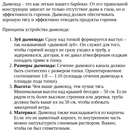
Дымоход – это как легкие вашего барбекю. От его правильной
конструкции зависит не только отсутствие дыма в глаза, но и
эффективность горения. Дымоход должен обеспечивать
хорошую тягу и эффективно отводить продукты горения.
Принципы устройства дымохода:
Зуб дымохода:
Сразу над топкой формируется выступ –
так называемый «дымовой зуб». Он служит для того,
чтобы горячий воздух не сразу уходил в трубу, а
задерживался, догорая, и не давал атмосферным осадкам
попадать прямо в топку.
Размеры дымохода:
Сечение дымового канала должно
быть соотнесено с размером топки. Ориентировочное
соотношение 1:8 — 1:10 (площадь сечения дымохода к
площади пода топки).
Высота:
Чем выше дымоход, тем лучше тяга.
Минимальная высота над крышей беседки – 50 см. Если
рядом есть более высокие строения или деревья, труба
должна быть выше их на 50 см, чтобы избежать
завихрений ветра.
Материал:
Дымоход также выкладывается из кирпича.
Если это не шамотный кирпич, то внутреннюю часть
можно оштукатурить глиняным раствором. Важно,
чтобы он был герметичным.