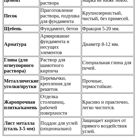
Цемент
Марка не ниже М400.
раствора
Приготовление
Крупнозернистый,
Песок
раствора, подушка
чистый, без примесей.
для фундамента
Щебень
Фундамент, бетон
Фракция 5-20 мм.
Армирование
фундамента и
Арматура
Диаметр 8-12 мм.
несущих
элементов
Глина (для
Раствор для
Специальная глина для
огнеупорного
шамотного
печей.
раствора)
кирпича
Перемычки,
Металлические
Прочные,
крепления для
уголки/прутки
термостойкие.
решеток
Отделка
Жаропрочная
столешниц,
Красиво и практично,
плитка/камень
рабочей
легко чистится.
поверхности
Защищает кирпич от
Лист металла
Поддон для углей
прямого воздействия
(сталь 3-5 мм)
(опционально)
углей.