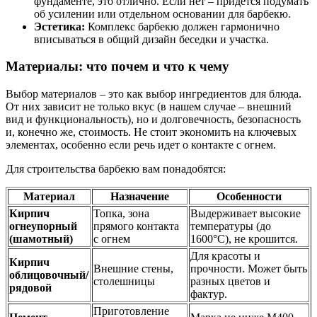
фундаменте, это отлично. Если нет – придется подумать
об усилении или отдельном основании для барбекю.
Эстетика:
Комплекс барбекю должен гармонично
вписываться в общий дизайн беседки и участка.
Материалы: что почем и что к чему
Выбор материалов – это как выбор ингредиентов для блюда.
От них зависит не только вкус (в нашем случае – внешний
вид и функциональность), но и долговечность, безопасность
и, конечно же, стоимость. Не стоит экономить на ключевых
элементах, особенно если речь идет о контакте с огнем.
Для строительства барбекю вам понадобятся:
Материал
Назначение
Особенности
Кирпич
Топка, зона
Выдерживает высокие
огнеупорный
прямого контакта
температуры (до
(шамотный)
с огнем
1600°C), не крошится.
Для красоты и
Кирпич
Внешние стены,
прочности. Может быть
облицовочный/
столешницы
разных цветов и
рядовой
фактур.
Приготовление