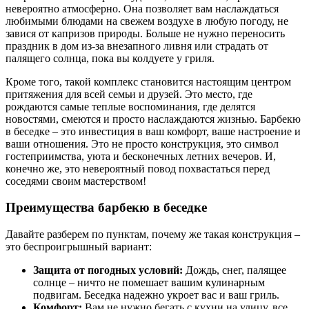
невероятно атмосферно. Она позволяет вам наслаждаться
любимыми блюдами на свежем воздухе в любую погоду, не
завися от капризов природы. Больше не нужно переносить
праздник в дом из-за внезапного ливня или страдать от
палящего солнца, пока вы колдуете у гриля.
Кроме того, такой комплекс становится настоящим центром
притяжения для всей семьи и друзей. Это место, где
рождаются самые теплые воспоминания, где делятся
новостями, смеются и просто наслаждаются жизнью. Барбекю
в беседке – это инвестиция в ваш комфорт, ваше настроение и
ваши отношения. Это не просто конструкция, это символ
гостеприимства, уюта и бесконечных летних вечеров. И,
конечно же, это невероятный повод похвастаться перед
соседями своим мастерством!
Преимущества барбекю в беседке
Давайте разберем по пунктам, почему же такая конструкция –
это беспроигрышный вариант:
Защита от погодных условий:
Дождь, снег, палящее
солнце – ничто не помешает вашим кулинарным
подвигам. Беседка надежно укроет вас и ваш гриль.
Комфорт:
Вам не нужно бегать с кухни на улицу, все