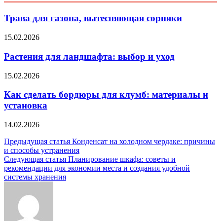
Трава для газона, вытесняющая сорняки
15.02.2026
Растения для ландшафта: выбор и уход
15.02.2026
Как сделать бордюры для клумб: материалы и
установка
14.02.2026
Навигация
Предыдущая статья
Конденсат на холодном чердаке: причины
и способы устранения
по
Следующая статья
Планирование шкафа: советы и
записям
рекомендации для экономии места и создания удобной
системы хранения