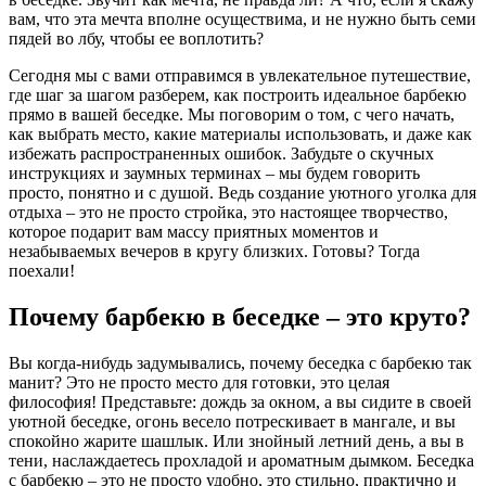
вам, что эта мечта вполне осуществима, и не нужно быть семи
пядей во лбу, чтобы ее воплотить?
Сегодня мы с вами отправимся в увлекательное путешествие,
где шаг за шагом разберем, как построить идеальное барбекю
прямо в вашей беседке. Мы поговорим о том, с чего начать,
как выбрать место, какие материалы использовать, и даже как
избежать распространенных ошибок. Забудьте о скучных
инструкциях и заумных терминах – мы будем говорить
просто, понятно и с душой. Ведь создание уютного уголка для
отдыха – это не просто стройка, это настоящее творчество,
которое подарит вам массу приятных моментов и
незабываемых вечеров в кругу близких. Готовы? Тогда
поехали!
Почему барбекю в беседке – это круто?
Вы когда-нибудь задумывались, почему беседка с барбекю так
манит? Это не просто место для готовки, это целая
философия! Представьте: дождь за окном, а вы сидите в своей
уютной беседке, огонь весело потрескивает в мангале, и вы
спокойно жарите шашлык. Или знойный летний день, а вы в
тени, наслаждаетесь прохладой и ароматным дымком. Беседка
с барбекю – это не просто удобно, это стильно, практично и