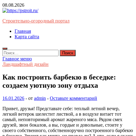
Перейти
08.08.2026
к
содержимому
Строительно-огородный портал
Главная
Карта сайта
Найти:
Главное меню
Ландшафтный дизайн
Как построить барбекю в беседке:
создаем уютную зону отдыха
16.01.2026
-
от
admin
-
Оставьте комментарий
Привет, друзья! Представьте себе: теплый летний вечер,
легкий ветерок шелестит листвой, а в воздухе витает тот
самый, неповторимый аромат жареного мяса. Рядом смех
друзей, звон бокалов, а вы, гордые и довольные, стоите у
своего собственного, собственноручно построенного барбекю
в беседке. Звучит как мечта, не правда ли? А что, если я скажу