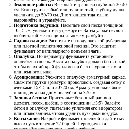
Земляные работы:
Выкопайте траншею глубиной 30-40
см. Если грунт слабый или пучинистый, глубину лучше
увеличить до 50-70 см. Дно траншеи тщательно
выровняйте и утрамбуйте.
Подготовка подушки:
Насыпьте слой песка толщиной
10-15 см, увлажните и утрамбуйте. Затем уложите слой
щебня такой же толщины и также утрамбуйте.
Гидроизоляция:
Расстелите на подушке слой рубероида
или плотной полиэтиленовой пленки. Это защитит
фундамент от капиллярного подъема влаги.
Опалубка:
По периметру фундамента установите
опалубку из досок. Высота опалубки должна быть такой,
чтобы верхний край фундамента был на уровне земли
или немного выше.
Армирование:
Уложите в опалубку арматурный каркас.
Свяжите прутки арматуры проволокой, создавая сетку с
ячейками 15×15 или 20×20 см. Арматура должна быть
приподнята над дном опалубки на 3-5 см.
Заливка бетона:
Приготовьте бетонный раствор
(цемент, песок, щебень в соотношении 1:3:5). Залейте
бетон в опалубку, тщательно уплотняя его вибратором
или штыкованием, чтобы удалить пузырьки воздуха.
Высыхание:
Накройте фундамент пленкой и дайте ему
высохнуть в течение 7-10 дней. Периодически
увлажняйте поверхность, чтобы избежать