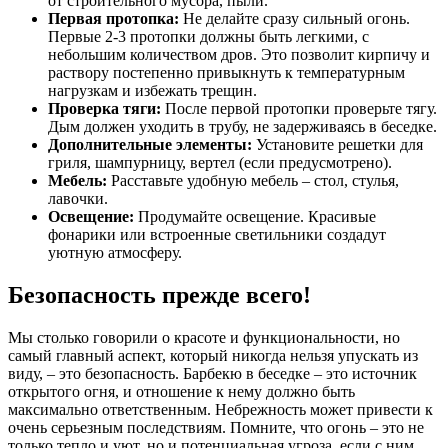
от строительного мусора, пыли.
Первая протопка:
Не делайте сразу сильный огонь.
Первые 2-3 протопки должны быть легкими, с
небольшим количеством дров. Это позволит кирпичу и
раствору постепенно привыкнуть к температурным
нагрузкам и избежать трещин.
Проверка тяги:
После первой протопки проверьте тягу.
Дым должен уходить в трубу, не задерживаясь в беседке.
Дополнительные элементы:
Установите решетки для
гриля, шампурницу, вертел (если предусмотрено).
Мебель:
Расставьте удобную мебель – стол, стулья,
лавочки.
Освещение:
Продумайте освещение. Красивые
фонарики или встроенные светильники создадут
уютную атмосферу.
Безопасность прежде всего!
Мы столько говорили о красоте и функциональности, но
самый главный аспект, который никогда нельзя упускать из
виду, – это безопасность. Барбекю в беседке – это источник
открытого огня, и отношение к нему должно быть
максимально ответственным. Небрежность может привести к
очень серьезным последствиям. Помните, что огонь – это не
только тепло и уют, но и потенциальная угроза, если с ним