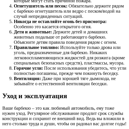
которые могут стать причиной пожара.
Огнетушитель или песок:
Обязательно держите рядом
с барбекю огнетушитель или ведро с песком/водой на
случай непредвиденных ситуаций.
Никогда не оставляйте огонь без присмотра:
Особенно это касается открытого огня.
Дети и животные:
Держите детей и домашних
животных подальше от работающего барбекю.
Объясните детям правила поведения рядом с огнем.
Правильное топливо:
Используйте только дрова или
уголь, предназначенные для барбекю. Никаких
легковоспламеняющихся жидкостей для розжига (кроме
специальных безопасных средств), пластмассы, мусора.
Горячие угли:
После использования убедитесь, что угли
полностью погашены, прежде чем покинуть беседку.
Вентиляция:
Даже при хорошей тяге дымохода, не
забывайте о естественной вентиляции беседки.
Уход и эксплуатация
Ваше барбекю – это как любимый автомобиль, ему тоже
нужен уход. Регулярное обслуживание продлит срок службы
конструкции и сохранит ее внешний вид. Ведь вы вложили в
него столько труда и души, чтобы он радовал вас долгие годы!