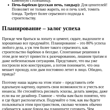
каменную столешницу.
Печь-барбекю (русская печь, тандыр):
Для ценителей!
Позволяет не только жарить, но и печь хлеб, томить
блюда. Требует более серьезного подхода к
строительству.
Планирование – залог успеха
Прежде чем браться за лопату и цемент, сядьте, выдохните и
хорошенько все продумайте. Планирование – это 80% успеха
любого дела, а уж тем более такого серьезного, как
строительство барбекю в беседке. Спонтанные решения в
этом деле могут привести к разочарованию, лишним тратам и
даже небезопасным ситуациям. Представьте, что вы уже
построили всю конструкцию, а потом понимаете, что она
мешает проходу, или дым постоянно летит в лицо. Обидно,
правда?
Поэтому наша задача на этом этапе – представить себе
идеальную картину, оценить свои возможности и учесть все
нюансы. Не стесняйтесь рисовать эскизы, делать замеры, даже
если вы не дизайнер. Главное – чтобы вам было понятно, что
и где будет располагаться. Подумайте о том, как вы будете
пользоваться этим пространством, сколько человек обычно
собирается, какие блюда вы планируете готовить. Чем