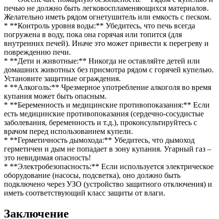
печью не должно быть легковоспламеняющихся материалов.
Желательно иметь рядом огнетушитель или емкость с песком.
* **Контроль уровня воды:** Убедитесь, что печь всегда
погружена в воду, пока она горячая или топится (для
внутренних печей). Иначе это может привести к перегреву и
повреждению печи.
* **Дети и животные:** Никогда не оставляйте детей или
домашних животных без присмотра рядом с горячей купелью.
Установите защитные ограждения.
* **Алкоголь:** Чрезмерное употребление алкоголя во время
купания может быть опасным.
* **Беременность и медицинские противопоказания:** Если
есть медицинские противопоказания (сердечно-сосудистые
заболевания, беременность и т.д.), проконсультируйтесь с
врачом перед использованием купели.
* **Герметичность дымохода:** Убедитесь, что дымоход
герметичен и дым не попадает в зону купания. Угарный газ –
это невидимая опасность!
* **Электробезопасность:** Если используется электрическое
оборудование (насосы, подсветка), оно должно быть
подключено через УЗО (устройство защитного отключения) и
иметь соответствующий класс защиты от влаги.
Заключение