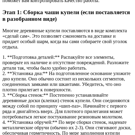
поможет вам контролировать качество работы.
Этап 1: Сборка чаши купели (если поставляется
в разобранном виде)
Многие деревянные купели поставляются в виде комплекта
«сделай сам». Это позволяет сэкономить на доставке и
придает особый шарм, когда вы сами собираете свой уголок
отдыха.
1. **Подготовка деталей:** Распакуйте все элементы,
проверьте их наличие и отсутствие повреждений. Разложите
детали так, чтобы было удобно работать.
2. **Установка дна:** На подготовленное основание уложите
дно купели. Оно обычно состоит из нескольких сегментов,
соединенных замками или шкантами. Убедитесь, что оно
плотно прилегает к поверхности.
3. **Сборка стенок:** Постепенно устанавливайте
деревянные доски (клепки) стенок купели. Они соединяются
между собой по принципу «шип-паз». Начинайте с первого
ряда и двигайтесь вверх. Для плотного прилегания может
потребоваться легкое постукивание резиновым молотком.
4. **Установка обручей:** По мере сборки стенок, наденьте
металлические обручи (обычно их 2-3). Они стягивают доски,
обеспечивая герметичность. По мере заполнения купели