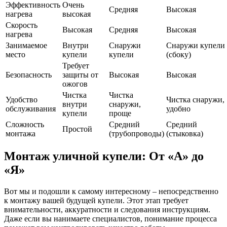
Эффективность
Очень
Средняя
Высокая
нагрева
высокая
Скорость
Высокая
Средняя
Высокая
нагрева
Занимаемое
Внутри
Снаружи
Снаружи купели
место
купели
купели
(сбоку)
Требует
Безопасность
защиты от
Высокая
Высокая
ожогов
Чистка
Чистка
Удобство
Чистка снаружи,
внутри
снаружи,
обслуживания
удобно
купели
проще
Сложность
Средний
Средний
Простой
монтажа
(трубопроводы)
(стыковка)
Монтаж уличной купели: От «А» до
«Я»
Вот мы и подошли к самому интересному – непосредственно
к монтажу вашей будущей купели. Этот этап требует
внимательности, аккуратности и следования инструкциям.
Даже если вы нанимаете специалистов, понимание процесса