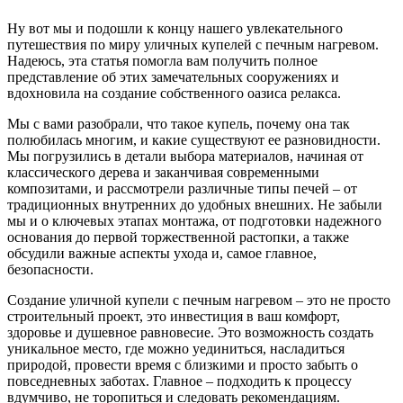
Ну вот мы и подошли к концу нашего увлекательного
путешествия по миру уличных купелей с печным нагревом.
Надеюсь, эта статья помогла вам получить полное
представление об этих замечательных сооружениях и
вдохновила на создание собственного оазиса релакса.
Мы с вами разобрали, что такое купель, почему она так
полюбилась многим, и какие существуют ее разновидности.
Мы погрузились в детали выбора материалов, начиная от
классического дерева и заканчивая современными
композитами, и рассмотрели различные типы печей – от
традиционных внутренних до удобных внешних. Не забыли
мы и о ключевых этапах монтажа, от подготовки надежного
основания до первой торжественной растопки, а также
обсудили важные аспекты ухода и, самое главное,
безопасности.
Создание уличной купели с печным нагревом – это не просто
строительный проект, это инвестиция в ваш комфорт,
здоровье и душевное равновесие. Это возможность создать
уникальное место, где можно уединиться, насладиться
природой, провести время с близкими и просто забыть о
повседневных заботах. Главное – подходить к процессу
вдумчиво, не торопиться и следовать рекомендациям.