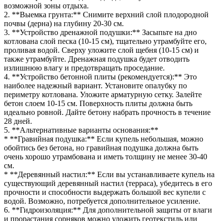
возможной зоны отдыха.
2. **Выемка грунта:** Снимите верхний слой плодородной
почвы (дерна) на глубину 20-30 см.
3. **Устройство дренажной подушки:** Засыпьте на дно
котлована слой песка (10-15 см), тщательно утрамбуйте его,
проливая водой. Сверху уложите слой щебня (10-15 см) и
также утрамбуйте. Дренажная подушка будет отводить
излишнюю влагу и предотвращать проседание.
4. **Устройство бетонной плиты (рекомендуется):** Это
наиболее надежный вариант. Установите опалубку по
периметру котлована. Уложите арматурную сетку. Залейте
бетон слоем 10-15 см. Поверхность плиты должна быть
идеально ровной. Дайте бетону набрать прочность в течение
28 дней.
5. **Альтернативные варианты основания:**
* **Гравийная подушка:** Если купель небольшая, можно
обойтись без бетона, но гравийная подушка должна быть
очень хорошо утрамбована и иметь толщину не менее 30-40
см.
* **Деревянный настил:** Если вы устанавливаете купель на
существующий деревянный настил (терраса), убедитесь в его
прочности и способности выдержать большой вес купели с
водой. Возможно, потребуется дополнительное усиление.
6. **Гидроизоляция:** Для дополнительной защиты от влаги
и прорастания сорняков можно уложить геотекстиль или