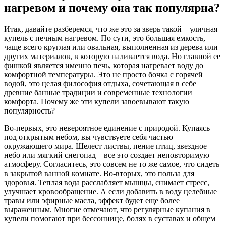
нагревом и почему она так популярна?
Итак, давайте разберемся, что же это за зверь такой – уличная
купель с печным нагревом. По сути, это большая емкость,
чаще всего круглая или овальная, выполненная из дерева или
других материалов, в которую наливается вода. Но главной ее
фишкой является именно печь, которая нагревает воду до
комфортной температуры. Это не просто бочка с горячей
водой, это целая философия отдыха, сочетающая в себе
древние банные традиции и современные технологии
комфорта. Почему же эти купели завоевывают такую
популярность?
Во-первых, это невероятное единение с природой. Купаясь
под открытым небом, вы чувствуете себя частью
окружающего мира. Шелест листвы, пение птиц, звездное
небо или мягкий снегопад – все это создает неповторимую
атмосферу. Согласитесь, это совсем не то же самое, что сидеть
в закрытой ванной комнате. Во-вторых, это польза для
здоровья. Теплая вода расслабляет мышцы, снимает стресс,
улучшает кровообращение. А если добавить в воду целебные
травы или эфирные масла, эффект будет еще более
выраженным. Многие отмечают, что регулярные купания в
купели помогают при бессоннице, болях в суставах и общем