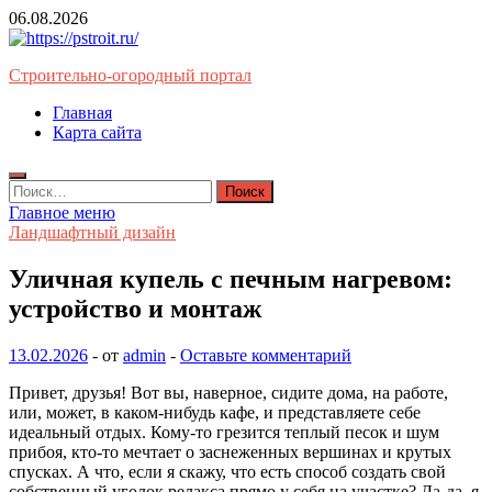
Перейти
06.08.2026
к
содержимому
Строительно-огородный портал
Главная
Карта сайта
Найти:
Главное меню
Ландшафтный дизайн
Уличная купель с печным нагревом:
устройство и монтаж
13.02.2026
-
от
admin
-
Оставьте комментарий
Привет, друзья! Вот вы, наверное, сидите дома, на работе,
или, может, в каком-нибудь кафе, и представляете себе
идеальный отдых. Кому-то грезится теплый песок и шум
прибоя, кто-то мечтает о заснеженных вершинах и крутых
спусках. А что, если я скажу, что есть способ создать свой
собственный уголок релакса прямо у себя на участке? Да-да, я