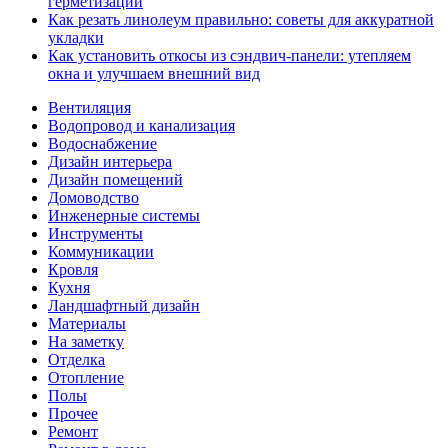
герметизации
Как резать линолеум правильно: советы для аккуратной
укладки
Как установить откосы из сэндвич-панели: утепляем
окна и улучшаем внешний вид
Вентиляция
Водопровод и канализация
Водоснабжение
Дизайн интерьера
Дизайн помещений
Домоводство
Инженерные системы
Инструменты
Коммуникации
Кровля
Кухня
Ландшафтный дизайн
Материалы
На заметку
Отделка
Отопление
Полы
Прочее
Ремонт