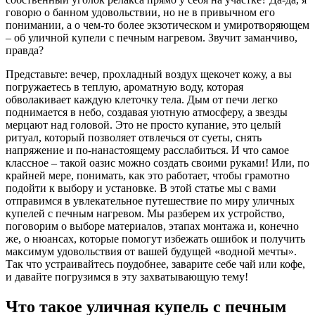
говорю о банном удовольствии, но не в привычном его
понимании, а о чем-то более экзотическом и умиротворяющем
– об уличной купели с печным нагревом. Звучит заманчиво,
правда?
Представьте: вечер, прохладный воздух щекочет кожу, а вы
погружаетесь в теплую, ароматную воду, которая
обволакивает каждую клеточку тела. Дым от печи легко
поднимается в небо, создавая уютную атмосферу, а звезды
мерцают над головой. Это не просто купание, это целый
ритуал, который позволяет отвлечься от суеты, снять
напряжение и по-нанастоящему расслабиться. И что самое
классное – такой оазис можно создать своими руками! Или, по
крайней мере, понимать, как это работает, чтобы грамотно
подойти к выбору и установке. В этой статье мы с вами
отправимся в увлекательное путешествие по миру уличных
купелей с печным нагревом. Мы разберем их устройство,
поговорим о выборе материалов, этапах монтажа и, конечно
же, о нюансах, которые помогут избежать ошибок и получить
максимум удовольствия от вашей будущей «водной мечты».
Так что устраивайтесь поудобнее, заварите себе чай или кофе,
и давайте погрузимся в эту захватывающую тему!
Что такое уличная купель с печным