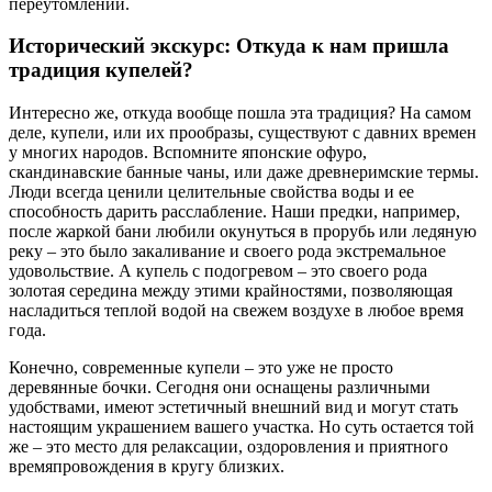
переутомлении.
Исторический экскурс: Откуда к нам пришла
традиция купелей?
Интересно же, откуда вообще пошла эта традиция? На самом
деле, купели, или их прообразы, существуют с давних времен
у многих народов. Вспомните японские офуро,
скандинавские банные чаны, или даже древнеримские термы.
Люди всегда ценили целительные свойства воды и ее
способность дарить расслабление. Наши предки, например,
после жаркой бани любили окунуться в прорубь или ледяную
реку – это было закаливание и своего рода экстремальное
удовольствие. А купель с подогревом – это своего рода
золотая середина между этими крайностями, позволяющая
насладиться теплой водой на свежем воздухе в любое время
года.
Конечно, современные купели – это уже не просто
деревянные бочки. Сегодня они оснащены различными
удобствами, имеют эстетичный внешний вид и могут стать
настоящим украшением вашего участка. Но суть остается той
же – это место для релаксации, оздоровления и приятного
времяпровождения в кругу близких.