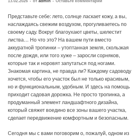
13.02.2026
-
от
admin
-
Оставьте комментарий
Представьте себе: лето, солнце ласкает кожу, а вы,
наслаждаясь свежим воздухом, прогуливаетесь по
своему саду. Вокруг благоухают цветы, шелестит
листва… Но что это? На вашем пути вместо
аккуратной тропинки – утоптанная земля, скользкая
после дождя, или того хуже – заросли сорняков,
которые так и норовят запутаться под ногами.
Знакомая картина, не правда ли? Каждому садоводу
хочется, чтобы его участок был не только красивым,
но и функциональным, удобным. И здесь на помощь
приходит садовая дорожка. Не просто тропинка, а
продуманный элемент ландшафтного дизайна,
который свяжет воедино все зоны вашего участка,
сделает передвижение комфортным и безопасным.
Сегодня мы с вами поговорим о, пожалуй, одном из