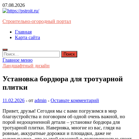
Перейти
07.08.2026
к
содержимому
Строительно-огородный портал
Главная
Карта сайта
Найти:
Главное меню
Ландшафтный дизайн
Установка бордюра для тротуарной
плитки
11.02.2026
-
от
admin
-
Оставьте комментарий
Привет, друзья! Сегодня мы с вами погрузимся в мир
благоустройства и поговорим об одной очень важной, но
порой недооцененной детали – установке бордюра для
тротуарной плитки. Наверняка, многие из вас, глядя на
ровные, аккуратные дорожки и площадки, даже не
задумывались, что за этой красотой и долговечностью стоит