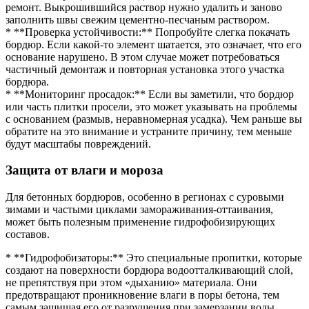
ремонт. Выкрошившийся раствор нужно удалить и заново
заполнить швы свежим цементно-песчаным раствором.
* **Проверка устойчивости:** Попробуйте слегка покачать
бордюр. Если какой-то элемент шатается, это означает, что его
основание нарушено. В этом случае может потребоваться
частичный демонтаж и повторная установка этого участка
бордюра.
* **Мониторинг просадок:** Если вы заметили, что бордюр
или часть плитки просели, это может указывать на проблемы
с основанием (размыв, неравномерная усадка). Чем раньше вы
обратите на это внимание и устраните причину, тем меньше
будут масштабы повреждений.
Защита от влаги и мороза
Для бетонных бордюров, особенно в регионах с суровыми
зимами и частыми циклами замораживания-оттаивания,
может быть полезным применение гидрофобизирующих
составов.
* **Гидрофобизаторы:** Это специальные пропитки, которые
создают на поверхности бордюра водоотталкивающий слой,
не препятствуя при этом «дыханию» материала. Они
предотвращают проникновение влаги в поры бетона, тем
самым защищая его от разрушения при замерзании воды.