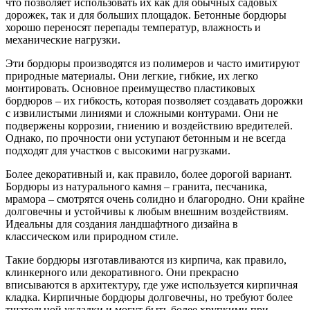
что позволяет использовать их как для обычных садовых
дорожек, так и для больших площадок. Бетонные бордюры
хорошо переносят перепады температур, влажность и
механические нагрузки.
Эти бордюры производятся из полимеров и часто имитируют
природные материалы. Они легкие, гибкие, их легко
монтировать. Основное преимущество пластиковых
бордюров – их гибкость, которая позволяет создавать дорожки
с извилистыми линиями и сложными контурами. Они не
подвержены коррозии, гниению и воздействию вредителей.
Однако, по прочности они уступают бетонным и не всегда
подходят для участков с высокими нагрузками.
Более декоративный и, как правило, более дорогой вариант.
Бордюры из натурального камня – гранита, песчаника,
мрамора – смотрятся очень солидно и благородно. Они крайне
долговечны и устойчивы к любым внешним воздействиям.
Идеальны для создания ландшафтного дизайна в
классическом или природном стиле.
Такие бордюры изготавливаются из кирпича, как правило,
клинкерного или декоративного. Они прекрасно
вписываются в архитектуру, где уже используется кирпичная
кладка. Кирпичные бордюры долговечны, но требуют более
тщательной укладки и могут быть более хрупкими при