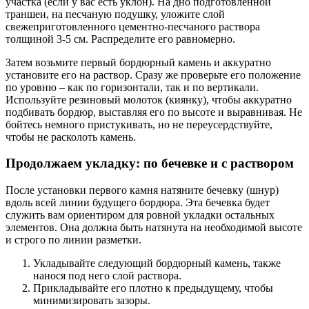
участка (если у вас есть уклон). На дно подготовленной
траншеи, на песчаную подушку, уложите слой
свежеприготовленного цементно-песчаного раствора
толщиной 3-5 см. Распределите его равномерно.
Затем возьмите первый бордюрный камень и аккуратно
установите его на раствор. Сразу же проверьте его положение
по уровню – как по горизонтали, так и по вертикали.
Используйте резиновый молоток (киянку), чтобы аккуратно
подбивать бордюр, выставляя его по высоте и выравнивая. Не
бойтесь немного пристукивать, но не переусердствуйте,
чтобы не расколоть камень.
Продолжаем укладку: по бечевке и с раствором
После установки первого камня натяните бечевку (шнур)
вдоль всей линии будущего бордюра. Эта бечевка будет
служить вам ориентиром для ровной укладки остальных
элементов. Она должна быть натянута на необходимой высоте
и строго по линии разметки.
Укладывайте следующий бордюрный камень, также
нанося под него слой раствора.
Прикладывайте его плотно к предыдущему, чтобы
минимизировать зазоры.