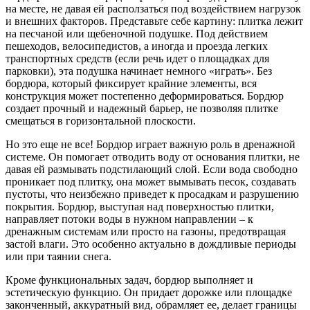
на месте, не давая ей расползаться под воздействием нагрузок
и внешних факторов. Представьте себе картину: плитка лежит
на песчаной или щебеночной подушке. Под действием
пешеходов, велосипедистов, а иногда и проезда легких
транспортных средств (если речь идет о площадках для
парковки), эта подушка начинает немного «играть». Без
бордюра, который фиксирует крайние элементы, вся
конструкция может постепенно деформироваться. Бордюр
создает прочный и надежный барьер, не позволяя плитке
смещаться в горизонтальной плоскости.
Но это еще не все! Бордюр играет важную роль в дренажной
системе. Он помогает отводить воду от основания плитки, не
давая ей размывать подстилающий слой. Если вода свободно
проникает под плитку, она может вымывать песок, создавать
пустоты, что неизбежно приведет к просадкам и разрушению
покрытия. Бордюр, выступая над поверхностью плитки,
направляет потоки воды в нужном направлении – к
дренажным системам или просто на газоны, предотвращая
застой влаги. Это особенно актуально в дождливые периоды
или при таянии снега.
Кроме функциональных задач, бордюр выполняет и
эстетическую функцию. Он придает дорожке или площадке
законченный, аккуратный вид, обрамляет ее, делает границы