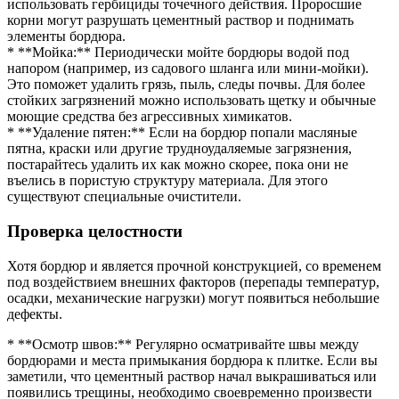
использовать гербициды точечного действия. Проросшие
корни могут разрушать цементный раствор и поднимать
элементы бордюра.
* **Мойка:** Периодически мойте бордюры водой под
напором (например, из садового шланга или мини-мойки).
Это поможет удалить грязь, пыль, следы почвы. Для более
стойких загрязнений можно использовать щетку и обычные
моющие средства без агрессивных химикатов.
* **Удаление пятен:** Если на бордюр попали масляные
пятна, краски или другие трудноудаляемые загрязнения,
постарайтесь удалить их как можно скорее, пока они не
въелись в пористую структуру материала. Для этого
существуют специальные очистители.
Проверка целостности
Хотя бордюр и является прочной конструкцией, со временем
под воздействием внешних факторов (перепады температур,
осадки, механические нагрузки) могут появиться небольшие
дефекты.
* **Осмотр швов:** Регулярно осматривайте швы между
бордюрами и места примыкания бордюра к плитке. Если вы
заметили, что цементный раствор начал выкрашиваться или
появились трещины, необходимо своевременно произвести