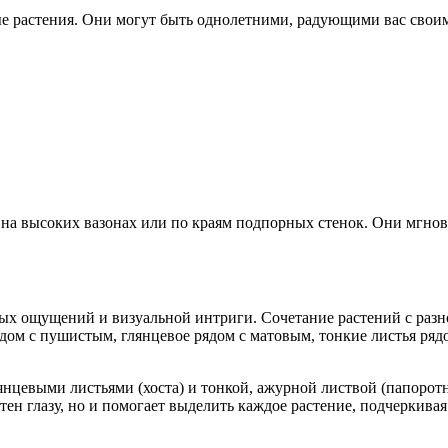
е растения. Они могут быть однолетними, радующими вас своим
 на высоких вазонах или по краям подпорных стенок. Они мгнов
ьных ощущений и визуальной интриги. Сочетание растений с раз
дом с пушистым, глянцевое рядом с матовым, тонкие листья ряд
нцевыми листьями (хоста) и тонкой, ажурной листвой (папоротн
тен глазу, но и помогает выделить каждое растение, подчеркива