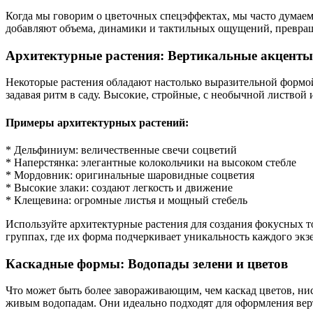
Когда мы говорим о цветочных спецэффектах, мы часто думаем 
добавляют объема, динамики и тактильных ощущений, превращ
Архитектурные растения: Вертикальные акценты
Некоторые растения обладают настолько выразительной формой
задавая ритм в саду. Высокие, стройные, с необычной листвой
Примеры архитектурных растений:
* Дельфиниум: величественные свечи соцветий
* Наперстянка: элегантные колокольчики на высоком стебле
* Мордовник: оригинальные шаровидные соцветия
* Высокие злаки: создают легкость и движение
* Клещевина: огромные листья и мощный стебель
Используйте архитектурные растения для создания фокусных то
группах, где их форма подчеркивает уникальность каждого экз
Каскадные формы: Водопады зелени и цветов
Что может быть более завораживающим, чем каскад цветов, н
живым водопадам. Они идеально подходят для оформления верт