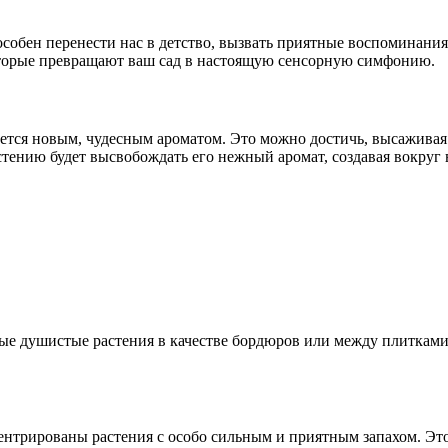
способен перенести нас в детство, вызвать приятные воспоминан
оторые превращают ваш сад в настоящую сенсорную симфонию.
ается новым, чудесным ароматом. Это можно достичь, высаживая 
стению будет высвобождать его нежный аромат, создавая вокруг 
е душистые растения в качестве бордюров или между плитками 
центрированы растения с особо сильным и приятным запахом. Это