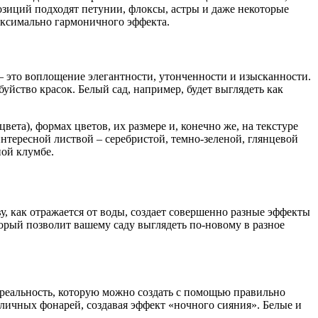
озиций подходят петунии, флоксы, астры и даже некоторые
максимально гармоничного эффекта.
– это воплощение элегантности, утонченности и изысканности.
уйство красок. Белый сад, например, будет выглядеть как
ета), формах цветов, их размере и, конечно же, на текстуре
интересной листвой – серебристой, темно-зеленой, глянцевой
ной клумбе.
ву, как отражается от воды, создает совершенно разные эффекты
торый позволит вашему саду выглядеть по-новому в разное
о реальность, которую можно создать с помощью правильно
личных фонарей, создавая эффект «ночного сияния». Белые и