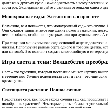
двигаясь к другому краю. Важно учитывать высоту растений, ч
сорта роз. Экспериментируйте с разными оттенками одного цв
Монохромные сады: Элегантность в простоте
Возможно, вам покажется, что монохромный сад – это скучно.
Они создают удивительное ощущение покоя и гармонии, позволяя
нежное облако, особенно в сумерках или при лунном свете. А 
При создании монохромного сада основной акцент делается на р
листвы. Используйте разные сорта одного и того же цветка, ко
или матовой. Это позволит создать многослойную и интересну
Игра света и тени: Волшебство преобр
Свет – это художник, который постоянно меняет картину вашего 
в течение дня. Умение использовать свет и тень – это еще од
время суток.
Светящиеся растения: Ночное сияние
Представьте себе, как после захода солнца ваш сад продолжает
подобранных растений. Некоторые цветы обладают уникальной 
светло-желтые цветы особенно хороши для этой цели.