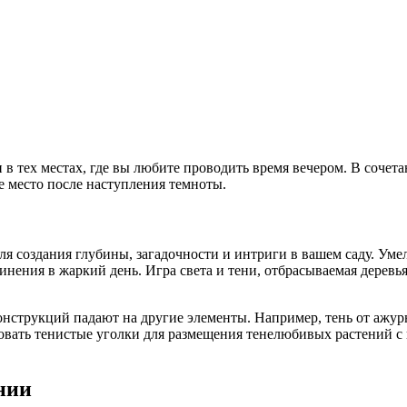
и в тех местах, где вы любите проводить время вечером. В соче
е место после наступления темноты.
 для создания глубины, загадочности и интриги в вашем саду. Ум
нения в жаркий день. Игра света и тени, отбрасываемая деревь
онструкций падают на другие элементы. Например, тень от ажур
овать тенистые уголки для размещения тенелюбивых растений с 
нии