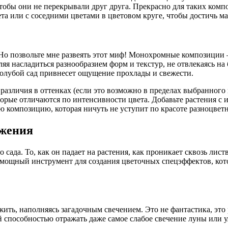
тобы они не перекрывали друг друга. Прекрасно для таких комп
ета или с соседними цветами в цветовом круге, чтобы достичь 
 Но позвольте мне развеять этот миф! Монохромные композиции 
 насладиться разнообразием форм и текстур, не отвлекаясь на б
голубой сад привнесет ощущение прохлады и свежести.
азличия в оттенках (если это возможно в пределах выбранного цв
торые отличаются по интенсивности цвета. Добавьте растения с 
ю композицию, которая ничуть не уступит по красоте разноцвет
ажения
сада. То, как он падает на растения, как проникает сквозь лист
ин мощный инструмент для создания цветочных спецэффектов, ко
 жить, наполняясь загадочным свечением. Это не фантастика, эт
способностью отражать даже самое слабое свечение луны или у