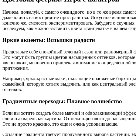
Начнем, пожалуй, с самого очевидного, но в то же время самог
даже влиять на восприятие пространства. Искусное использован
конечно же, смелости экспериментировать. Забудьте о скучных
исследуем, как можно заставить цвета «танцевать» в вашем саду
Яркие акценты: Вспышки радости
Представьте себе спокойный зеленый газон или равномерный фо
Это могут быть группы цветов насыщенных оттенков, которые 
«вспышки», мгновенно привлекая внимание к определенной зон
притяжения.
Например, ярко-красные маки, пылающие оранжевые бархатцы и
скамейкой, которую хотите выделить, или как центральный эле
оттенков.
Градиентные переходы: Плавное волшебство
Если вы хотите создать более мягкий и обволакивающий эффект,
словно акварельная картина. От нежно-розового до насыщенно-
Это не просто красиво, это еще и очень успокаивающе.
Создание градиента требует продуманного выбора растений. Н