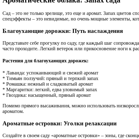
Ароматические облака: Запах сада
Сад – это не только зрелище, это еще и аромат. Запах цветов 
спецэффекты – это невидимые, но очень мощные элементы, к
Благоухающие дорожки: Путь наслаждения
Представьте себе прогулку по саду, где каждый шаг сопровожд
часто проходите. Легкий ветерок или прикосновение ноги к ра
Растения для благоухающих дорожек:
* Лаванда: успокаивающий и свежий аромат
* Тимьян ползучий: пряный и терпкий запах
* Ромашка: нежный и сладковатый аромат
* Маргаритки: легкий, едва уловимый запах
* Гвоздика: насыщенный, пряный аромат
Помимо прямого высаживания, можно использовать низкорослы
ароматом.
Ароматные островки: Уголки релаксации
Создайте в своем саду «ароматные островки» – зоны, где скон