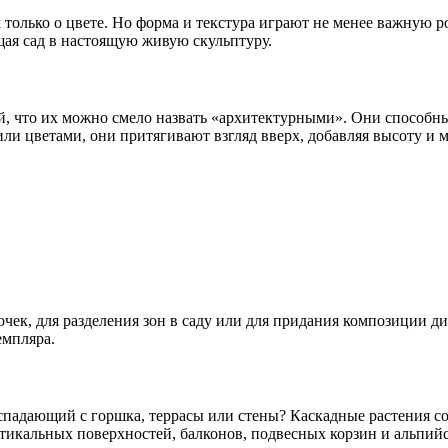
только о цвете. Но форма и текстура играют не менее важную р
ая сад в настоящую живую скульптуру.
, что их можно смело назвать «архитектурными». Они способны
 или цветами, они притягивают взгляд вверх, добавляя высоту и
чек, для разделения зон в саду или для придания композиции ди
емпляра.
испадающий с горшка, террасы или стены? Каскадные растения 
икальных поверхностей, балконов, подвесных корзин и альпийс