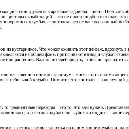
о мощного инструмента в арсенале садовода – цвета. Цвет спосо
ие цветовых комбинаций – это не просто подбор оттенков, это ц
 монохромных клумбах, если только это не ваш осознанный выбо
.
н из кустарников. Что может оживить этот пейзаж, вдохнуть в 
выделяются на общем фоне, притягивают взгляд и служат своео
е или растению. Важно не переборщить, чтобы не превратить с
ли насыщенно-синие дельфиниумы могут стать такими акцентами
мент небольшой клумбы. Помните, что контраст – ваш лучший др
 то градиентные переходы – это то, что вам нужно. Представьте 
малинового, от светло-голубого до глубокого индиго – такие п
ачните с самого светлого оттенка на одном конце клумбы и пос