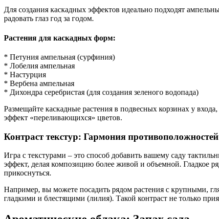
Для создания каскадных эффектов идеально подходят ампельны
радовать глаз год за годом.
Растения для каскадных форм:
* Петуния ампельная (сурфиния)
* Лобелия ампельная
* Настурция
* Вербена ампельная
* Дихондра серебристая (для создания зеленого водопада)
Размещайте каскадные растения в подвесных корзинах у входа,
эффект «переливающихся» цветов.
Контраст текстур: Гармония противоположностей
Игра с текстурами – это способ добавить вашему саду тактил
эффект, делая композицию более живой и объемной. Гладкое ря
прикоснуться.
Например, вы можете посадить рядом растения с крупными, гля
гладкими и блестящими (лилия). Такой контраст не только прия