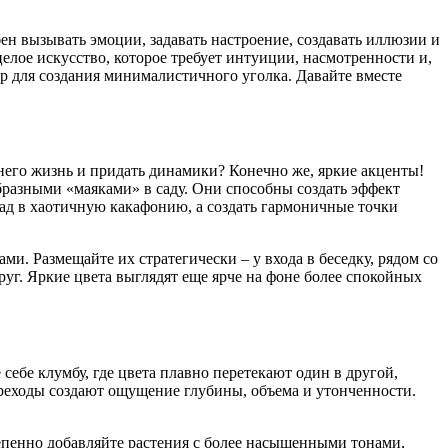
бен вызывать эмоции, задавать настроение, создавать иллюзии и
елое искусство, которое требует интуиции, насмотренности и,
р для создания минималистичного уголка. Давайте вместе
него жизнь и придать динамики? Конечно же, яркие акценты!
бразными «маяками» в саду. Они способны создать эффект
ад в хаотичную какафонию, а создать гармоничные точки
. Размещайте их стратегически – у входа в беседку, рядом со
уг. Яркие цвета выглядят еще ярче на фоне более спокойных
себе клумбу, где цвета плавно перетекают один в другой,
ереходы создают ощущение глубины, объема и утонченности.
тепенно добавляйте растения с более насыщенными тонами,