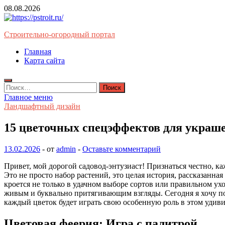
Перейти
08.08.2026
к
содержимому
Строительно-огородный портал
Главная
Карта сайта
Найти:
Главное меню
Ландшафтный дизайн
15 цветочных спецэффектов для украше
13.02.2026
-
от
admin
-
Оставьте комментарий
Привет, мой дорогой садовод-энтузиаст! Признаться честно, ка
Это не просто набор растений, это целая история, рассказанная
кроется не только в удачном выборе сортов или правильном ух
живым и буквально притягивающим взгляды. Сегодня я хочу по
каждый цветок будет играть свою особенную роль в этом удив
Цветовая феерия: Игра с палитрой